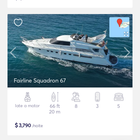
Fairline Squadron 67
Iate a motor
66 ft
8
3
5
20 m
$
3,790
/noite