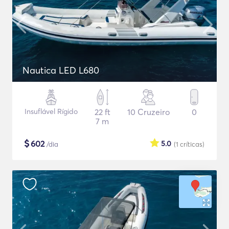
Nautica LED L680
Insuflável Rígido
22 ft
10 Cruzeiro
0
7 m
$
602
5.0
/dia
(1
críticas
)