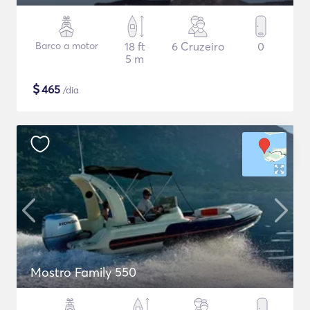
Barco a motor
18 ft
6 Cruzeiro
0
5 m
$
465
/dia
Mostro Family 550