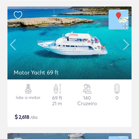
Motor Yacht 69 ft
Iate a motor
69 ft
140
0
21 m
Cruzeiro
$
2,618
/dia