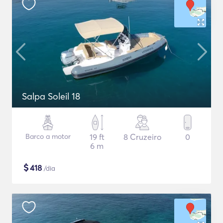
Salpa Soleil 18
Barco a motor
19 ft
8 Cruzeiro
0
6 m
$
418
/dia