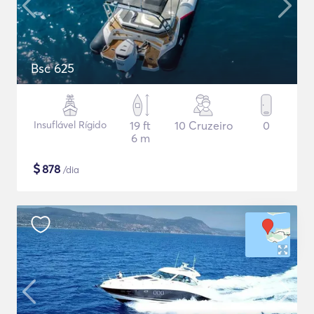
Bsc 625
Insuflável Rígido
19 ft
10 Cruzeiro
0
6 m
$
878
/dia