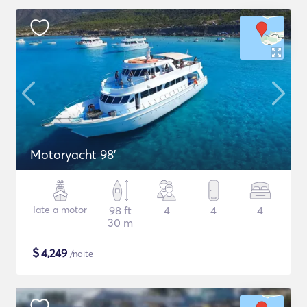
Motoryacht 98'
Iate a motor
98 ft
4
4
4
30 m
$
4,249
/noite