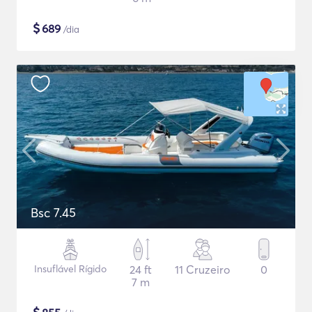
$
689
/dia
Bsc 7.45
Insuflável Rígido
24 ft
11 Cruzeiro
0
7 m