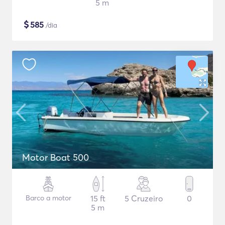
5 m
$
585
/dia
Motor Boat 500
Barco a motor
15 ft
5 Cruzeiro
0
5 m