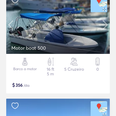
Motor boat 500
Barco a motor
16 ft
5 Cruzeiro
0
5 m
$
356
/dia