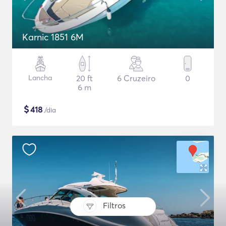
Karnic 1851 6M
Lancha
20 ft
6 Cruzeiro
0
6 m
$
418
/dia
Filtros