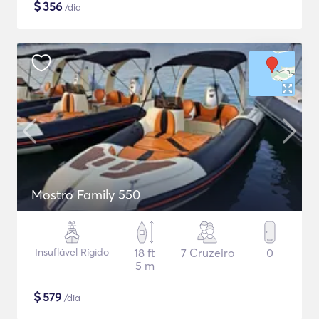
$
356
/dia
Mostro Family 550
Insuflável Rígido
18 ft
7 Cruzeiro
0
5 m
$
579
/dia