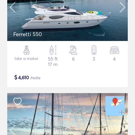
Ferretti 550
Iate a motor
55 ft
6
3
4
17 m
$
4,610
/noite