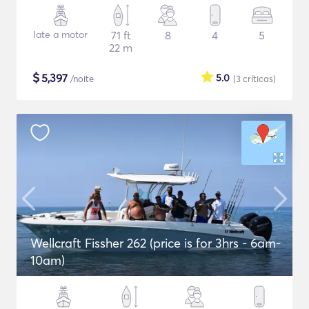
Iate a motor
71 ft
8
4
5
22 m
$
5,397
5.0
/noite
(3
críticas
)
Wellcraft Fissher 262 (price is for 3hrs - 6am-
10am)