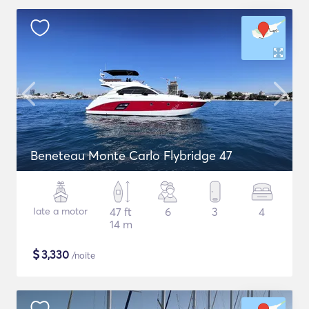
Beneteau Monte Carlo Flybridge 47
Iate a motor
47 ft
6
3
4
14 m
$
3,330
/noite