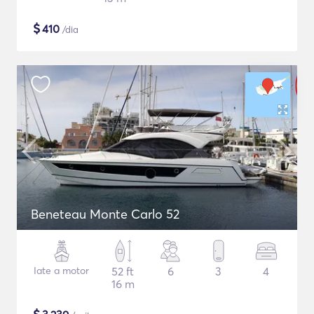
$
410
/dia
Beneteau Monte Carlo 52
Iate a motor
52 ft
6
3
4
16 m