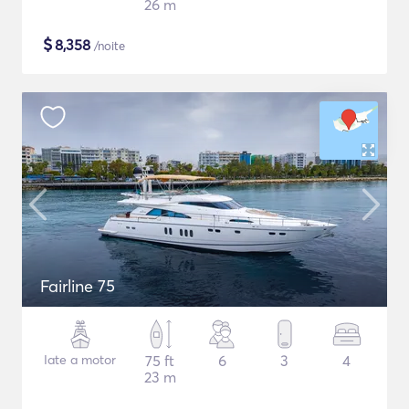
26 m
$
8,358
/noite
Fairline 75
Iate a motor
75 ft
6
3
4
23 m