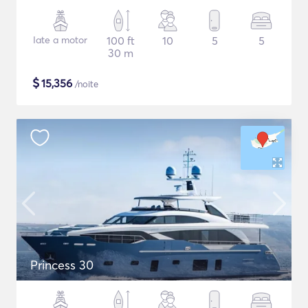
Iate a motor
100 ft
10
5
5
30 m
$
15,356
/noite
Princess 30