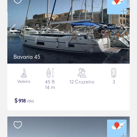
Bavaria 45
Veleiro
45 ft
12 Cruzeiro
3
14 m
$
918
/dia