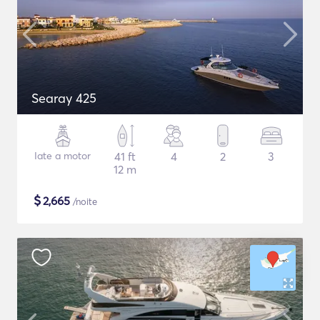
Searay 425
Iate a motor
41 ft
4
2
3
12 m
$
2,665
/noite