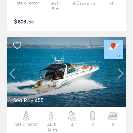
Iate a motor
26 ft
8 Cruzeiro
0
8 m
$
803
/dia
Sea Ray 455
Iate a motor
46 ft
4
2
2
14 m