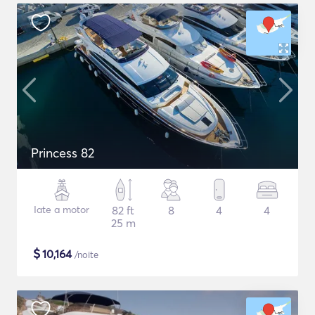
Princess 82
Iate a motor
82 ft
8
4
4
25 m
$
10,164
/noite