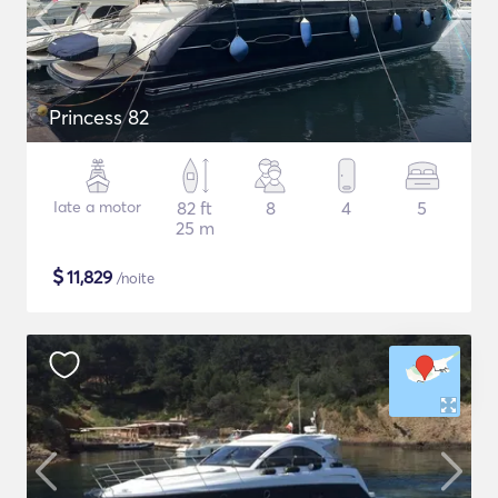
Princess 82
Iate a motor
82 ft
8
4
5
25 m
$
11,829
/noite