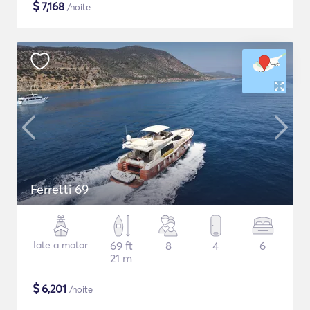
$
7,168
/noite
Ferretti 69
Iate a motor
69 ft
8
4
6
21 m
$
6,201
/noite