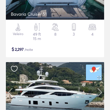
Bavaria Cruiser 51
Veleiro
49 ft
8
3
4
15 m
$
2,297
/noite