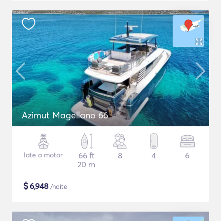
Azimut Magellano 66
Iate a motor
66 ft
8
4
6
20 m
$
6,948
/noite