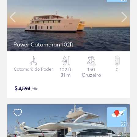
Power Catamaran 102ft
Catamarã do Poder
102 ft
150
0
31 m
Cruzeiro
$
4,594
/dia