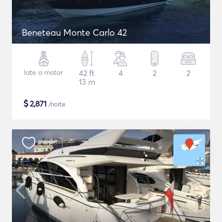
Beneteau Monte Carlo 42
Iate a motor
42 ft
4
2
2
13 m
$
2,871
/noite