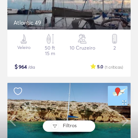
Atlantic 49
Veleiro
50 ft
10 Cruzeiro
2
15 m
$
964
5.0
/dia
(1
críticas
)
Filtros