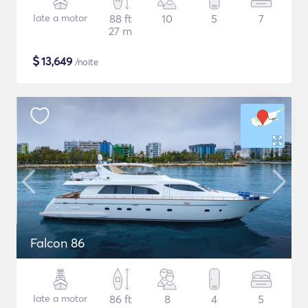
Iate a motor
88 ft
10
5
7
27 m
$
13,649
/noite
Falcon 86
Iate a motor
86 ft
8
4
5