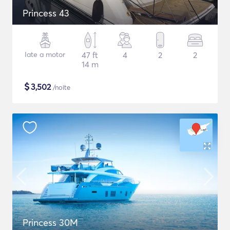
Princess 43
Iate a motor
47 ft
4
2
2
14 m
$
3,502
/noite
Princess 30M