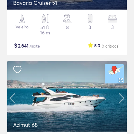
Bavaria Cruiser 51
Veleiro
51 ft
8
3
3
16 m
$
2,641
5.0
/noite
(1
críticas
)
Azimut 68