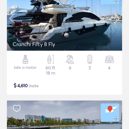
Cranchi Fifty 8 Fly
Iate a motor
60 ft
6
3
4
18 m
$
4,610
/noite