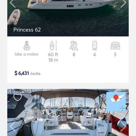
Princess 62
Iate a motor
60 ft
8
4
5
18 m
$
6,431
/noite