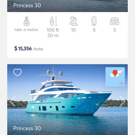
Princess 30
Iate a motor
100 ft
10
5
5
30 m
$
15,356
/noite
Princess 30