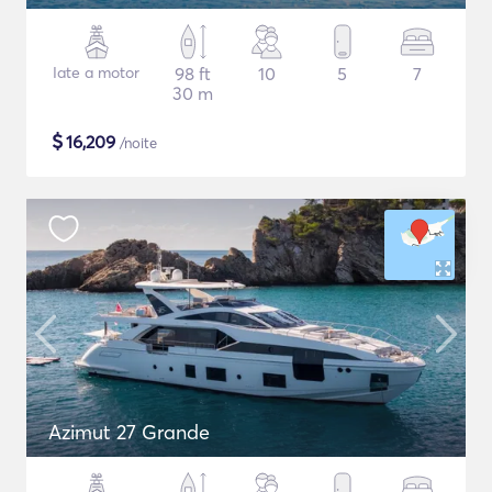
Iate a motor
98 ft
10
5
7
30 m
$
16,209
/noite
Azimut 27 Grande