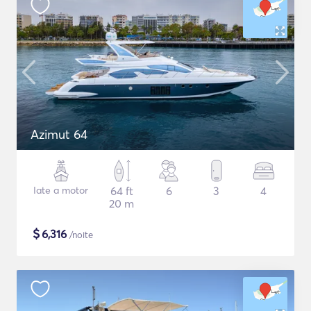
Azimut 64
Iate a motor
64 ft
6
3
4
20 m
$
6,316
/noite