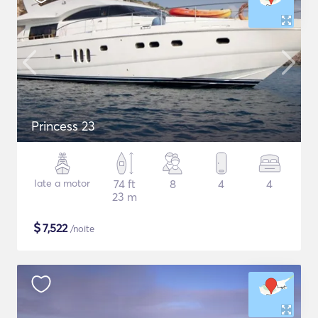
Princess 23
Iate a motor
74 ft
8
4
4
23 m
$
7,522
/noite