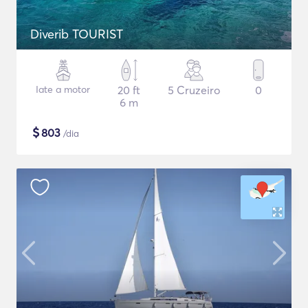
Diverib TOURIST
Iate a motor
20 ft
5 Cruzeiro
0
6 m
$
803
/dia