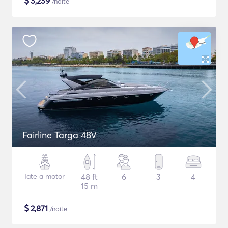
$
3,239
/noite
Fairline Targa 48V
Iate a motor
48 ft
6
3
4
15 m
$
2,871
/noite