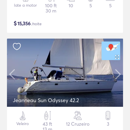
Iate a motor
100 ft
10
5
5
30 m
$
15,356
/noite
Jeanneau Sun Odyssey 42.2
Veleiro
43 ft
12 Cruzeiro
3
13 m