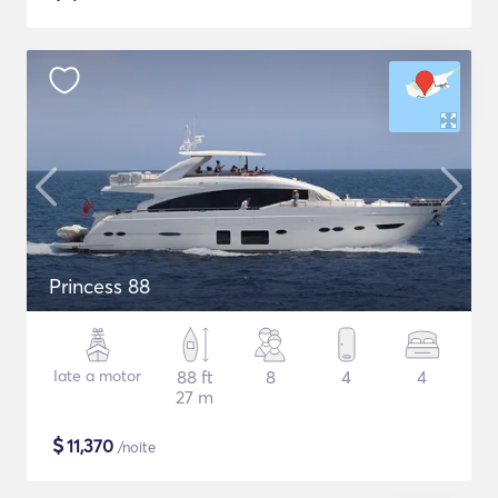
Princess 88
Iate a motor
88 ft
8
4
4
27 m
$
11,370
/noite