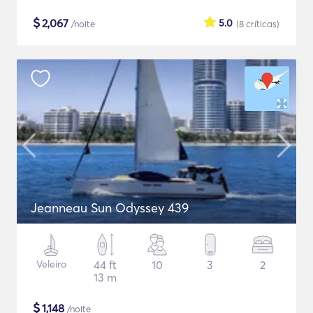
$
2,067
5.0
/noite
(8
críticas
)
Jeanneau Sun Odyssey 439
Veleiro
44 ft
10
3
2
13 m
$
1,148
/noite