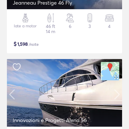
Jeanneau Prestige 46 Fly
Iate a motor
46 ft
6
3
4
14 m
$
1,598
/noite
Innovazioni e Progetti Alena 56