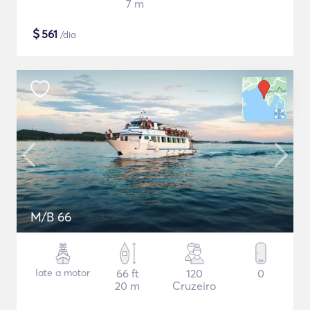
7 m
$
561
/dia
M/B 66
Iate a motor
66 ft
120
0
20 m
Cruzeiro