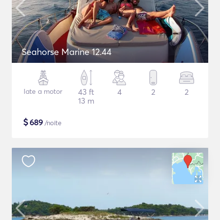
Seahorse Marine 12.44
Iate a motor
43 ft
4
2
2
13 m
$
689
/noite