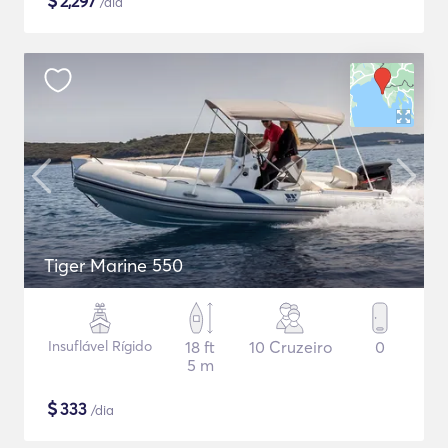
$
2,297
/dia
Tiger Marine 550
Insuflável Rígido
18 ft
10 Cruzeiro
0
5 m
$
333
/dia