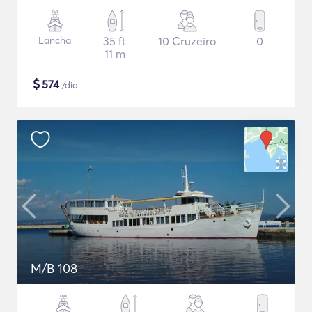
Lancha
35 ft
10 Cruzeiro
0
11 m
$
574
/dia
M/B 108