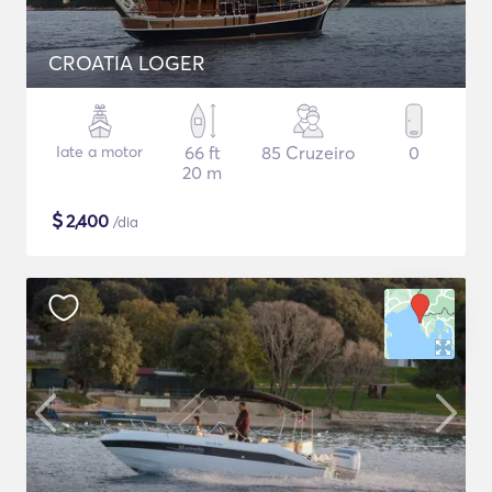
CROATIA LOGER
Iate a motor
66 ft
85 Cruzeiro
0
20 m
$
2,400
/dia