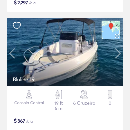
$
2,297
/dia
Bluline 19
Consola Central
19 ft
6 Cruzeiro
0
6 m
$
367
/dia