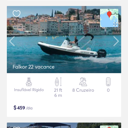
Falkor 22 vacance
Insuflável Rígido
21 ft
8 Cruzeiro
0
6 m
$
459
/dia