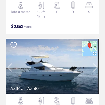
Iate a motor
56 ft
6
3
6
17 m
$
2,862
/noite
AZIMUT AZ 40