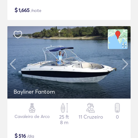
$
1,665
/noite
Bayliner Fantom
Cavaleiro de Arco
25 ft
11 Cruzeiro
0
8 m
$
516
/dia