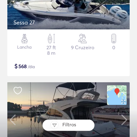
Sessa 27
Lancha
27 ft
9 Cruzeiro
0
8 m
$
568
/dia
Filtros