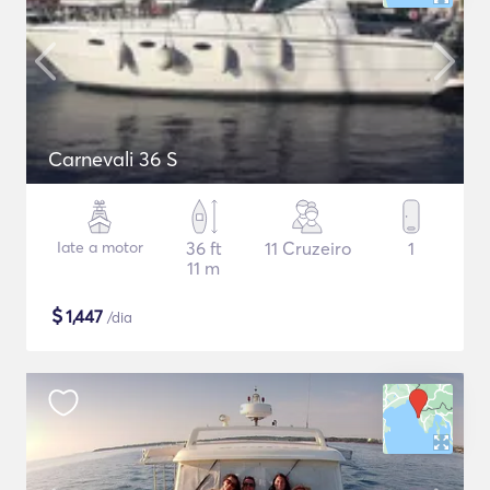
Carnevali 36 S
Iate a motor
36 ft
11 Cruzeiro
1
11 m
$
1,447
/dia