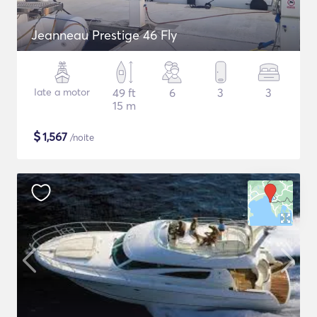
Jeanneau Prestige 46 Fly
Iate a motor
49 ft
6
3
3
15 m
$
1,567
/noite