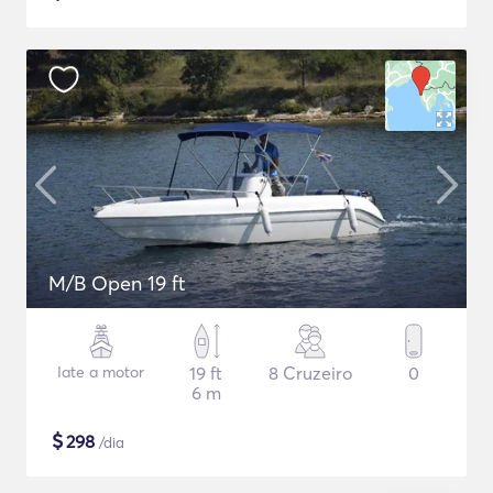
M/B Open 19 ft
Iate a motor
19 ft
8 Cruzeiro
0
6 m
$
298
/dia