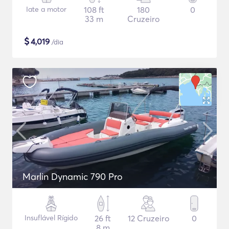
Iate a motor
108 ft
180
0
33 m
Cruzeiro
$
4,019
/dia
Marlin Dynamic 790 Pro
Insuflável Rígido
26 ft
12 Cruzeiro
0
8 m