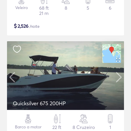
Veleiro
68 ft
8
5
6
21 m
$
2,526
/noite
Quicksilver 675 200HP
Barco a motor
22 ft
8 Cruzeiro
1