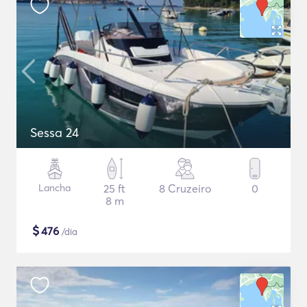
Sessa 24
Lancha
25 ft
8 Cruzeiro
0
8 m
$
476
/dia