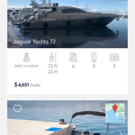
Jaguar Yachts 72
Iate a motor
72 ft
6
3
3
22 m
$
4,651
/noite