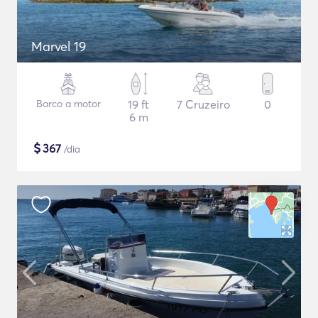
Marvel 19
Barco a motor
19 ft
7 Cruzeiro
0
6 m
$
367
/dia