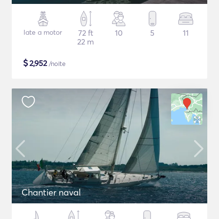
Iate a motor
72 ft
10
5
11
22 m
$
2,952
/noite
Chantier naval