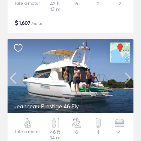
Iate a motor
42 ft
6
2
2
13 m
$
1,607
/noite
Jeanneau Prestige 46 Fly
Iate a motor
46 ft
6
4
4
14 m