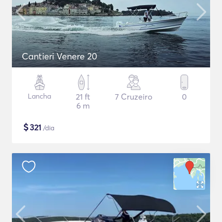
Cantieri Venere 20
Lancha
21 ft
7 Cruzeiro
0
6 m
$
321
/dia