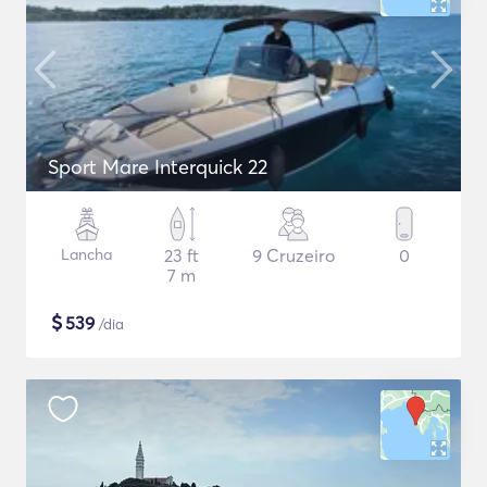
Sport Mare Interquick 22
Lancha
23 ft
9 Cruzeiro
0
7 m
$
539
/dia