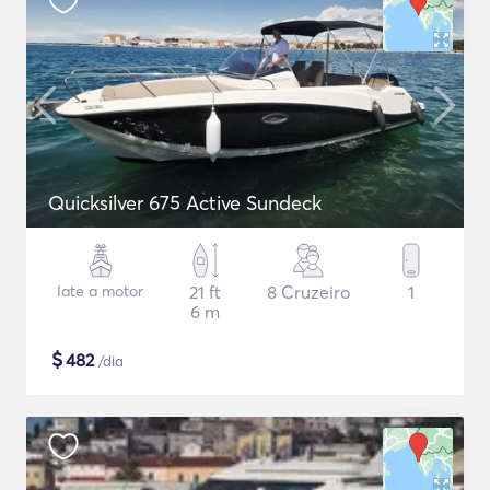
Quicksilver 675 Active Sundeck
Iate a motor
21 ft
8 Cruzeiro
1
6 m
$
482
/dia