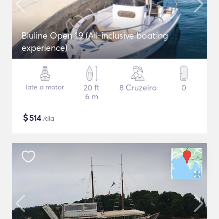
Bluline Open 19 (All-inclusive boating
experience)
Iate a motor
20 ft
8 Cruzeiro
0
6 m
$
514
/dia