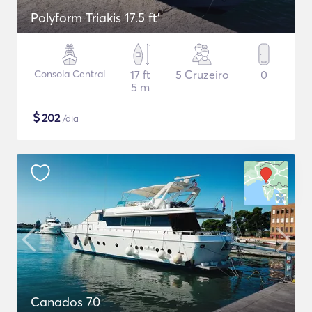
Polyform Triakis 17.5 ft'
Consola Central
17 ft
5 Cruzeiro
0
5 m
$
202
/dia
Canados 70