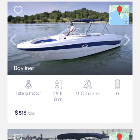
Bayliner
Iate a motor
25 ft
11 Cruzeiro
0
8 m
$
516
/dia