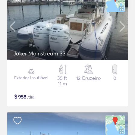
Joker Mainstream 33
Exterior Insuflável
35 ft
12 Cruzeiro
0
11 m
$
958
/dia