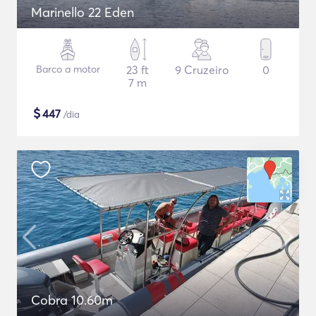
Marinello 22 Eden
Barco a motor
23 ft
9 Cruzeiro
0
7 m
$
447
/dia
Cobra 10.60m