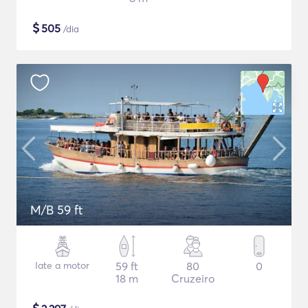
$
505
/dia
M/B 59 ft
Iate a motor
59 ft
80
0
18 m
Cruzeiro