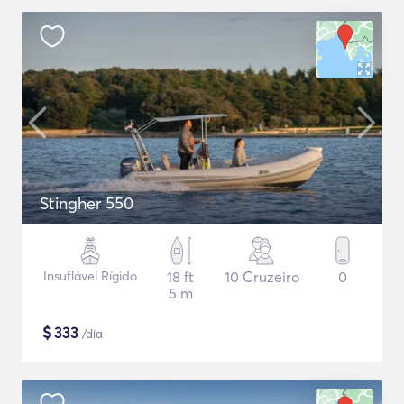
Stingher 550
Insuflável Rígido
18 ft
10 Cruzeiro
0
5 m
$
333
/dia