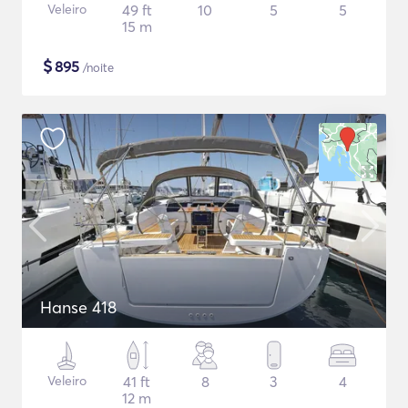
Veleiro
49 ft
10
5
5
15 m
$
895
/noite
Hanse 418
Veleiro
41 ft
8
3
4
12 m