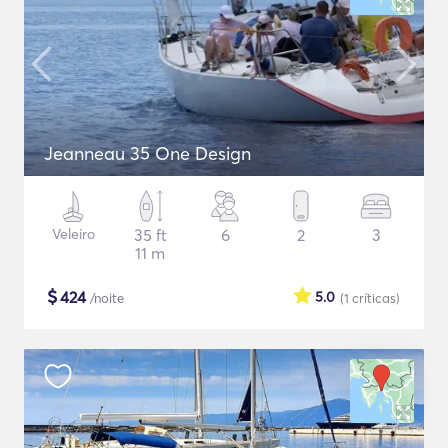
Jeanneau 35 One Design
Veleiro
35 ft
6
2
3
11 m
$
424
5.0
/noite
(1
críticas
)