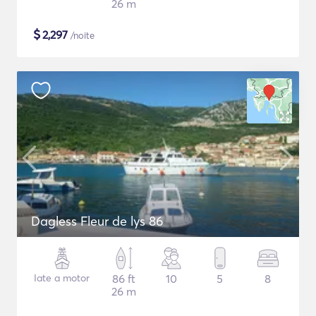
26 m
$
2,297
/noite
Dagless Fleur de lys 86
Iate a motor
86 ft
10
5
8
26 m