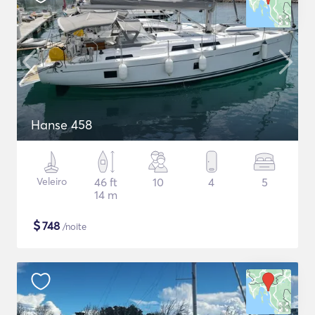
Hanse 458
Veleiro
46 ft
10
4
5
14 m
$
748
/noite