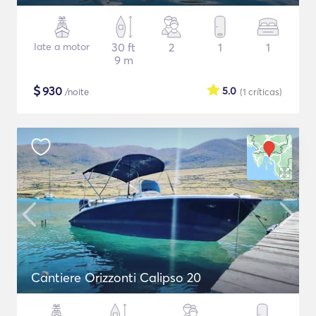
Iate a motor
30 ft
2
1
1
9 m
$
930
5.0
/noite
(1
críticas
)
Cantiere Orizzonti Calipso 20