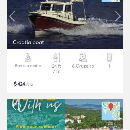
Croatia boat
Barco a motor
24 ft
6 Cruzeiro
1
7 m
$
424
/dia