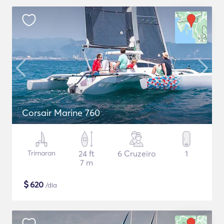
Corsair Marine 760
Trimaran
24 ft
6 Cruzeiro
1
7 m
$
620
/dia