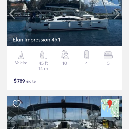
Elan Impression 45.1
Veleiro
45 ft
10
4
5
14 m
$
789
/noite