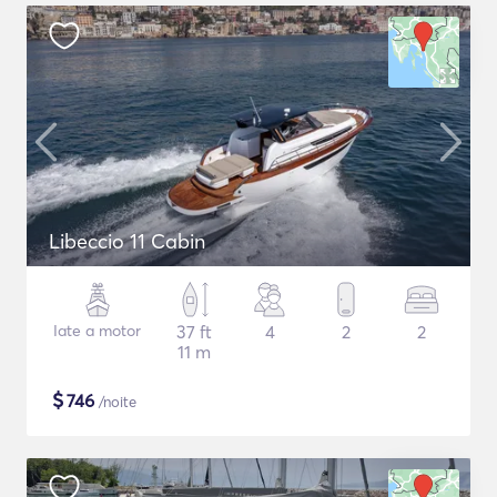
Libeccio 11 Cabin
Iate a motor
37 ft
4
2
2
11 m
$
746
/noite