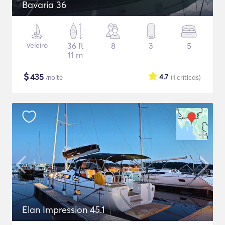
Bavaria 36
Veleiro
36 ft
8
3
5
11 m
$
435
4.7
/noite
(1
críticas
)
Elan Impression 45.1