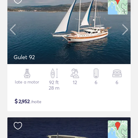
Gulet 92
Iate a motor
92 ft
12
6
6
28 m
$
2,952
/noite