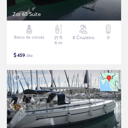
Zar 65 Suite
Barco de convés
21 ft
8 Cruzeiro
0
6 m
$
459
/dia