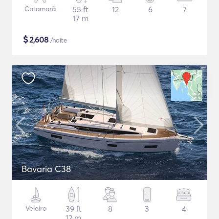
Catamarã
55 ft
12
6
7
17 m
$
2,608
/noite
Bavaria C38
Veleiro
39 ft
8
3
4
12 m