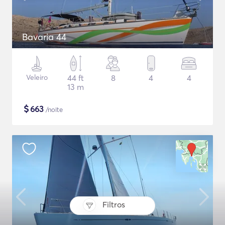
Bavaria 44
Veleiro
44 ft
8
4
4
13 m
$
663
/noite
Filtros