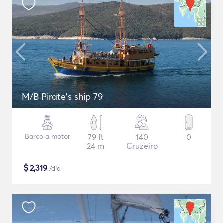
M/B Pirate's ship 79
Barco a motor
79 ft
140
0
24 m
Cruzeiro
$
2,319
/dia