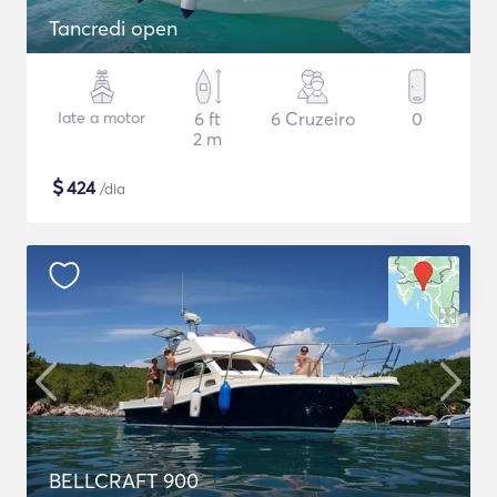
Tancredi open
Iate a motor
6 ft
6 Cruzeiro
0
2 m
$
424
/dia
BELLCRAFT 900