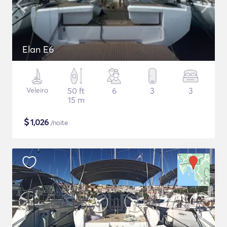
Elan E6
Veleiro
50 ft
6
3
3
15 m
$
1,026
/noite