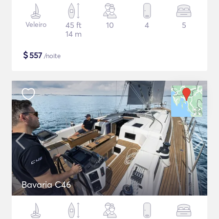
Veleiro
45 ft
10
4
5
14 m
$
557
/noite
Bavaria C46