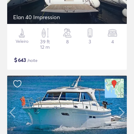
Elan 40 Impression
Veleiro
39 ft
8
3
4
12 m
$
643
/noite