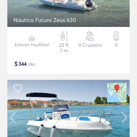
Nautica Futura Zeus 630
Exterior Insuflável
23 ft
9 Cruzeiro
0
7 m
$
344
/dia