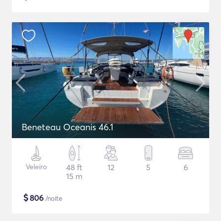
Beneteau Oceanis 46.1
Veleiro
48 ft
12
5
6
15 m
$
806
/noite