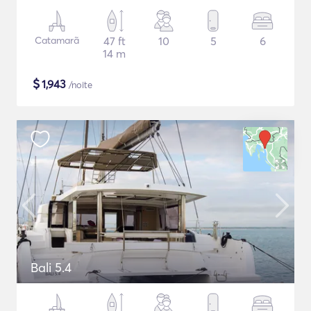
Catamarã
47 ft
10
5
6
14 m
$
1,943
/noite
Bali 5.4