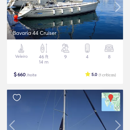
Bavaria 44 Cruiser
Veleiro
46 ft
9
4
8
14 m
$
660
5.0
/noite
(1
críticas
)