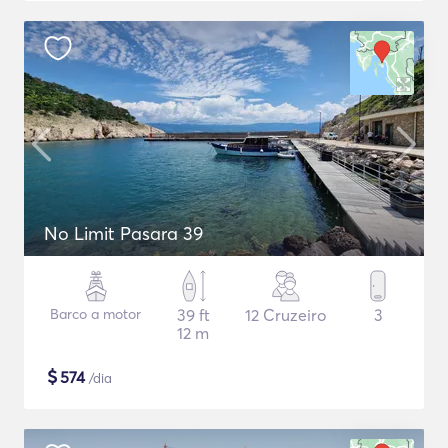
No Limit Pasara 39
Barco a motor
39 ft
12 Cruzeiro
3
12 m
$
574
/dia