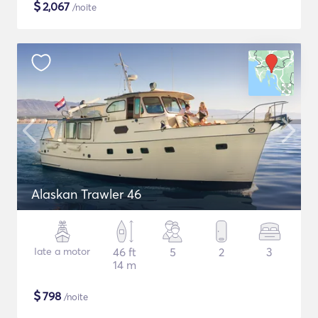
$
2,067
/noite
Alaskan Trawler 46
Iate a motor
46 ft
5
2
3
14 m
$
798
/noite