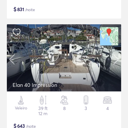
$
831
/noite
Elan 40 Impression
Veleiro
39 ft
8
3
4
12 m
$
643
/noite