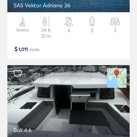
SAS Vektor Adriana 36
Veleiro
39 ft
6
2
3
12 m
$
1,011
/noite
Bali 4.6