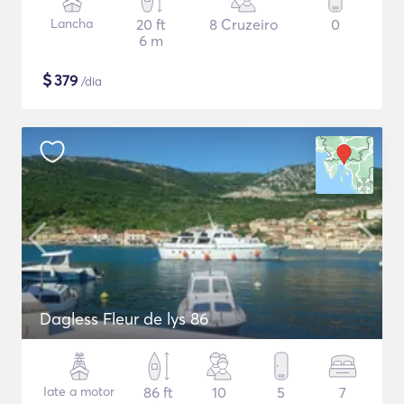
Lancha
20 ft
8 Cruzeiro
0
6 m
$
379
/dia
Dagless Fleur de lys 86
Iate a motor
86 ft
10
5
7