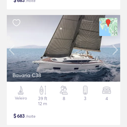
$
683
/noite
Bavaria C38
Veleiro
39 ft
8
3
4
12 m
$
683
/noite