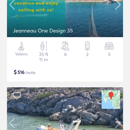
Jeanneau One Design 35
Veleiro
35 ft
6
2
5
11 m
$
516
/noite