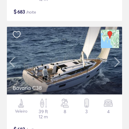
$
683
/noite
Bavaria C38
Veleiro
39 ft
8
3
4
12 m