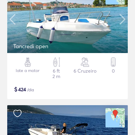
Tancredi open
Iate a motor
6 ft
6 Cruzeiro
0
2 m
$
424
/dia