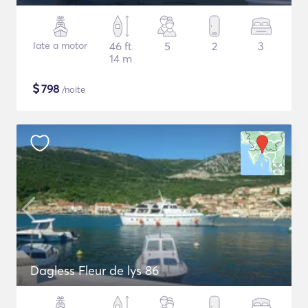
Iate a motor
46 ft
5
2
3
14 m
$
798
/noite
Dagless Fleur de lys 86