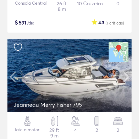
Consola Central
26 ft
10 Cruzeiro
0
8 m
$
591
4.3
/dia
(1
críticas
)
Jeanneau Merry Fisher 795
Iate a motor
29 ft
4
2
2
9 m