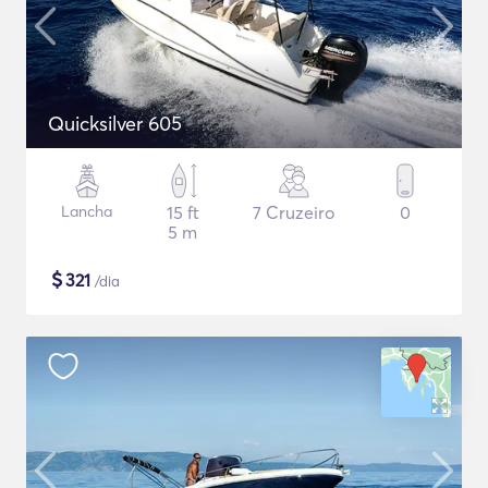
Quicksilver 605
Lancha
15 ft
7 Cruzeiro
0
5 m
$
321
/dia