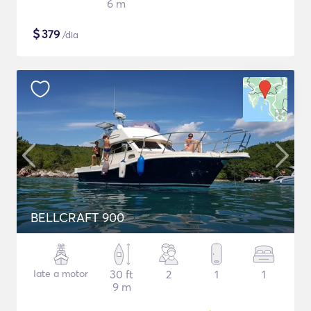
6 m
$
379
/dia
BELLCRAFT 900
Iate a motor
30 ft
2
1
1
9 m