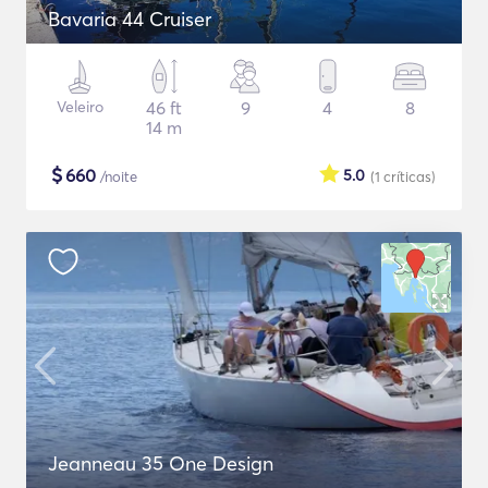
Bavaria 44 Cruiser
Veleiro
46 ft
9
4
8
14 m
$
660
5.0
/noite
(1
críticas
)
Jeanneau 35 One Design