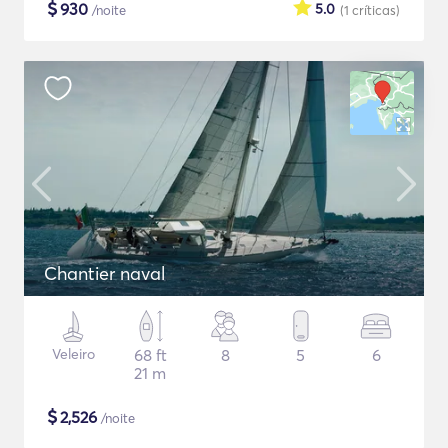
$
930
5.0
/noite
(1
críticas
)
Chantier naval
Veleiro
68 ft
8
5
6
21 m
$
2,526
/noite