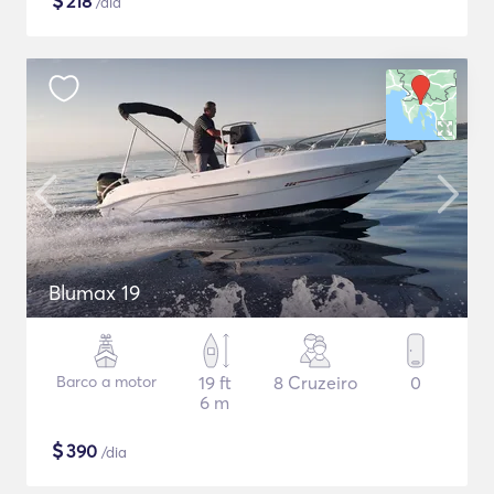
$
218
/dia
Blumax 19
Barco a motor
19 ft
8 Cruzeiro
0
6 m
$
390
/dia