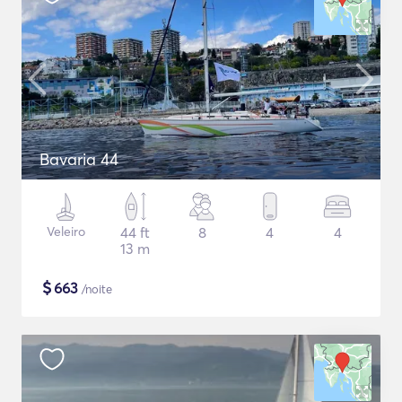
Bavaria 44
Veleiro
44 ft
8
4
4
13 m
$
663
/noite