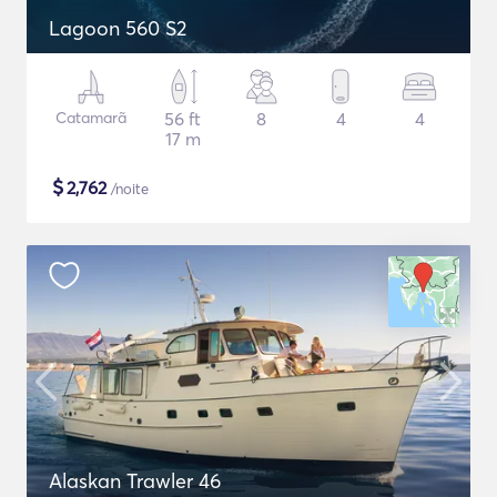
Lagoon 560 S2
Catamarã
56 ft
8
4
4
17 m
$
2,762
/noite
Alaskan Trawler 46