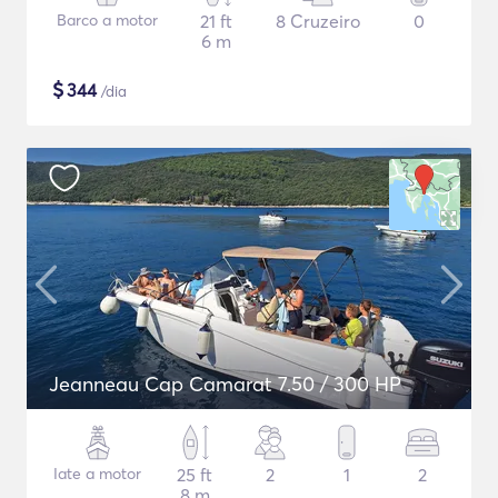
Barco a motor
21 ft
8 Cruzeiro
0
6 m
$
344
/dia
Jeanneau Cap Camarat 7.50 / 300 HP
Iate a motor
25 ft
2
1
2
8 m