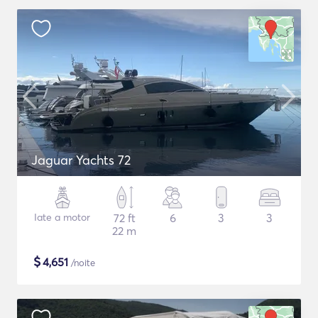
Jaguar Yachts 72
Iate a motor
72 ft
6
3
3
22 m
$
4,651
/noite