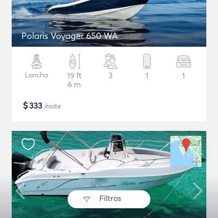
Polaris Voyager 650 WA
Lancha
19 ft
3
1
1
6 m
$
333
/noite
Filtros