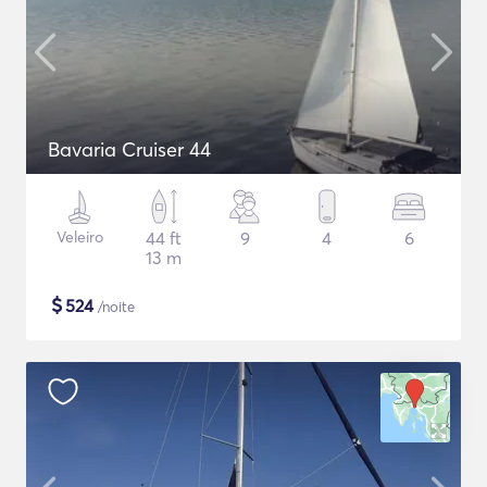
Bavaria Cruiser 44
Veleiro
44 ft
9
4
6
13 m
$
524
/noite