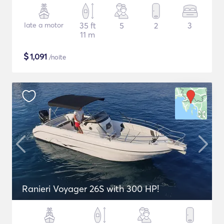
Iate a motor
35 ft
5
2
3
11 m
$
1,091
/noite
Ranieri Voyager 26S with 300 HP!