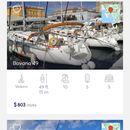
Bavaria 49
Veleiro
49 ft
10
5
5
15 m
$
803
/noite