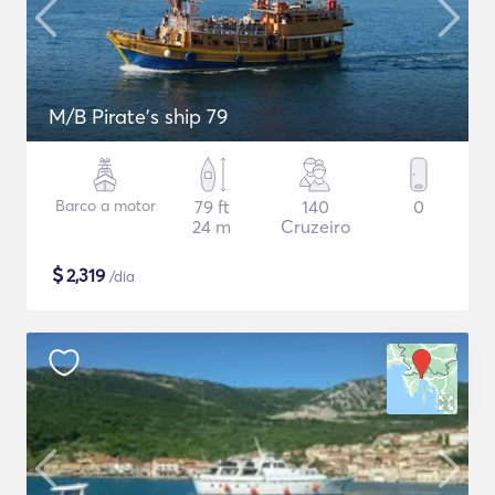
M/B Pirate's ship 79
Barco a motor
79 ft
140
0
24 m
Cruzeiro
$
2,319
/dia