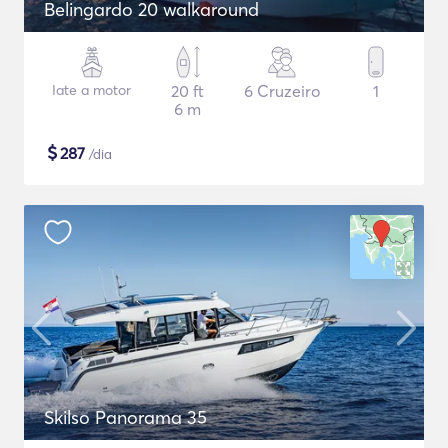
Belingardo 20 walkaround
Iate a motor
20 ft
6 Cruzeiro
1
6 m
$
287
/dia
Skilso Panorama 35