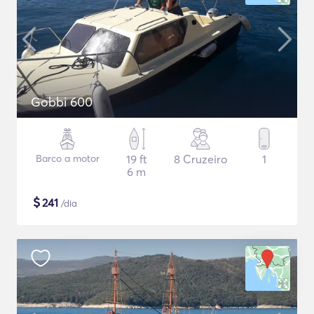
Gobbi 600
Barco a motor
19 ft
8 Cruzeiro
1
6 m
$
241
/dia