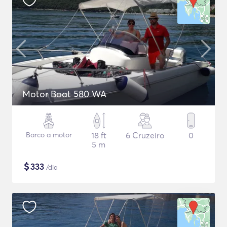
Motor Boat 580 WA
Barco a motor
18 ft
6 Cruzeiro
0
5 m
$
333
/dia