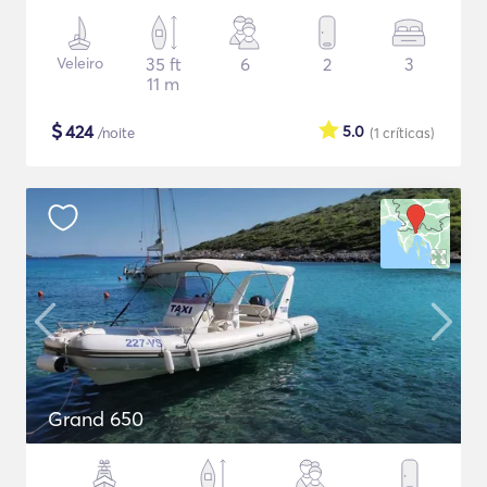
Veleiro
35 ft
6
2
3
11 m
$
424
5.0
/noite
(1
críticas
)
Grand 650