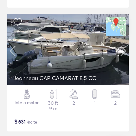
Jeanneau CAP CAMARAT 8,5 CC
Iate a motor
30 ft
2
1
2
9 m
$
631
/noite