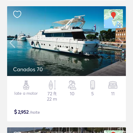
Canados 70
Iate a motor
72 ft
10
5
11
22 m
$
2,952
/noite