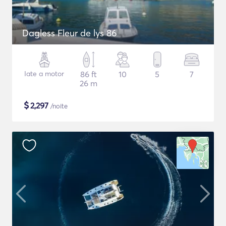
Dagless Fleur de lys 86
Iate a motor
86 ft
10
5
7
26 m
$
2,297
/noite