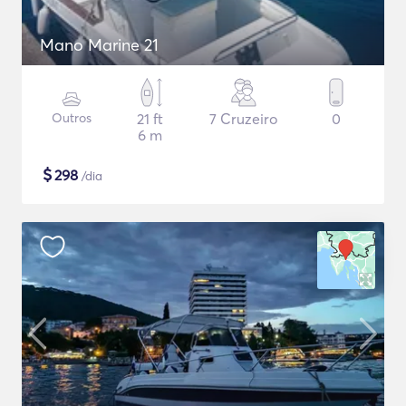
Mano Marine 21
Outros
21 ft
7 Cruzeiro
0
6 m
$
298
/dia