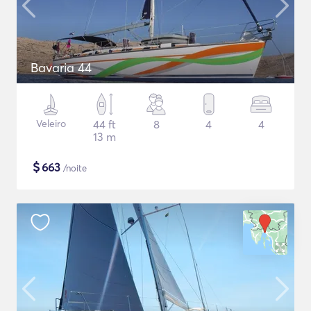
Bavaria 44
Veleiro
44 ft
8
4
4
13 m
$
663
/noite