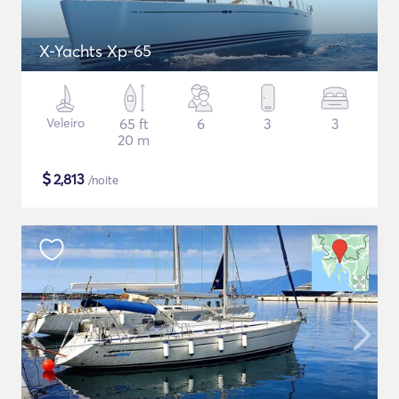
X-Yachts Xp-65
Veleiro
65 ft
6
3
3
20 m
$
2,813
/noite