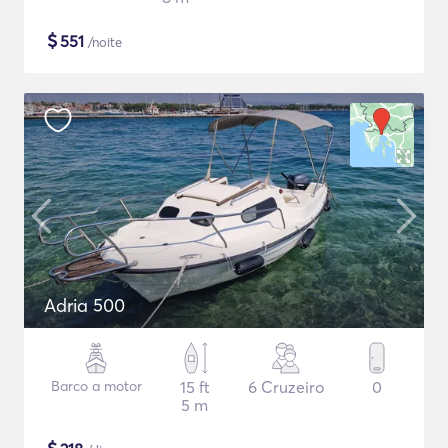
$
551
/noite
Adria 500
Barco a motor
15 ft
6 Cruzeiro
0
5 m