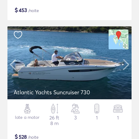
$
453
/noite
Atlantic Yachts Suncruiser 730
Iate a motor
26 ft
3
1
1
8 m
$
528
/noite