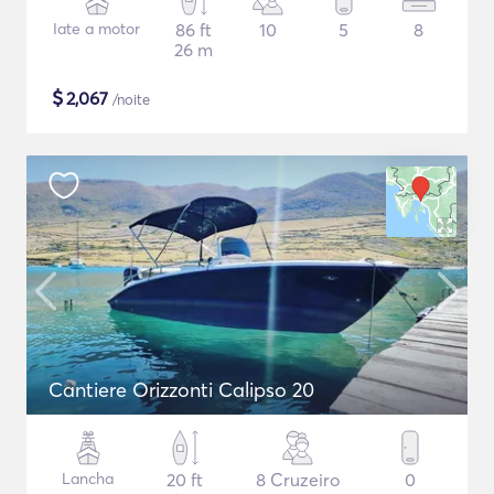
Iate a motor
86 ft
10
5
8
26 m
$
2,067
/noite
Cantiere Orizzonti Calipso 20
Lancha
20 ft
8 Cruzeiro
0