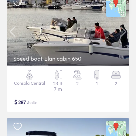
Speed boat Elan cabin 650
Consola Central
23 ft
2
1
2
7 m
$
287
/noite