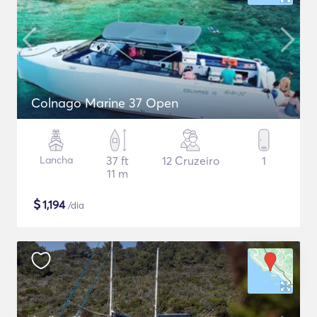
Colnago Marine 37 Open
Lancha
37 ft
12 Cruzeiro
1
11 m
$
1,194
/dia