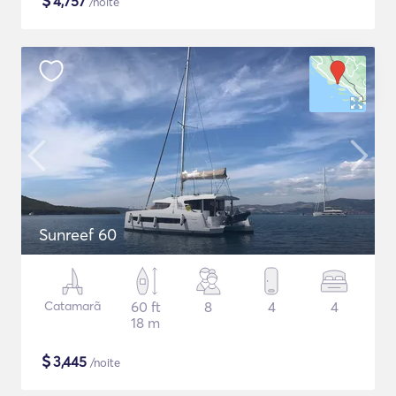
$
4,757
/noite
Sunreef 60
Catamarã
60 ft
8
4
4
18 m
$
3,445
/noite