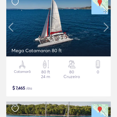
Mega Catamaran 80 ft
Catamarã
80 ft
80
0
24 m
Cruzeiro
$
7,465
/dia