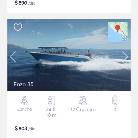
$
890
/dia
Enzo 35
Lancha
34 ft
12 Cruzeiro
0
10 m
$
803
/dia