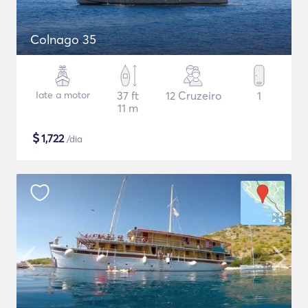
Colnago 35
Iate a motor
37 ft
12 Cruzeiro
1
11 m
$
1,722
/dia