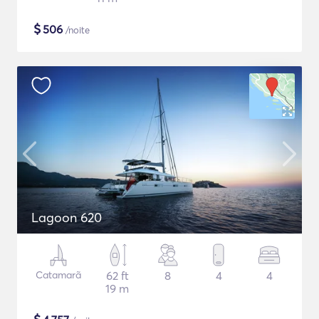
$
506
/noite
Lagoon 620
Catamarã
62 ft
8
4
4
19 m