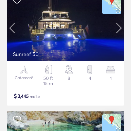
Sunreef 50
Catamarã
50 ft
8
4
4
15 m
$
3,445
/noite