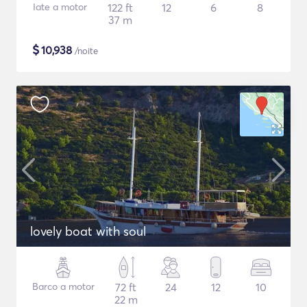
Iate a motor
122 ft
12
6
8
37 m
$
10,938
/noite
lovely boat with soul
Barco a motor
72 ft
24
12
10
22 m