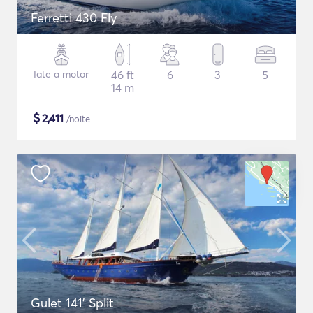
Ferretti 430 Fly
Iate a motor
46 ft
6
3
5
14 m
$
2,411
/noite
Gulet 141' Split