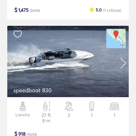
$
1,475
5.0
/noite
(1
críticas
)
speedboat 830
Lancha
27 ft
2
1
1
8 m
$
918
/noite