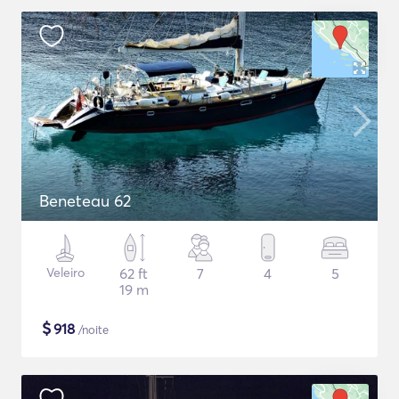
Beneteau 62
Veleiro
62 ft
7
4
5
19 m
$
918
/noite