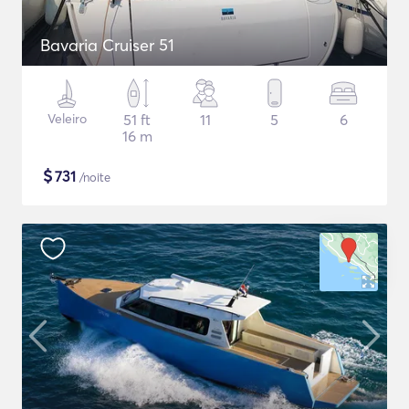
Bavaria Cruiser 51
Veleiro
51 ft
11
5
6
16 m
$
731
/noite