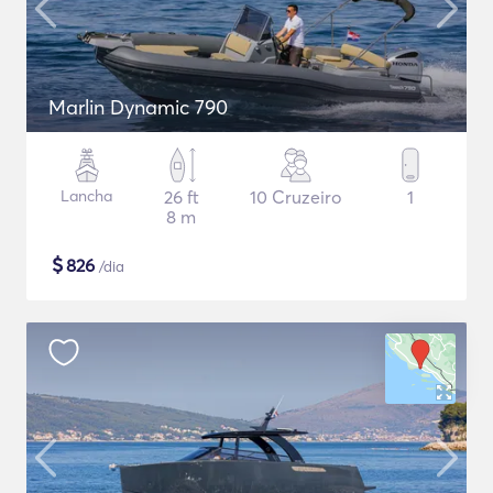
Marlin Dynamic 790
Lancha
26 ft
10 Cruzeiro
1
8 m
$
826
/dia