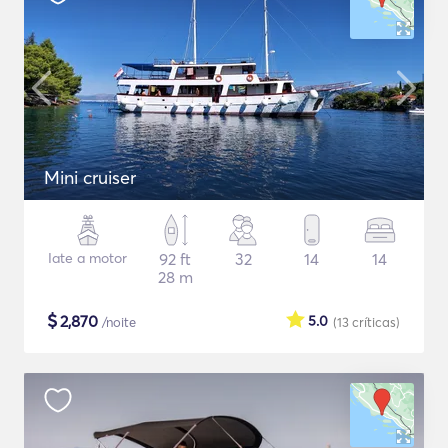
Mini cruiser
Iate a motor
92 ft
32
14
14
28 m
$
2,870
5.0
/noite
(13
críticas
)