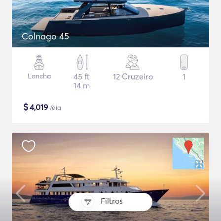
Colnago 45
Lancha
45 ft
12 Cruzeiro
1
14 m
$
4,019
/dia
Filtros