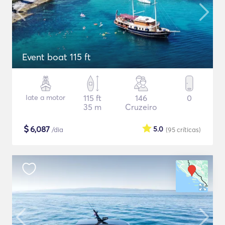
Event boat 115 ft
Iate a motor
115 ft
146
0
35 m
Cruzeiro
$
6,087
5.0
/dia
(95
críticas
)