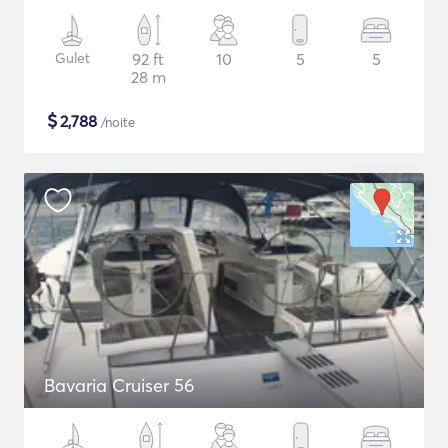
Gulet
92 ft
10
5
5
28 m
$
2,788
/noite
Bavaria Cruiser 56