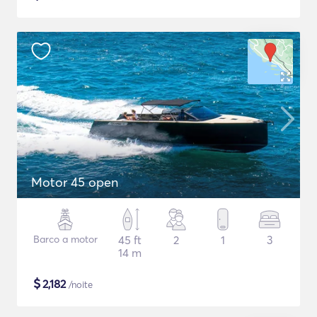
Motor 45 open
Barco a motor
45 ft
2
1
3
14 m
$
2,182
/noite