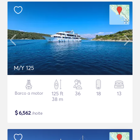
M/Y 125
Barco a motor
125 ft
36
18
13
38 m
$
6,562
/noite