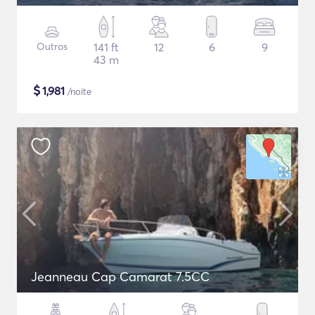
Outros
141 ft
12
6
9
43 m
$
1,981
/noite
Jeanneau Cap Camarat 7.5CC