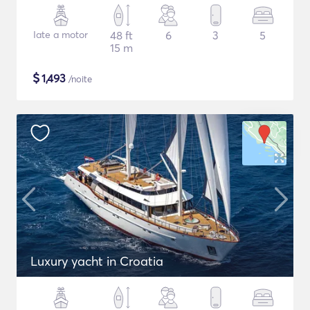
Iate a motor
48 ft
6
3
5
15 m
$
1,493
/noite
Luxury yacht in Croatia