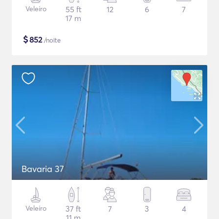
Veleiro
55 ft
12
6
7
17 m
$
852
/noite
Bavaria 37
Veleiro
37 ft
7
3
4
11 m