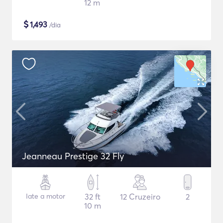
12 m
$
1,493
/dia
Jeanneau Prestige 32 Fly
Iate a motor
32 ft
12 Cruzeiro
2
10 m