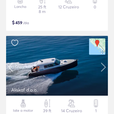
Lancha
25 ft
12 Cruzeiro
0
8 m
$
459
/dia
Aliskaf d.o.o.
Iate a motor
39 ft
14 Cruzeiro
1