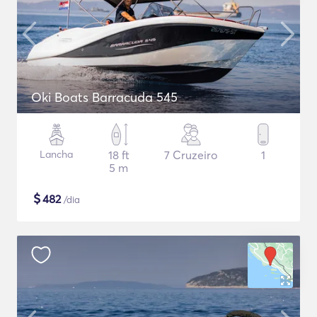
Oki Boats Barracuda 545
Lancha
18 ft
7 Cruzeiro
1
5 m
$
482
/dia