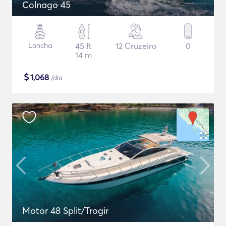
Colnago 45
Lancha
45 ft
12 Cruzeiro
0
14 m
$
1,068
/dia
Motor 48 Split/Trogir