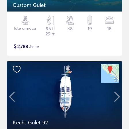
Custom Gulet
Iate a motor
95 ft
38
19
18
29 m
$
2,788
/noite
Kecht Gulet 92