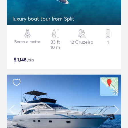
luxury boat tour from Split
Barco a motor
33 ft
12 Cruzeiro
1
10 m
$
1,148
/dia