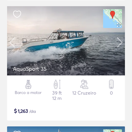
AquaSport 35
Barco a motor
39 ft
12 Cruzeiro
0
12 m
$
1,263
/dia