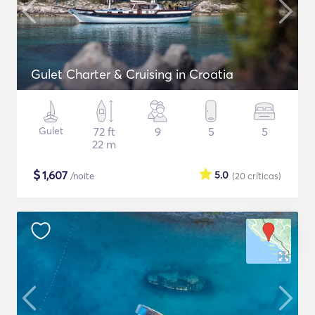
Gulet Charter & Cruising in Croatia
Gulet
72 ft
9
5
5
22 m
$
1,607
5.0
/noite
(20
críticas
)