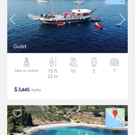
Gulet
Iate a motor
75 ft
10
5
7
23 m
$
3,445
/noite