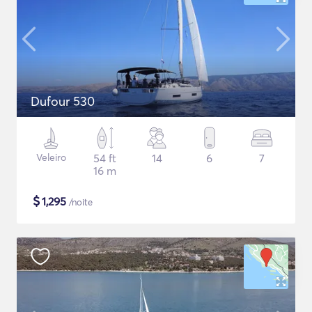
Dufour 530
Veleiro
54 ft
14
6
7
16 m
$
1,295
/noite