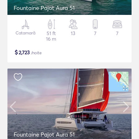
Fountaine Pajot Aura 51
Catamarã
51 ft
13
7
7
16 m
$
2,723
/noite
Fountaine Pajot Aura 51