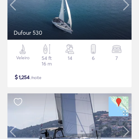
Dufour 530
Veleiro
54 ft
14
6
7
16 m
$
1,254
/noite