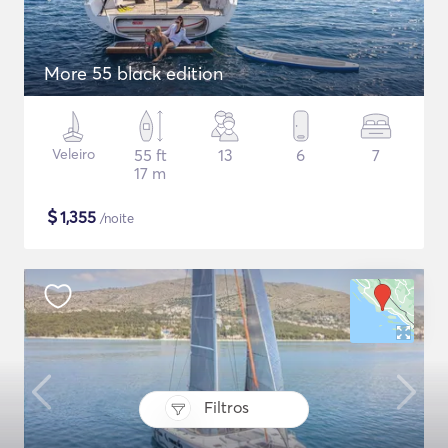
More 55 black edition
Veleiro
55 ft
13
6
7
17 m
$
1,355
/noite
Filtros