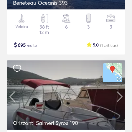
Beneteau Oceanis 393
Veleiro
38 ft
6
3
3
12 m
$
695
5.0
/noite
(1
críticas
)
Orizzonti Salmeri Syros 190