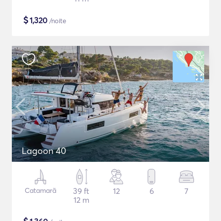
$
1,320
/noite
Lagoon 40
Catamarã
39 ft
12
6
7
12 m