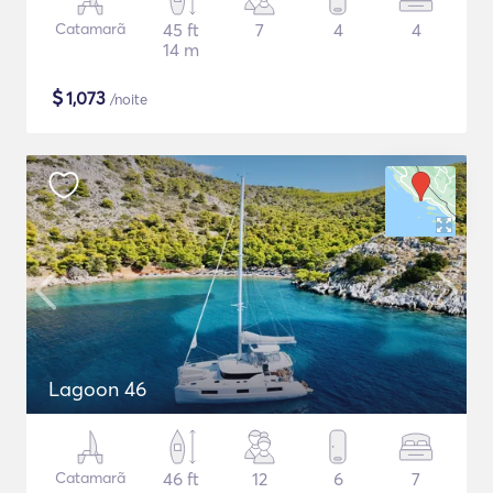
Catamarã
45 ft
7
4
4
14 m
$
1,073
/noite
Lagoon 46
Catamarã
46 ft
12
6
7