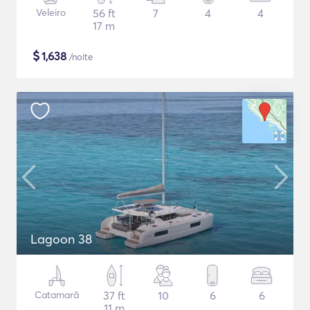
Veleiro
56 ft
7
4
4
17 m
$
1,638
/noite
Lagoon 38
Catamarã
37 ft
10
6
6
11 m