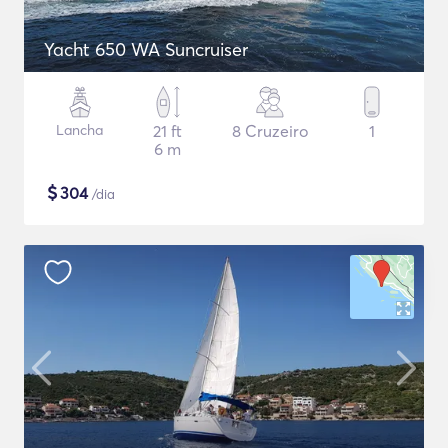
Yacht 650 WA Suncruiser
Lancha
21 ft
8 Cruzeiro
1
6 m
$
304
/dia