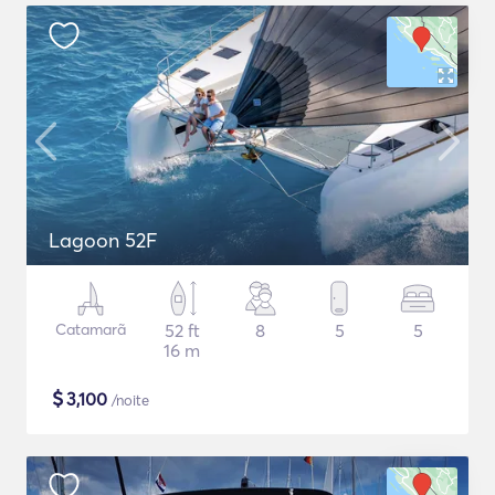
Lagoon 52F
Catamarã
52 ft
8
5
5
16 m
$
3,100
/noite