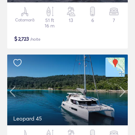
Catamarã
51 ft
13
6
7
16 m
$
2,723
/noite
Leopard 45