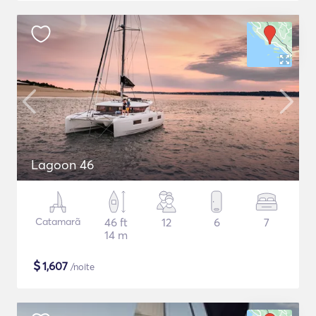
Lagoon 46
Catamarã
46 ft
12
6
7
14 m
$
1,607
/noite