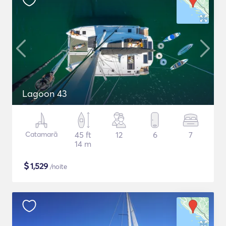
Lagoon 43
Catamarã
45 ft
12
6
7
14 m
$
1,529
/noite