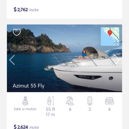
$
2,762
/noite
Azimut 55 Fly
Iate a motor
55 ft
6
3
4
17 m
$
2,624
/noite