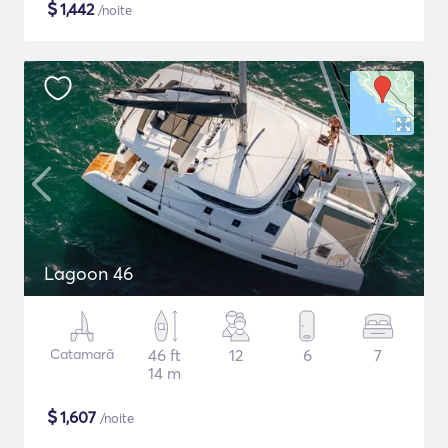
$
1,442
/noite
Lagoon 46
Catamarã
46 ft
12
6
7
14 m
$
1,607
/noite