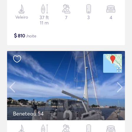
Veleiro
37 ft
7
3
4
11 m
$
810
/noite
Beneteau 54