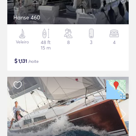
Hanse 460
Veleiro
48 ft
8
3
4
15 m
$
1,131
/noite