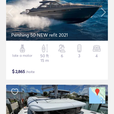
Pershing 50 NEW refit 2021
Iate a motor
50 ft
6
3
4
15 m
$
2,865
/noite