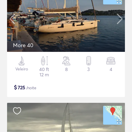
More 40
Veleiro
40 ft
8
3
4
12 m
$
725
/noite