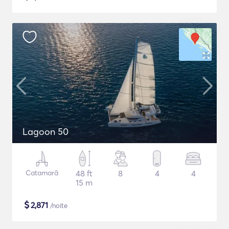
Lagoon 50
Catamarã
48 ft
8
4
4
15 m
$
2,871
/noite