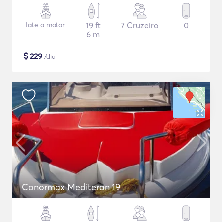
Iate a motor
19 ft
7 Cruzeiro
0
6 m
$
229
/dia
Conormax Mediteran 19