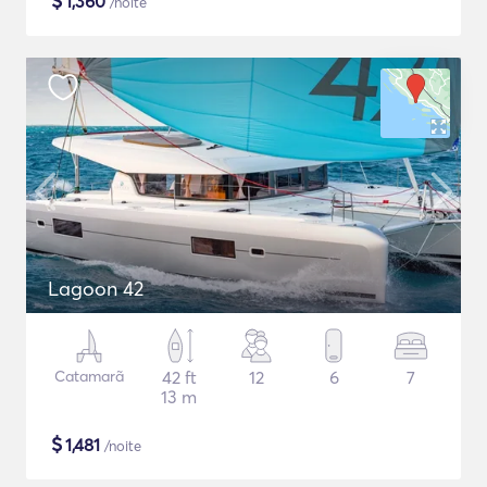
$
1,360
/noite
Lagoon 42
Catamarã
42 ft
12
6
7
13 m
$
1,481
/noite