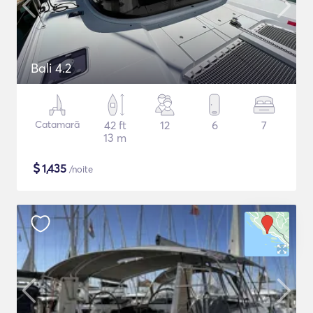
Bali 4.2
Catamarã
42 ft
12
6
7
13 m
$
1,435
/noite