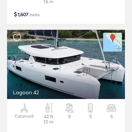
14 m
$
1,607
/noite
Lagoon 42
Catamarã
42 ft
9
5
5
13 m