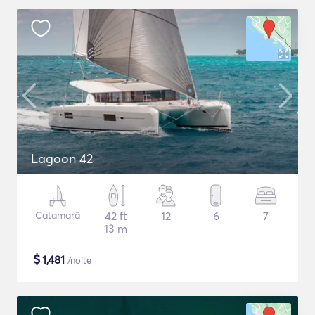
Lagoon 42
Catamarã
42 ft
12
6
7
13 m
$
1,481
/noite