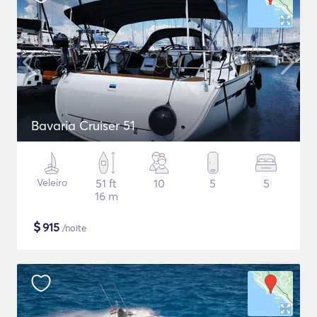
Bavaria Cruiser 51
Veleiro
51 ft
10
5
5
16 m
$
915
/noite