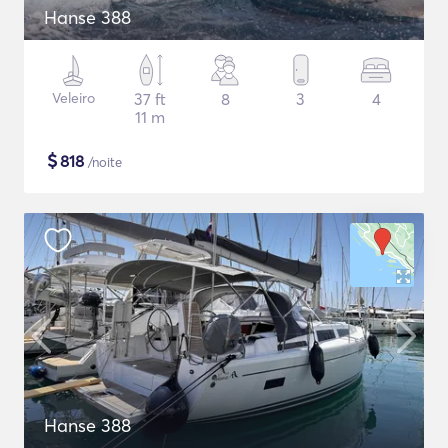
Hanse 388
Veleiro
37 ft
8
3
4
11 m
$
818
/noite
Hanse 388