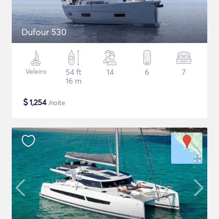
Dufour 530
Veleiro
54 ft
14
6
7
16 m
$
1,254
/noite