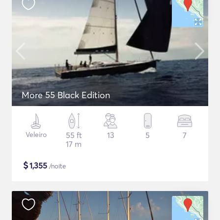
More 55 Black Edition
Veleiro
55 ft
13
5
7
17 m
$
1,355
/noite