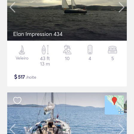
Elan Impression 434
Veleiro
43 ft
10
4
5
13 m
$
517
/noite