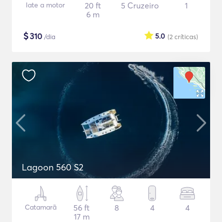
Iate a motor
20 ft
5 Cruzeiro
1
6 m
$
310
5.0
/dia
(2
críticas
)
Lagoon 560 S2
Catamarã
56 ft
8
4
4
17 m