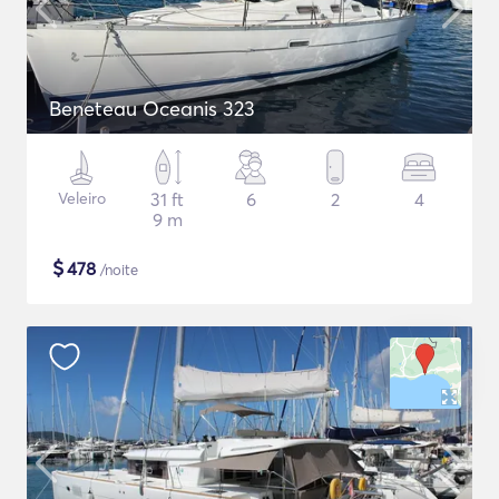
Beneteau Oceanis 323
Veleiro
31 ft
6
2
4
9 m
$
478
/noite