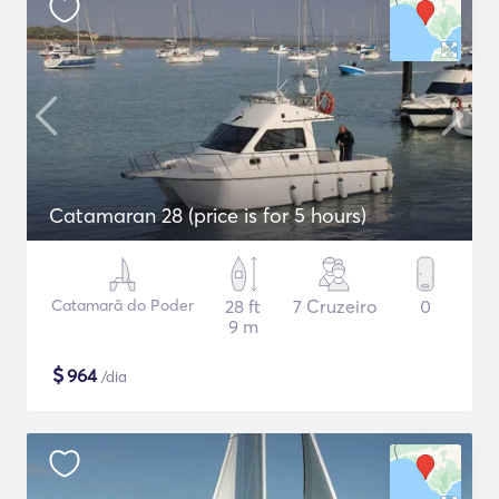
Catamaran 28 (price is for 5 hours)
Catamarã do Poder
28 ft
7 Cruzeiro
0
9 m
$
964
/dia