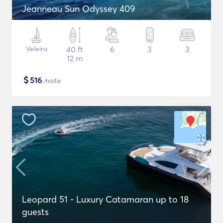
Jeanneau Sun Odyssey 409
Veleiro
40 ft
6
3
3
12 m
$
516
/noite
Leopard 51 - Luxury Catamaran up to 18
guests