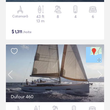
Catamarã
43 ft
8
4
6
13 m
$
1,311
/noite
Dufour 460