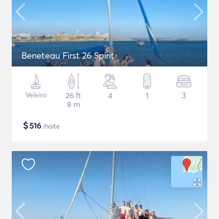
Beneteau First 26 Spirit
Veleiro
26 ft
4
1
3
8 m
$
516
/noite