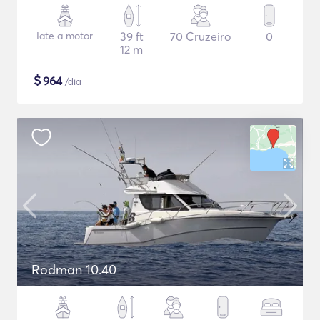
Iate a motor
39 ft
70 Cruzeiro
0
12 m
$
964
/dia
Rodman 10.40