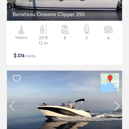
Beneteau Oceanis Clipper 393
Veleiro
39 ft
8
3
4
12 m
$
374
/noite