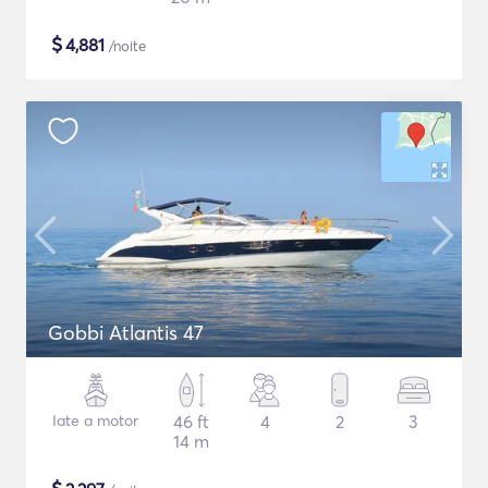
$
4,881
/noite
Gobbi Atlantis 47
Iate a motor
46 ft
4
2
3
14 m