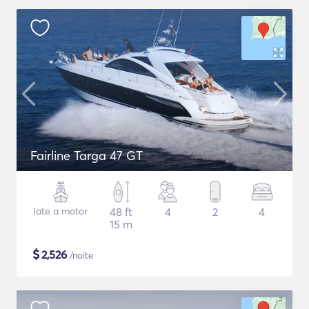
Fairline Targa 47 GT
Iate a motor
48 ft
4
2
4
15 m
$
2,526
/noite