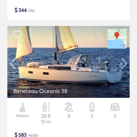
$
344
/dia
Beneteau Oceanis 38
Veleiro
38 ft
8
3
5
12 m
$
583
/noite