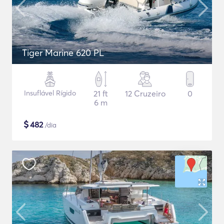
Tiger Marine 620 PL
Insuflável Rígido
21 ft
12 Cruzeiro
0
6 m
$
482
/dia