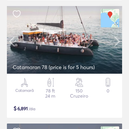
Catamaran 78 (price is for 5 hours)
Catamarã
78 ft
150
0
24 m
Cruzeiro
$
6,891
/dia