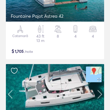
Fountaine Pajot Astrea 42
Catamarã
43 ft
8
4
4
13 m
$
1,705
/noite