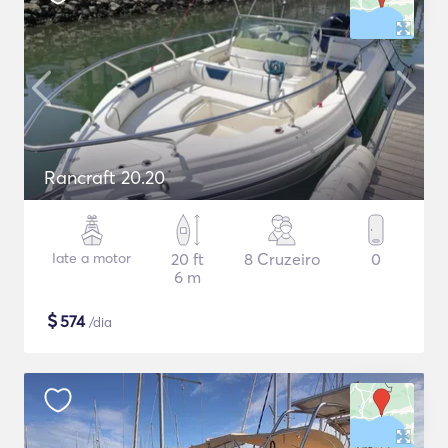
Rancraft 20.20
Iate a motor
20 ft
8 Cruzeiro
0
6 m
$
574
/dia