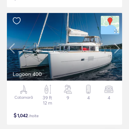
Lagoon 400
Catamarã
39 ft
9
4
4
12 m
$
1,042
/noite