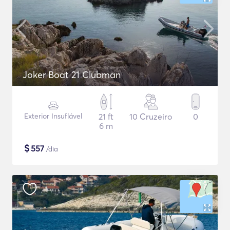
Joker Boat 21 Clubman
Exterior Insuflável
21 ft
10 Cruzeiro
0
6 m
$
557
/dia