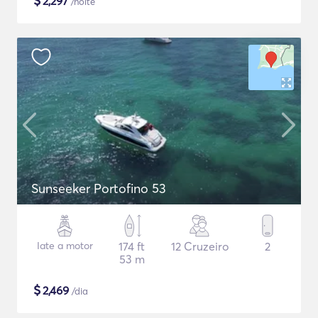
$
2,297
/noite
Sunseeker Portofino 53
Iate a motor
174 ft
12 Cruzeiro
2
53 m
$
2,469
/dia