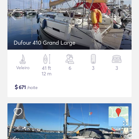
Dufour 410 Grand Large
Veleiro
41 ft
6
3
3
12 m
$
671
/noite