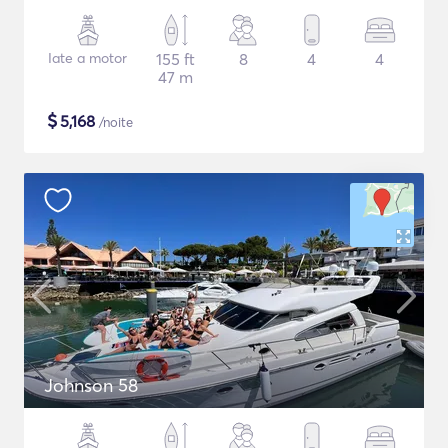
Iate a motor
155 ft
8
4
4
47 m
$
5,168
/noite
Johnson 58