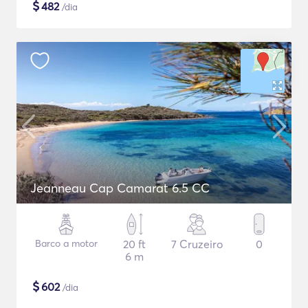
$
482
/dia
Jeanneau Cap Camarat 6.5 CC
Barco a motor
20 ft
7 Cruzeiro
0
6 m
$
602
/dia