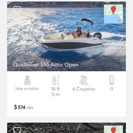
Quicksilver 555 Activ Open
Iate a motor
18 ft
6 Cruzeiro
0
5 m
$
574
/dia