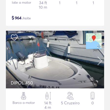
Iate a motor
34 ft
1
1
1
10 m
$
964
/noite
DIPOL 450
Barco a motor
14 ft
5 Cruzeiro
0
4 m