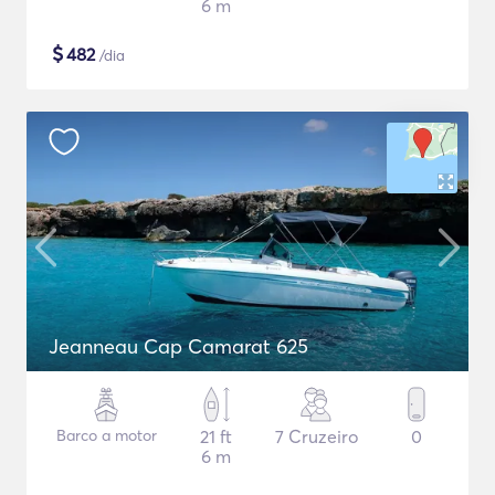
6 m
$
482
/dia
Jeanneau Cap Camarat 625
Barco a motor
21 ft
7 Cruzeiro
0
6 m