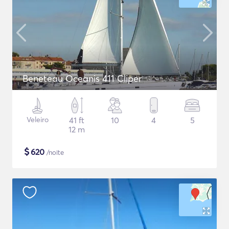
Beneteau Oceanis 411 Cliper
Veleiro
41 ft
10
4
5
12 m
$
620
/noite