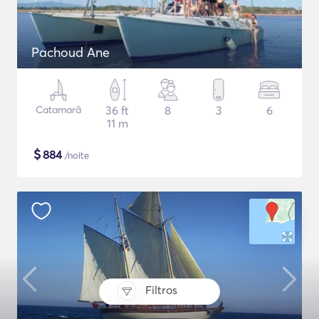
Pachoud Ane
Catamarã
36 ft
8
3
6
11 m
$
884
/noite
Filtros