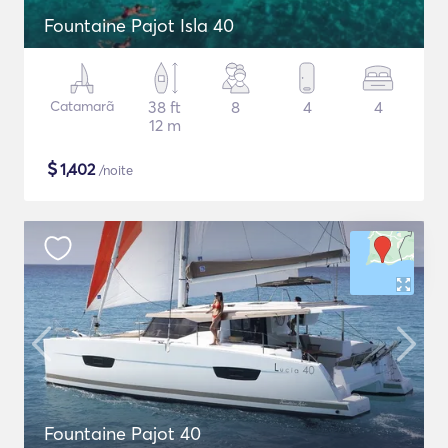
Fountaine Pajot Isla 40
Catamarã
38 ft
8
4
4
12 m
$
1,402
/noite
Fountaine Pajot 40