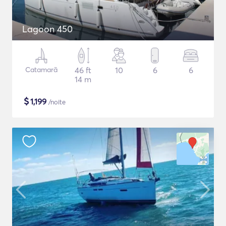
Lagoon 450
Catamarã
46 ft
10
6
6
14 m
$
1,199
/noite