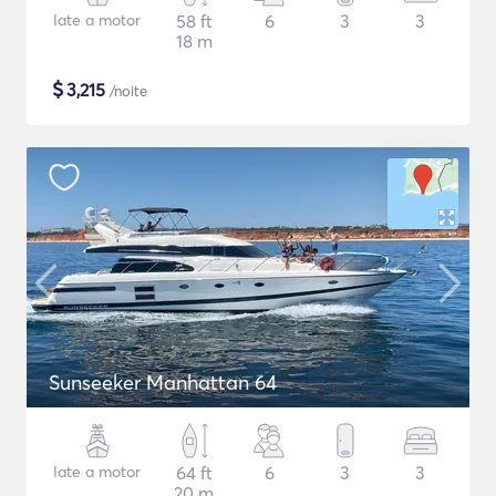
Iate a motor
58 ft
6
3
3
18 m
$
3,215
/noite
Sunseeker Manhattan 64
Iate a motor
64 ft
6
3
3
20 m