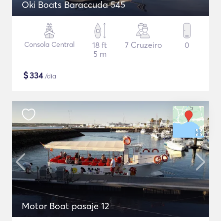
Oki Boats Baraccuda 545
Consola Central
18 ft
7 Cruzeiro
0
5 m
$
334
/dia
Motor Boat pasaje 12