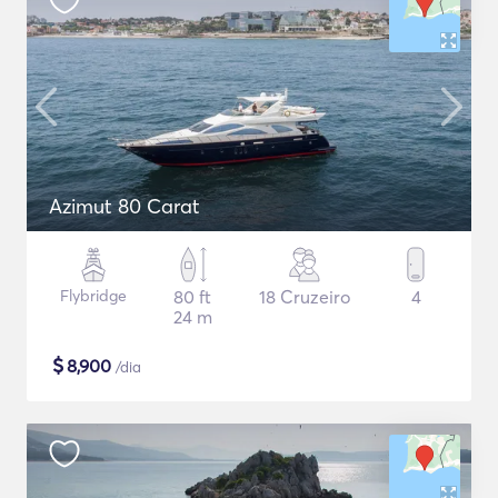
Azimut 80 Carat
Flybridge
80 ft
18 Cruzeiro
4
24 m
$
8,900
/dia