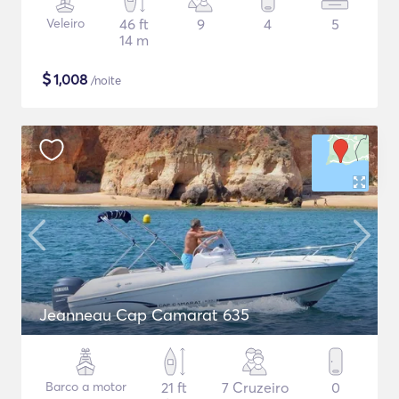
Veleiro
46 ft
9
4
5
14 m
$
1,008
/noite
Jeanneau Cap Camarat 635
Barco a motor
21 ft
7 Cruzeiro
0