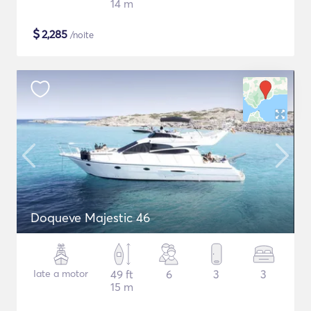
14 m
$
2,285
/noite
Doqueve Majestic 46
Iate a motor
49 ft
6
3
3
15 m