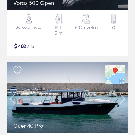
Voraz 500 Open
Barco a motor
15 ft
6 Cruzeiro
0
5 m
$
482
/dia
Quer 40 Pro