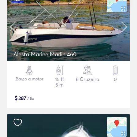
Alesta Marine Marlin 460
Barco a motor
15 ft
6 Cruzeiro
0
5 m
$
287
/dia