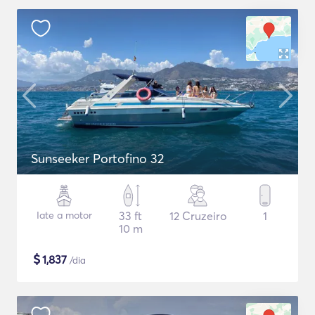
Sunseeker Portofino 32
Iate a motor
33 ft
12 Cruzeiro
1
10 m
$
1,837
/dia