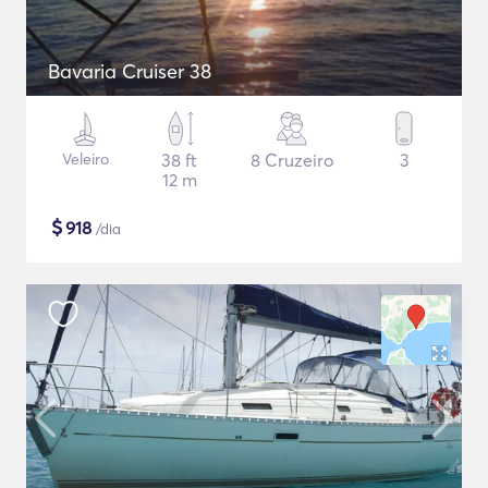
Bavaria Cruiser 38
Veleiro
38 ft
8 Cruzeiro
3
12 m
$
918
/dia