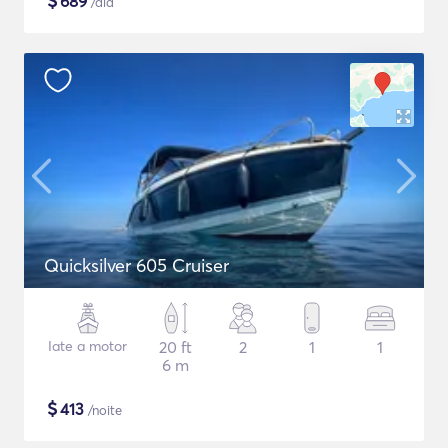
$
689
/dia
Quicksilver 605 Cruiser
Iate a motor
20 ft
2
1
1
6 m
$
413
/noite