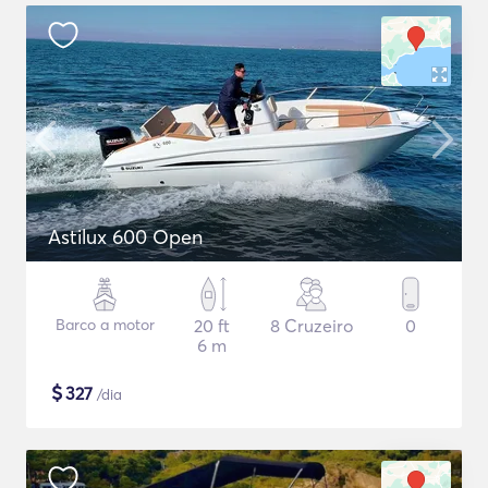
Astilux 600 Open
Barco a motor
20 ft
8 Cruzeiro
0
6 m
$
327
/dia