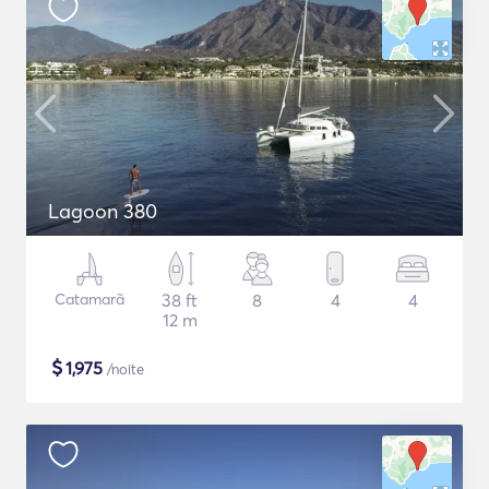
Lagoon 380
Catamarã
38 ft
8
4
4
12 m
$
1,975
/noite