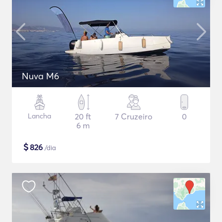
Nuva M6
Lancha
20 ft
7 Cruzeiro
0
6 m
$
826
/dia