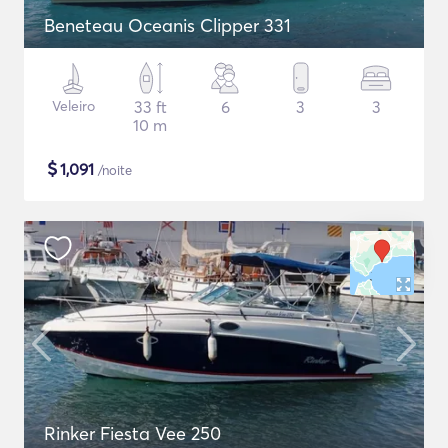
Beneteau Oceanis Clipper 331
Veleiro
33 ft
6
3
3
10 m
$
1,091
/noite
Rinker Fiesta Vee 250