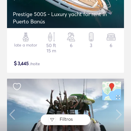
Prestige 500S - Luxury yacht for rent in
Puerto Banús
Iate a motor
50 ft
6
3
6
15 m
$
3,445
/noite
Filtros