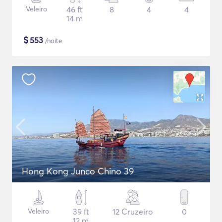
Veleiro
46 ft
8
4
4
14 m
$
553
/noite
Hong Kong Junco Chino 39
Veleiro
39 ft
12 Cruzeiro
0
12 m