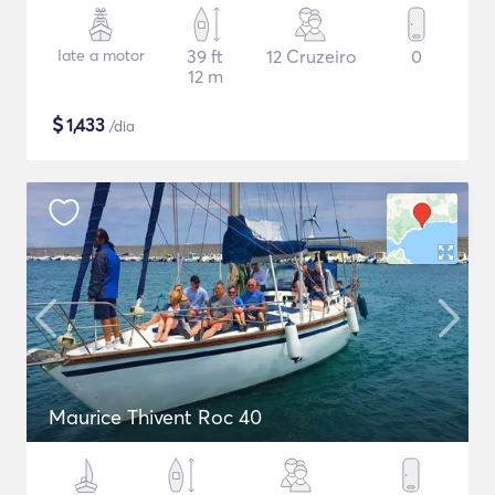
Iate a motor
39 ft
12 Cruzeiro
0
12 m
$
1,433
/dia
Maurice Thivent Roc 40