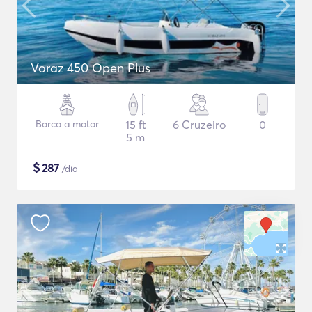
Voraz 450 Open Plus
Barco a motor
15 ft
6 Cruzeiro
0
5 m
$
287
/dia