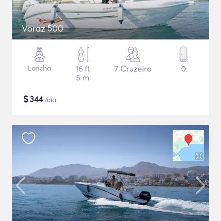
Voraz 500
Lancha
16 ft
7 Cruzeiro
0
5 m
$
344
/dia