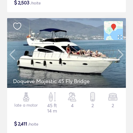
$
2,503
/noite
Doqueve Majestic 45 Fly Bridge
Iate a motor
45 ft
4
2
2
14 m
$
2,411
/noite