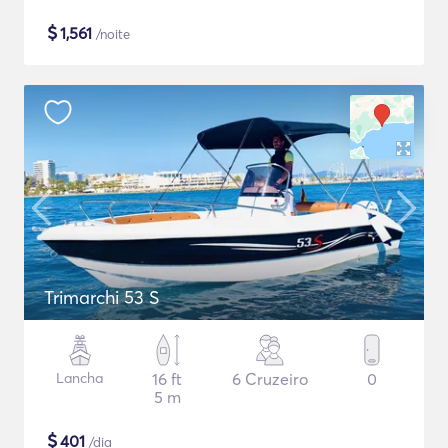
$
1,561
/noite
Trimarchi 53 S
Lancha
16 ft
6 Cruzeiro
0
5 m
$
401
/dia