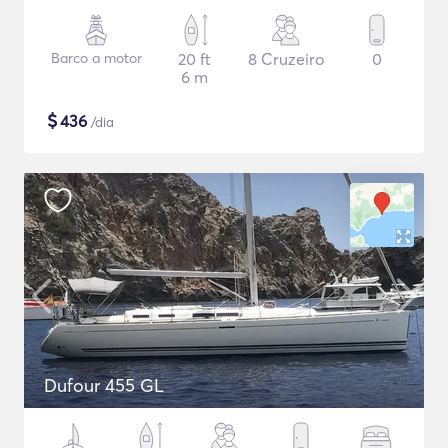
Barco a motor
20 ft
8 Cruzeiro
0
6 m
$
436
/dia
Dufour 455 GL