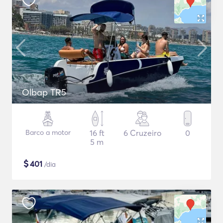
Olbap TR5
Barco a motor
16 ft
6 Cruzeiro
0
5 m
$
401
/dia