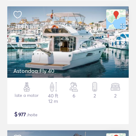
Astondoa Fly 40
Iate a motor
40 ft
6
2
2
12 m
$
977
/noite