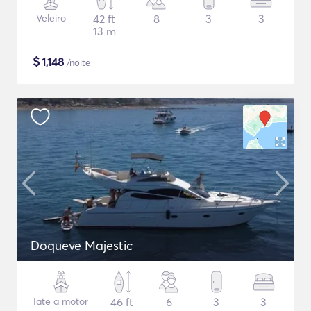
Veleiro
42 ft
8
3
3
13 m
$
1,148
/noite
Doqueve Majestic
Iate a motor
46 ft
6
3
3