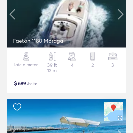
Faeton 1180 Moraga
Iate a motor
39 ft
4
2
3
12 m
$
689
/noite