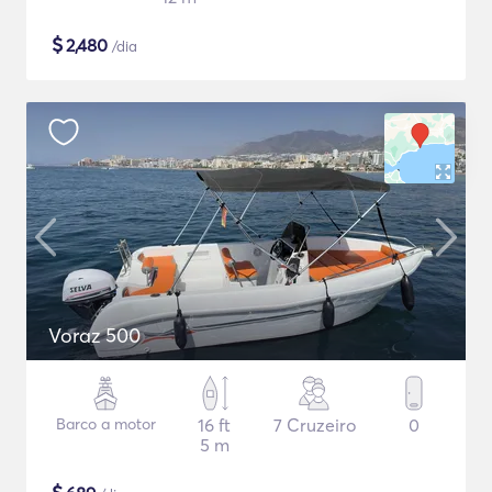
$
2,480
/dia
Voraz 500
Barco a motor
16 ft
7 Cruzeiro
0
5 m