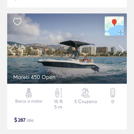
Mareti 450 Open
Barco a motor
15 ft
5 Cruzeiro
0
5 m
$
287
/dia