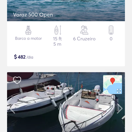
Voraz 500 Open
Barco a motor
15 ft
6 Cruzeiro
0
5 m
$
482
/dia