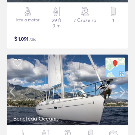
Iate a motor
29 ft
7 Cruzeiro
1
9 m
$
1,091
/dia
Beneteau Oceanis