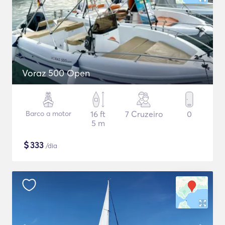
Voraz 500 Open
Barco a motor
16 ft
7 Cruzeiro
0
5 m
$
333
/dia