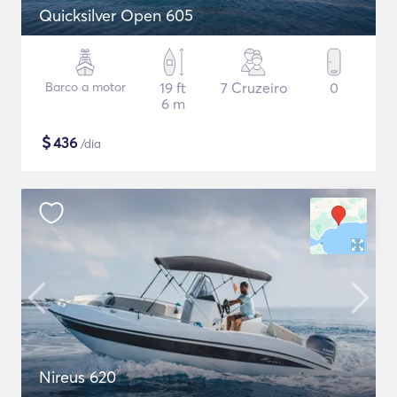
Quicksilver Open 605
Barco a motor
19 ft
7 Cruzeiro
0
6 m
$
436
/dia
Nireus 620