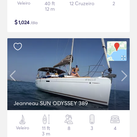
Veleiro
40 ft
12 Cruzeiro
2
12 m
$
1,024
/dia
Jeanneau SUN ODYSSEY 389
Veleiro
11 ft
8
3
4
3 m