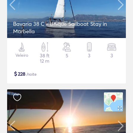
Bavaria 38 C - Unique Sailboat Stay in
Marbella
Veleiro
38 ft
5
3
3
12 m
$
228
/noite