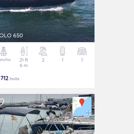
OLO 650
ancha
21 ft
2
1
1
6 m
$
712
/noite