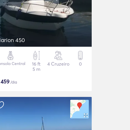
arion 450
nsola Central
16 ft
4 Cruzeiro
0
5 m
$
459
/dia