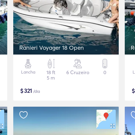
Ranieri Voyager 18 Open
R
Lancha
18 ft
6 Cruzeiro
0
L
5 m
$
321
/dia