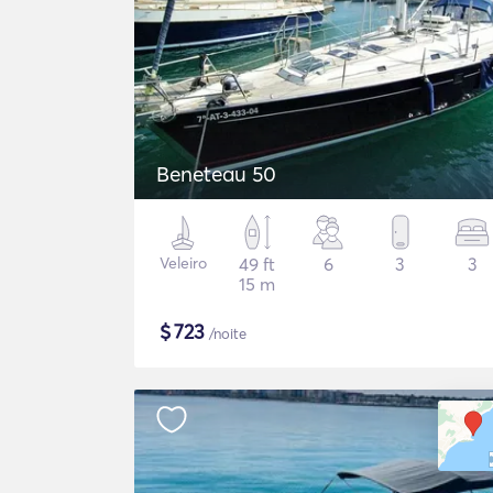
Beneteau 50
Veleiro
49 ft
6
3
3
15 m
$
723
/noite