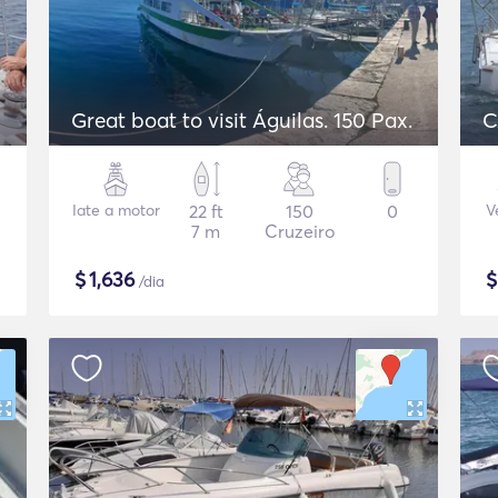
Great boat to visit Águilas. 150 Pax.
C
Iate a motor
22 ft
150
0
V
7 m
Cruzeiro
$
1,636
/dia