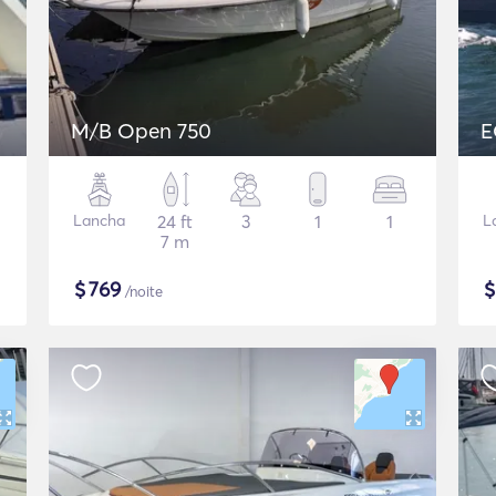
M/B Open 750
E
Lancha
24 ft
3
1
1
L
7 m
$
769
/noite