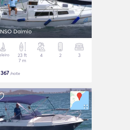
NSO Daimio
eleiro
23 ft
4
2
3
7 m
$
367
/noite