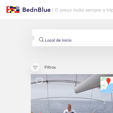
BednBlue
| O preço inclui sempre a tri
Filtros