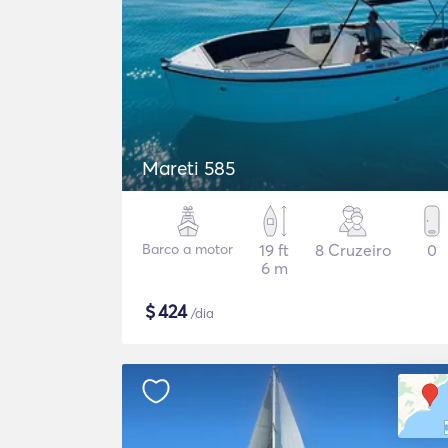
Mareti 585
Barco a motor
19 ft
8 Cruzeiro
0
6 m
$
424
/dia