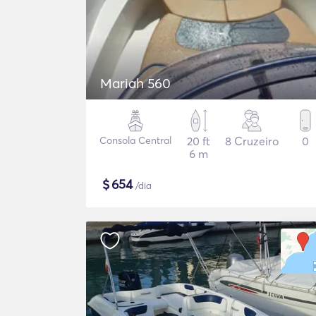
Mariah 560
Consola Central
20 ft
8 Cruzeiro
0
6 m
$
654
/dia