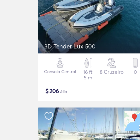
3D Tender Lux 500
Consola Central
16 ft
8 Cruzeiro
0
5 m
$
206
/dia