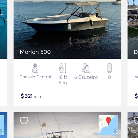
Marion 500
D
Consola Central
16 ft
6 Cruzeiro
0
V
5 m
$
321
/dia