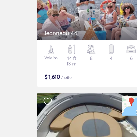
Jeanneau 44
Veleiro
44 ft
8
4
6
13 m
$
1,610
/noite