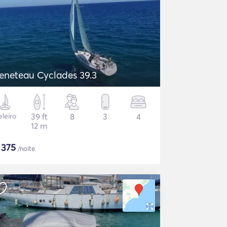
eneteau Cyclades 39.3
eleiro
39 ft
8
3
4
12 m
$
375
/noite