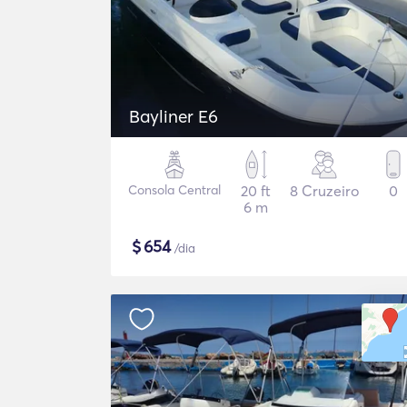
Bayliner E6
Consola Central
20 ft
8 Cruzeiro
0
6 m
$
654
/dia