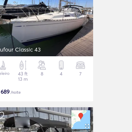
ufour Classic 43
eleiro
43 ft
8
4
7
13 m
$
689
/noite