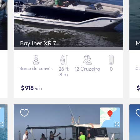
Bayliner XR 7
M
Barco de convés
26 ft
12 Cruzeiro
0
Co
8 m
$
918
/dia