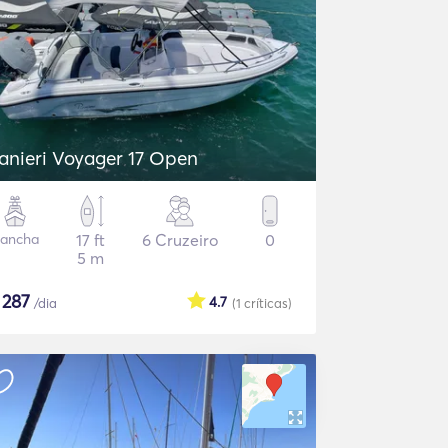
anieri Voyager 17 Open
ancha
17 ft
6 Cruzeiro
0
5 m
$
287
4.7
/dia
(1
críticas
)