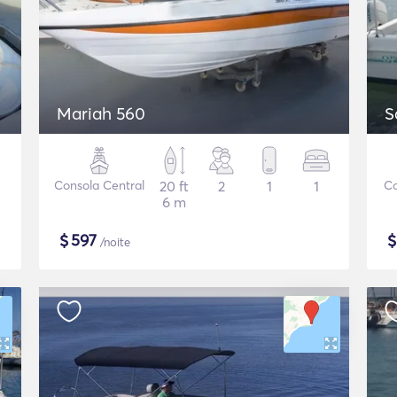
Mariah 560
S
Consola Central
20 ft
2
1
1
Co
6 m
$
597
/noite