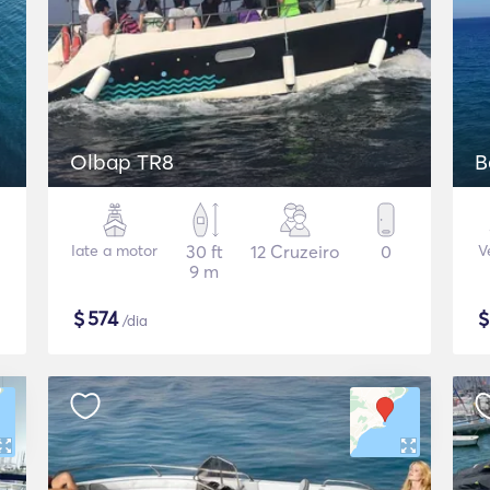
Olbap TR8
B
Iate a motor
30 ft
12 Cruzeiro
0
V
9 m
$
574
/dia