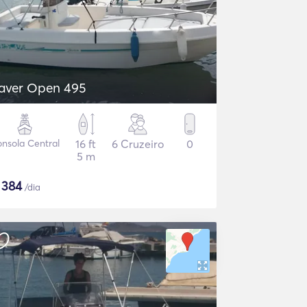
aver Open 495
nsola Central
16 ft
6 Cruzeiro
0
5 m
$
384
/dia