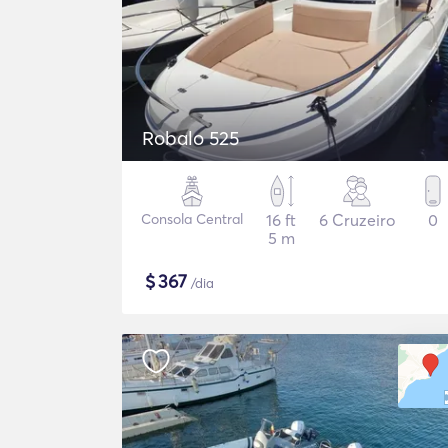
Robalo 525
Consola Central
16 ft
6 Cruzeiro
0
5 m
$
367
/dia