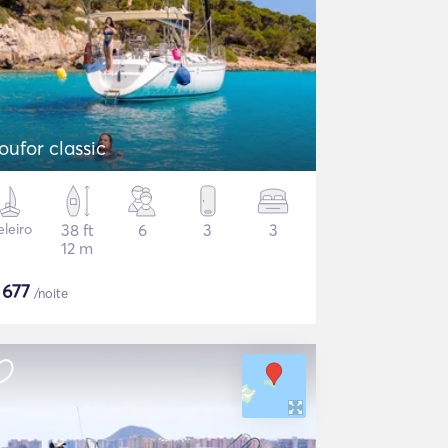
oufor classic
eleiro
38 ft
6
3
3
12 m
$
677
/noite