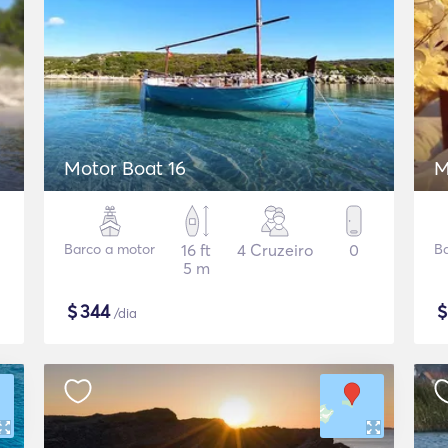
Motor Boat 16
M
Barco a motor
16 ft
4 Cruzeiro
0
B
5 m
$
344
/dia