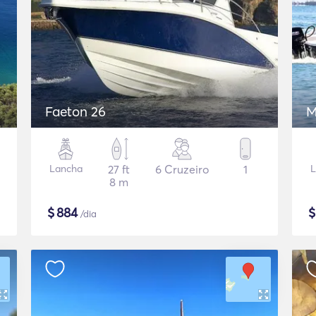
Faeton 26
M
Lancha
27 ft
6 Cruzeiro
1
L
8 m
$
884
/dia