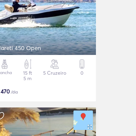
areti 450 Open
ancha
15 ft
5 Cruzeiro
0
5 m
$
470
/dia