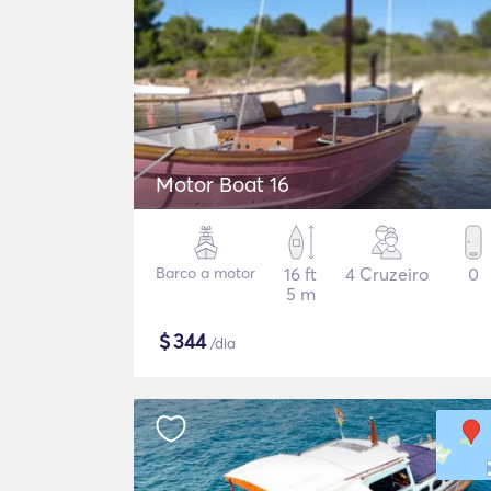
Motor Boat 16
Barco a motor
16 ft
4 Cruzeiro
0
5 m
$
344
/dia