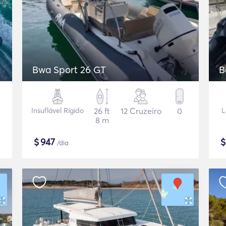
Bwa Sport 26 GT
B
Insuflável Rígido
26 ft
12 Cruzeiro
0
L
8 m
$
947
/dia