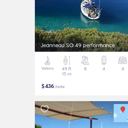
Jeanneau SO 49 performance
Veleiro
49 ft
8
4
4
15 m
$
436
/noite