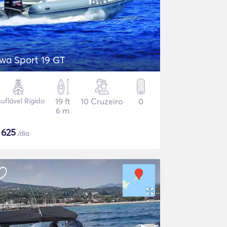
wa Sport 19 GT
suflável Rígido
19 ft
10 Cruzeiro
0
6 m
$
625
/dia