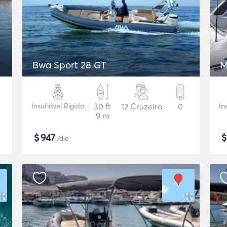
Bwa Sport 28 GT
M
Insuflável Rígido
30 ft
12 Cruzeiro
0
In
9 m
$
947
/dia