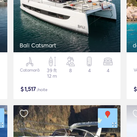
Bali Catsmart
d
Catamarã
39 ft
8
4
4
V
12 m
$
1,517
/noite