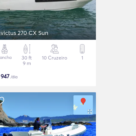
nvictus 270 CX Sun
ancha
30 ft
10 Cruzeiro
1
9 m
$
947
/dia