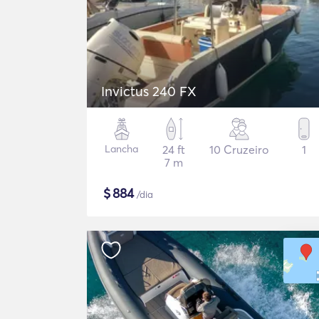
Invictus 240 FX
Lancha
24 ft
10 Cruzeiro
1
7 m
$
884
/dia