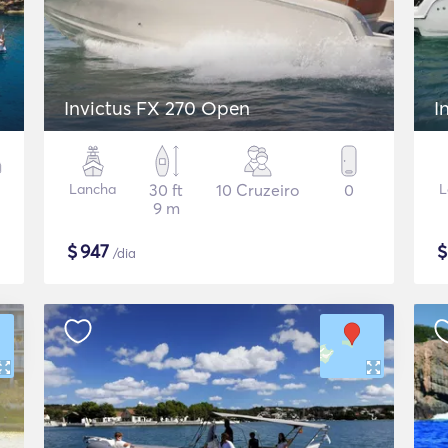
Invictus FX 270 Open
I
Lancha
30 ft
10 Cruzeiro
0
L
9 m
$
947
/dia