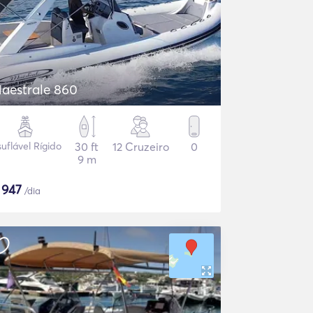
aestrale 860
suflável Rígido
30 ft
12 Cruzeiro
0
9 m
$
947
/dia