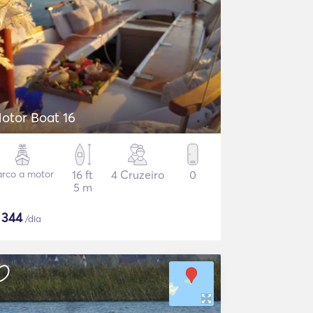
otor Boat 16
arco a motor
16 ft
4 Cruzeiro
0
5 m
$
344
/dia