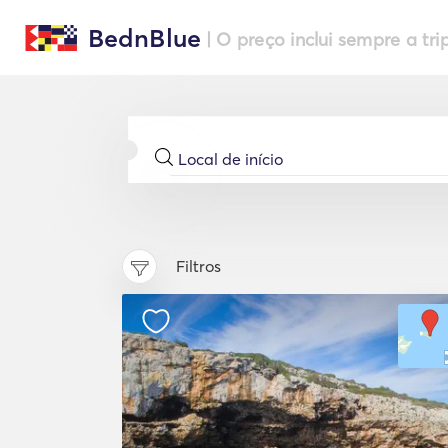
BednBlue
| O preço inclui sempre a tri
Filtros