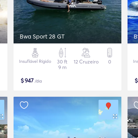
Bwa Sport 28 GT
B
Insuflável Rígido
30 ft
12 Cruzeiro
0
In
9 m
$
947
/dia