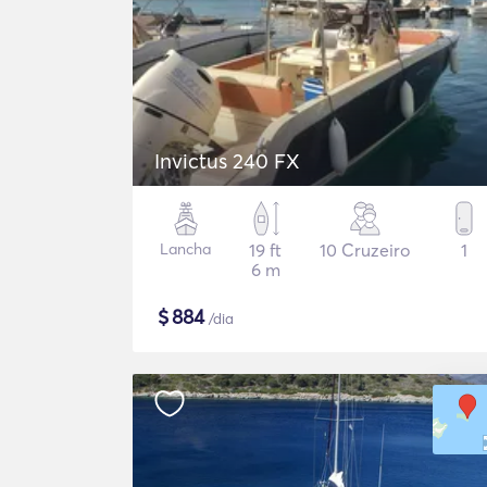
Invictus 240 FX
Lancha
19 ft
10 Cruzeiro
1
6 m
$
884
/dia