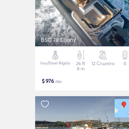
BSC 78 Ebony
Insuflável Rígido
26 ft
12 Cruzeiro
0
8 m
$
976
/dia