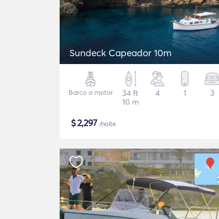
Sundeck Capeador 10m
Barco a motor
34 ft
4
1
3
10 m
$
2,297
/noite