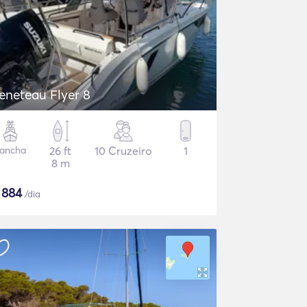
eneteau Flyer 8
ancha
26 ft
10 Cruzeiro
1
8 m
$
884
/dia