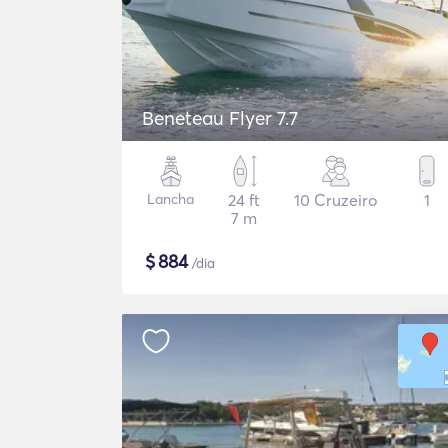
Beneteau Flyer 7.7
Lancha
24 ft
10 Cruzeiro
1
7 m
$
884
/dia