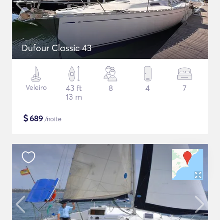
Dufour Classic 43
Veleiro
43 ft
8
4
7
13 m
$
689
/noite