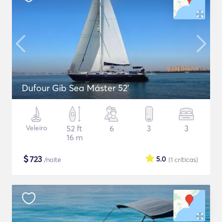
Dufour Gib Sea Máster 52’
Veleiro
52 ft
6
3
3
16 m
$
723
5.0
/noite
(1
críticas
)