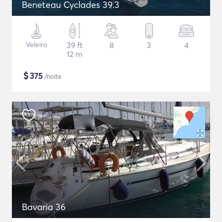
Beneteau Cyclades 39.3
Veleiro
39 ft
8
3
4
12 m
$
375
/noite
Bavaria 36