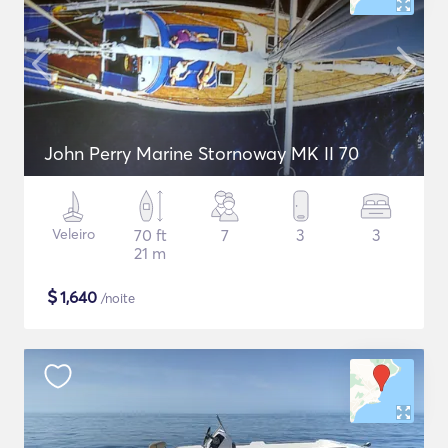
John Perry Marine Stornoway MK II 70
Veleiro
70 ft
7
3
3
21 m
$
1,640
/noite