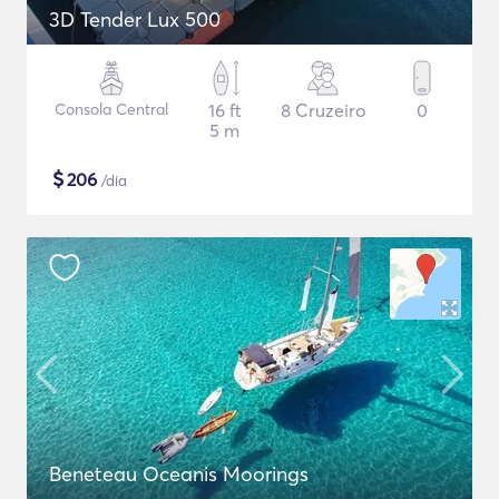
3D Tender Lux 500
Consola Central
16 ft
8 Cruzeiro
0
5 m
$
206
/dia
Beneteau Oceanis Moorings