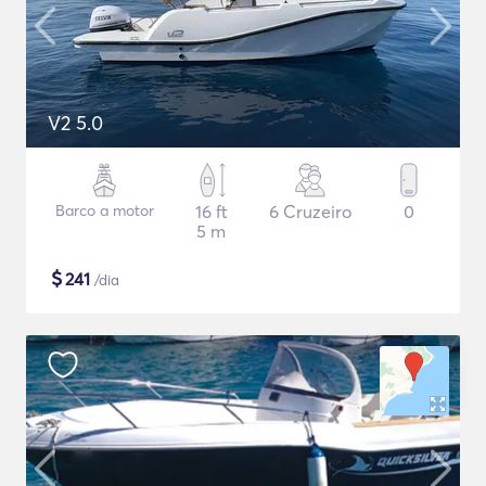
V2 5.0
Barco a motor
16 ft
6 Cruzeiro
0
5 m
$
241
/dia