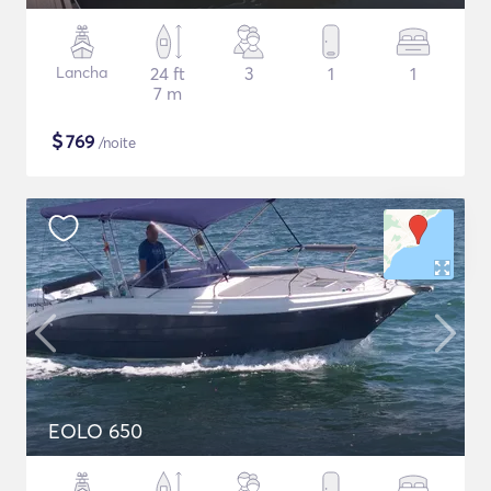
Lancha
24 ft
3
1
1
7 m
$
769
/noite
EOLO 650