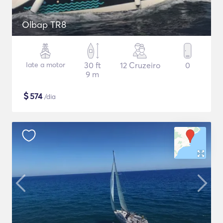
Olbap TR8
Iate a motor
30 ft
12 Cruzeiro
0
9 m
$
574
/dia