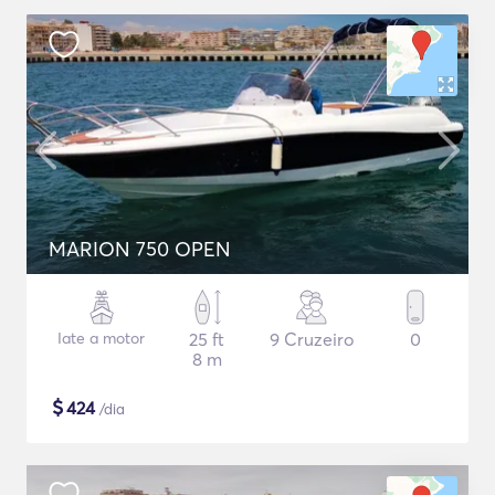
MARION 750 OPEN
Iate a motor
25 ft
9 Cruzeiro
0
8 m
$
424
/dia