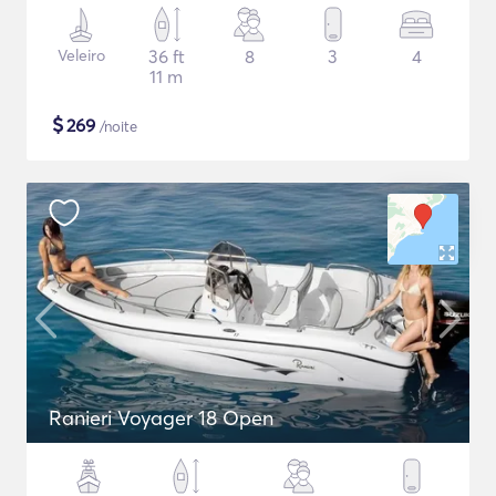
Veleiro
36 ft
8
3
4
11 m
$
269
/noite
Ranieri Voyager 18 Open