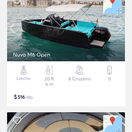
Nuva M6 Open
Lancha
20 ft
8 Cruzeiro
0
6 m
$
516
/dia