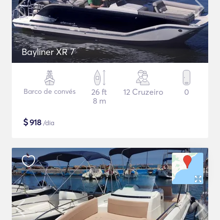
Bayliner XR 7
Barco de convés
26 ft
12 Cruzeiro
0
8 m
$
918
/dia