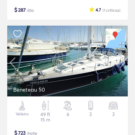
$
287
4.7
/dia
(1
críticas
)
Beneteau 50
Veleiro
49 ft
6
3
3
15 m
$
723
/noite