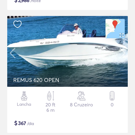
$
2,986
/noite
REMUS 620 OPEN
Lancha
20 ft
8 Cruzeiro
0
6 m
$
367
/dia