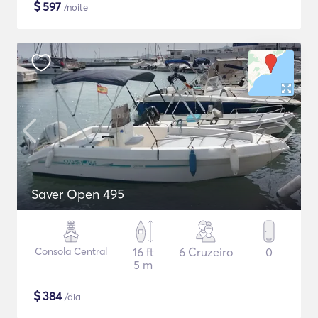
$
597
/noite
Saver Open 495
Consola Central
16 ft
6 Cruzeiro
0
5 m
$
384
/dia