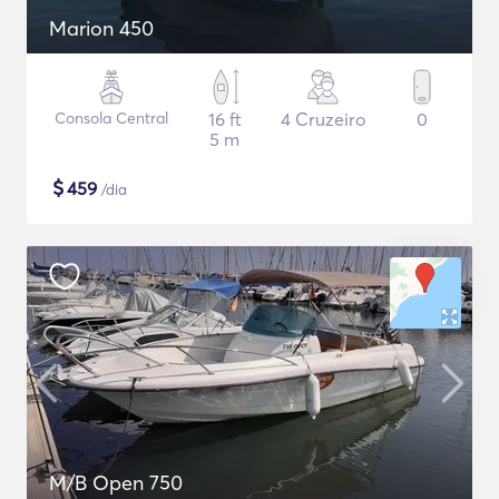
Marion 450
Consola Central
16 ft
4 Cruzeiro
0
5 m
$
459
/dia
M/B Open 750