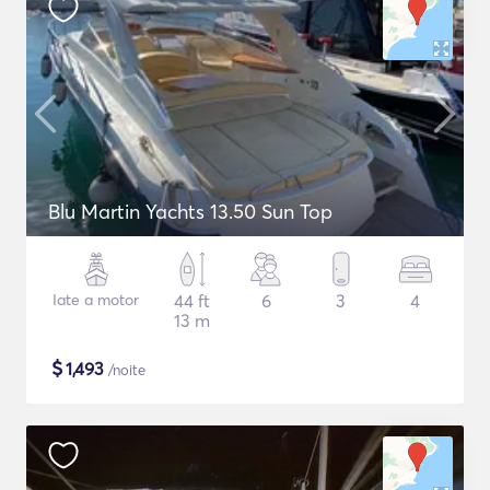
Blu Martin Yachts 13.50 Sun Top
Iate a motor
44 ft
6
3
4
13 m
$
1,493
/noite