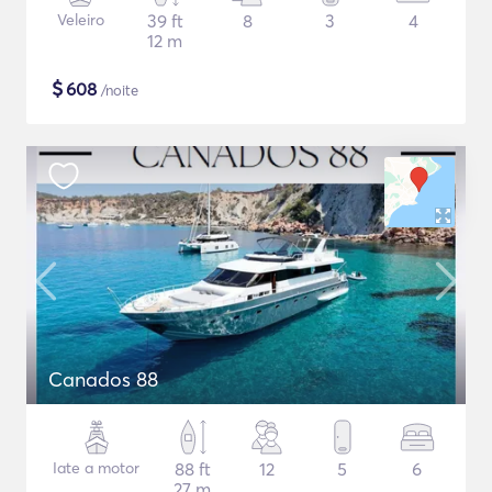
Veleiro
39 ft
8
3
4
12 m
$
608
/noite
Canados 88
Iate a motor
88 ft
12
5
6
27 m