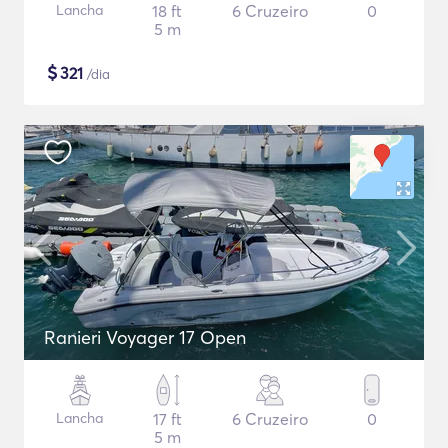
Lancha
18 ft
6 Cruzeiro
0
5 m
$
321
/dia
Ranieri Voyager 17 Open
Lancha
17 ft
6 Cruzeiro
0
5 m