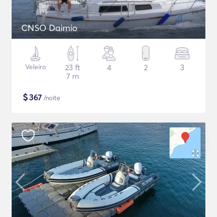
CNSO Daimio
Veleiro
23 ft
4
2
3
7 m
$
367
/noite