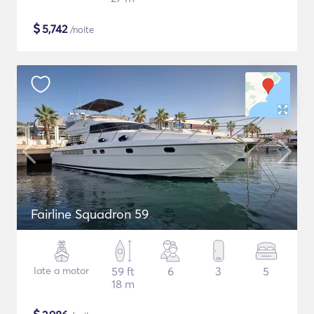
$
5,742
/noite
Fairline Squadron 59
Iate a motor
59 ft
6
3
5
18 m