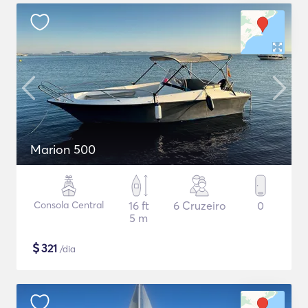
Marion 500
Consola Central
16 ft
6 Cruzeiro
0
5 m
$
321
/dia