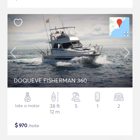
DOQUEVE FISHERMAN 360
Iate a motor
38 ft
5
1
2
12 m
$
970
/noite