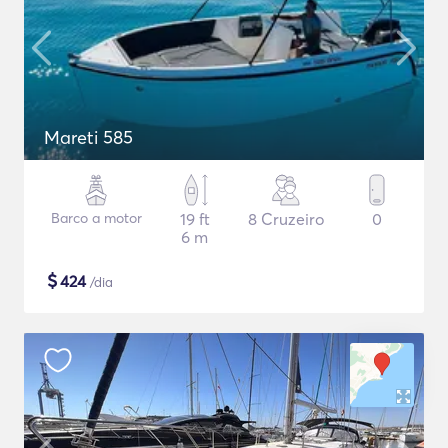
Mareti 585
Barco a motor
19 ft
8 Cruzeiro
0
6 m
$
424
/dia