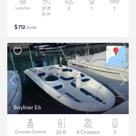
Lancha
21 ft
2
1
1
6 m
$
712
/noite
Bayliner E6
Consola Central
20 ft
8 Cruzeiro
0