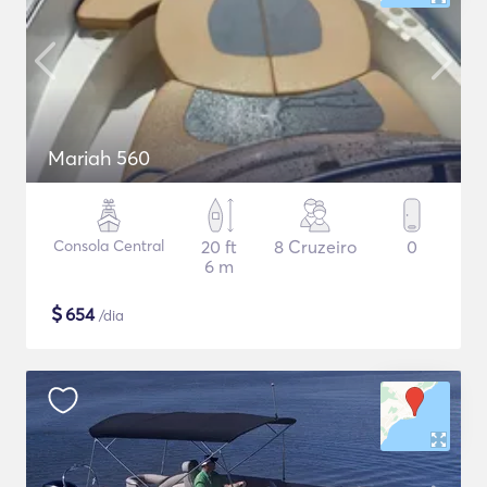
Mariah 560
Consola Central
20 ft
8 Cruzeiro
0
6 m
$
654
/dia