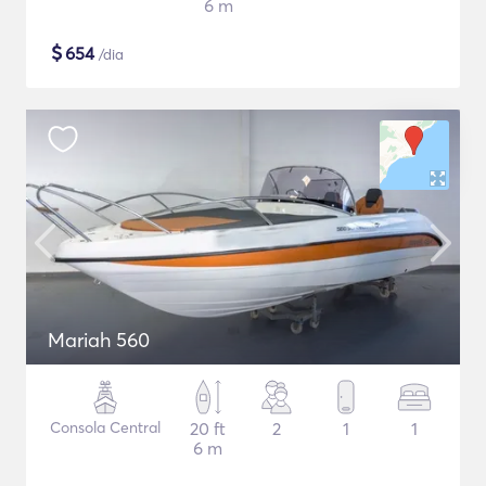
6 m
$
654
/dia
Mariah 560
Consola Central
20 ft
2
1
1
6 m