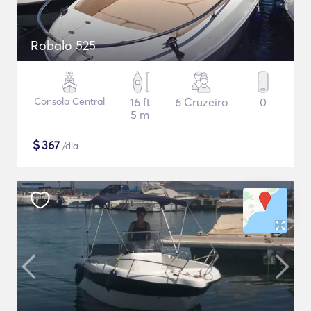
Robalo 525
Consola Central
16 ft
6 Cruzeiro
0
5 m
$
367
/dia