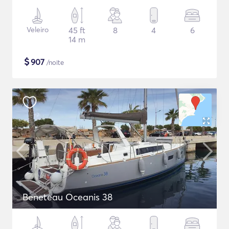
Veleiro
45 ft
8
4
6
14 m
$
907
/noite
Beneteau Oceanis 38