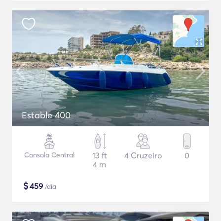
Estable 400
Consola Central
13 ft
4 Cruzeiro
0
4 m
$
459
/dia