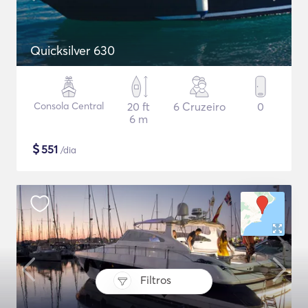
Quicksilver 630
Consola Central
20 ft
6 Cruzeiro
0
6 m
$
551
/dia
Filtros