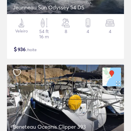
Jeanneau Sun Odyssey 54 DS
Veleiro
54 ft
8
4
4
16 m
$
936
/noite
Beneteau Oceanis Clipper 393