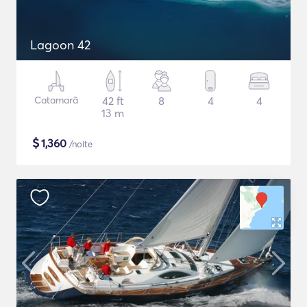
Lagoon 42
Catamarã
42 ft
8
4
4
13 m
$
1,360
/noite