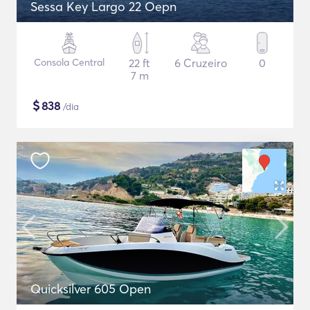
Sessa Key Largo 22 Oepn
Consola Central
22 ft
6 Cruzeiro
0
7 m
$
838
/dia
Quicksilver 605 Open