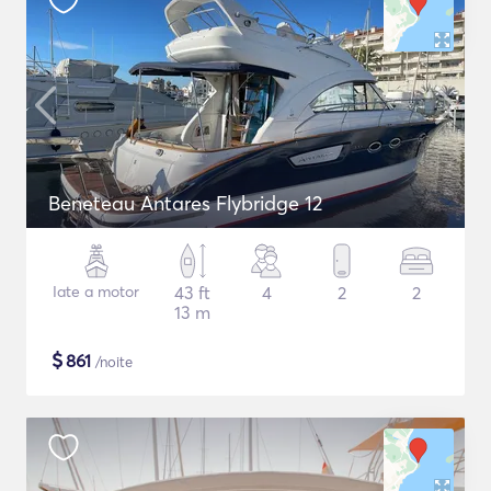
Beneteau Antares Flybridge 12
Iate a motor
43 ft
4
2
2
13 m
$
861
/noite