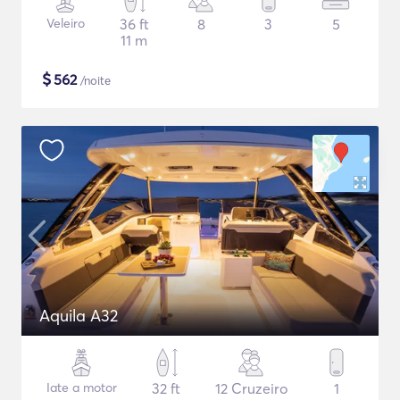
Veleiro
36 ft
8
3
5
11 m
$
562
/noite
Aquila A32
Iate a motor
32 ft
12 Cruzeiro
1