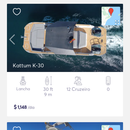
Kattum K-30
Lancha
30 ft
12 Cruzeiro
0
9 m
$
1,148
/dia