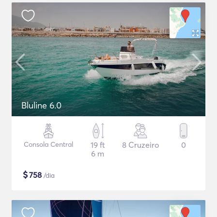
Bluline 6.0
Consola Central
19 ft
8 Cruzeiro
0
6 m
$
758
/dia