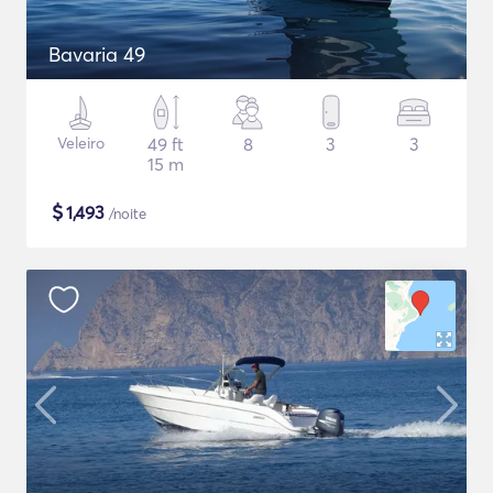
Bavaria 49
Veleiro
49 ft
8
3
3
15 m
$
1,493
/noite