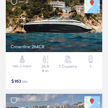
Crownline 264CR
Iate a motor
26 ft
7 Cruzeiro
1
8 m
$
953
/dia