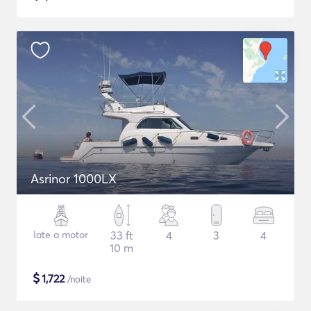
Asrinor 1000LX
Iate a motor
33 ft
4
3
4
10 m
$
1,722
/noite