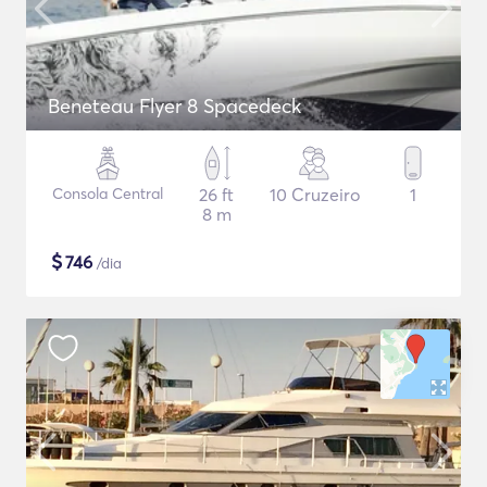
Beneteau Flyer 8 Spacedeck
Consola Central
26 ft
10 Cruzeiro
1
8 m
$
746
/dia