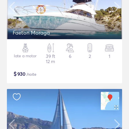
Faeton Moraga
Iate a motor
39 ft
6
2
1
12 m
$
930
/noite