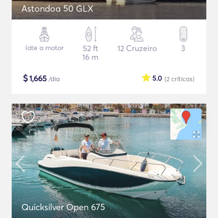
Astondoa 50 GLX
Iate a motor
52 ft
12 Cruzeiro
3
16 m
$
1,665
5.0
/dia
(2
críticas
)
Quicksilver Open 675