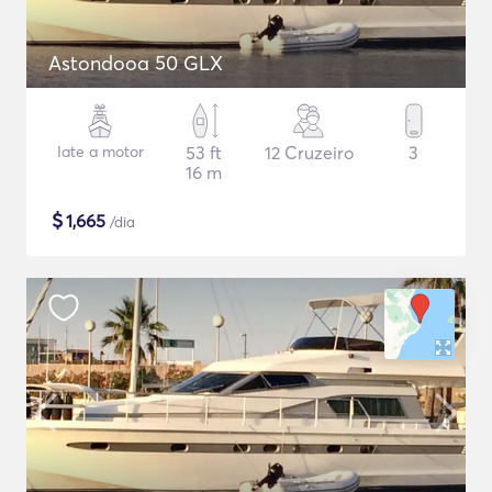
Astondooa 50 GLX
Iate a motor
53 ft
12 Cruzeiro
3
16 m
$
1,665
/dia