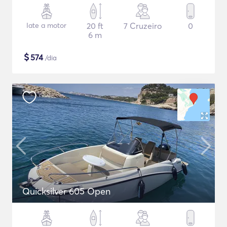
Iate a motor
20 ft
7 Cruzeiro
0
6 m
$
574
/dia
Quicksilver 605 Open