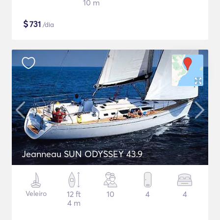
10 m
$
731
/dia
Jeanneau SUN ODYSSEY 43.9
Veleiro
12 ft
10
4
4
4 m