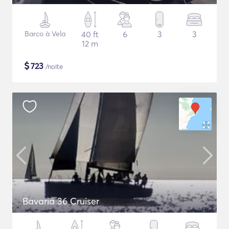
Barco à Vela
40 ft
6
3
3
12 m
$
723
/noite
Bavaria 36 Cruiser