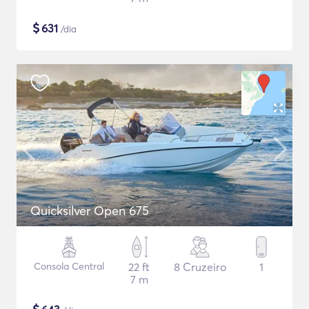
$
631
/dia
Quicksilver Open 675
Consola Central
22 ft
8 Cruzeiro
1
7 m