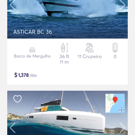
ASTICAR BC 36
Barco de Mergulho
36 ft
11 Cruzeiro
0
11 m
$
1,378
/dia