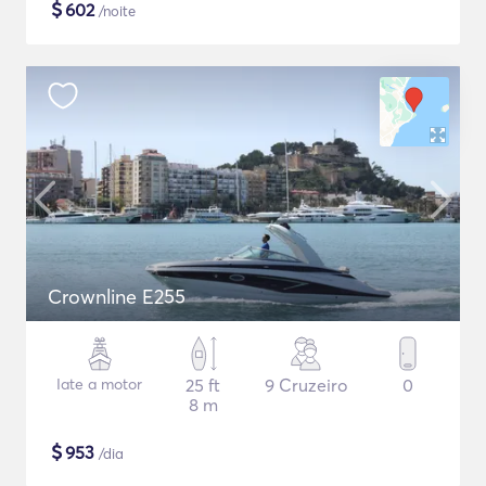
$
602
/noite
Crownline E255
Iate a motor
25 ft
9 Cruzeiro
0
8 m
$
953
/dia