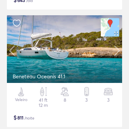
$
643
/dia
Beneteau Oceanis 41.1
Veleiro
41 ft
8
3
3
12 m
$
811
/noite