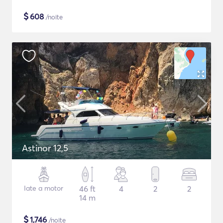
$
608
/noite
Astinor 12,5
Iate a motor
46 ft
4
2
2
14 m
$
1,746
/noite