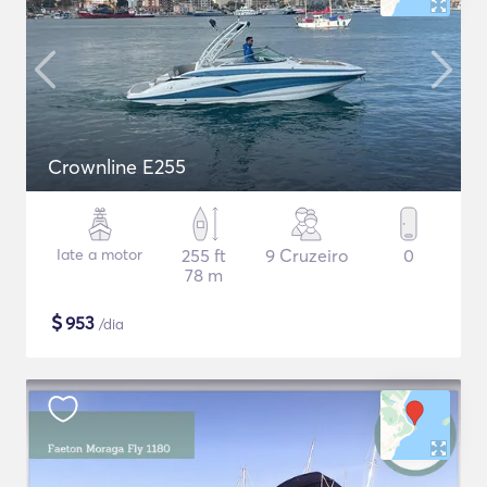
Crownline E255
Iate a motor
255 ft
9 Cruzeiro
0
78 m
$
953
/dia