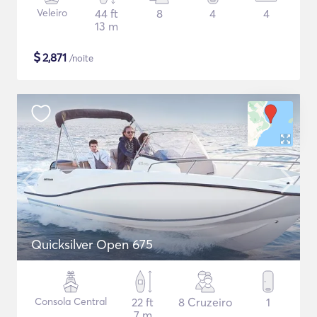
Veleiro
44 ft
8
4
4
13 m
$
2,871
/noite
Quicksilver Open 675
Consola Central
22 ft
8 Cruzeiro
1
7 m