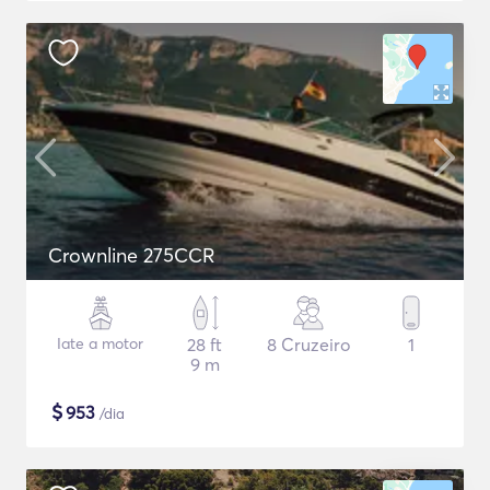
Crownline 275CCR
Iate a motor
28 ft
8 Cruzeiro
1
9 m
$
953
/dia