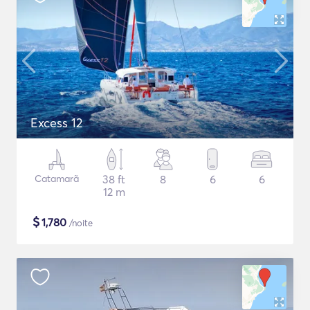
Excess 12
Catamarã
38 ft
8
6
6
12 m
$
1,780
/noite