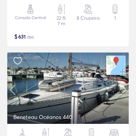
Consola Central
22 ft
8 Cruzeiro
1
7 m
$
631
/dia
Beneteau Océanos 440