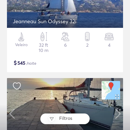
Jeanneau Sun Odyssey 32i
Veleiro
32 ft
6
2
4
10 m
$
545
/noite
Filtros