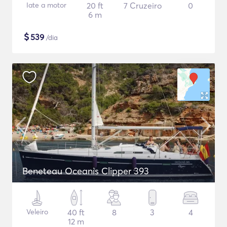
Iate a motor
20 ft
7 Cruzeiro
0
6 m
$
539
/dia
Beneteau Oceanis Clipper 393
Veleiro
40 ft
8
3
4
12 m