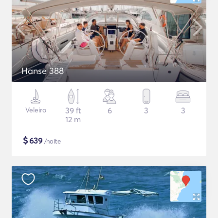
Hanse 388
Veleiro
39 ft
6
3
3
12 m
$
639
/noite