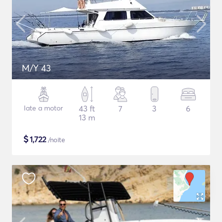
M/Y 43
Iate a motor
43 ft
7
3
6
13 m
$
1,722
/noite