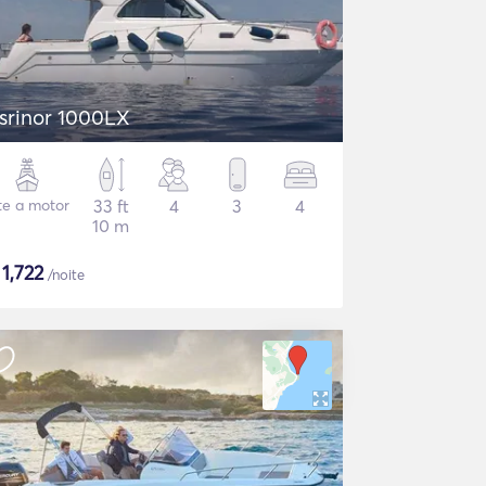
srinor 1000LX
te a motor
33 ft
4
3
4
10 m
$
1,722
/noite