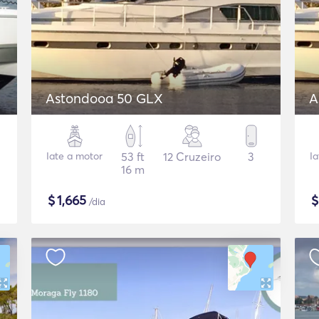
Astondooa 50 GLX
A
Iate a motor
53 ft
12 Cruzeiro
3
I
16 m
$
1,665
/dia