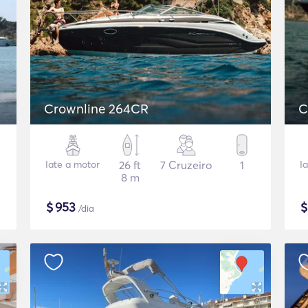
Crownline 264CR
C
Iate a motor
26 ft
7 Cruzeiro
1
I
8 m
$
953
/dia