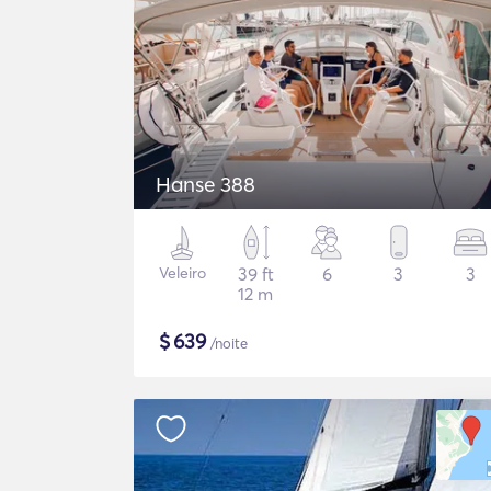
Hanse 388
Veleiro
39 ft
6
3
3
12 m
$
639
/noite