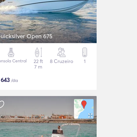
uicksilver Open 675
nsola Central
22 ft
8 Cruzeiro
1
7 m
$
643
/dia