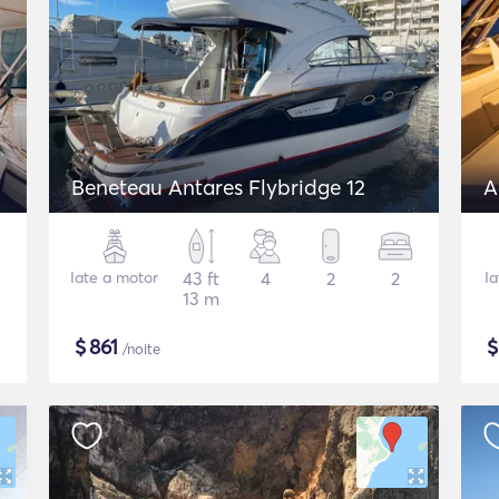
Beneteau Antares Flybridge 12
A
Iate a motor
43 ft
4
2
2
I
13 m
$
861
/noite