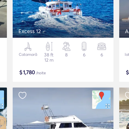
Excess 12
A
Catamarã
38 ft
8
6
6
Ia
12 m
$
1,780
/noite