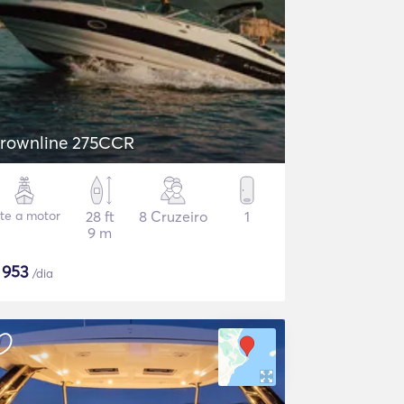
rownline 275CCR
ate a motor
28 ft
8 Cruzeiro
1
9 m
$
953
/dia