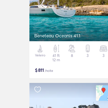
Beneteau Oceanis 41.1
Veleiro
41 ft
8
3
3
12 m
$
811
/noite