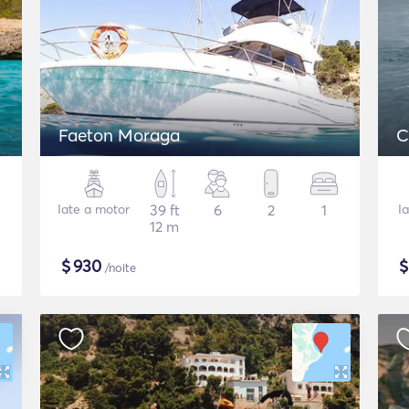
Faeton Moraga
C
Iate a motor
39 ft
6
2
1
I
12 m
$
930
/noite