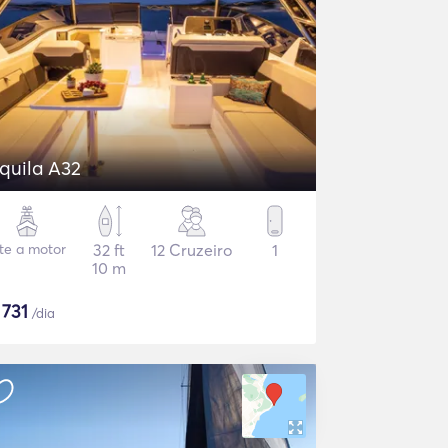
quila A32
ate a motor
32 ft
12 Cruzeiro
1
10 m
$
731
/dia