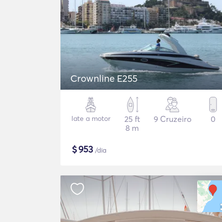
Crownline E255
Iate a motor
25 ft
9 Cruzeiro
0
8 m
$
953
/dia