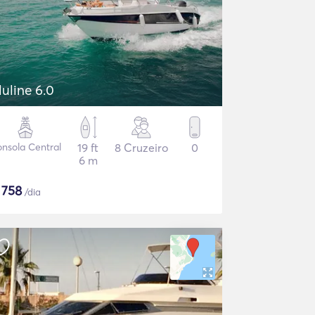
luline 6.0
nsola Central
19 ft
8 Cruzeiro
0
6 m
$
758
/dia