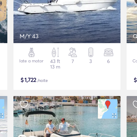
M/Y 43
Q
Iate a motor
43 ft
7
3
6
Co
13 m
$
1,722
/noite