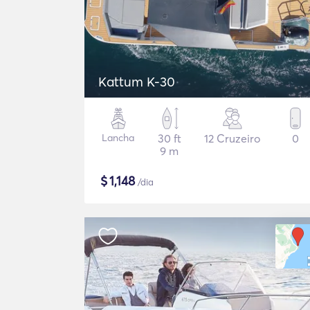
Kattum K-30
Lancha
30 ft
12 Cruzeiro
0
9 m
$
1,148
/dia