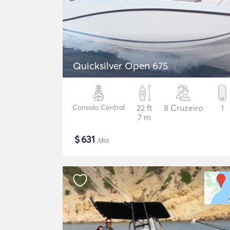
Quicksilver Open 675
Consola Central
22 ft
8 Cruzeiro
1
7 m
$
631
/dia