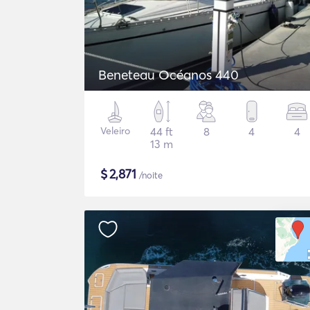
Beneteau Océanos 440
Veleiro
44 ft
8
4
4
13 m
$
2,871
/noite