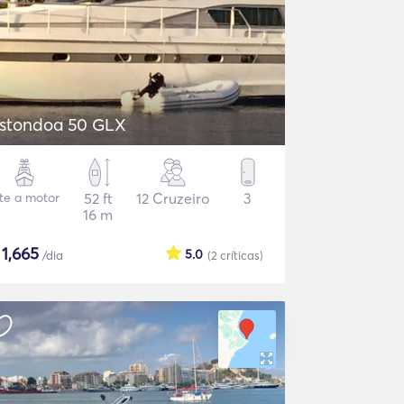
stondoa 50 GLX
ate a motor
52 ft
12 Cruzeiro
3
16 m
$
1,665
5.0
/dia
(2
críticas
)