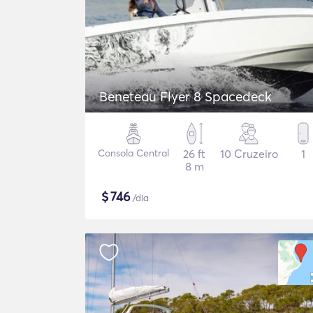
Beneteau Flyer 8 Spacedeck
Consola Central
26 ft
10 Cruzeiro
1
8 m
$
746
/dia