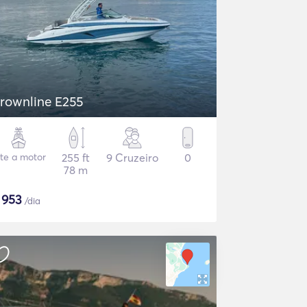
rownline E255
ate a motor
255 ft
9 Cruzeiro
0
78 m
$
953
/dia