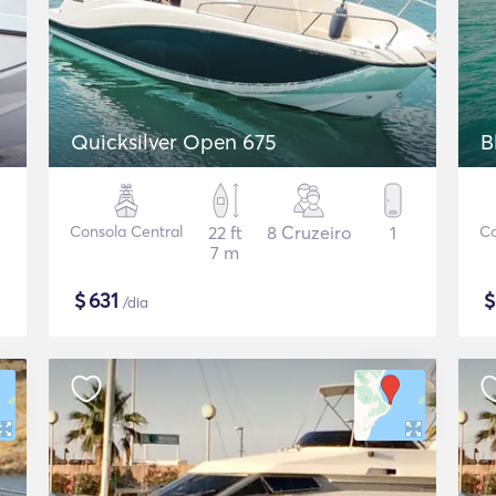
Quicksilver Open 675
B
Consola Central
22 ft
8 Cruzeiro
1
Co
7 m
$
631
/dia