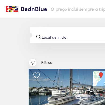
BednBlue
| O preço inclui sempre a tri
Filtros