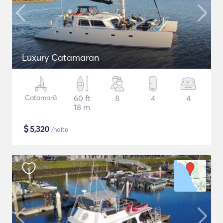
Luxury Catamaran
Catamarã
60 ft
8
4
4
18 m
$
5,320
/noite