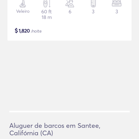
Veleiro
60 ft
6
3
3
18 m
$
1,820
/noite
Aluguer de barcos em Santee,
Califórnia (CA)