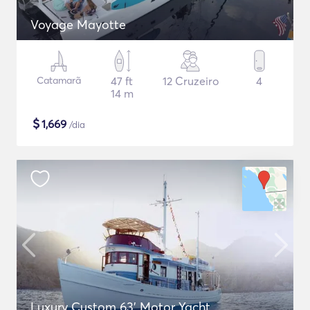
Voyage Mayotte
Catamarã
47 ft
12 Cruzeiro
4
14 m
$
1,669
/dia
Luxury Custom 63' Motor Yacht