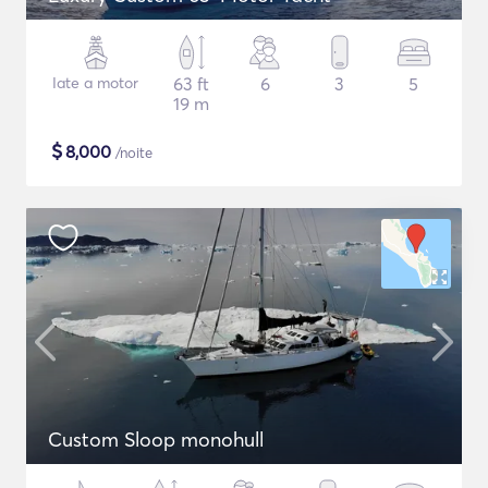
Iate a motor
63 ft
6
3
5
19 m
$
8,000
/noite
Custom Sloop monohull