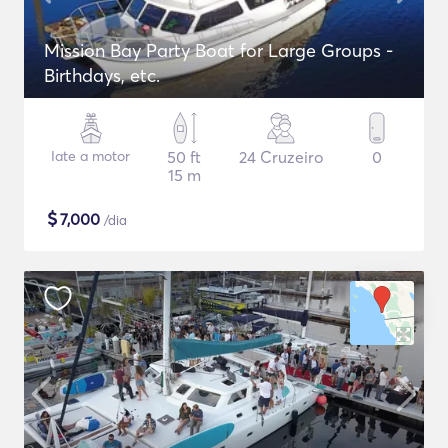
Mission Bay Party Boat for Large Groups -
Birthdays, etc.
Iate a motor
50 ft
24 Cruzeiro
0
15 m
$
7,000
/dia