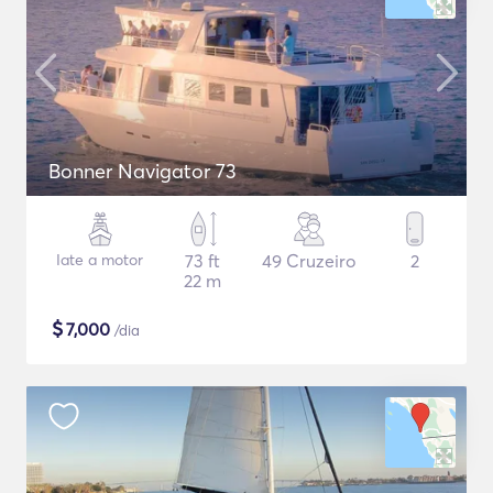
Bonner Navigator 73
Iate a motor
73 ft
49 Cruzeiro
2
22 m
$
7,000
/dia