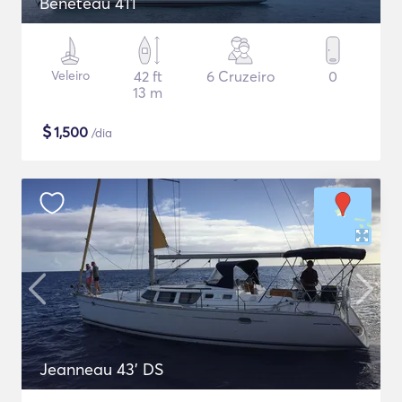
Beneteau 411
Veleiro
42 ft
6 Cruzeiro
0
13 m
$
1,500
/dia
Jeanneau 43' DS