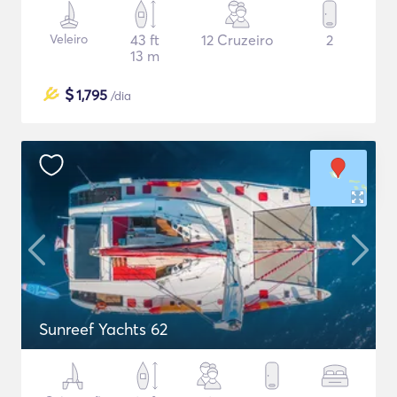
Veleiro
43 ft
12 Cruzeiro
2
13 m
$
1,795
/dia
Sunreef Yachts 62