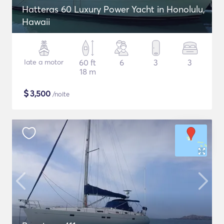
Hatteras 60 Luxury Power Yacht in Honolulu,
Hawaii
Iate a motor
60 ft
6
3
3
18 m
$
3,500
/noite