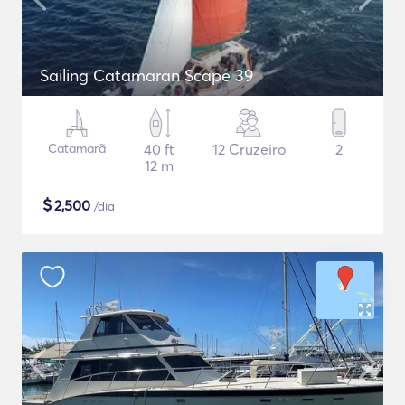
Sailing Catamaran Scape 39
Catamarã
40 ft
12 Cruzeiro
2
12 m
$
2,500
/dia