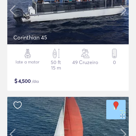
Corinthian 45
Iate a motor
50 ft
49 Cruzeiro
0
15 m
$
4,500
/dia