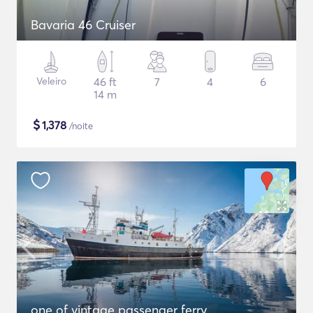
Bavaria 46 Cruiser
Veleiro
46 ft
7
4
6
14 m
$
1,378
/noite
one of vintage passenger ferry