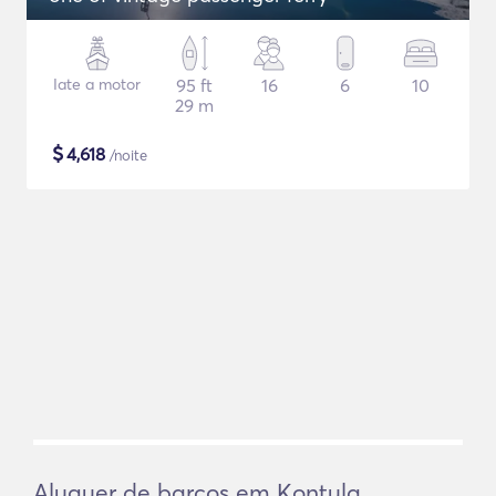
Iate a motor
95 ft
16
6
10
29 m
$
4,618
/noite
Aluguer de barcos em Kontula,