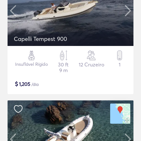
Capelli Tempest 900
Insuflável Rígido
30 ft
12 Cruzeiro
1
9 m
$
1,205
/dia