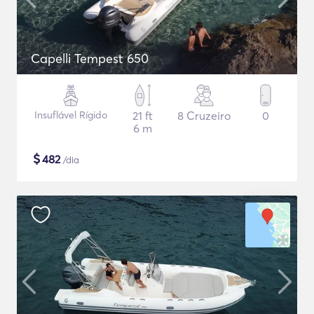
Capelli Tempest 650
Insuflável Rígido
21 ft
8 Cruzeiro
0
6 m
$
482
/dia