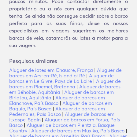
poucos minutos. Pode contactar diretamente o
proprietário ou a nós com qualquer dúvida que
tenha. Se ainda não consegue decidir sobre o barco
perfeito para as suas férias, deixe os nossos
especialistas em viagens sugerirem os melhores
barcos de vela, catamarãs ou iates a motor para a
sua viagem.
Pesquisas similares
Aluguer de iates em Chaucre, França
|
Aluguer de
barcos em Ars-en-Ré, Island of Ré
|
Aluguer de
barcos em Le Givre, Pays de La Loire
|
Aluguer de
barcos em Ploemel, Bretanha
|
Aluguer de barcos
em Béhobie, Aquitânia
|
Aluguer de barcos em
Biriatou, Aquitânia
|
Aluguer de barcos em
Elanchove, País Basco
|
Aluguer de barcos em
Baquio, País Basco
|
Aluguer de barcos em
Pedernales, País Basco
|
Aluguer de barcos em
Itxaspe, Spain
|
Aluguer de barcos em Forua, País
Basco
|
Aluguer de barcos em Plentzia, Basque
Country
|
Aluguer de barcos em Muxika, País Basco
|
Aluguer de barcos em Azpeitia, País Basco
|
Aluguer