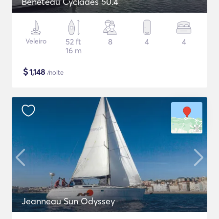
Beneteau Cyclades 50.4
Veleiro
52 ft
8
4
4
16 m
$
1,148
/noite
Jeanneau Sun Odyssey