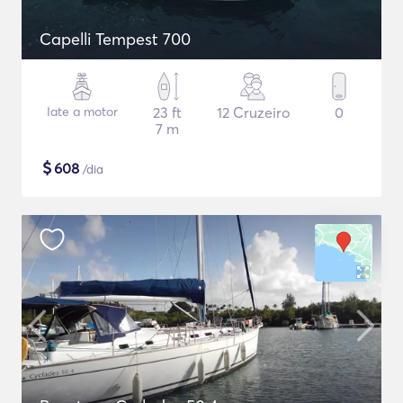
Capelli Tempest 700
Iate a motor
23 ft
12 Cruzeiro
0
7 m
$
608
/dia