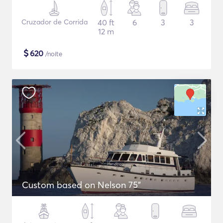
Cruzador de Corrida
40 ft
6
3
3
12 m
$
620
/noite
Custom based on Nelson 75"