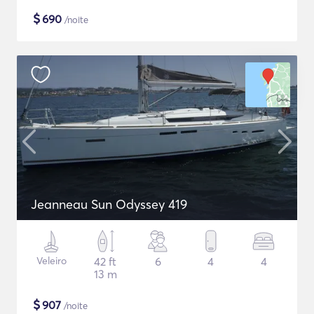
$
690
/noite
Jeanneau Sun Odyssey 419
Veleiro
42 ft
6
4
4
13 m
$
907
/noite