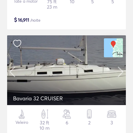
Iate a motor
75 ft
10
5
5
23 m
$
16,911
/noite
Bavaria 32 CRUISER
Veleiro
32 ft
6
2
3
10 m