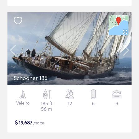
Schooner 185'
Veleiro
185 ft
12
6
9
56 m
$
19,687
/noite