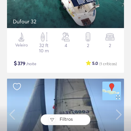
Dufour 32
Veleiro
32 ft
4
2
2
10 m
$
379
5.0
/noite
(1
críticas
)
Filtros