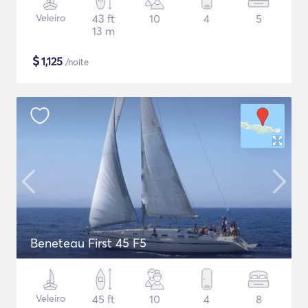
Veleiro
43 ft
10
4
5
13 m
$
1,125
/noite
Beneteau First 45 F5
Veleiro
45 ft
10
4
8