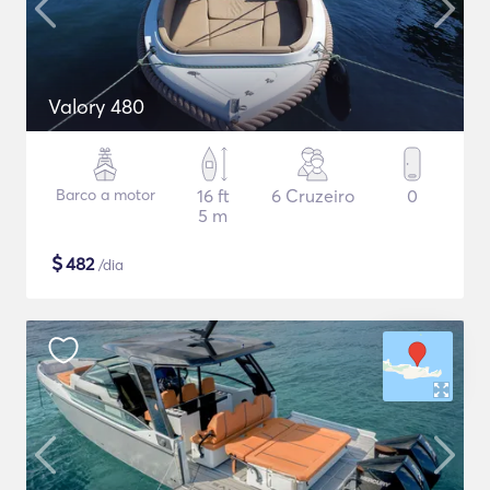
Valory 480
Barco a motor
16 ft
6 Cruzeiro
0
5 m
$
482
/dia