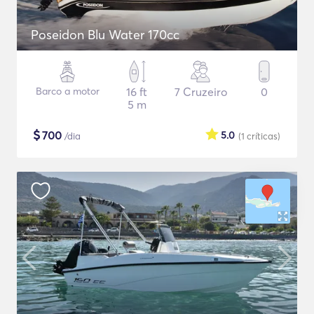
Poseidon Blu Water 170cc
Barco a motor
16 ft
7 Cruzeiro
0
5 m
$
700
5.0
/dia
(1
críticas
)