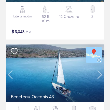
Iate a motor
52 ft
12 Cruzeiro
3
16 m
$
3,043
/dia
Beneteau Oceanis 43