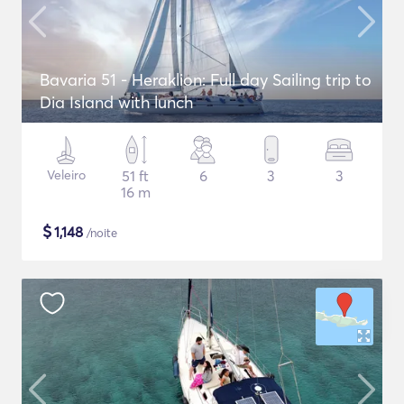
Bavaria 51 - Heraklion: Full day Sailing trip to
Dia Island with lunch
Veleiro
51 ft
6
3
3
16 m
$
1,148
/noite