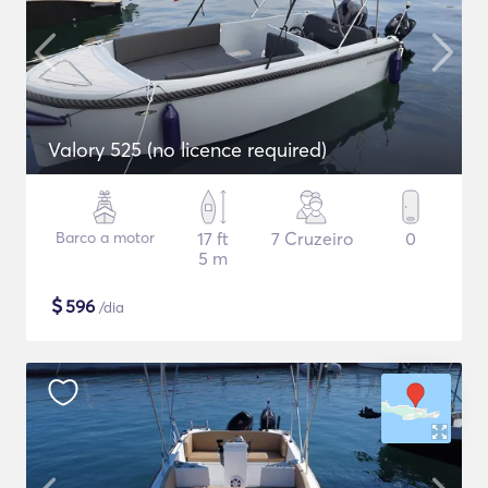
Valory 525 (no licence required)
Barco a motor
17 ft
7 Cruzeiro
0
5 m
$
596
/dia