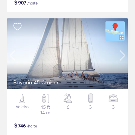
$
907
/noite
Bavaria 45 Cruiser
Veleiro
45 ft
6
3
3
14 m
$
746
/noite