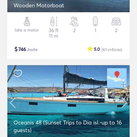
Wooden Motorboat
Iate a motor
36 ft
2
1
2
11 m
$
746
5.0
/noite
(61
críticas
)
Oceanis 48 (Sunset Trips to Dia isl.-up to 16
guests)