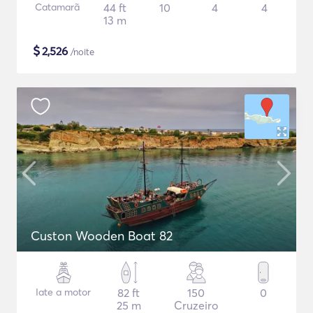
Catamarã
44 ft
10
4
4
13 m
$
2,526
/noite
Custon Wooden Boat 82
Iate a motor
82 ft
150
0
25 m
Cruzeiro