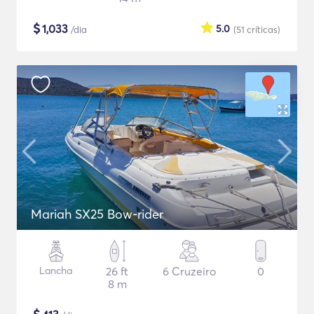
$
1,033
5.0
/dia
(51
críticas
)
Mariah SX25 Bow-rider
Lancha
26 ft
6 Cruzeiro
0
8 m