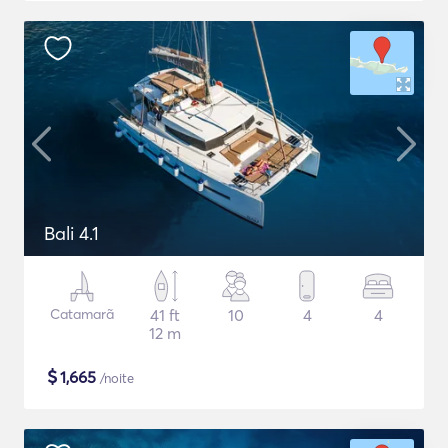
Bali 4.1
Catamarã
41 ft
10
4
4
12 m
$
1,665
/noite