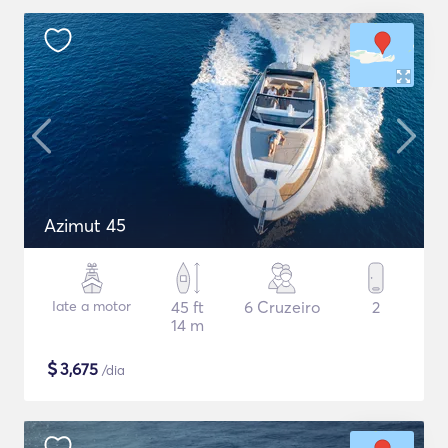
Azimut 45
Iate a motor
45 ft
6 Cruzeiro
2
14 m
$
3,675
/dia