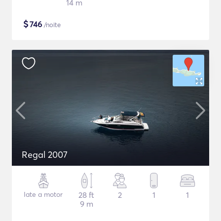
14 m
$
746
/noite
Regal 2007
Iate a motor
28 ft
2
1
1
9 m