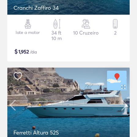
Cranchi Zaffiro 34
Iate a motor
34 ft
10 Cruzeiro
2
10 m
$
1,952
/dia
Ferretti Altura 52S