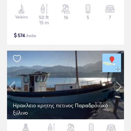
Veleiro
50 ft
16
5
7
15 m
$
574
/noite
Ηρακλειο κρητης πετινος Παραδοσιακό
ξύλινο