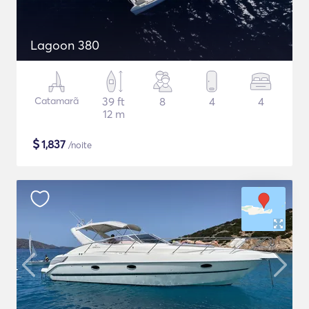
Lagoon 380
Catamarã
39 ft
8
4
4
12 m
$
1,837
/noite