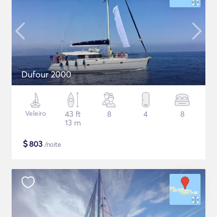
Dufour 2000
Veleiro
43 ft
8
4
8
13 m
$
803
/noite