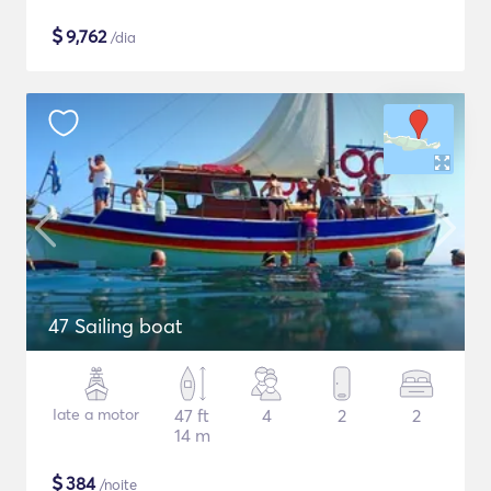
$
9,762
/dia
47 Sailing boat
Iate a motor
47 ft
4
2
2
14 m
$
384
/noite