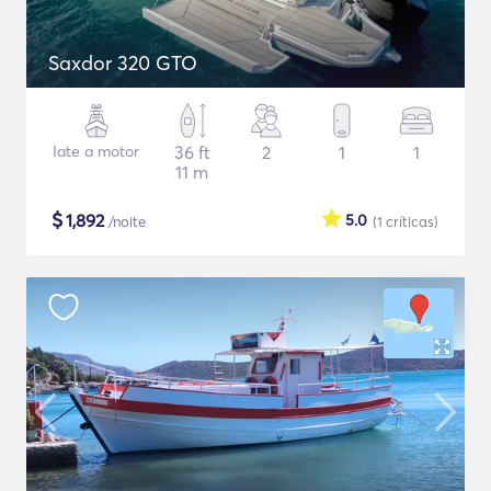
Saxdor 320 GTO
Iate a motor
36 ft
2
1
1
11 m
$
1,892
5.0
/noite
(1
críticas
)