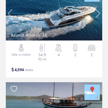
Azimut Atlantis 34
Iate a motor
34 ft
4
2
2
10 m
$
4,594
/noite