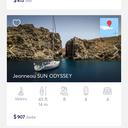
$
413
/dia
Jeanneau SUN ODYSSEY
Veleiro
45 ft
8
4
4
14 m
$
907
/noite