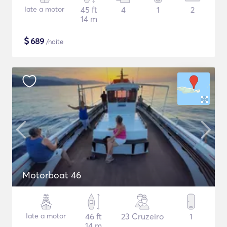
Iate a motor
45 ft
4
1
2
14 m
$
689
/noite
Motorboat 46
Iate a motor
46 ft
23 Cruzeiro
1
14 m