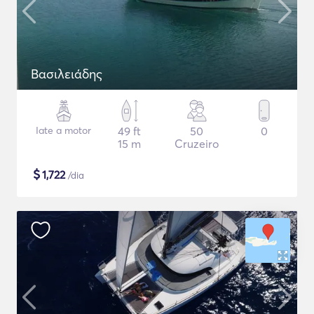
Βασιλειάδης
Iate a motor
49 ft
50
0
15 m
Cruzeiro
$
1,722
/dia