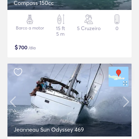
Compass 150cc
Barco a motor
15 ft
5 Cruzeiro
0
5 m
$
700
/dia
Jeanneau Sun Odyssey 469