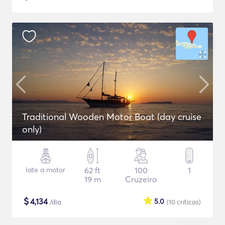
Traditional Wooden Motor Boat (day cruise
only)
Iate a motor
62 ft
100
1
19 m
Cruzeiro
$
4,134
5.0
/dia
(10
críticas
)