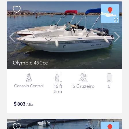
Olympic 490cc
Consola Central
16 ft
5 Cruzeiro
0
5 m
$
803
/dia