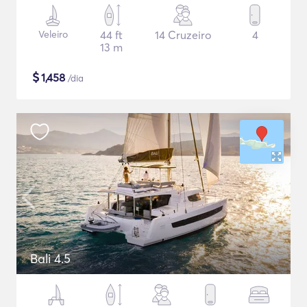
Veleiro
44 ft
14 Cruzeiro
4
13 m
$
1,458
/dia
Bali 4.5