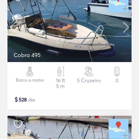
Cobra 495
Barco a motor
16 ft
5 Cruzeiro
0
5 m
$
528
/dia