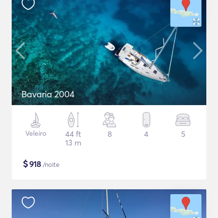
Bavaria 2004
Veleiro
44 ft
8
4
5
13 m
$
918
/noite