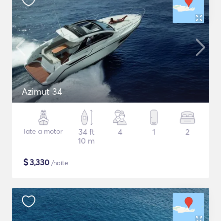
Azimut 34
Iate a motor
34 ft
4
1
2
10 m
$
3,330
/noite