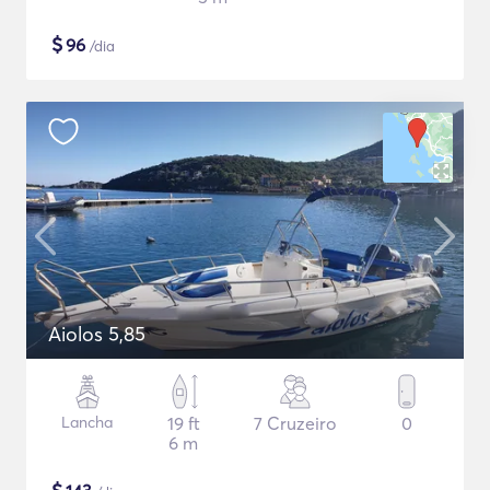
$
96
/dia
Aiolos 5,85
Lancha
19 ft
7 Cruzeiro
0
6 m