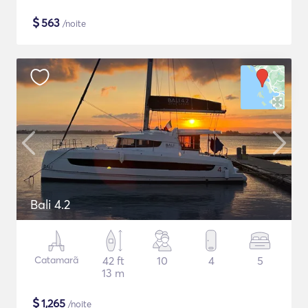
$
563
/noite
Bali 4.2
Catamarã
42 ft
10
4
5
13 m
$
1,265
/noite