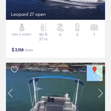
Leopard 27 open
Iate a motor
90 ft
6
3
1
27 m
$
3,158
/noite