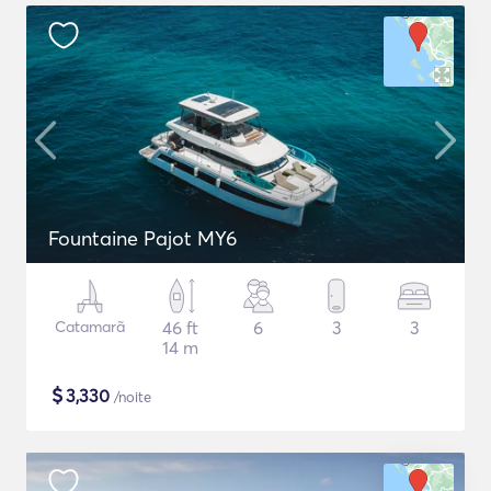
Fountaine Pajot MY6
Catamarã
46 ft
6
3
3
14 m
$
3,330
/noite