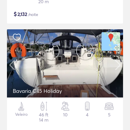
20 m
$
2,132
/noite
Bavaria C45 Holiday
Veleiro
46 ft
10
4
5
14 m