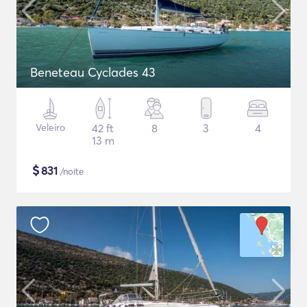
Beneteau Cyclades 43
Veleiro
42 ft
8
3
4
13 m
$
831
/noite