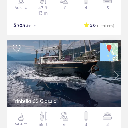
Veleiro
43 ft
10
4
5
13 m
$
705
5.0
/noite
(1
críticas
)
Trintella 65 Classic
Veleiro
65 ft
6
3
3