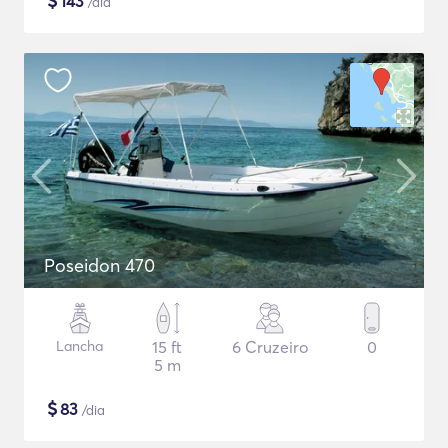
$
143
/dia
Poseidon 470
Lancha
15 ft
6 Cruzeiro
0
5 m
$
83
/dia