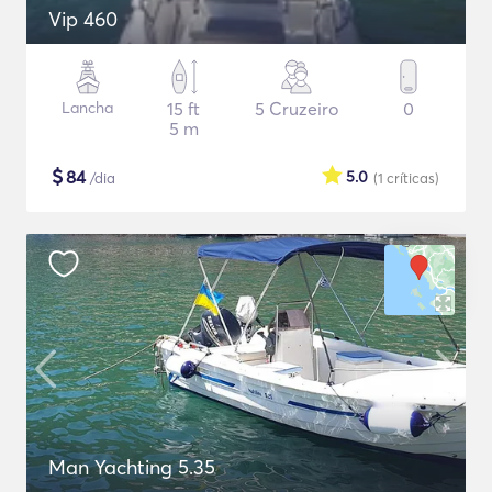
Vip 460
Lancha
15 ft
5 Cruzeiro
0
5 m
$
84
5.0
/dia
(1
críticas
)
Man Yachting 5.35