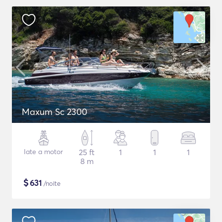
Maxum Sc 2300
Iate a motor
25 ft
1
1
1
8 m
$
631
/noite