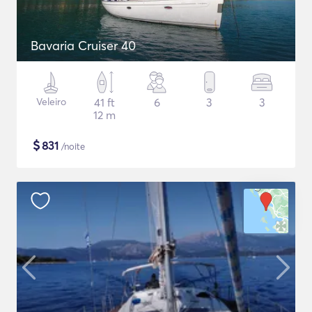
Bavaria Cruiser 40
Veleiro
41 ft
6
3
3
12 m
$
831
/noite