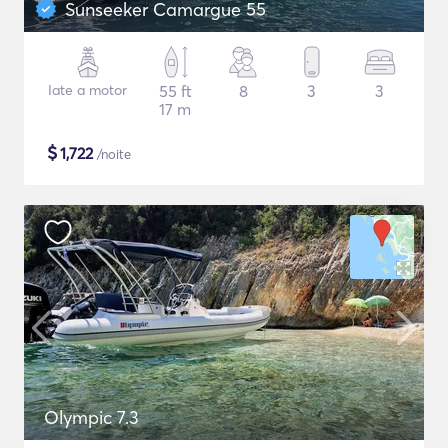
Sunseeker Camargue 55
Iate a motor
55 ft
8
3
3
17 m
$
1,722
/noite
Olympic 7.3