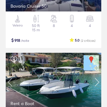
Bavaria Cruiser 50
Veleiro
50 ft
8
4
4
15 m
$
918
5.0
/noite
(2
críticas
)
Rent a Boat