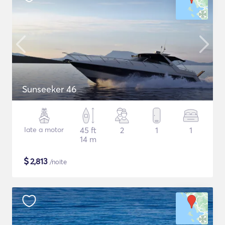
Sunseeker 46
Iate a motor
45 ft
2
1
1
14 m
$
2,813
/noite