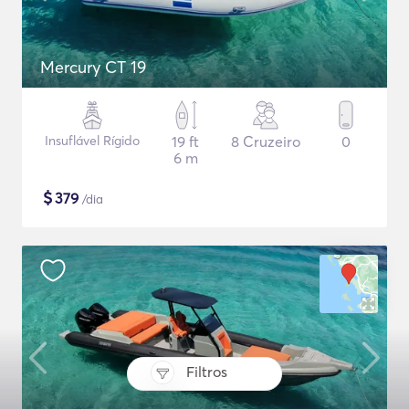
Mercury CT 19
Insuflável Rígido
19 ft
8 Cruzeiro
0
6 m
$
379
/dia
Filtros