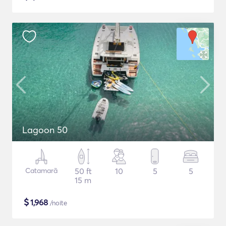
Lagoon 50
Catamarã
50 ft
10
5
5
15 m
$
1,968
/noite