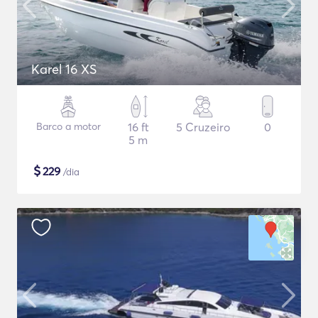
Karel 16 XS
Barco a motor
16 ft
5 Cruzeiro
0
5 m
$
229
/dia