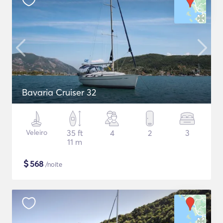
Bavaria Cruiser 32
Veleiro
35 ft
4
2
3
11 m
$
568
/noite