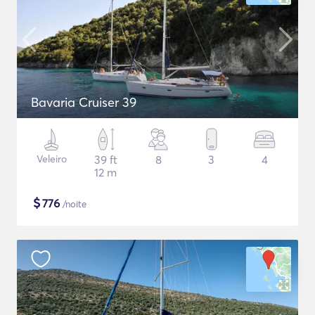
Bavaria Cruiser 39
Veleiro
39 ft
8
3
4
12 m
$
776
/noite