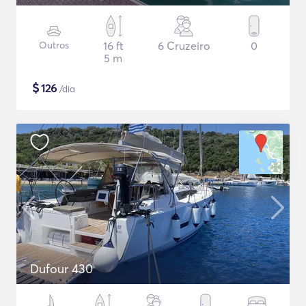
Outros
16 ft
6 Cruzeiro
0
5 m
$
126
/dia
Dufour 430