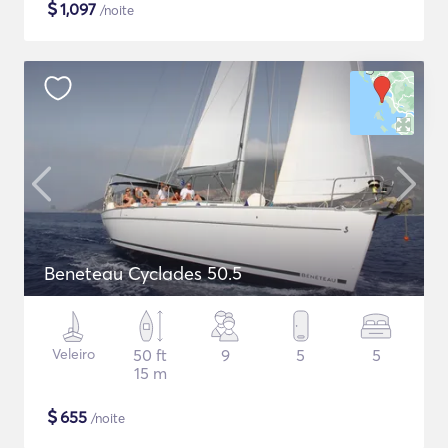
$
1,097
/noite
Beneteau Cyclades 50.5
Veleiro
50 ft
9
5
5
15 m
$
655
/noite