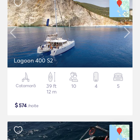
Lagoon 400 S2
Catamarã
39 ft
10
4
5
12 m
$
574
/noite