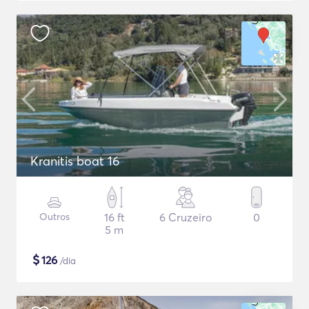
Kranitis boat 16
Outros
16 ft
6 Cruzeiro
0
5 m
$
126
/dia