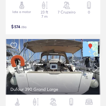
Iate a motor
23 ft
7 Cruzeiro
0
7 m
$
574
/dia
Dufour 390 Grand Large