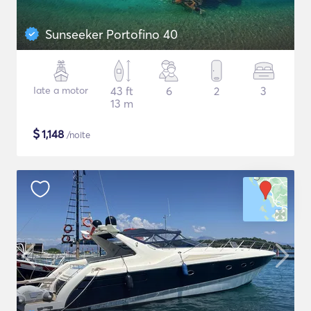
Sunseeker Portofino 40
Iate a motor
43 ft
6
2
3
13 m
$
1,148
/noite