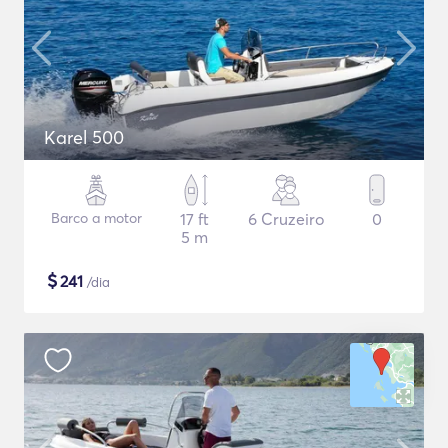
Karel 500
Barco a motor
17 ft
6 Cruzeiro
0
5 m
$
241
/dia