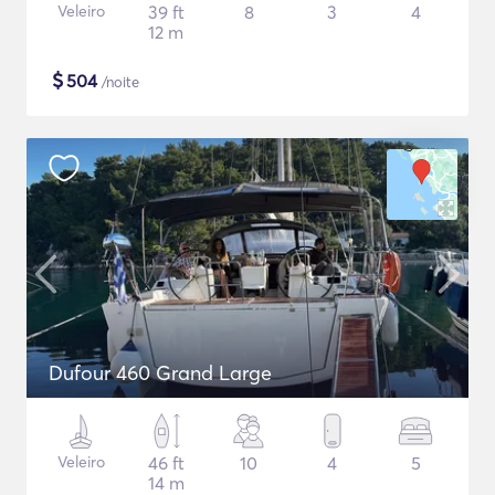
Veleiro
39 ft
8
3
4
12 m
$
504
/noite
Dufour 460 Grand Large
Veleiro
46 ft
10
4
5
14 m