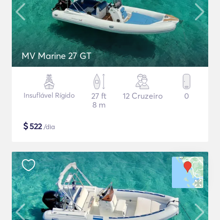
MV Marine 27 GT
Insuflável Rígido
27 ft
12 Cruzeiro
0
8 m
$
522
/dia