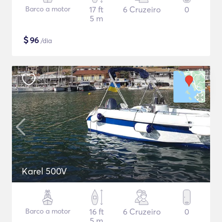
Barco a motor
17 ft
6 Cruzeiro
0
5 m
$
96
/dia
Karel 500V
Barco a motor
16 ft
6 Cruzeiro
0
5 m