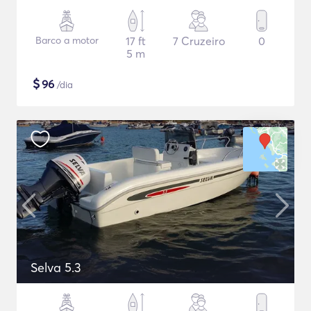
Barco a motor
17 ft
7 Cruzeiro
0
5 m
$
96
/dia
Selva 5.3