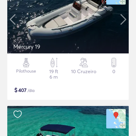
Mercury 19
Pilothouse
19 ft
10 Cruzeiro
0
6 m
$
407
/dia