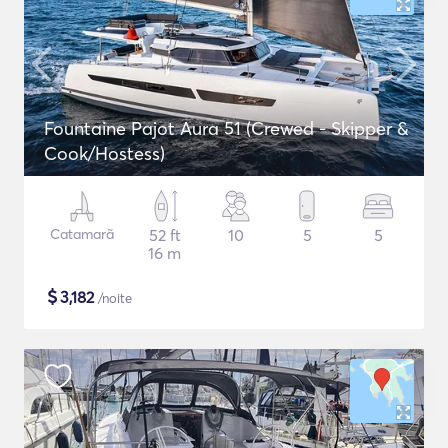
Fountaine Pajot Aura 51 (Crewed - Skipper &
Cook/Hostess)
Catamarã
52 ft
10
5
5
16 m
$
3,182
/noite