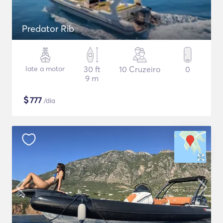
Predator Rib
Iate a motor
30 ft
10 Cruzeiro
0
9 m
$
777
/dia