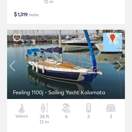
12 m
$
1,319
/noite
Feeling 1100j - Sailing Yacht Kalamata
Veleiro
38 ft
6
3
3
12 m