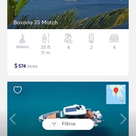
Bavaria 35 Match
Veleiro
35 ft
4
2
4
11 m
$
574
/noite
Filtros