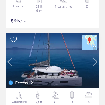
Lancha
21 ft
6 Cruzeiro
0
6 m
$
516
/dia
Excess 12
Catamarã
39 ft
6
3
4