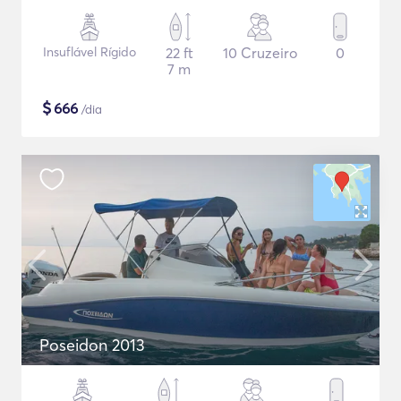
Insuflável Rígido
22 ft
10 Cruzeiro
0
7 m
$
666
/dia
Poseidon 2013