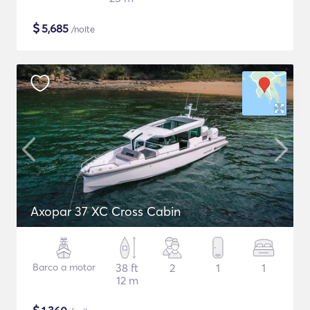
$
5,685
/noite
Axopar 37 XC Cross Cabin
Barco a motor
38 ft
2
1
1
12 m