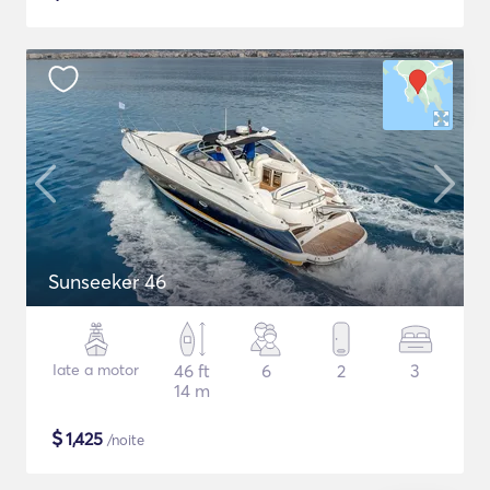
Sunseeker 46
Iate a motor
46 ft
6
2
3
14 m
$
1,425
/noite