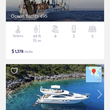
Ocean Yachts 495
Veleiro
49 ft
8
3
5
15 m
$
1,378
/noite