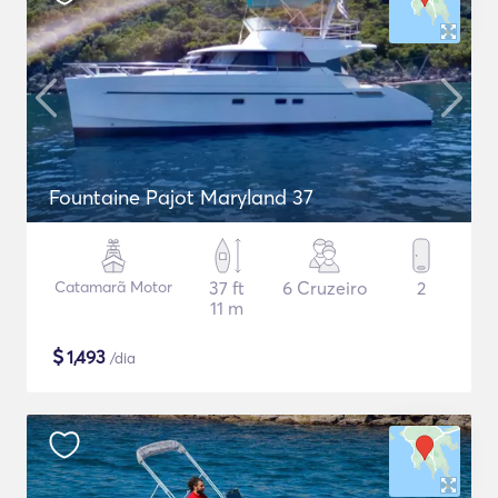
Fountaine Pajot Maryland 37
Catamarã Motor
37 ft
6 Cruzeiro
2
11 m
$
1,493
/dia