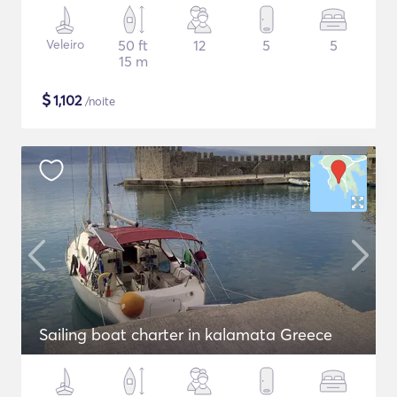
Veleiro
50 ft
12
5
5
15 m
$
1,102
/noite
Sailing boat charter in kalamata Greece