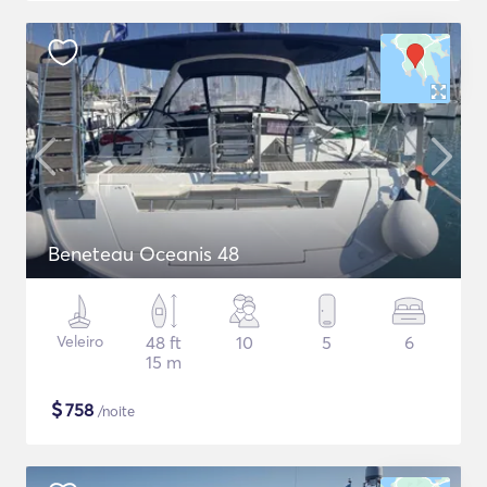
Beneteau Oceanis 48
Veleiro
48 ft
10
5
6
15 m
$
758
/noite