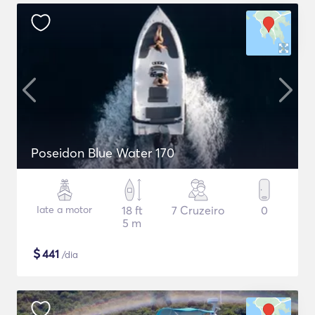
Poseidon Blue Water 170
Iate a motor
18 ft
7 Cruzeiro
0
5 m
$
441
/dia