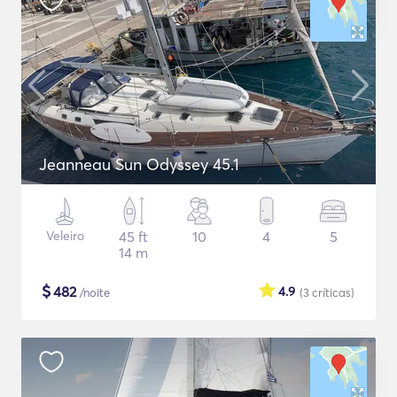
Jeanneau Sun Odyssey 45.1
Veleiro
45 ft
10
4
5
14 m
$
482
4.9
/noite
(3
críticas
)