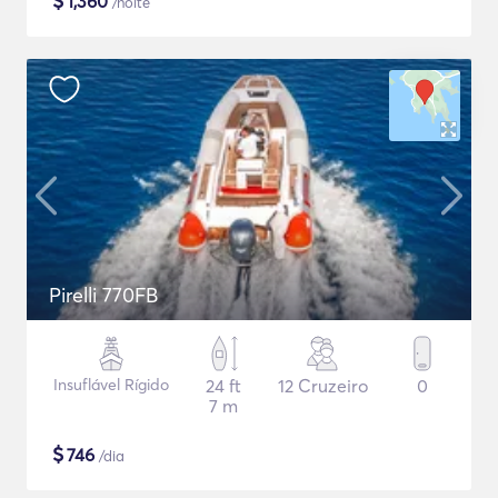
$
1,360
/noite
Pirelli 770FB
Insuflável Rígido
24 ft
12 Cruzeiro
0
7 m
$
746
/dia