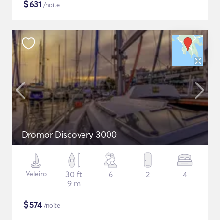
$
631
/noite
Dromor Discovery 3000
Veleiro
30 ft
6
2
4
9 m
$
574
/noite