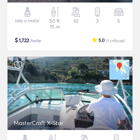
Iate a motor
50 ft
10
3
5
15 m
$
1,722
5.0
/noite
(1
críticas
)
MasterCraft X-Star