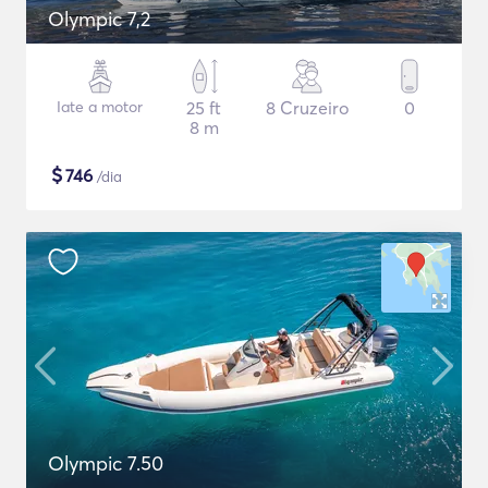
Olympic 7,2
Iate a motor
25 ft
8 Cruzeiro
0
8 m
$
746
/dia
Olympic 7.50