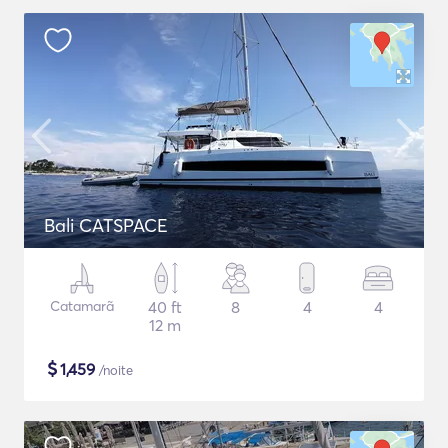
Bali CATSPACE
Catamarã
40 ft
8
4
4
12 m
$
1,459
/noite