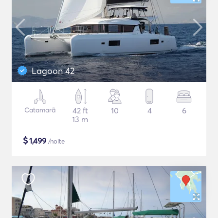
Lagoon 42
Catamarã
42 ft
10
4
6
13 m
$
1,499
/noite