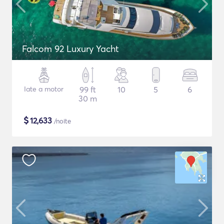
Falcom 92 Luxury Yacht
Iate a motor
99 ft
10
5
6
30 m
$
12,633
/noite