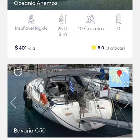
Oceanic Anemos
Insuflável Rígido
25 ft
10 Cruzeiro
0
8 m
$
401
5.0
/dia
(3
críticas
)
Bavaria C50