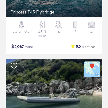
Princess P45 Flybridge
Iate a motor
45 ft
4
2
4
14 m
$
2,067
5.0
/noite
(1
críticas
)