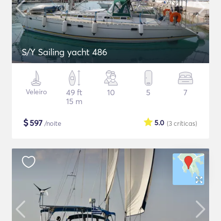
S/Y Sailing yacht 486
Veleiro
49 ft
10
5
7
15 m
$
597
5.0
/noite
(3
críticas
)