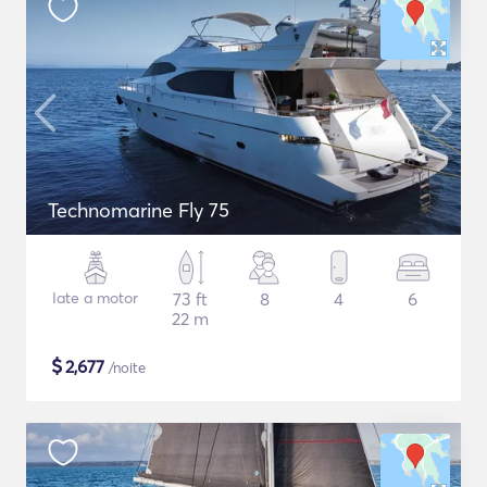
Technomarine Fly 75
Iate a motor
73 ft
8
4
6
22 m
$
2,677
/noite