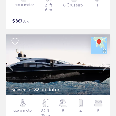
Iate a motor
21 ft
8 Cruzeiro
1
6 m
$
367
/dia
Sunseeker 82 predator
Iate a motor
82 ft
8
4
5
25 m