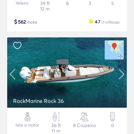
Veleiro
39 ft
8
3
5
12 m
$
562
4.7
/noite
(1
críticas
)
RockMarine Rock 36
Iate a motor
36 ft
8 Cruzeiro
0
11 m