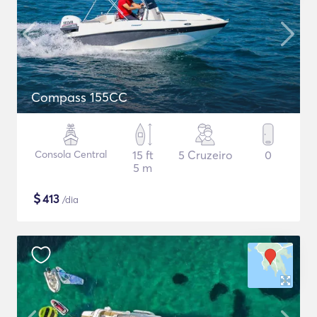
Compass 155CC
Consola Central
15 ft
5 Cruzeiro
0
5 m
$
413
/dia