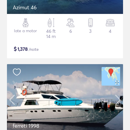
Azimut 46
Iate a motor
46 ft
6
3
4
14 m
$
1,378
/noite
ferreti 1998