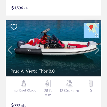
$
1,596
/dia
Prua Al Vento Thor 8.0
Insuflável Rígido
25 ft
12 Cruzeiro
0
8 m
$
777
/dia