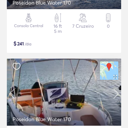
Poseidon Blue Water 170
Consola Central
16 ft
7 Cruzeiro
0
5 m
$
241
/dia
Poseidon Blue Water 170