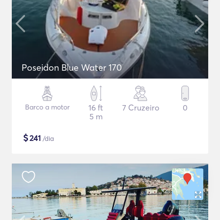
Poseidon Blue Water 170
Barco a motor
16 ft
7 Cruzeiro
0
5 m
$
241
/dia