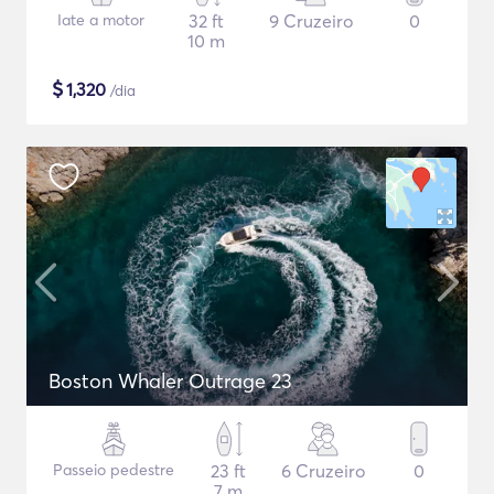
Iate a motor
32 ft
9 Cruzeiro
0
10 m
$
1,320
/dia
Boston Whaler Outrage 23
Passeio pedestre
23 ft
6 Cruzeiro
0
7 m