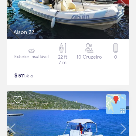
Alson 22
Exterior Insuflável
22 ft
10 Cruzeiro
0
7 m
$
511
/dia