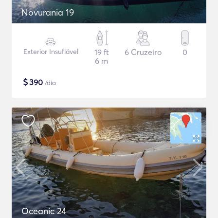
Novurania 19
Exterior Insuflável
19 ft
6 Cruzeiro
0
6 m
$
390
/dia
Oceanic 24