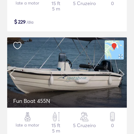
Iate a motor
15 ft
5 Cruzeiro
0
5 m
$
229
/dia
Fun Boat 455N
Iate a motor
15 ft
5 Cruzeiro
0
5 m