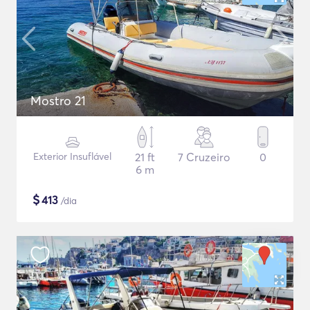
Mostro 21
Exterior Insuflável
21 ft
7 Cruzeiro
0
6 m
$
413
/dia