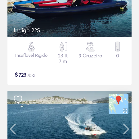
Indigo 22S
Insuflável Rígido
23 ft
9 Cruzeiro
0
7 m
$
723
/dia