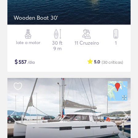
Wooden Boat 30'
Iate a motor
30 ft
11 Cruzeiro
1
9 m
$
557
5.0
/dia
(30
críticas
)