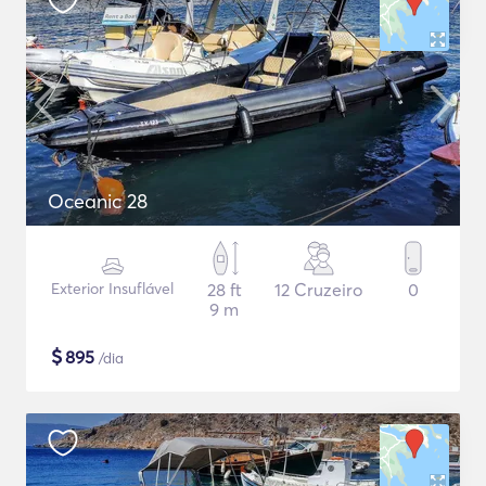
Oceanic 28
Exterior Insuflável
28 ft
12 Cruzeiro
0
9 m
$
895
/dia