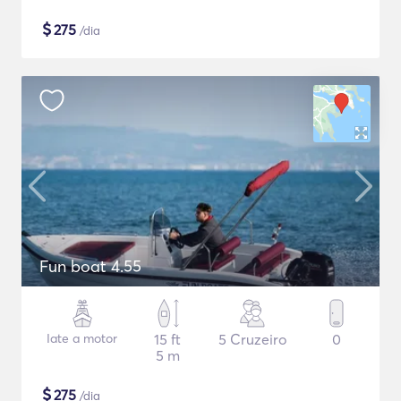
$
275
/dia
Fun boat 4.55
Iate a motor
15 ft
5 Cruzeiro
0
5 m
$
275
/dia