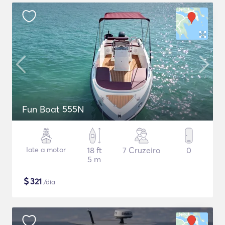
Fun Boat 555N
Iate a motor
18 ft
7 Cruzeiro
0
5 m
$
321
/dia