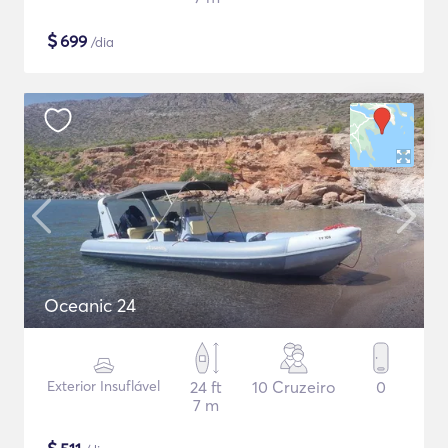
$
699
/dia
Oceanic 24
Exterior Insuflável
24 ft
10 Cruzeiro
0
7 m