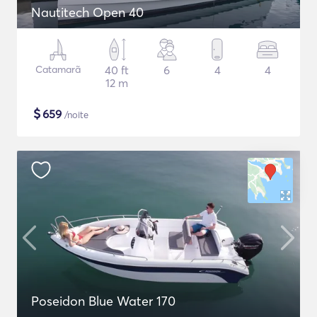
Nautitech Open 40
Catamarã
40 ft
6
4
4
12 m
$
659
/noite
Poseidon Blue Water 170