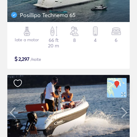
Posillipo Technema 65
Iate a motor
66 ft
8
4
6
20 m
$
2,297
/noite