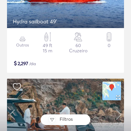
Hydra sailboat 49'
Outros
49 ft
60
0
15 m
Cruzeiro
$
2,297
/dia
Filtros