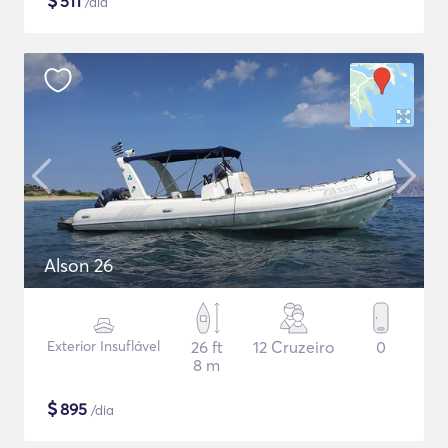
$
511
/dia
Alson 26
Exterior Insuflável
26 ft
12 Cruzeiro
0
8 m
$
895
/dia