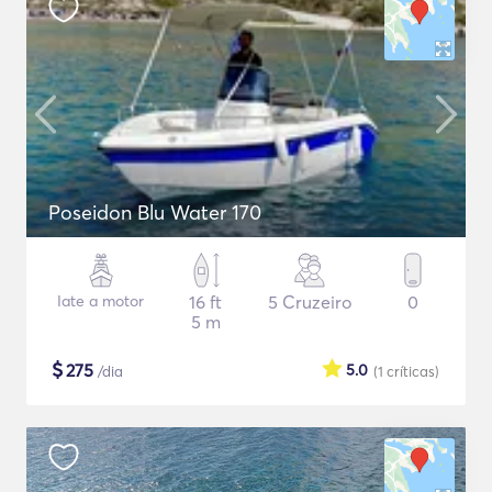
Poseidon Blu Water 170
Iate a motor
16 ft
5 Cruzeiro
0
5 m
$
275
5.0
/dia
(1
críticas
)