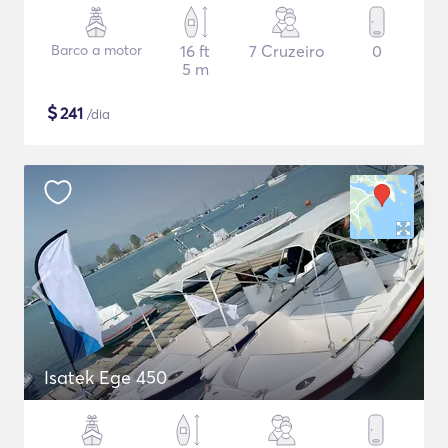
Barco a motor
16 ft
7 Cruzeiro
0
5 m
$
241
/dia
Isatek Ege 450