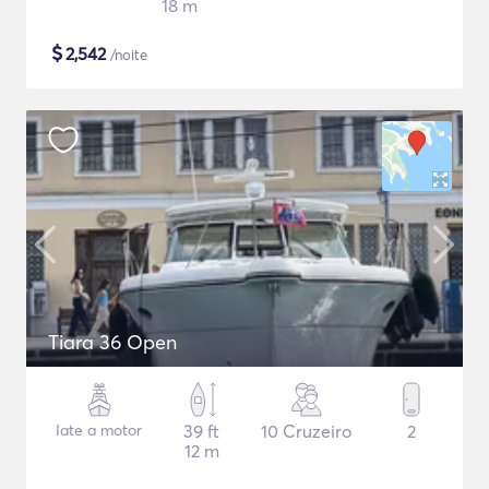
18 m
$
2,542
/noite
Tiara 36 Open
Iate a motor
39 ft
10 Cruzeiro
2
12 m