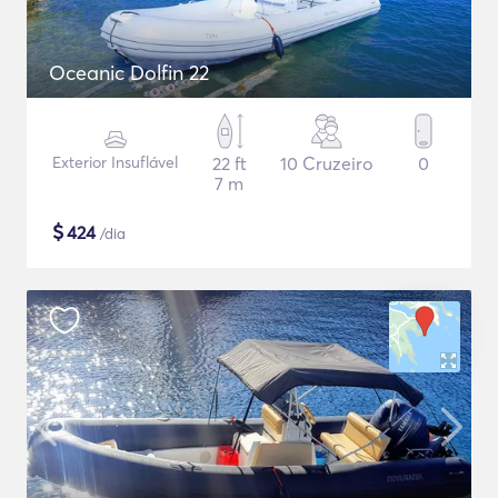
Oceanic Dolfin 22
Exterior Insuflável
22 ft
10 Cruzeiro
0
7 m
$
424
/dia