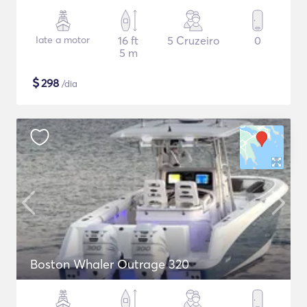
Iate a motor
16 ft
5 Cruzeiro
0
5 m
$
298
/dia
Boston Whaler Outrage 320