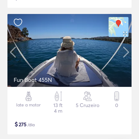
Fun Boat 455N
Iate a motor
13 ft
5 Cruzeiro
0
4 m
$
275
/dia