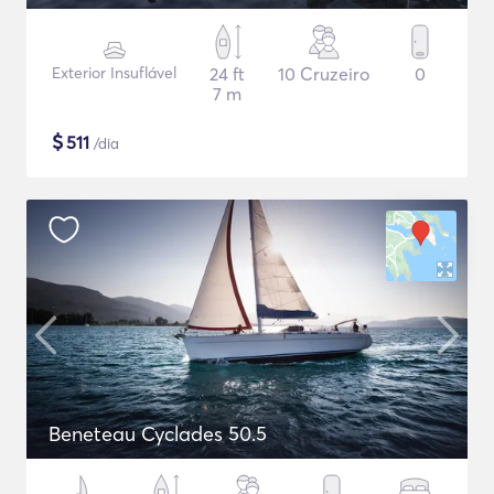
Exterior Insuflável
24 ft
10 Cruzeiro
0
7 m
$
511
/dia
Beneteau Cyclades 50.5