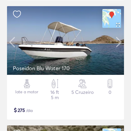
Poseidon Blu Water 170
Iate a motor
16 ft
5 Cruzeiro
0
5 m
$
275
/dia