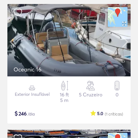
Oceanic 16
Exterior Insuflável
16 ft
5 Cruzeiro
0
5 m
$
246
5.0
/dia
(1
críticas
)