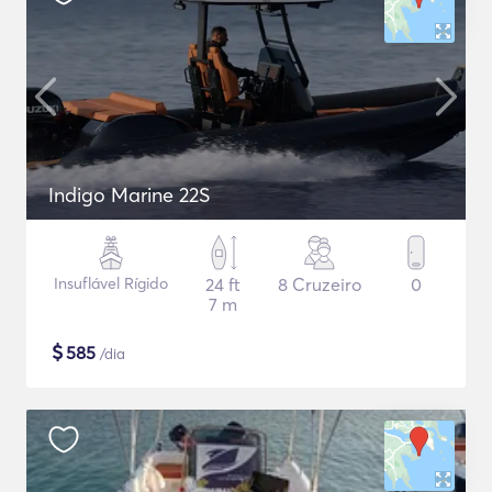
Indigo Marine 22S
Insuflável Rígido
24 ft
8 Cruzeiro
0
7 m
$
585
/dia