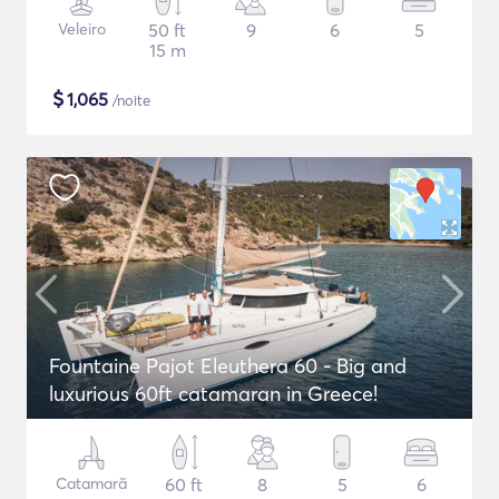
Veleiro
50 ft
9
6
5
15 m
$
1,065
/noite
Fountaine Pajot Eleuthera 60 - Big and
luxurious 60ft catamaran in Greece!
Catamarã
60 ft
8
5
6