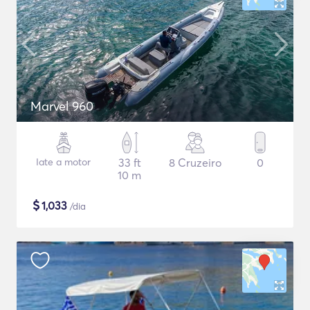
Marvel 960
Iate a motor
33 ft
8 Cruzeiro
0
10 m
$
1,033
/dia