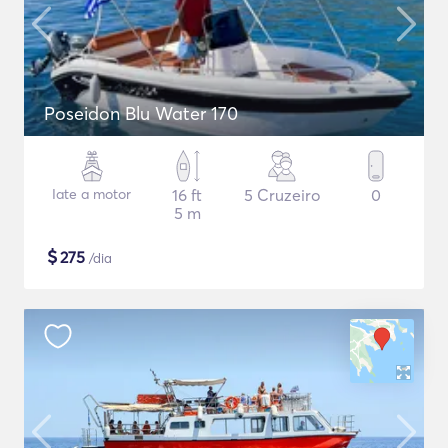
Poseidon Blu Water 170
Iate a motor
16 ft
5 Cruzeiro
0
5 m
$
275
/dia