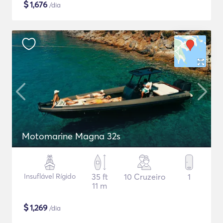
$
1,676
/dia
Motomarine Magna 32s
Insuflável Rígido
35 ft
10 Cruzeiro
1
11 m
$
1,269
/dia