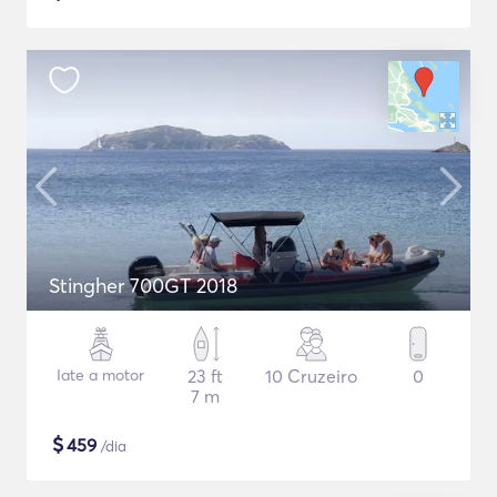
Stingher 700GT 2018
Iate a motor
23 ft
10 Cruzeiro
0
7 m
$
459
/dia