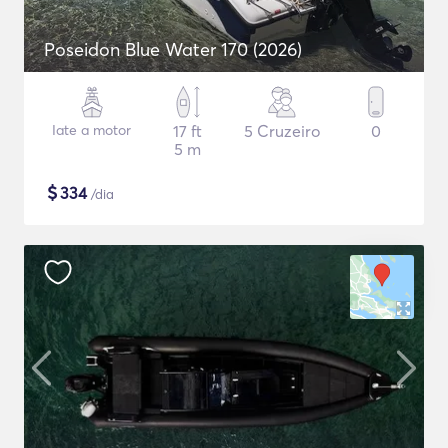
Poseidon Blue Water 170 (2026)
Iate a motor
17 ft
5 Cruzeiro
0
5 m
$
334
/dia