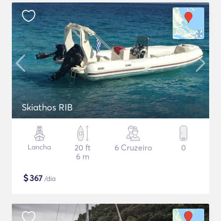
Skiathos RIB
Lancha
20 ft
6 Cruzeiro
0
6 m
$
367
/dia