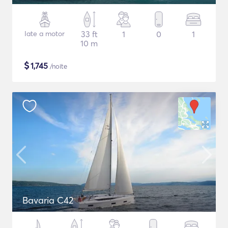
Iate a motor
33 ft
1
0
1
10 m
$
1,745
/noite
Bavaria C42