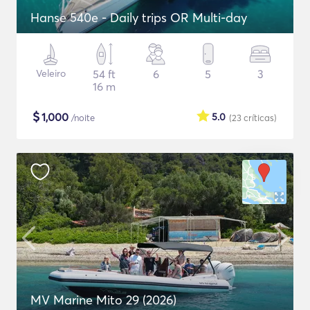
Hanse 540e - Daily trips OR Multi-day
Veleiro
54 ft
6
5
3
16 m
$
1,000
5.0
/noite
(23
críticas
)
MV Marine Mito 29 (2026)