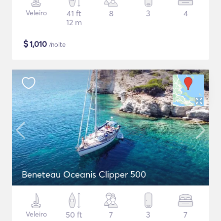
Veleiro
41 ft
8
3
4
12 m
$
1,010
/noite
Beneteau Oceanis Clipper 500
Veleiro
50 ft
7
3
7