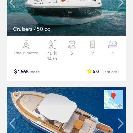
Cruisers 450 cc
Iate a motor
45 ft
2
2
4
14 m
$
1,665
5.0
/noite
(3
críticas
)