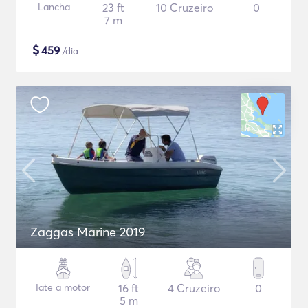
Lancha
23 ft
10 Cruzeiro
0
7 m
$
459
/dia
Zaggas Marine 2019
Iate a motor
16 ft
4 Cruzeiro
0
5 m