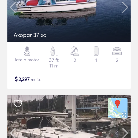
Axopar 37 xc
Iate a motor
37 ft
2
1
2
11 m
$
2,297
/noite