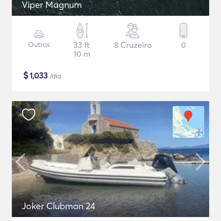
Viper Magnum
Outros
33 ft
8 Cruzeiro
0
10 m
$
1,033
/dia
Joker Clubman 24