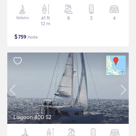
Veleiro
41 ft
8
3
4
12 m
$
759
/noite
Lagoon 400 S2