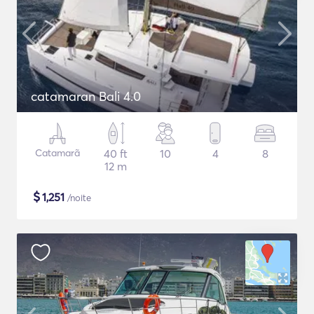
catamaran Bali 4.0
Catamarã
40 ft
10
4
8
12 m
$
1,251
/noite