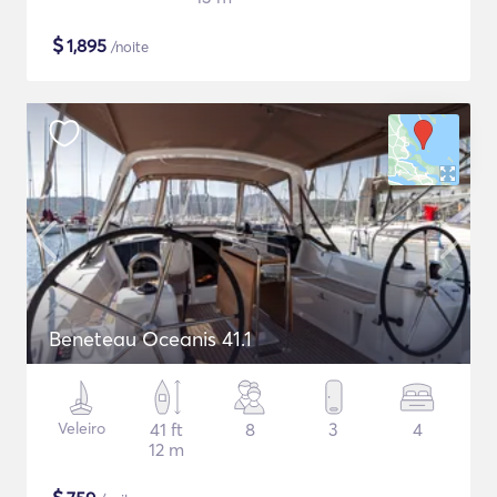
$
1,895
/noite
Beneteau Oceanis 41.1
Veleiro
41 ft
8
3
4
12 m