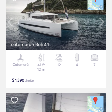
catamaran Bali 4.1
Catamarã
41 ft
12
4
7
12 m
$
1,390
/noite