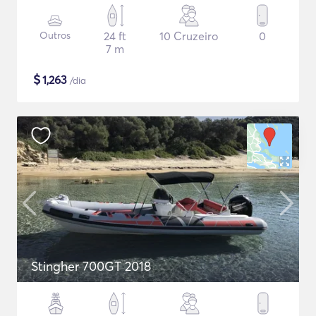
Outros
24 ft
10 Cruzeiro
0
7 m
$
1,263
/dia
Stingher 700GT 2018