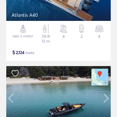
Atlantis A40
Iate a motor
39 ft
4
2
4
12 m
$
2,124
/noite