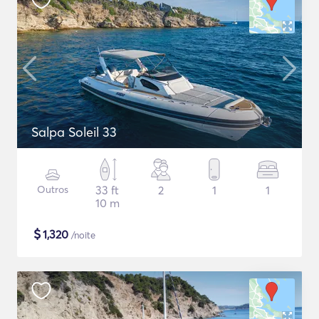
Salpa Soleil 33
Outros
33 ft
2
1
1
10 m
$
1,320
/noite