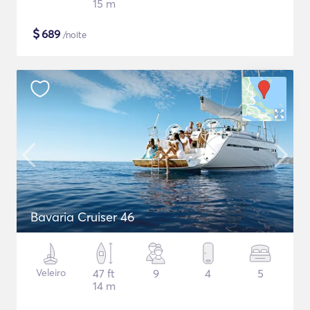
15 m
$
689
/noite
Bavaria Cruiser 46
Veleiro
47 ft
9
4
5
14 m