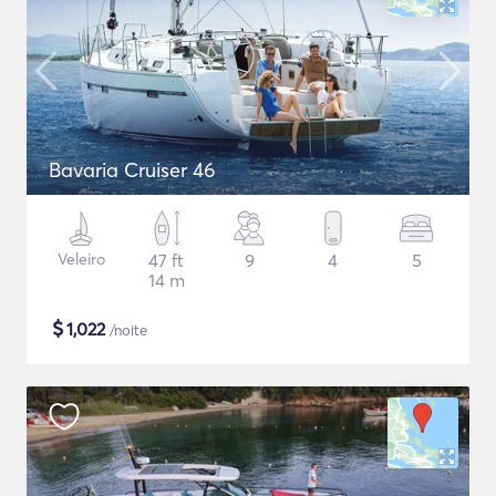
Bavaria Cruiser 46
Veleiro
47 ft
9
4
5
14 m
$
1,022
/noite