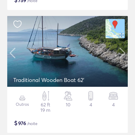
$
759
/noite
Traditional Wooden Boat 62'
Outros
62 ft
10
4
4
19 m
$
976
/noite