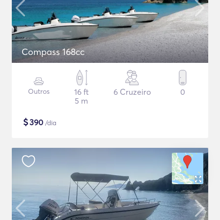
Compass 168cc
Outros
16 ft
6 Cruzeiro
0
5 m
$
390
/dia