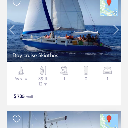
Day cruise Skiathos
Veleiro
39 ft
1
0
1
12 m
$
735
/noite