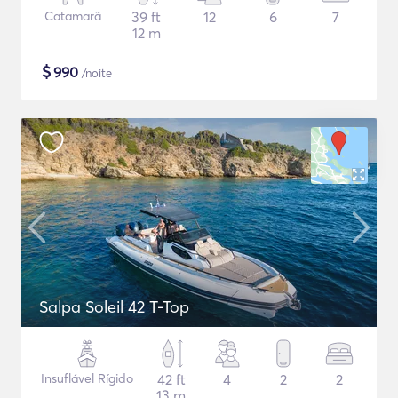
Catamarã
39 ft
12
6
7
12 m
$
990
/noite
Salpa Soleil 42 T-Top
Insuflável Rígido
42 ft
4
2
2
13 m