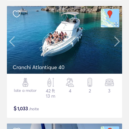
Cranchi Atlantique 40
Iate a motor
42 ft
4
2
3
13 m
$
1,033
/noite