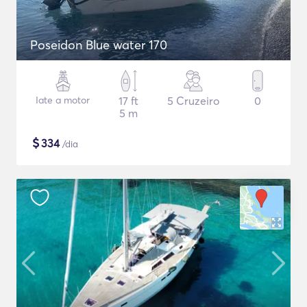
Poseidon Blue water 170
Iate a motor
17 ft
5 Cruzeiro
0
5 m
$
334
/dia