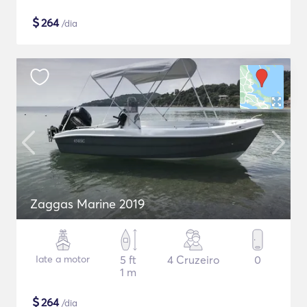
$
264
/dia
Zaggas Marine 2019
Iate a motor
5 ft
4 Cruzeiro
0
1 m
$
264
/dia