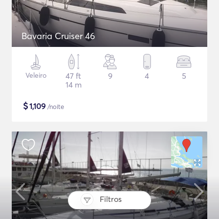
Bavaria Cruiser 46
Veleiro
47 ft
9
4
5
14 m
$
1,109
/noite
Filtros