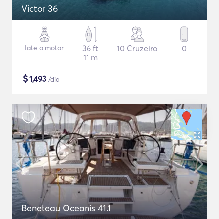
Victor 36
Iate a motor
36 ft
10 Cruzeiro
0
11 m
$
1,493
/dia
Beneteau Oceanis 41.1