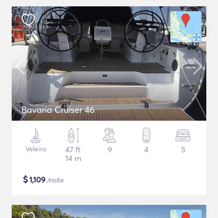
Bavaria Cruiser 46
Veleiro
47 ft
9
4
5
14 m
$
1,109
/noite