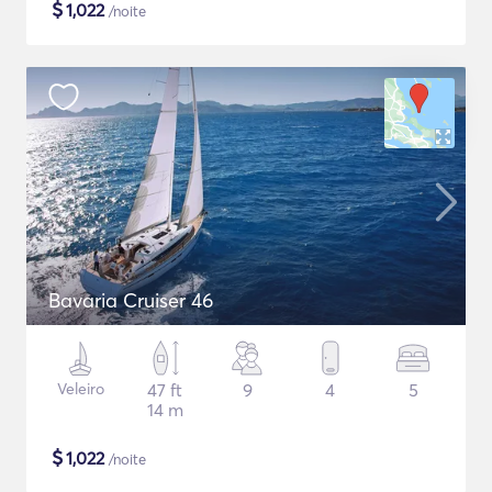
$
1,022
/noite
Bavaria Cruiser 46
Veleiro
47 ft
9
4
5
14 m
$
1,022
/noite