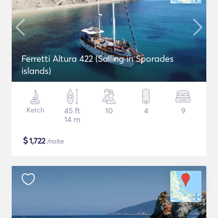
Ferretti Altura 422 (Sailing in Sporades
islands)
Ketch
45 ft
10
4
9
14 m
$
1,722
/noite