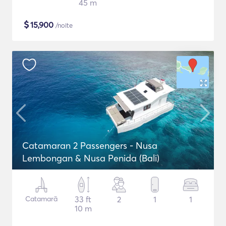
45 m
$
15,900
/noite
Catamaran 2 Passengers - Nusa
Lembongan & Nusa Penida (Bali)
Catamarã
33 ft
2
1
1
10 m