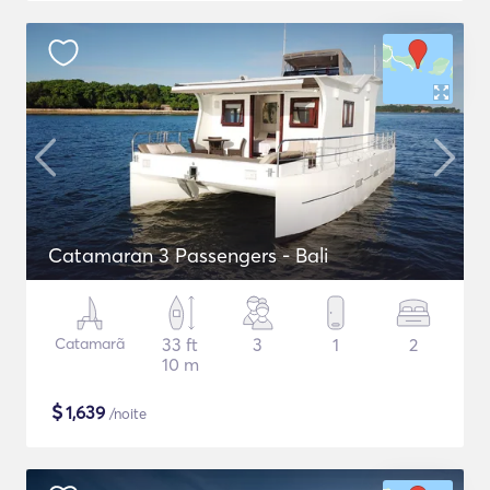
Catamaran 3 Passengers - Bali
Catamarã
33 ft
3
1
2
10 m
$
1,639
/noite