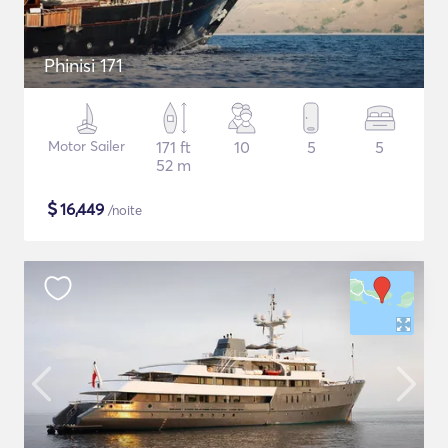
Phinisi 171
Motor Sailer
171 ft
10
5
5
52 m
$
16,449
/noite