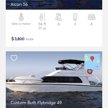
Aicon 56
Iate a motor
56 ft
6
3
4
17 m
$
3,800
/noite
Custom Built Flybridge 49