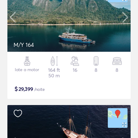
M/Y 164
Iate a motor
164 ft
16
8
8
50 m
$
29,399
/noite