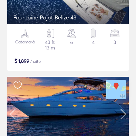
Fountaine Pajot Belize 43
Catamarã
43 ft
6
4
3
13 m
$
1,899
/noite