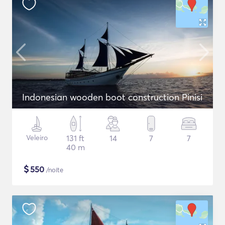
Indonesian wooden boot construction Pinisi
Veleiro
131 ft
14
7
7
40 m
$
550
/noite