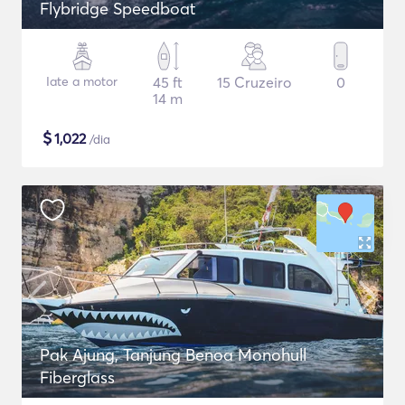
Flybridge Speedboat
Iate a motor
45 ft
15 Cruzeiro
0
14 m
$
1,022
/dia
Pak Ajung, Tanjung Benoa Monohull
Fiberglass