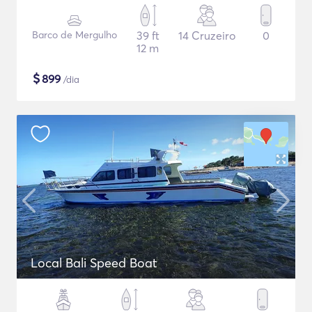
Barco de Mergulho
39 ft
14 Cruzeiro
0
12 m
$
899
/dia
Local Bali Speed Boat