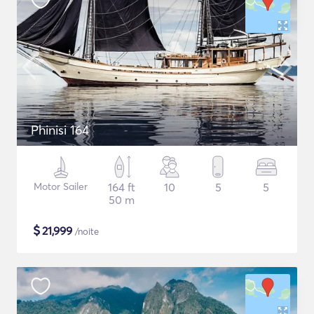
Phinisi 164
Motor Sailer
164 ft
10
5
5
50 m
$
21,999
/noite