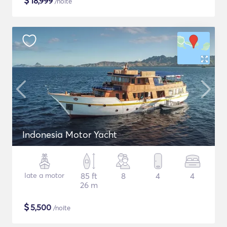
$
18,999
/noite
Indonesia Motor Yacht
Iate a motor
85 ft
8
4
4
26 m
$
5,500
/noite