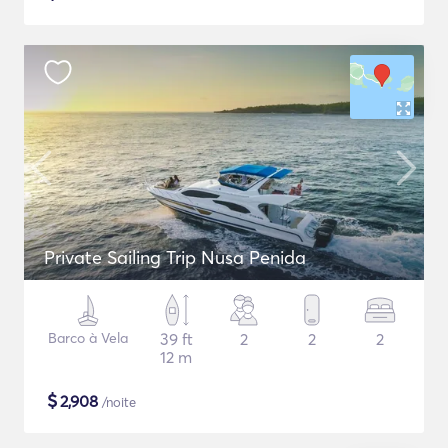
Private Sailing Trip Nusa Penida
Barco à Vela
39 ft
2
2
2
12 m
$
2,908
/noite