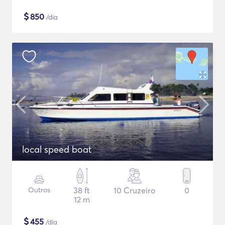
$
850
/dia
local speed boat
Outros
38 ft
10 Cruzeiro
0
12 m
$
455
/dia