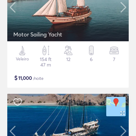
Motor Sailing Yacht
Veleiro
154 ft
12
6
7
47 m
$
11,000
/noite