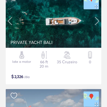
PRIVATE YACHT BALI
Iate a motor
66 ft
35 Cruzeiro
0
20 m
$
2,326
/dia