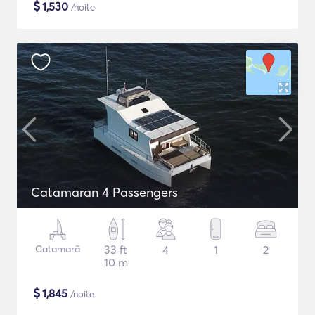
$
1,530
/noite
Catamaran 4 Passengers
Catamarã
33 ft
4
1
2
10 m
$
1,845
/noite