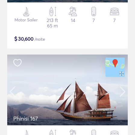
Motor Sailer
213 ft
14
7
7
65 m
$
30,600
/noite
Phinisi 167