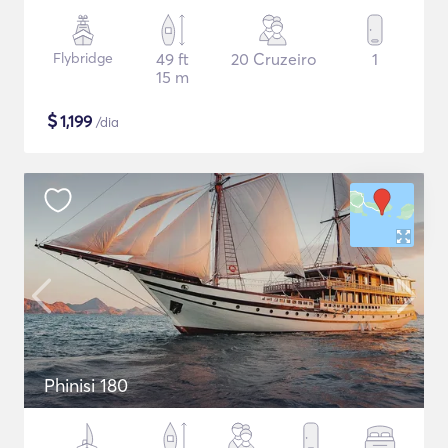
Flybridge
49 ft
20 Cruzeiro
1
15 m
$
1,199
/dia
Phinisi 180