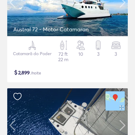
Austral 72 - Motor Catamaran
Catamarã do Poder
72 ft
10
3
3
22 m
$
2,899
/noite