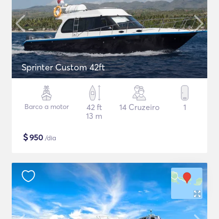
Sprinter Custom 42ft
Barco a motor
42 ft
14 Cruzeiro
1
13 m
$
950
/dia