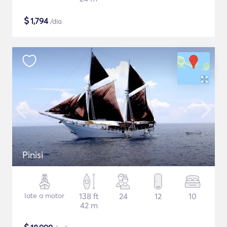
$
1,794
/dia
Pinisi
Iate a motor
138 ft
24
12
10
42 m