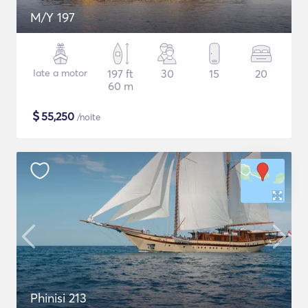
M/Y 197
Iate a motor
197 ft
30
15
20
60 m
$
55,250
/noite
Phinisi 213