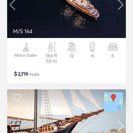
M/S 164
Motor Sailer
164 ft
12
6
6
50 m
$
2,719
/noite