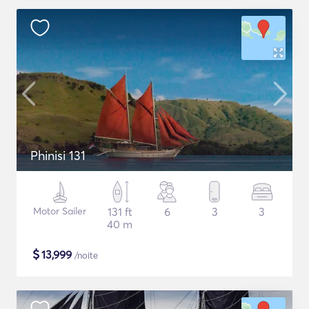
Phinisi 131
Motor Sailer
131 ft
6
3
3
40 m
$
13,999
/noite