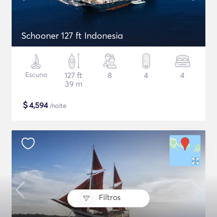
Schooner 127 ft Indonesia
Escuna
127 ft
8
4
4
39 m
$
4,594
/noite
Filtros