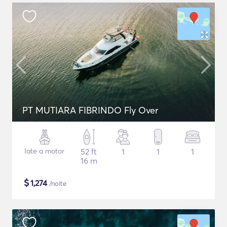
PT MUTIARA FIBRINDO Fly Over
Iate a motor
52 ft
1
1
1
16 m
$
1,274
/noite