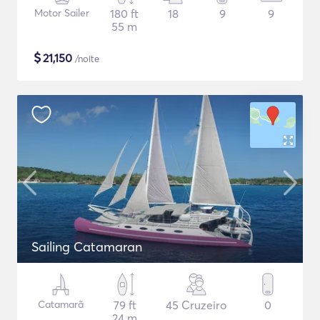
Motor Sailer
180 ft
18
9
9
55 m
$
21,150
/noite
Sailing Catamaran
Catamarã
79 ft
45 Cruzeiro
0
24 m