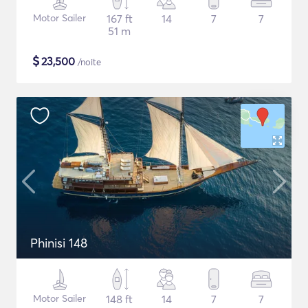
Motor Sailer
167 ft
14
7
7
51 m
$
23,500
/noite
Phinisi 148
Motor Sailer
148 ft
14
7
7