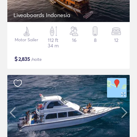
Liveaboards Indonesia
Motor Sailer
112 ft
16
8
12
34 m
$
2,835
/noite