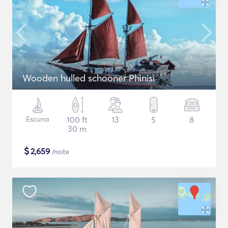
Wooden hulled schooner Phinisi
Escuna
100 ft
13
5
8
30 m
$
2,659
/noite