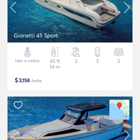
Gianetti 45 Sport
Iate a motor
45 ft
3
3
3
14 m
$
3,158
/noite