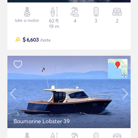
Iate a motor
62 ft
4
3
2
19 m
$
6,603
/noite
Baumarine Lobster 39