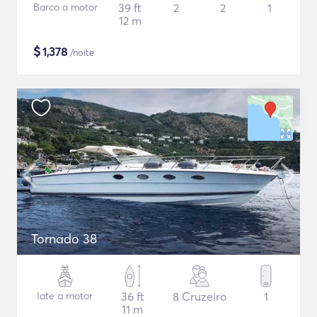
Barco a motor
39 ft
2
2
1
12 m
$
1,378
/noite
Tornado 38
Iate a motor
36 ft
8 Cruzeiro
1
11 m