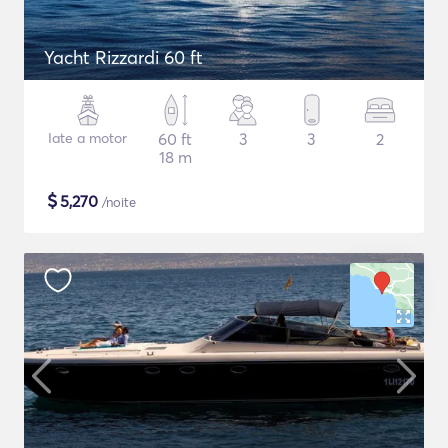
Yacht Rizzardi 60 ft
Iate a motor
60 ft
3
3
2
18 m
$
5,270
/noite