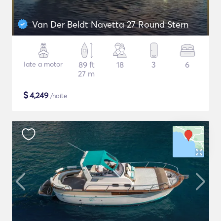
Van Der Beldt Navetta 27 Round Stern
Iate a motor
89 ft
18
3
6
27 m
$
4,249
/noite