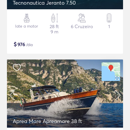
Tecnonautica Jeranto 7.50
Iate a motor
28 ft
6 Cruzeiro
1
9 m
$
976
/dia
Aprea Mare Apreamare 38 ft