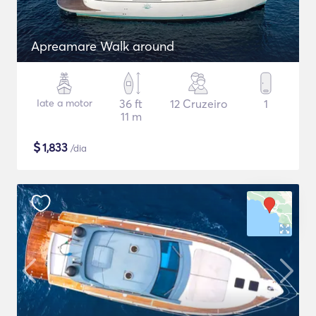
Apreamare Walk around
Iate a motor
36 ft
12 Cruzeiro
1
11 m
$
1,833
/dia