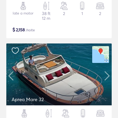
Iate a motor
38 ft
2
1
2
12 m
$
2,158
/noite
Aprea Mare 32