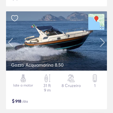
Gozzo Acquamarina 8.50
Iate a motor
31 ft
8 Cruzeiro
1
9 m
$
918
/dia