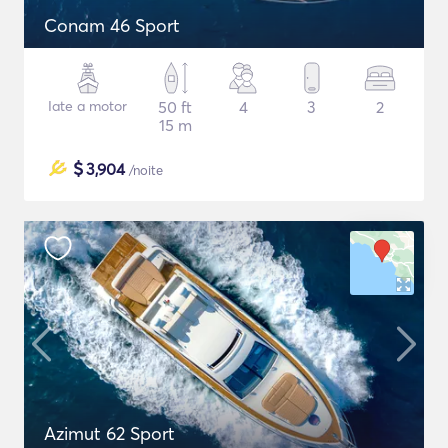
Conam 46 Sport
Iate a motor
50 ft
4
3
2
15 m
$
3,904
/noite
Azimut 62 Sport