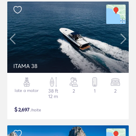
ITAMA 38
Iate a motor
38 ft
2
1
2
12 m
$
2,697
/noite