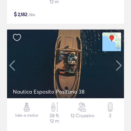
12 m
$
2,182
/dia
Nautica Esposito Positano 38
Iate a motor
38 ft
12 Cruzeiro
3
12 m