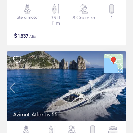
Iate a motor
35 ft
8 Cruzeiro
1
11 m
$
1,837
/dia
Azimut Atlantis 55