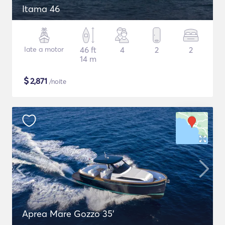
Itama 46
Iate a motor
46 ft
4
2
2
14 m
$
2,871
/noite
Aprea Mare Gozzo 35'