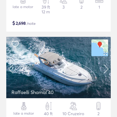
Iate a motor
39 ft
3
2
1
12 m
$
2,698
/noite
Raffaelli Shamal 40
Iate a motor
40 ft
10 Cruzeiro
2