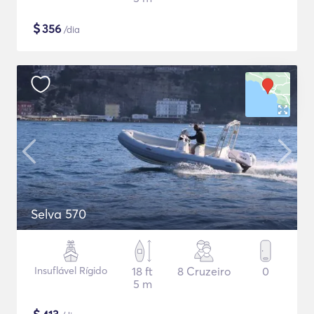
$
356
/dia
Selva 570
Insuflável Rígido
18 ft
8 Cruzeiro
0
5 m