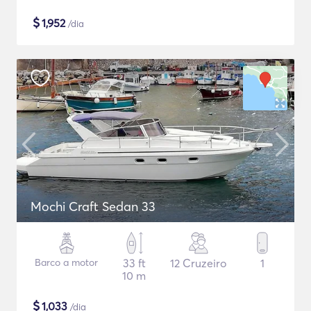
$
1,952
/dia
Mochi Craft Sedan 33
Barco a motor
33 ft
12 Cruzeiro
1
10 m
$
1,033
/dia