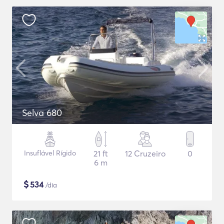
Selva 680
Insuflável Rígido
21 ft
12 Cruzeiro
0
6 m
$
534
/dia