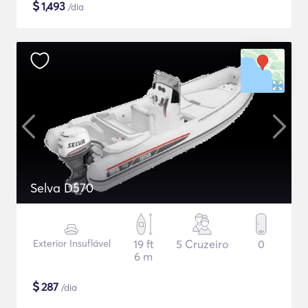
$
1,493
/dia
Selva D570
Exterior Insuflável
19 ft
5 Cruzeiro
0
6 m
$
287
/dia