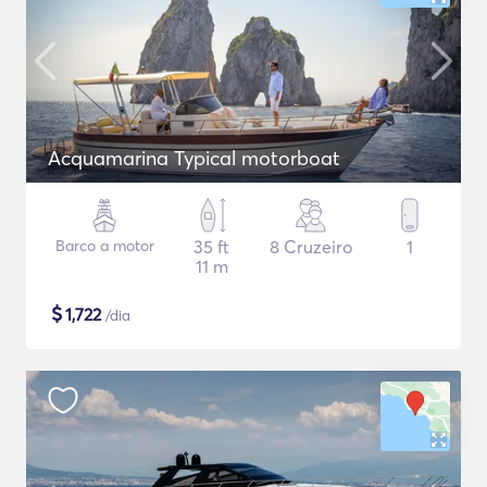
Acquamarina Typical motorboat
Barco a motor
35 ft
8 Cruzeiro
1
11 m
$
1,722
/dia