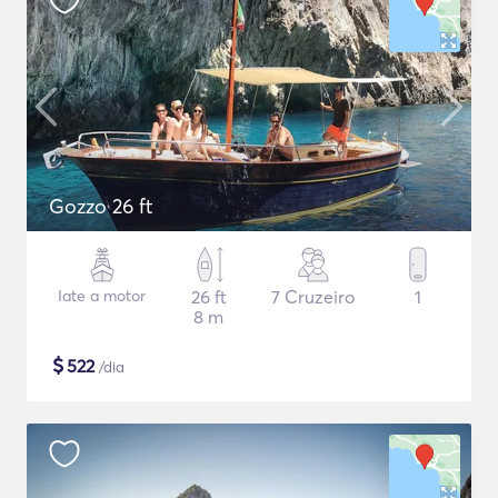
Gozzo 26 ft
Iate a motor
26 ft
7 Cruzeiro
1
8 m
$
522
/dia