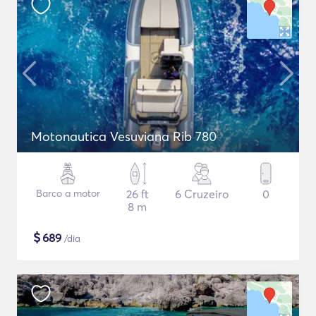
Motonautica Vesuviana Rib 780
Barco a motor
26 ft
6 Cruzeiro
0
8 m
$
689
/dia