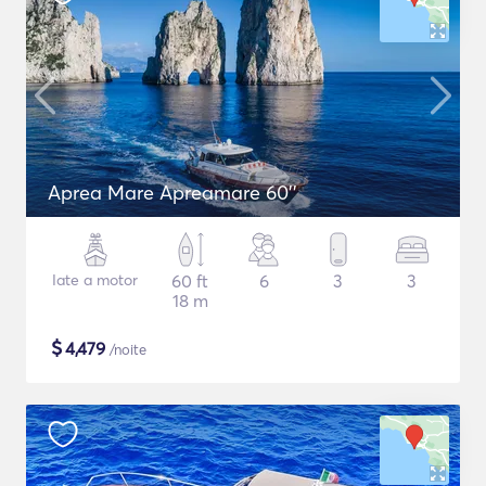
Aprea Mare Apreamare 60''
Iate a motor
60 ft
6
3
3
18 m
$
4,479
/noite