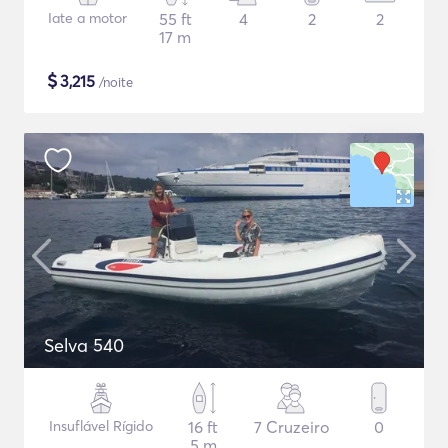
Iate a motor
55 ft
4
2
2
17 m
$
3,215
/noite
Selva 540
Insuflável Rígido
16 ft
7 Cruzeiro
0
5 m