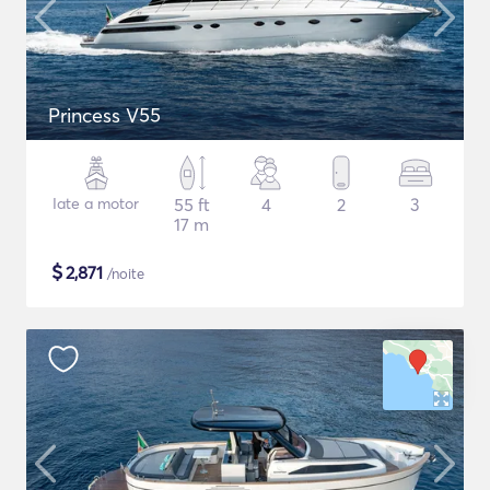
Princess V55
Iate a motor
55 ft
4
2
3
17 m
$
2,871
/noite