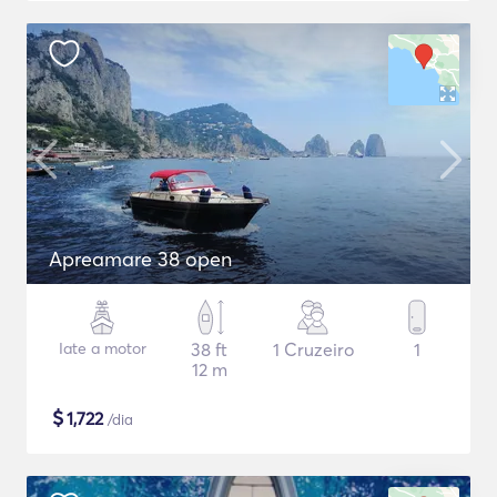
Apreamare 38 open
Iate a motor
38 ft
1 Cruzeiro
1
12 m
$
1,722
/dia