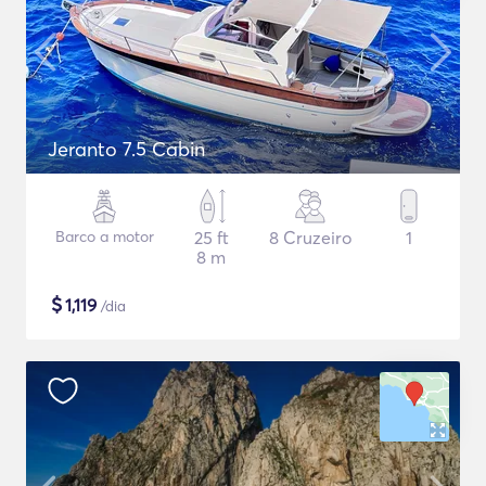
Jeranto 7.5 Cabin
Barco a motor
25 ft
8 Cruzeiro
1
8 m
$
1,119
/dia