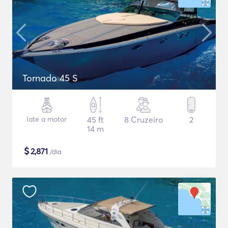
Tornado 45 S
Iate a motor
45 ft
8 Cruzeiro
2
14 m
$
2,871
/dia