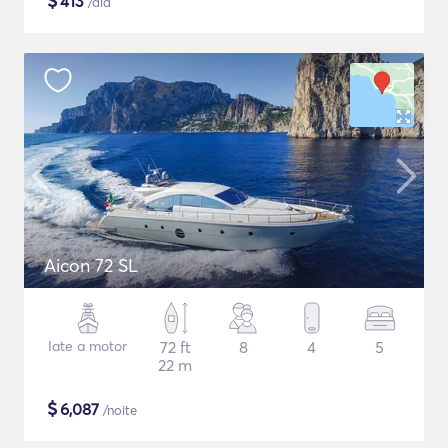
$
413
/dia
Aicon 72 SL
Iate a motor
72 ft
8
4
5
22 m
$
6,087
/noite