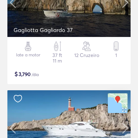
Gagliotta Gagliardo 37
Iate a motor
37 ft
12 Cruzeiro
1
11 m
$
3,790
/dia