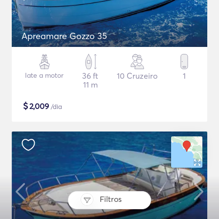
Apreamare Gozzo 35
Iate a motor
36 ft
10 Cruzeiro
1
11 m
$
2,009
/dia
Filtros