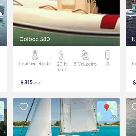
Colbac 580
I
Insuflável Rígido
20 ft
8 Cruzeiro
0
Ia
6 m
$
315
/dia