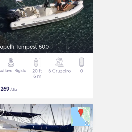
apelli Tempest 600
suflável Rígido
20 ft
6 Cruzeiro
0
6 m
$
269
/dia