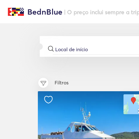
BednBlue
| O preço inclui sempre a tri
Filtros