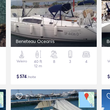
Beneteau Oceanis
B
Veleiro
40 ft
8
3
4
V
12 m
$
574
/noite