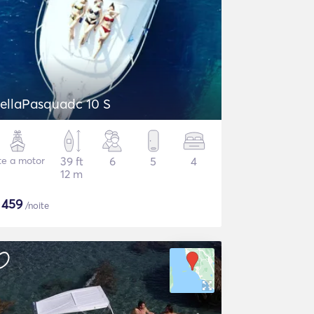
DellaPasquadc 10 S
te a motor
39 ft
6
5
4
12 m
$
459
/noite