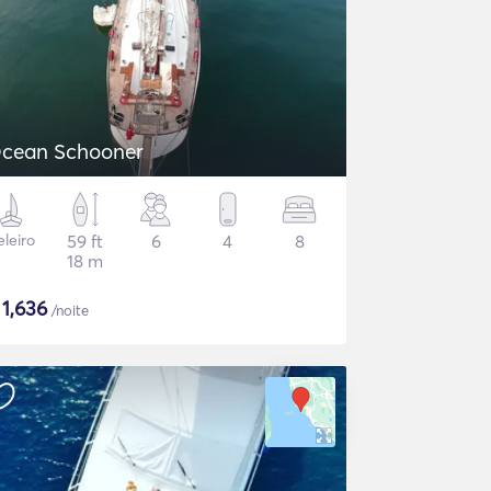
cean Schooner
eleiro
59 ft
6
4
8
18 m
$
1,636
/noite