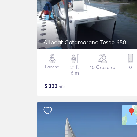
Aliboat Catamarano Teseo 650
Lancha
21 ft
10 Cruzeiro
0
6 m
$
333
/dia