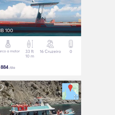
IB 100
rco a motor
33 ft
16 Cruzeiro
0
10 m
$
884
/dia