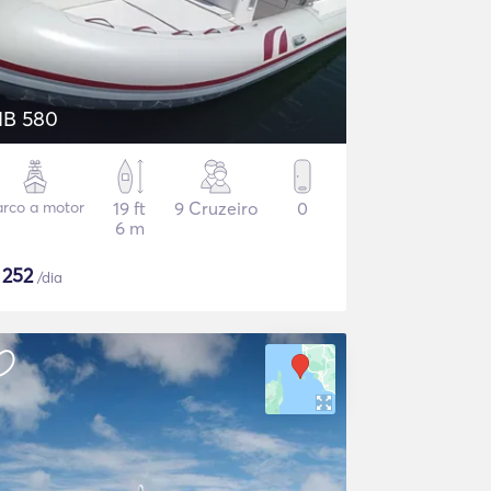
IB 580
arco a motor
19 ft
9 Cruzeiro
0
6 m
$
252
/dia