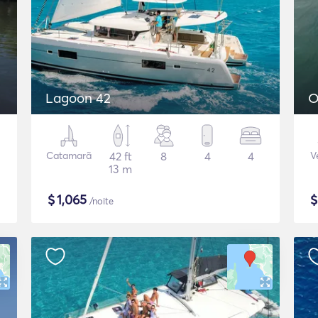
Lagoon 42
O
Catamarã
42 ft
8
4
4
V
13 m
$
1,065
/noite