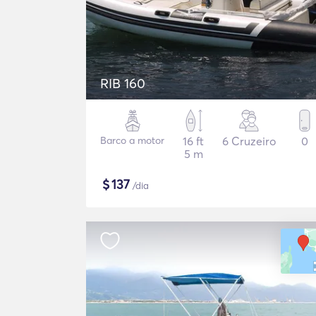
RIB 160
Barco a motor
16 ft
6 Cruzeiro
0
5 m
$
137
/dia