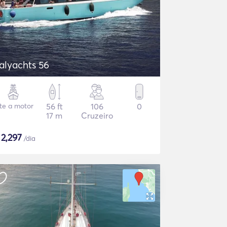
talyachts 56
te a motor
56 ft
106
0
17 m
Cruzeiro
$
2,297
/dia