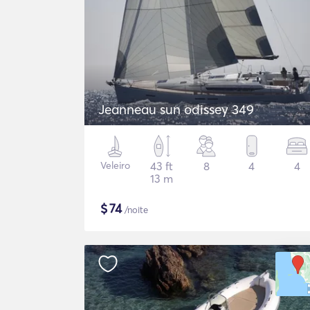
Jeanneau sun odissey 349
Veleiro
43 ft
8
4
4
13 m
$
74
/noite