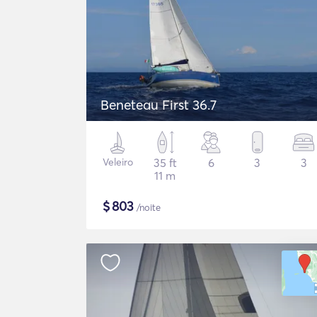
Beneteau First 36.7
Veleiro
35 ft
6
3
3
11 m
$
803
/noite