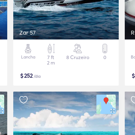
Zar 57
R
Lancha
7 ft
8 Cruzeiro
0
B
2 m
$
252
/dia