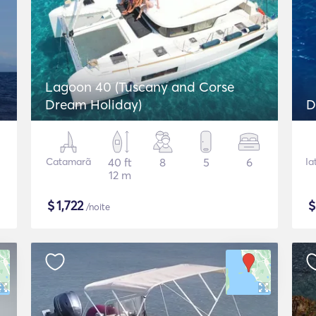
Lagoon 40 (Tuscany and Corse
Dream Holiday)
Catamarã
40 ft
8
5
6
Ia
12 m
$
1,722
/noite