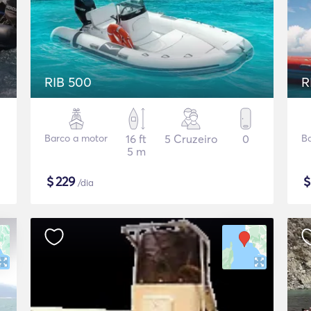
RIB 500
R
Barco a motor
16 ft
5 Cruzeiro
0
Ba
5 m
$
229
/dia