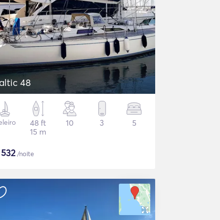
altic 48
eleiro
48 ft
10
3
5
15 m
$
532
/noite