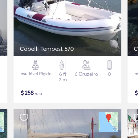
Capelli Tempest 570
C
Insuflável Rígido
6 ft
6 Cruzeiro
0
In
2 m
$
258
/dia