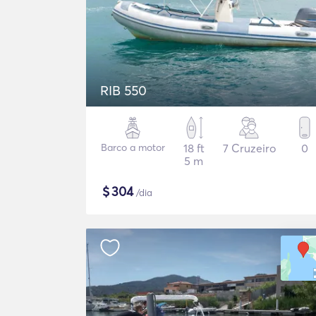
RIB 550
Barco a motor
18 ft
7 Cruzeiro
0
5 m
$
304
/dia