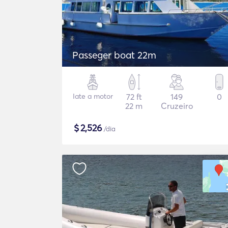
Passeger boat 22m
Iate a motor
72 ft
149
0
22 m
Cruzeiro
$
2,526
/dia