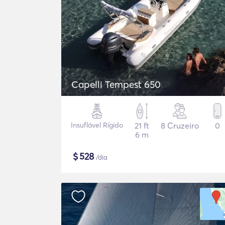
Capelli Tempest 650
Insuflável Rígido
21 ft
8 Cruzeiro
0
6 m
$
528
/dia