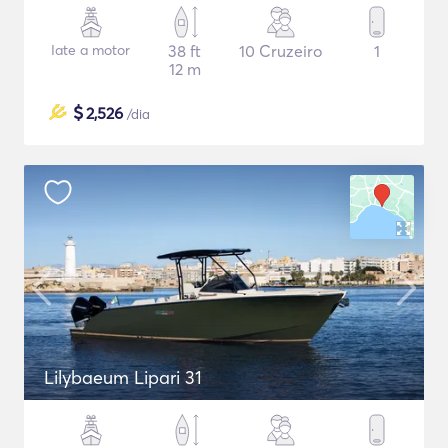
Iate a motor
38 ft
10 Cruzeiro
1
12 m
$
2,526
/dia
Lilybaeum Lipari 31