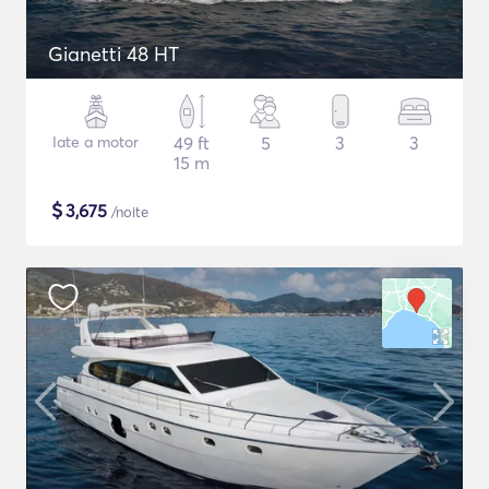
Gianetti 48 HT
Iate a motor
49 ft
5
3
3
15 m
$
3,675
/noite