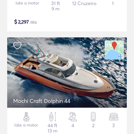
Iate a motor
31 ft
12 Cruzeiro
1
9 m
$
2,297
/dia
Mochi Craft Dolphin 44
Iate a motor
44 ft
4
2
3
13 m