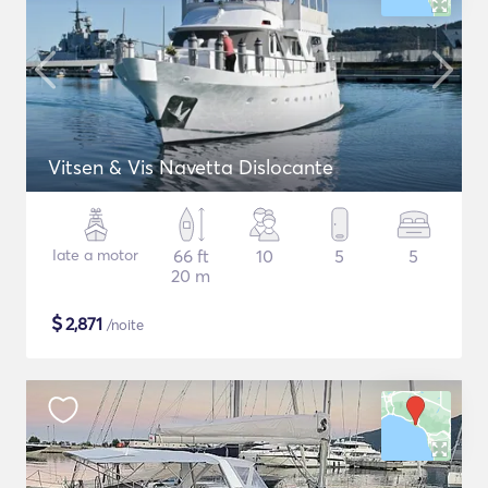
Vitsen & Vis Navetta Dislocante
Iate a motor
66 ft
10
5
5
20 m
$
2,871
/noite