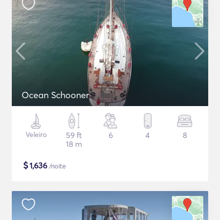
Ocean Schooner
Veleiro
59 ft
6
4
8
18 m
$
1,636
/noite