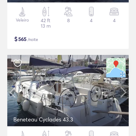
Veleiro
42 ft
8
4
4
13 m
$
565
/noite
Beneteau Cyclades 43.3