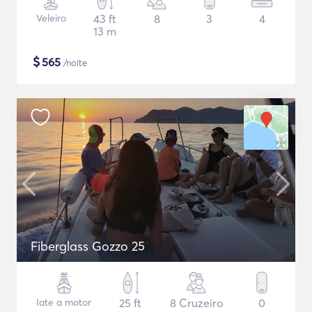
Veleiro
43 ft
8
3
4
13 m
$
565
/noite
Fiberglass Gozzo 25
Iate a motor
25 ft
8 Cruzeiro
0