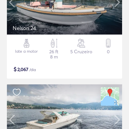
Nelson 24
Iate a motor
26 ft
5 Cruzeiro
0
8 m
$
2,067
/dia