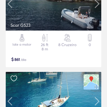
Scar GS23
Iate a motor
26 ft
8 Cruzeiro
0
8 m
$
861
/dia