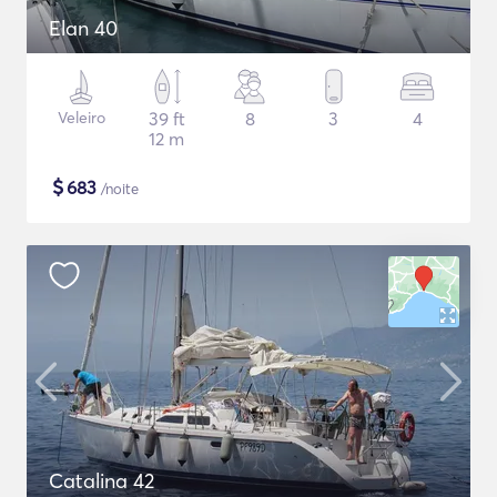
Elan 40
Veleiro
39 ft
8
3
4
12 m
$
683
/noite
Catalina 42