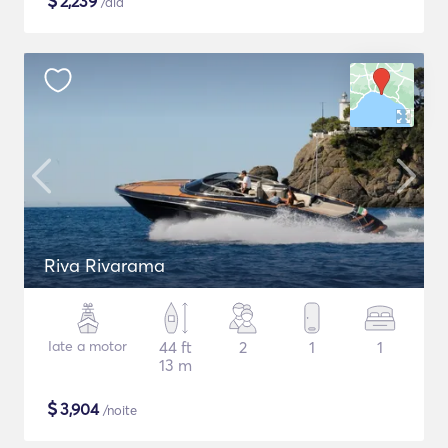
$
2,239
/dia
Riva Rivarama
Iate a motor
44 ft
2
1
1
13 m
$
3,904
/noite