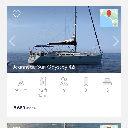
Jeanneau Sun Odyssey 42i
Veleiro
42 ft
9
3
3
13 m
$
689
/noite