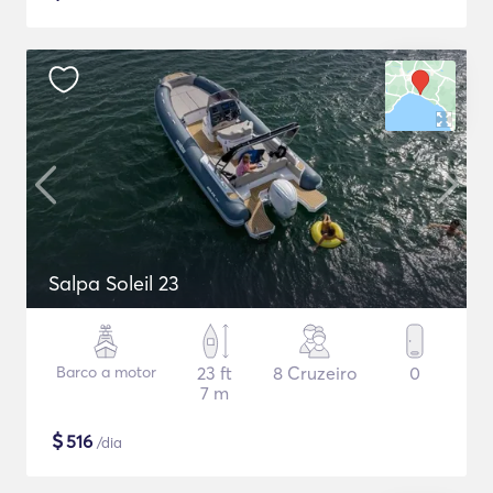
Salpa Soleil 23
Barco a motor
23 ft
8 Cruzeiro
0
7 m
$
516
/dia