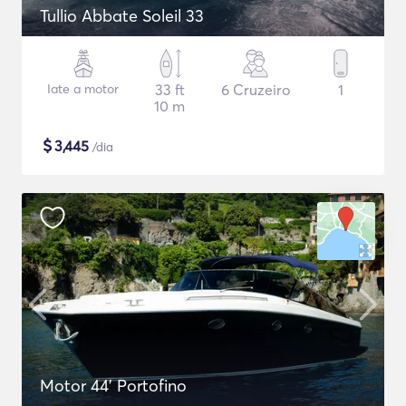
Tullio Abbate Soleil 33
Iate a motor
33 ft
6 Cruzeiro
1
10 m
$
3,445
/dia
Motor 44' Portofino