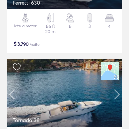
Ferretti 630
Iate a motor
66 ft
6
3
4
20 m
$
3,790
/noite
Tornado 38