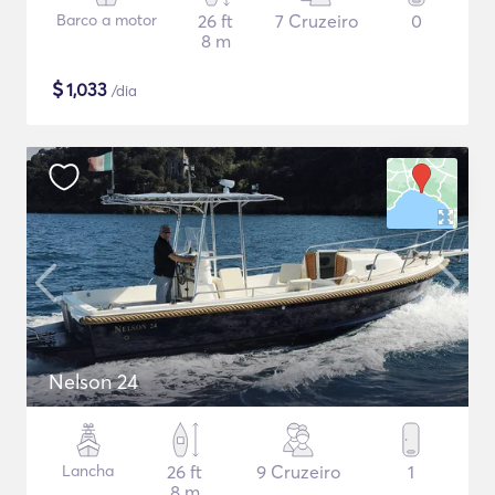
Barco a motor
26 ft
7 Cruzeiro
0
8 m
$
1,033
/dia
Nelson 24
Lancha
26 ft
9 Cruzeiro
1
8 m