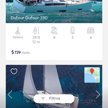
Dufour Dufour 390
Veleiro
39 ft
8
3
4
12 m
$
729
/noite
Filtros