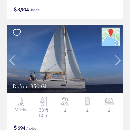
$
3,904
/noite
Dufour 350 GL
Veleiro
33 ft
2
2
2
10 m
$
694
/noite