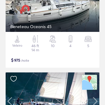
Beneteau Oceanis 45
Veleiro
46 ft
10
4
5
14 m
$
975
/noite