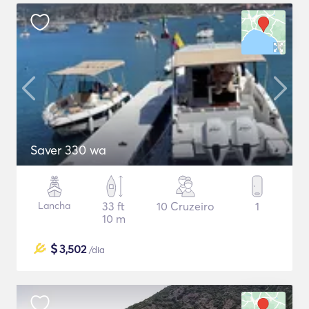
Saver 330 wa
Lancha
33 ft
10 Cruzeiro
1
10 m
$
3,502
/dia