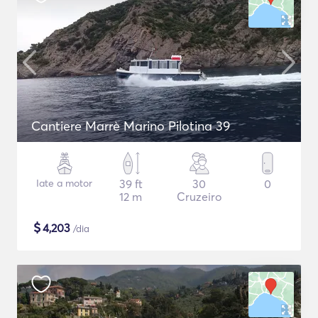
Cantiere Marrè Marino Pilotina 39
Iate a motor
39 ft
30
0
12 m
Cruzeiro
$
4,203
/dia