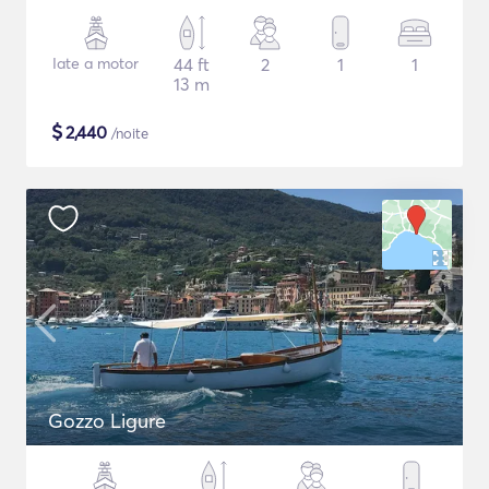
Iate a motor
44 ft
2
1
1
13 m
$
2,440
/noite
Gozzo Ligure