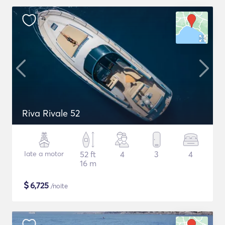
Riva Rivale 52
Iate a motor
52 ft
4
3
4
16 m
$
6,725
/noite