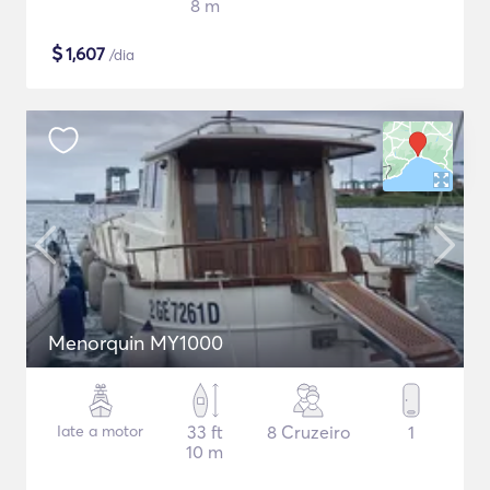
8 m
$
1,607
/dia
Menorquin MY1000
Iate a motor
33 ft
8 Cruzeiro
1
10 m