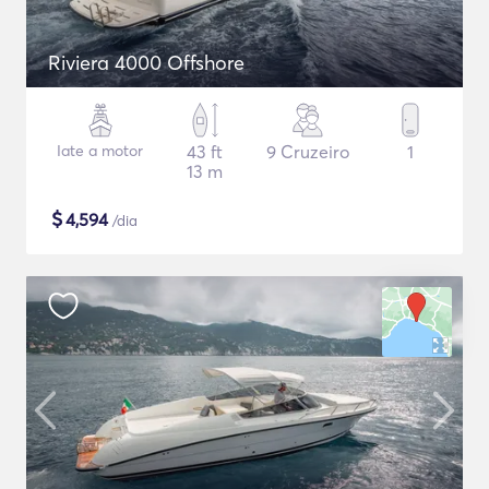
Riviera 4000 Offshore
Iate a motor
43 ft
9 Cruzeiro
1
13 m
$
4,594
/dia