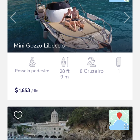
Mini Gozzo Libeccio
Passeio pedestre
28 ft
8 Cruzeiro
1
9 m
$
1,653
/dia