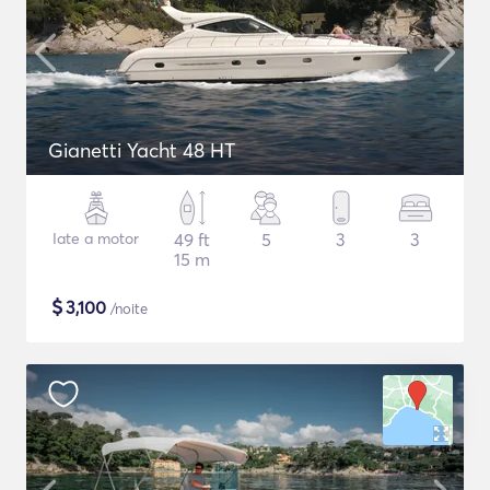
Gianetti Yacht 48 HT
Iate a motor
49 ft
5
3
3
15 m
$
3,100
/noite