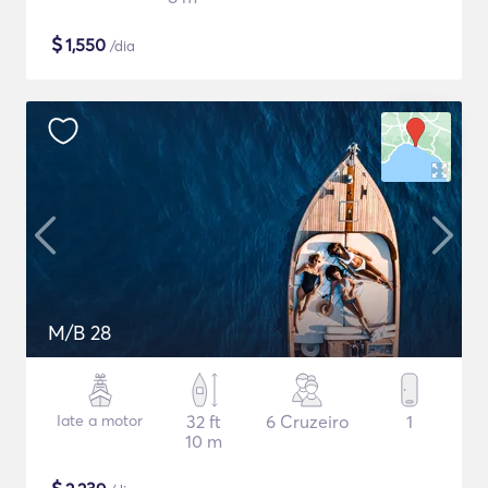
$
1,550
/dia
M/B 28
Iate a motor
32 ft
6 Cruzeiro
1
10 m