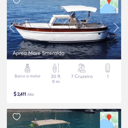
Aprea Mare Smeraldo
Barco a motor
30 ft
7 Cruzeiro
1
9 m
$
2,411
/dia