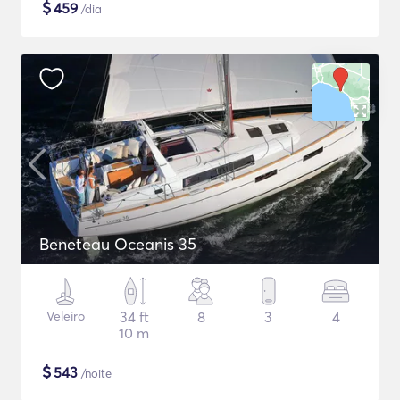
$
459
/dia
Beneteau Oceanis 35
Veleiro
34 ft
8
3
4
10 m
$
543
/noite