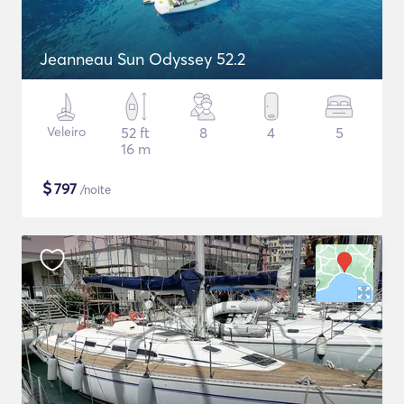
Jeanneau Sun Odyssey 52.2
Veleiro
52 ft
8
4
5
16 m
$
797
/noite