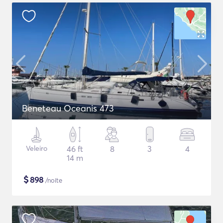
Beneteau Oceanis 473
Veleiro
46 ft
8
3
4
14 m
$
898
/noite