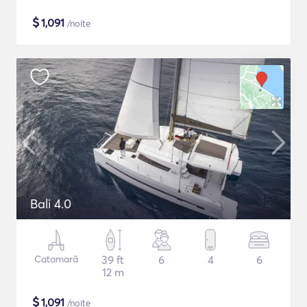
$
1,091
/noite
Bali 4.0
Catamarã
39 ft
6
4
6
12 m
$
1,091
/noite