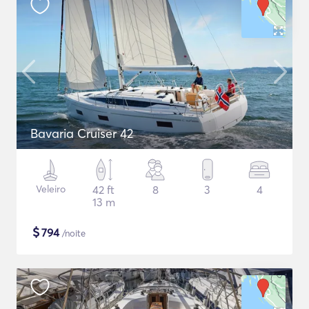
Bavaria Cruiser 42
Veleiro
42 ft
8
3
4
13 m
$
794
/noite