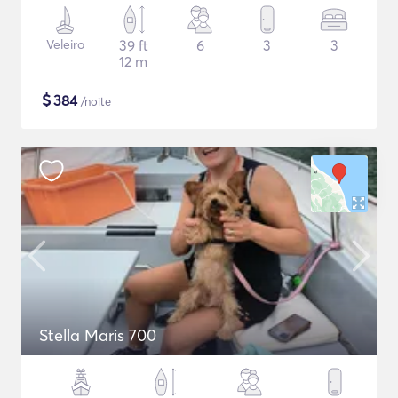
Veleiro
39 ft
6
3
3
12 m
$
384
/noite
Stella Maris 700