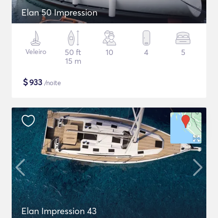
Elan 50 Impression
Veleiro
50 ft
10
4
5
15 m
$
933
/noite
Elan Impression 43