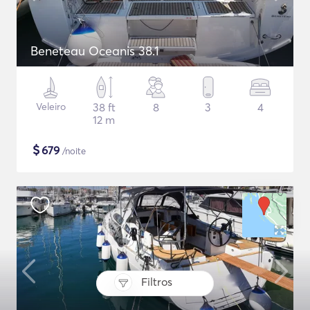
Beneteau Oceanis 38.1
Veleiro
38 ft
8
3
4
12 m
$
679
/noite
Filtros