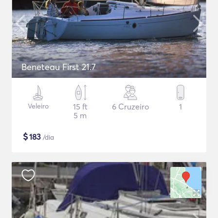
Beneteau First 21.7
Veleiro
15 ft
6 Cruzeiro
1
5 m
$
183
/dia