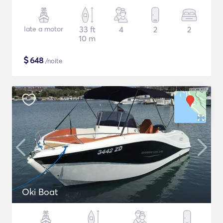
Iate a motor
33 ft
4
2
2
10 m
$
648
/noite
Oki Boat