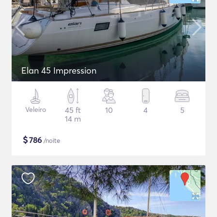
Elan 45 Impression
Veleiro
45 ft
10
4
5
14 m
$
786
/noite