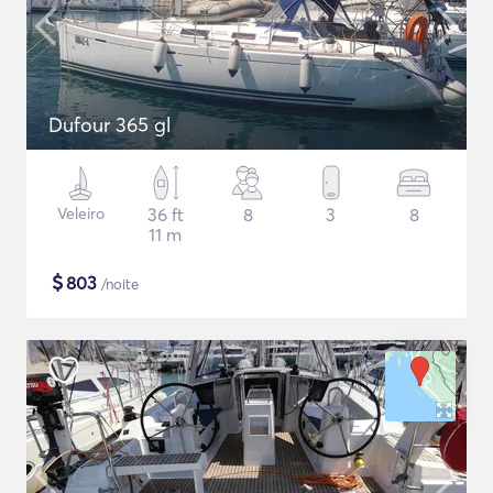
Dufour 365 gl
Veleiro
36 ft
8
3
8
11 m
$
803
/noite