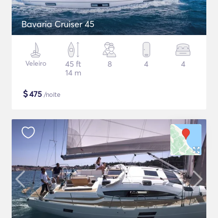
Bavaria Cruiser 45
Veleiro
45 ft
8
4
4
14 m
$
475
/noite