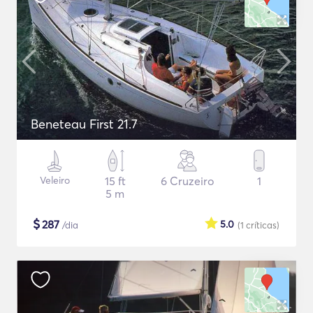
Beneteau First 21.7
Veleiro
15 ft
6 Cruzeiro
1
5 m
$
287
5.0
/dia
(1
críticas
)