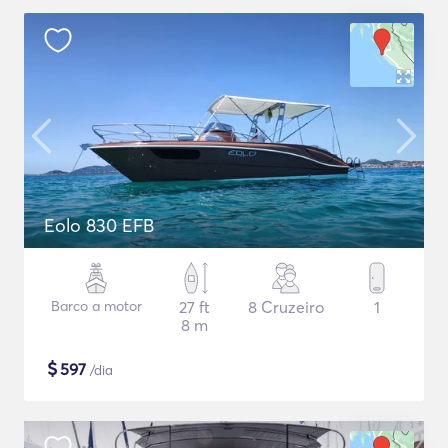
Eolo 830 EFB
Barco a motor
27 ft
8 Cruzeiro
1
8 m
$
597
/dia