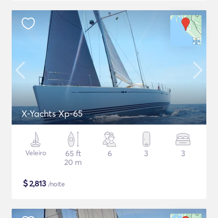
X-Yachts Xp-65
Veleiro
65 ft
6
3
3
20 m
$
2,813
/noite