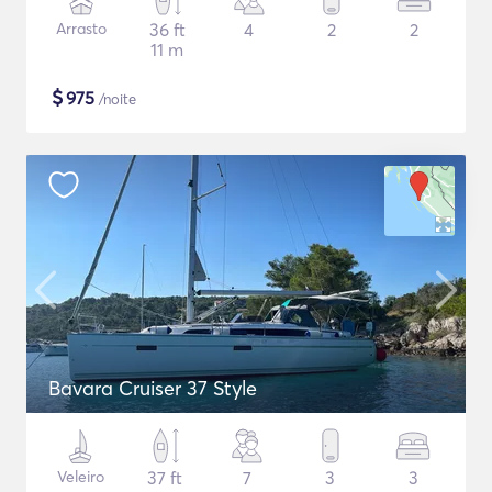
Arrasto
36 ft
4
2
2
11 m
$
975
/noite
Bavara Cruiser 37 Style
Veleiro
37 ft
7
3
3