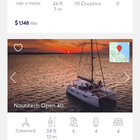
Iate a motor
24 ft
10 Cruzeiro
0
7 m
$
1,148
/dia
Nautitech Open 40
Catamarã
39 ft
6
4
4
12 m