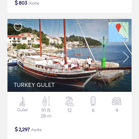
$
803
/noite
TURKEY GULET
Gulet
91 ft
12
6
9
28 m
$
2,297
/noite