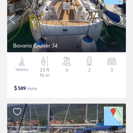
Bavaria Cruiser 34
Veleiro
33 ft
6
2
3
10 m
$
589
/noite