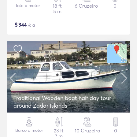
Iate a motor
18 ft
6 Cruzeiro
0
5 m
$
344
/dia
Traditional Wooden boat half day tour
around Zadar Islands
Barco a motor
23 ft
10 Cruzeiro
0
7 m