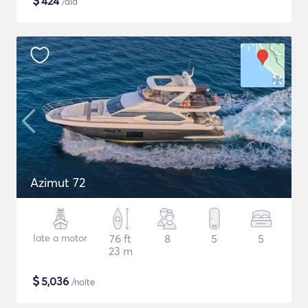
$
424
/dia
Azimut 72
Iate a motor
76 ft
8
5
5
23 m
$
5,036
/noite