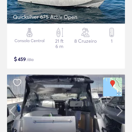
Quicksilver 675 Activ Open
Consola Central
21 ft
8 Cruzeiro
1
6 m
$
459
/dia