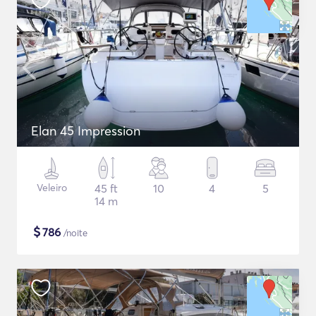
Elan 45 Impression
Veleiro
45 ft
10
4
5
14 m
$
786
/noite