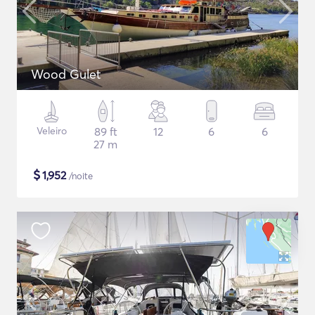
Wood Gulet
Veleiro
89 ft
12
6
6
27 m
$
1,952
/noite