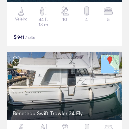
Veleiro
44 ft
10
4
5
13 m
$
941
/noite
Beneteau Swift Trawler 34 Fly