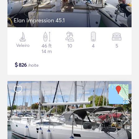
Elan Impression 45.1
Veleiro
46 ft
10
4
5
14 m
$
826
/noite