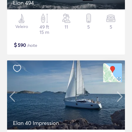
Elan 494
Veleiro
49 ft
11
5
5
15 m
$
590
/noite
Elan 40 Impression