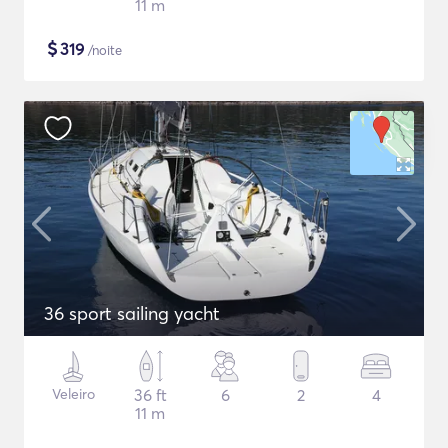
11 m
$
319
/noite
36 sport sailing yacht
Veleiro
36 ft
6
2
4
11 m