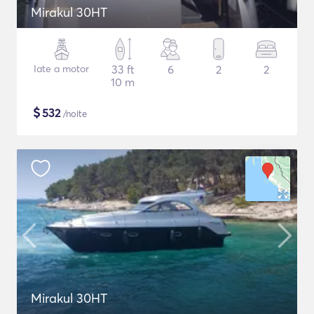
Mirakul 30HT
Iate a motor
33 ft
6
2
2
10 m
$
532
/noite
Mirakul 30HT