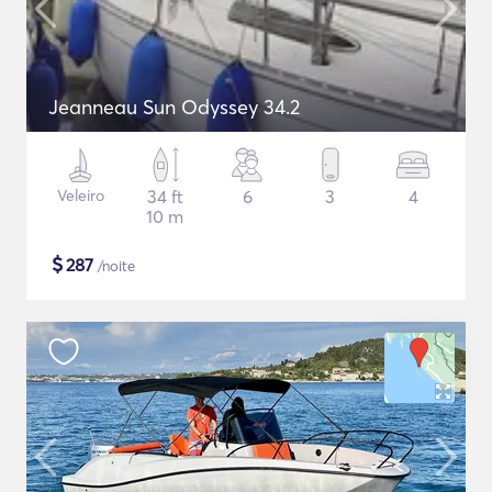
Jeanneau Sun Odyssey 34.2
Veleiro
34 ft
6
3
4
10 m
$
287
/noite