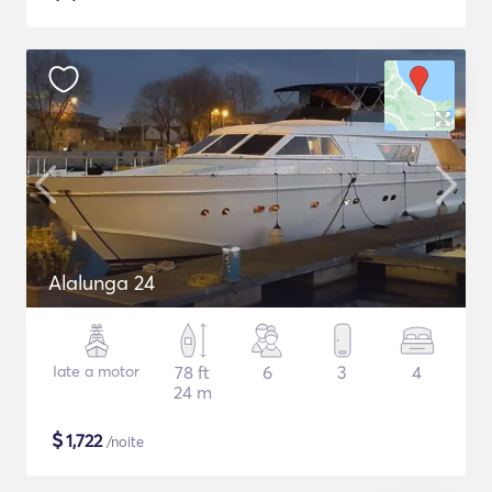
Alalunga 24
Iate a motor
78 ft
6
3
4
24 m
$
1,722
/noite