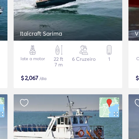
Italcraft Sarima
V
Iate a motor
22 ft
6 Cruzeiro
1
O
7 m
$
2,067
/dia