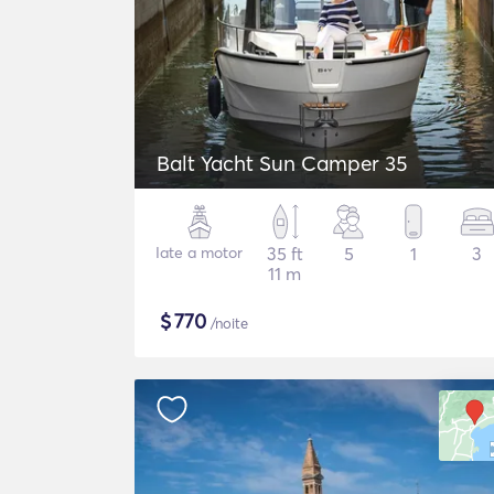
Balt Yacht Sun Camper 35
Iate a motor
35 ft
5
1
3
11 m
$
770
/noite