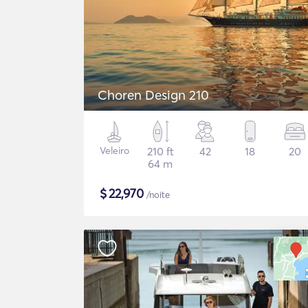
Choren Design 210
Veleiro
210 ft
42
18
20
64 m
$
22,970
/noite