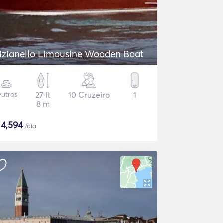
izianello Limousine Wooden Boat
utros
27 ft
10 Cruzeiro
1
8 m
$
4,594
/dia