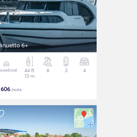
inuetto 6+
ouseboat
44 ft
8
3
4
13 m
$
606
/noite