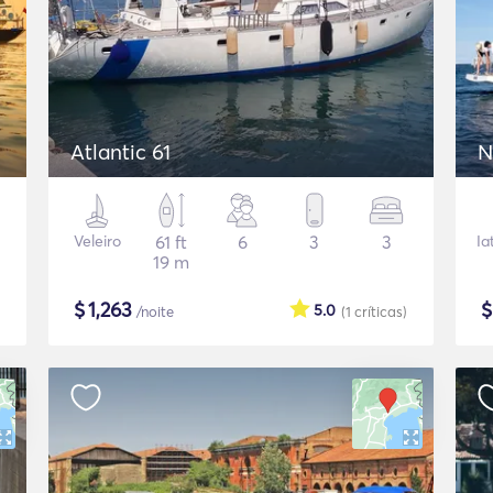
Atlantic 61
N
Veleiro
61 ft
6
3
3
Ia
19 m
$
1,263
5.0
/noite
(1
críticas
)