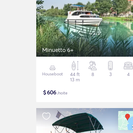
Minuetto 6+
Houseboat
44 ft
8
3
4
13 m
$
606
/noite