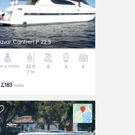
avar Cantieri P 22.5
te a motor
23 ft
8
4
6
7 m
$
2,183
/noite