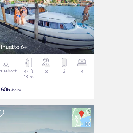
inuetto 6+
ouseboat
44 ft
8
3
4
13 m
$
606
/noite