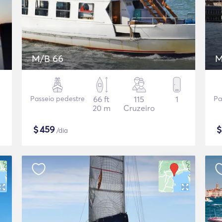
M/B 66
M
Passeio pedestre
66 ft
115
1
Pa
20 m
Cruzeiro
$
459
/dia