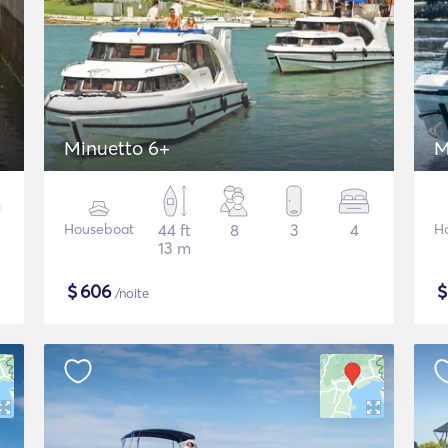
Minuetto 6+
M
Houseboat
44 ft
8
3
4
H
13 m
$
606
/noite