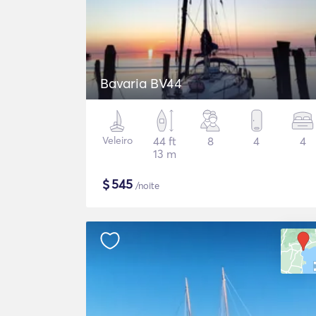
Bavaria BV44
Veleiro
44 ft
8
4
4
13 m
$
545
/noite