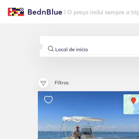
BednBlue
| O preço inclui sempre a tri
Filtros