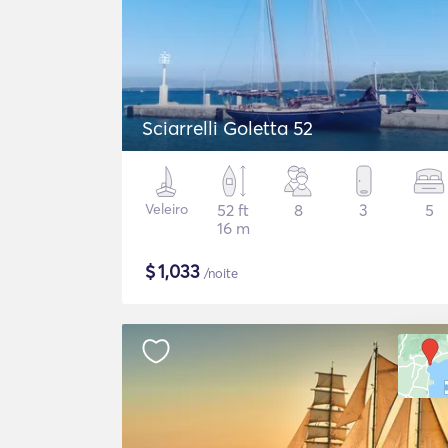
Sciarrelli Goletta 52
Veleiro
52 ft
8
3
5
16 m
$
1,033
/noite