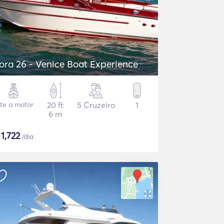
ora 26 - Venice Boat Experience
ate a motor
20 ft
5 Cruzeiro
1
6 m
$
1,722
/dia