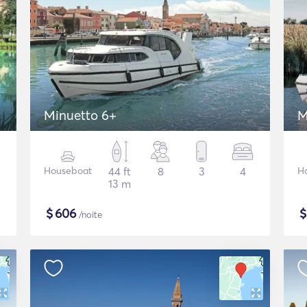
Minuetto 6+
M
Houseboat
44 ft
8
3
4
H
13 m
$
606
/noite