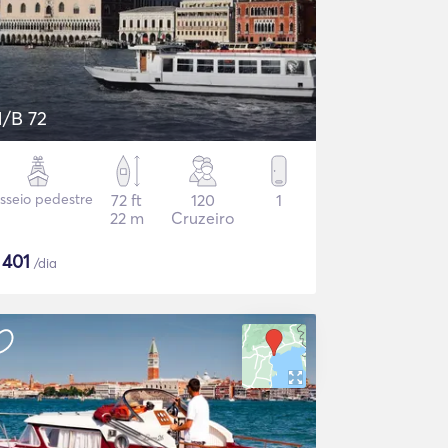
/B 72
sseio pedestre
72 ft
120
1
22 m
Cruzeiro
$
401
/dia