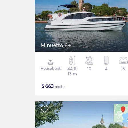
Minuetto 8+
Houseboat
44 ft
10
4
5
13 m
$
663
/noite