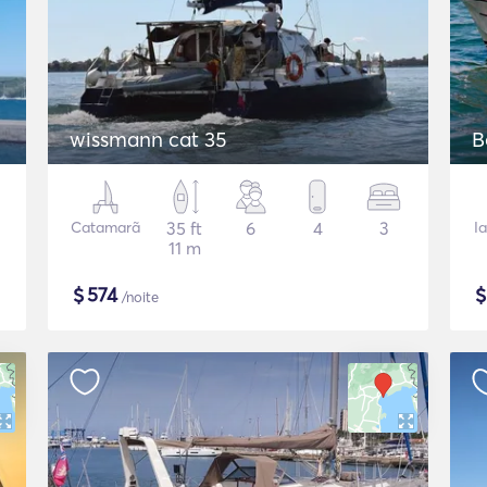
wissmann cat 35
B
Catamarã
35 ft
6
4
3
I
11 m
$
574
/noite