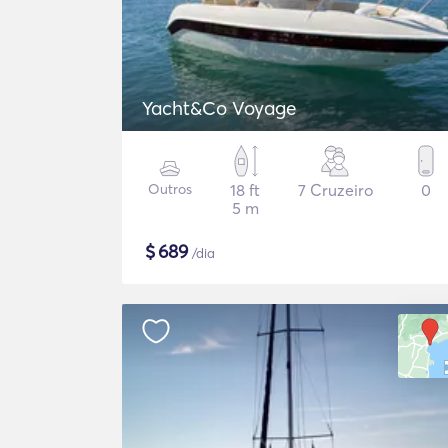
Yacht&Co Voyage
Outros
18 ft
7 Cruzeiro
0
5 m
$
689
/dia