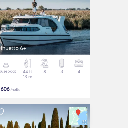
inuetto 6+
ouseboat
44 ft
8
3
4
13 m
$
606
/noite