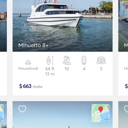
Minuetto 8+
M
Houseboat
44 ft
10
4
5
H
13 m
$
663
/noite