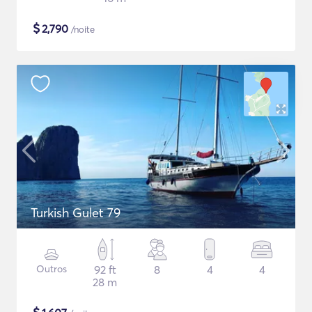
$
2,790
/noite
Turkish Gulet 79
Outros
92 ft
8
4
4
28 m