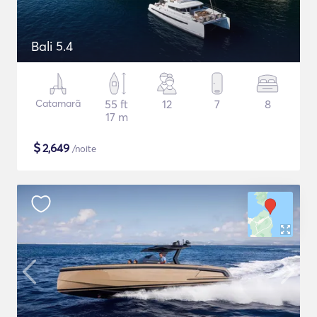
Bali 5.4
Catamarã
55 ft
12
7
8
17 m
$
2,649
/noite