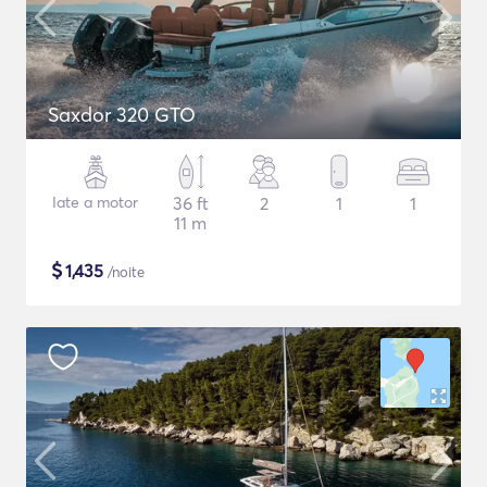
Saxdor 320 GTO
Iate a motor
36 ft
2
1
1
11 m
$
1,435
/noite