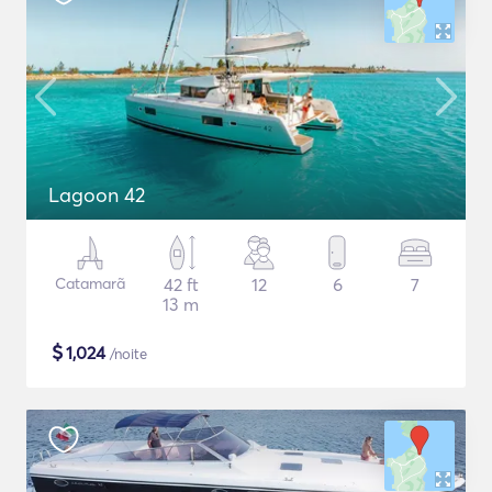
Lagoon 42
Catamarã
42 ft
12
6
7
13 m
$
1,024
/noite