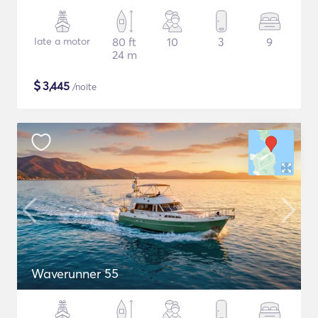
Iate a motor
80 ft
10
3
9
24 m
$
3,445
/noite
Waverunner 55