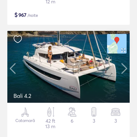
12 m
$
967
/noite
Bali 4.2
Catamarã
42 ft
6
3
3
13 m