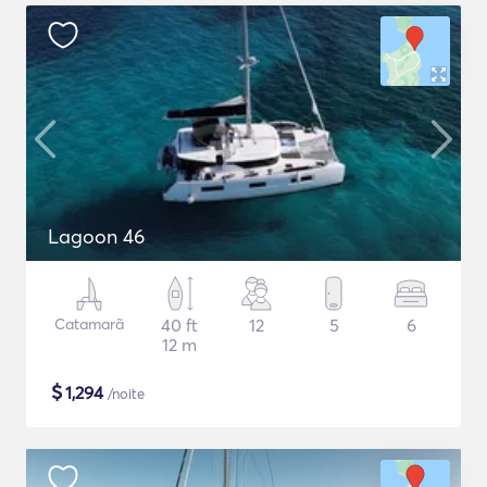
Lagoon 46
Catamarã
40 ft
12
5
6
12 m
$
1,294
/noite