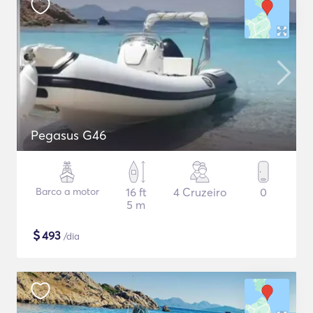
Pegasus G46
Barco a motor
16 ft
4 Cruzeiro
0
5 m
$
493
/dia