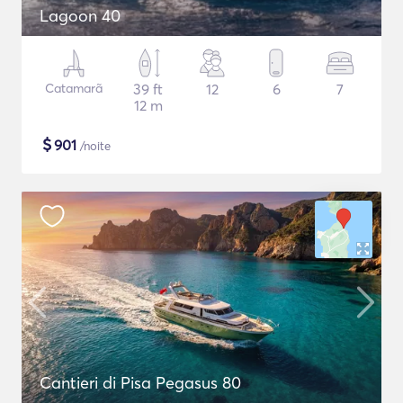
Lagoon 40
Catamarã
39 ft
12
6
7
12 m
$
901
/noite
Cantieri di Pisa Pegasus 80