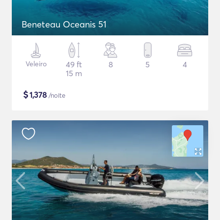
Beneteau Oceanis 51
Veleiro
49 ft
8
5
4
15 m
$
1,378
/noite