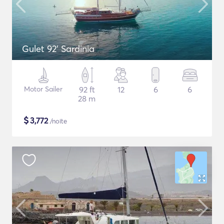
Gulet 92' Sardinia
Motor Sailer
92 ft
12
6
6
28 m
$
3,772
/noite