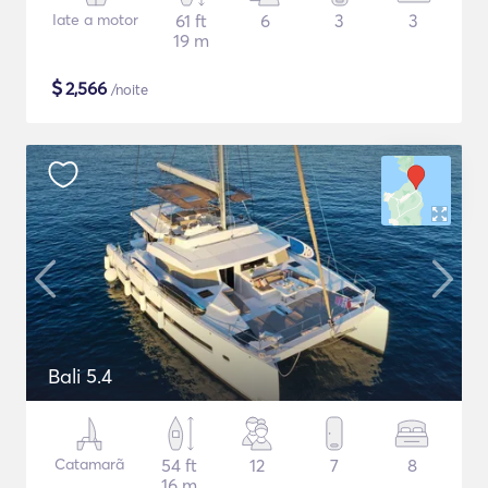
Iate a motor
61 ft
6
3
3
19 m
$
2,566
/noite
Bali 5.4
Catamarã
54 ft
12
7
8
16 m