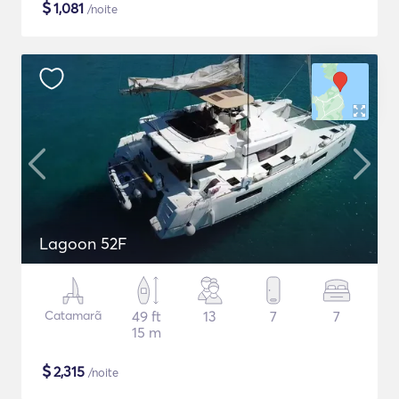
$
1,081
/noite
Lagoon 52F
Catamarã
49 ft
13
7
7
15 m
$
2,315
/noite