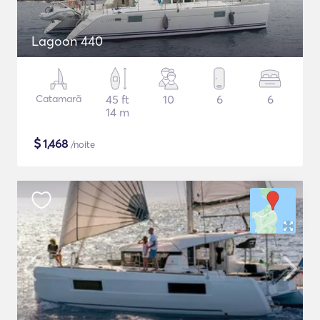
Lagoon 440
Catamarã
45 ft
10
6
6
14 m
$
1,468
/noite