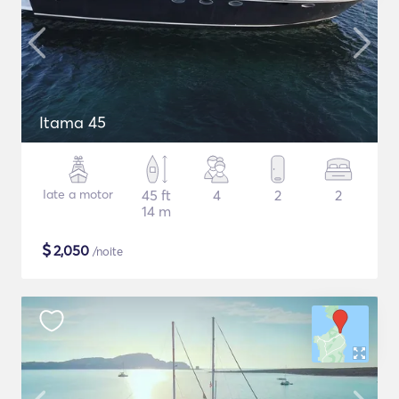
Itama 45
Iate a motor
45 ft
4
2
2
14 m
$
2,050
/noite