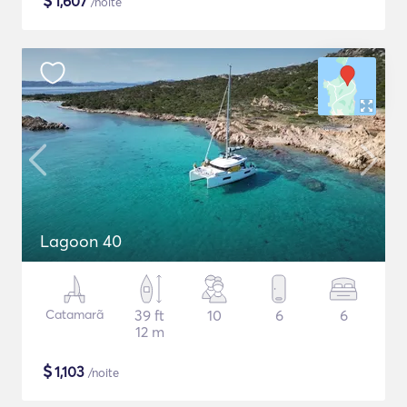
$
1,607
/noite
Lagoon 40
Catamarã
39 ft
10
6
6
12 m
$
1,103
/noite