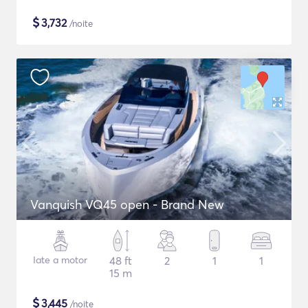
$
3,732
/noite
Vanquish VQ45 open - Brand New
Iate a motor
48 ft
2
1
1
15 m
$
3,445
/noite