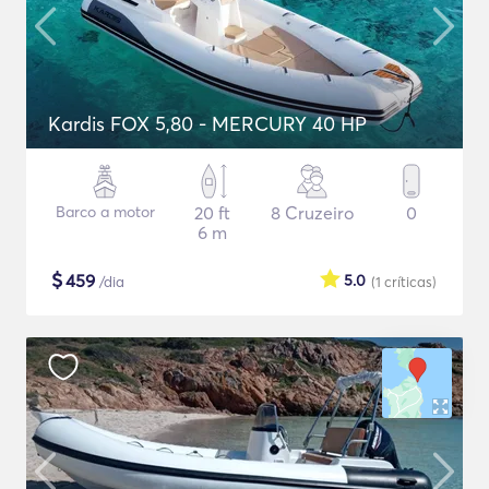
Kardis FOX 5,80 - MERCURY 40 HP
Barco a motor
20 ft
8 Cruzeiro
0
6 m
$
459
5.0
/dia
(1
críticas
)