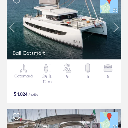
Bali Catsmart
Catamarã
39 ft
9
5
5
12 m
$
1,024
/noite