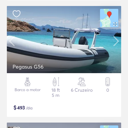
Pegasus G56
Barco a motor
18 ft
6 Cruzeiro
0
5 m
$
493
/dia