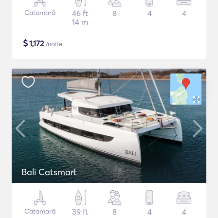
Catamarã
46 ft
8
4
4
14 m
$
1,172
/noite
Bali Catsmart
Catamarã
39 ft
8
4
4