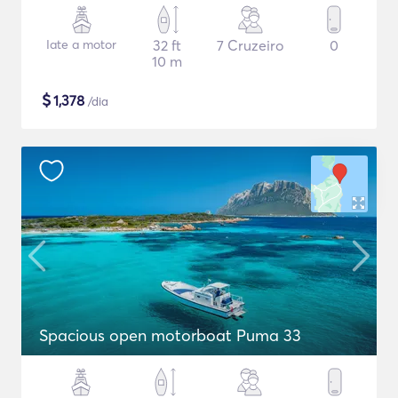
Iate a motor
32 ft
7 Cruzeiro
0
10 m
$
1,378
/dia
Spacious open motorboat Puma 33