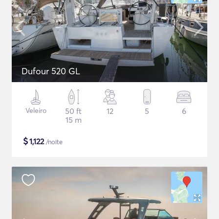
Dufour 520 GL
Veleiro
50 ft
12
5
6
15 m
$
1,122
/noite