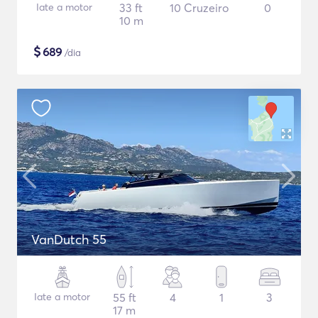
Iate a motor
33 ft
10 Cruzeiro
0
10 m
$
689
/dia
VanDutch 55
Iate a motor
55 ft
4
1
3
17 m