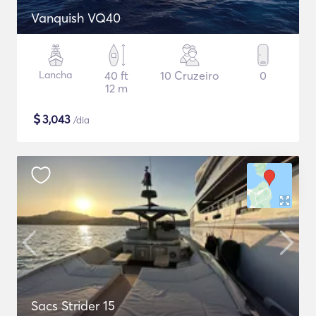
Vanquish VQ40
Lancha
40 ft
10 Cruzeiro
0
12 m
$
3,043
/dia
Sacs Strider 15