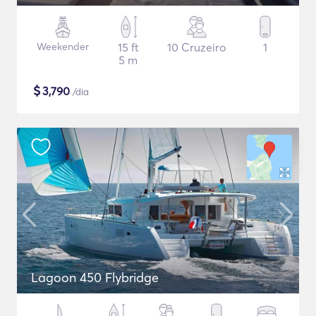
Weekender
15 ft
10 Cruzeiro
1
5 m
$
3,790
/dia
Lagoon 450 Flybridge