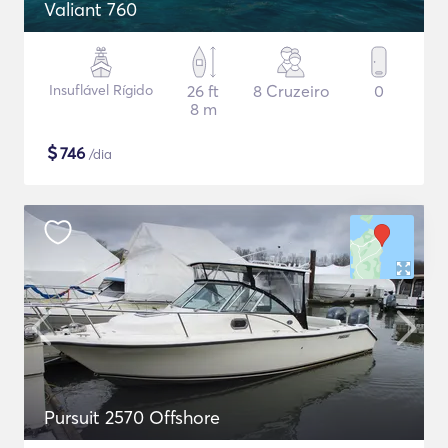
Valiant 760
Insuflável Rígido
26 ft
8 Cruzeiro
0
8 m
$
746
/dia
Pursuit 2570 Offshore