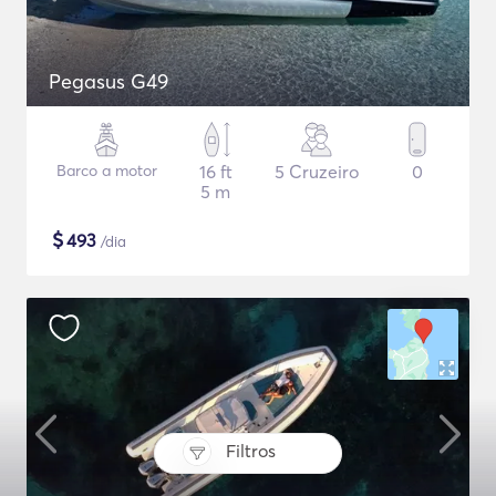
Pegasus G49
Barco a motor
16 ft
5 Cruzeiro
0
5 m
$
493
/dia
Filtros