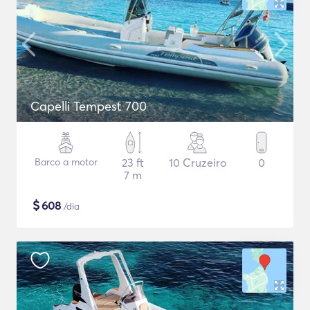
Capelli Tempest 700
Barco a motor
23 ft
10 Cruzeiro
0
7 m
$
608
/dia