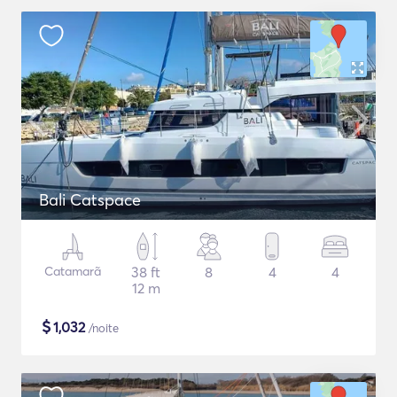
Bali Catspace
Catamarã
38 ft
8
4
4
12 m
$
1,032
/noite