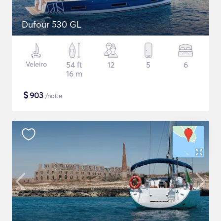
Dufour 530 GL
Veleiro
54 ft
12
5
6
16 m
$
903
/noite