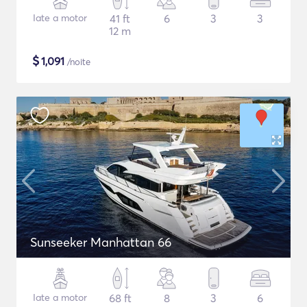
Iate a motor
41 ft
6
3
3
12 m
$
1,091
/noite
Sunseeker Manhattan 66
Iate a motor
68 ft
8
3
6