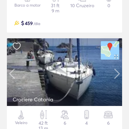
Barco a motor
31 ft
10 Cruzeiro
0
9 m
$
459
/dia
Crociere Catania
Veleiro
42 ft
6
4
6
13 m