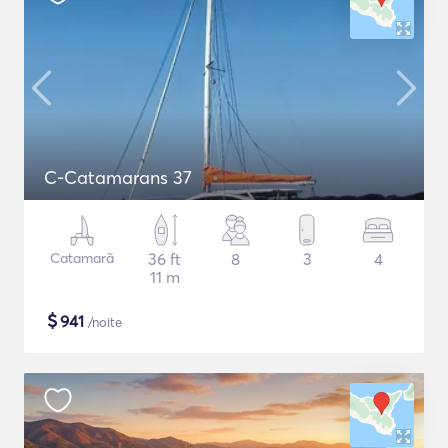
C-Catamarans 37
Catamarã
36 ft
8
3
4
11 m
$
941
/noite