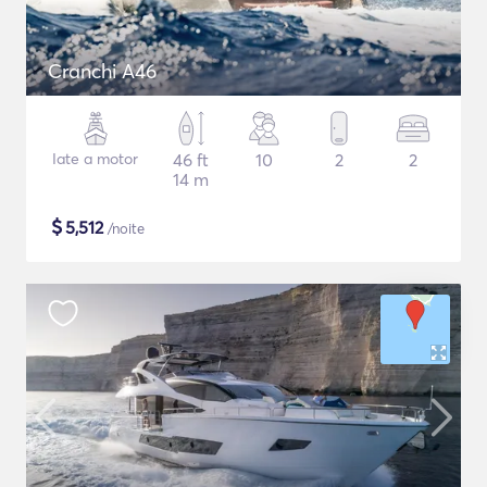
Cranchi A46
Iate a motor
46 ft
10
2
2
14 m
$
5,512
/noite