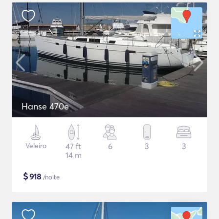
Hanse 470e
Veleiro
47 ft
6
3
3
14 m
$
918
/noite