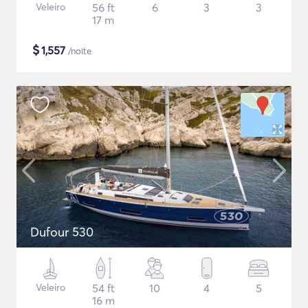
Veleiro
56 ft
6
3
3
17 m
$
1,557
/noite
Dufour 530
Veleiro
54 ft
10
4
5
16 m