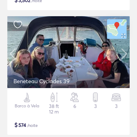
$
3,502
/noite
Beneteau Cyclades 39
Barco à Vela
38 ft
6
3
3
12 m
$
574
/noite