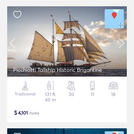
Picchiotti Tallship Historic Brigantine
Tradicional
131 ft
30
11
18
40 m
$
4,101
/noite