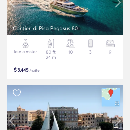
Cantieri di Pisa Pegasus 80
Iate a motor
80 ft
10
3
9
24 m
$
3,445
/noite