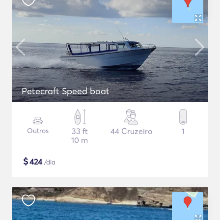
Petecraft Speed boat
Outros
33 ft
44 Cruzeiro
1
10 m
$
424
/dia