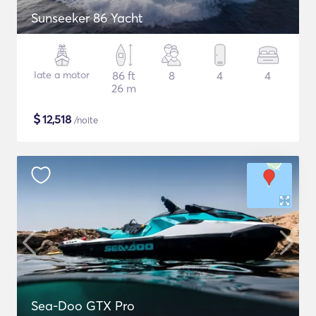
Sunseeker 86 Yacht
Iate a motor
86 ft
8
4
4
26 m
$
12,518
/noite
Sea-Doo GTX Pro