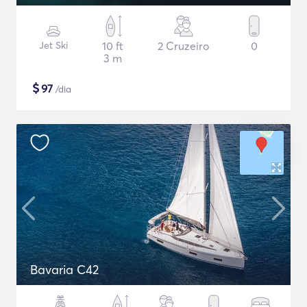
Jet Ski
10 ft
2 Cruzeiro
0
3 m
$
97
/dia
Bavaria C42