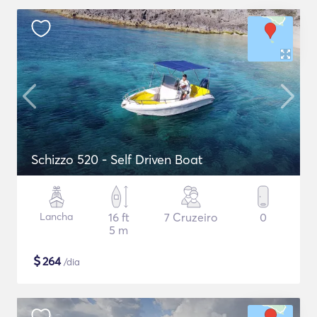
Schizzo 520 - Self Driven Boat
Lancha
16 ft
7 Cruzeiro
0
5 m
$
264
/dia