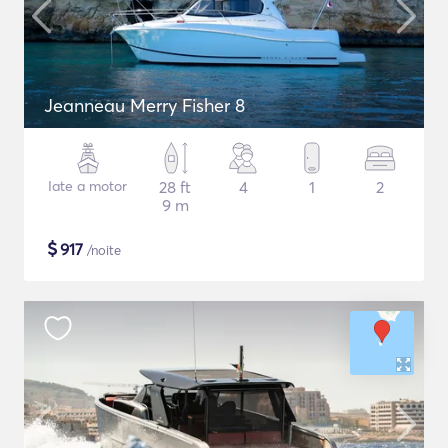
Jeanneau Merry Fisher 8
Iate a motor
28 ft
4
1
2
9 m
$
917
/noite