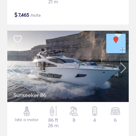
21 m
$
7,465
/noite
Sunseeker 86
Iate a motor
86 ft
8
4
6
26 m