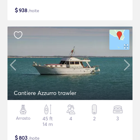
$
938
/noite
Cantiere Azzurro trawler
Arrasto
45 ft
4
2
3
14 m
$
803
/noite