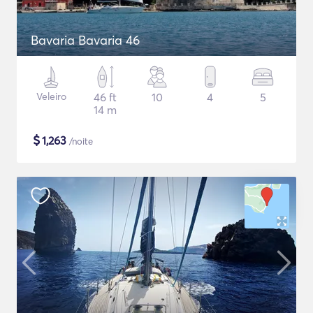
Bavaria Bavaria 46
Veleiro
46 ft
10
4
5
14 m
$
1,263
/noite