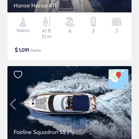
Hanse Hanse 411
Veleiro
41 ft
6
3
3
12 m
$
1,091
/noite
Fairline Squadron 55 Fly