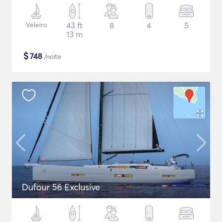
Veleiro
43 ft
8
4
5
13 m
$
748
/noite
Dufour 56 Exclusive