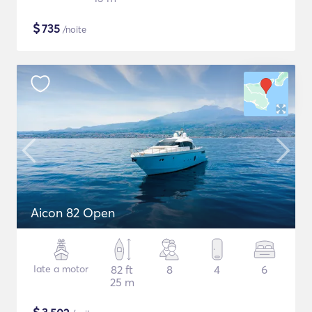
$
735
/noite
Aicon 82 Open
Iate a motor
82 ft
8
4
6
25 m