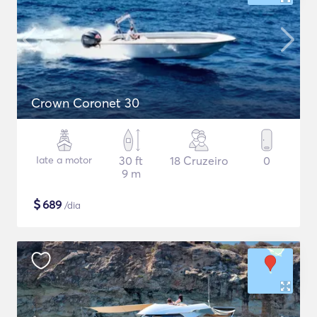
Crown Coronet 30
Iate a motor
30 ft
18 Cruzeiro
0
9 m
$
689
/dia