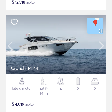
$
12,518
/noite
Cranchi M 44
Iate a motor
46 ft
4
2
2
14 m
$
4,019
/noite