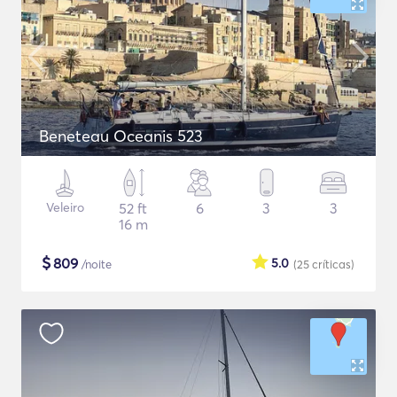
Beneteau Oceanis 523
Veleiro
52 ft
6
3
3
16 m
$
809
5.0
/noite
(25
críticas
)