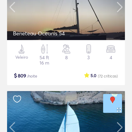
Beneteau Oceanis 54
Veleiro
54 ft
8
3
4
16 m
$
809
5.0
/noite
(72
críticas
)