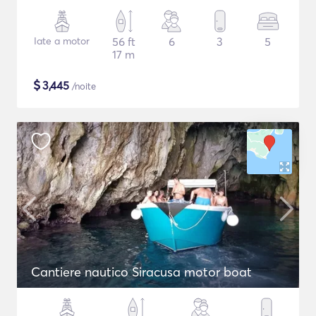
Iate a motor
56 ft
6
3
5
17 m
$
3,445
/noite
Cantiere nautico Siracusa motor boat