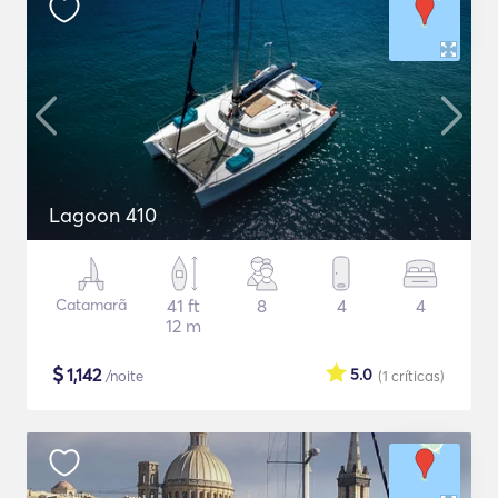
Lagoon 410
Catamarã
41 ft
8
4
4
12 m
$
1,142
5.0
/noite
(1
críticas
)