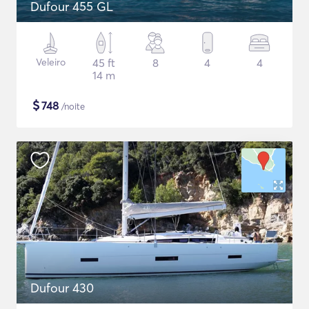
Dufour 455 GL
Veleiro
45 ft
8
4
4
14 m
$
748
/noite
Dufour 430