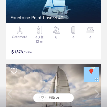
Fountaine Pajot Lavezzi 40
Catamarã
40 ft
8
4
4
12 m
$
1,378
/noite
Filtros