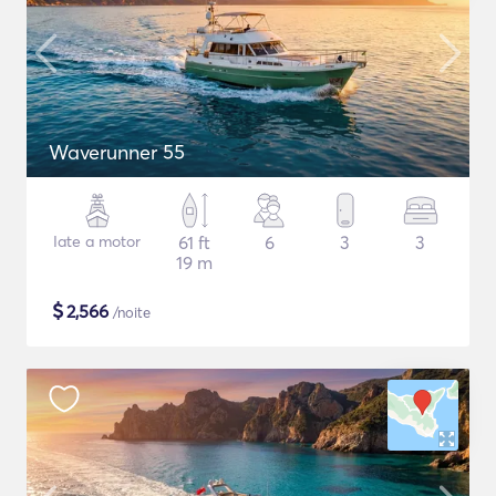
Waverunner 55
Iate a motor
61 ft
6
3
3
19 m
$
2,566
/noite