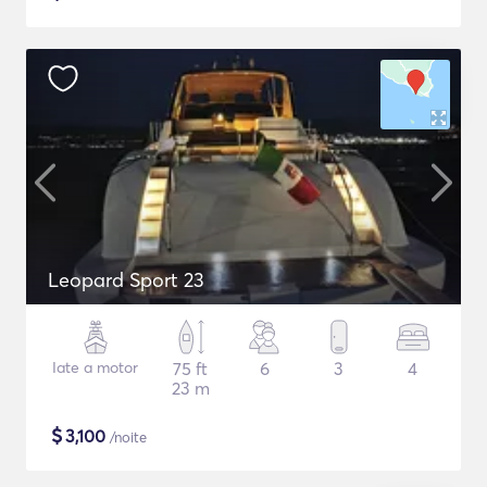
Leopard Sport 23
Iate a motor
75 ft
6
3
4
23 m
$
3,100
/noite