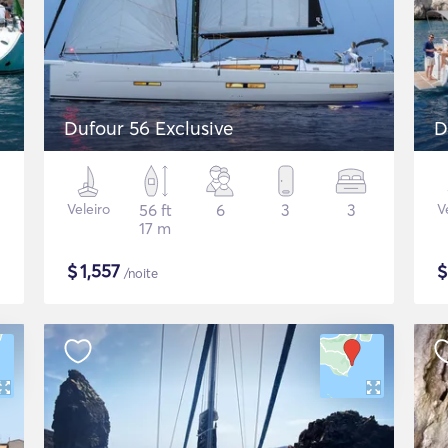
Dufour 56 Exclusive
D
Veleiro
56 ft
6
3
3
V
17 m
$
1,557
/noite