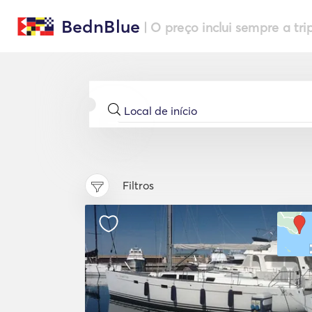
BednBlue
| O preço inclui sempre a tri
Filtros