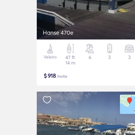
Hanse 470e
Veleiro
47 ft
6
3
3
14 m
$
918
/noite