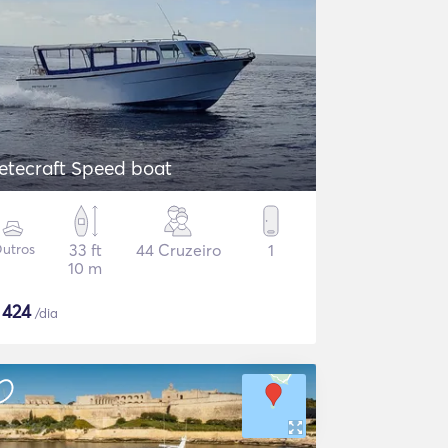
etecraft Speed boat
utros
33 ft
44 Cruzeiro
1
10 m
$
424
/dia