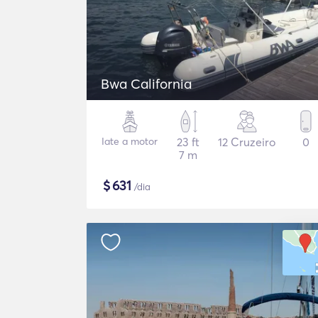
Bwa California
Iate a motor
23 ft
12 Cruzeiro
0
7 m
$
631
/dia