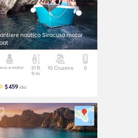
antiere nautico Siracusa motor
oat
rco a motor
31 ft
10 Cruzeiro
0
9 m
$
459
/dia