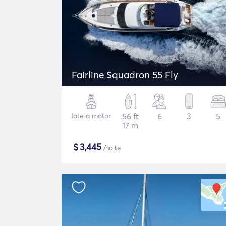
Fairline Squadron 55 Fly
Iate a motor
56 ft
6
3
5
17 m
$
3,445
/noite