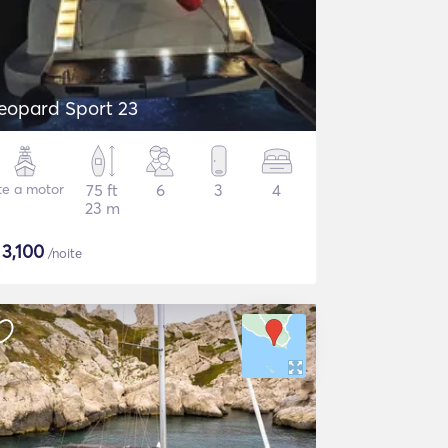
eopard Sport 23
te a motor
75 ft
6
3
4
23 m
$
3,100
/noite