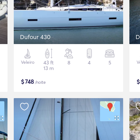
Dufour 430
D
Veleiro
43 ft
8
4
5
V
13 m
$
748
/noite