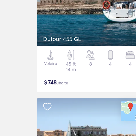
Dufour 455 GL
Veleiro
45 ft
8
4
4
14 m
$
748
/noite