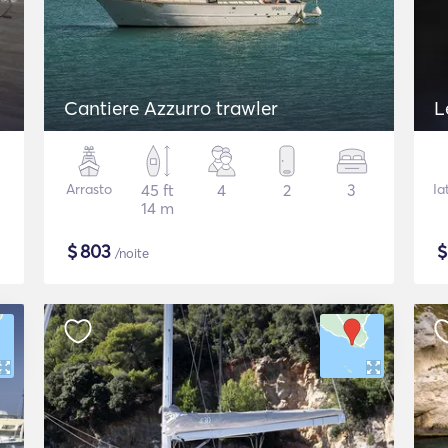
Cantiere Azzurro trawler
L
Arrasto
45 ft
4
2
3
Ia
14 m
$
803
/noite