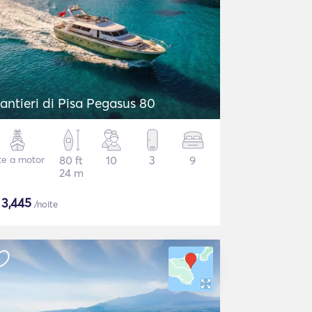
antieri di Pisa Pegasus 80
te a motor
80 ft
10
3
9
24 m
$
3,445
/noite