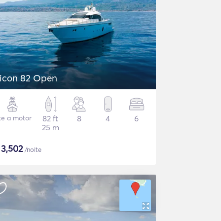
icon 82 Open
te a motor
82 ft
8
4
6
25 m
$
3,502
/noite