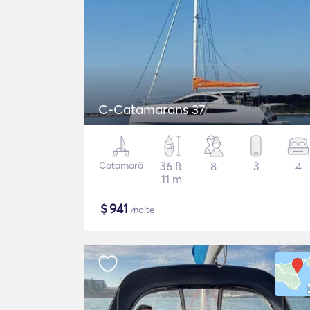
C-Catamarans 37
Catamarã
36 ft
8
3
4
11 m
$
941
/noite