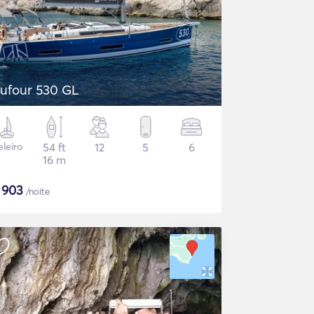
ufour 530 GL
eleiro
54 ft
12
5
6
16 m
$
903
/noite