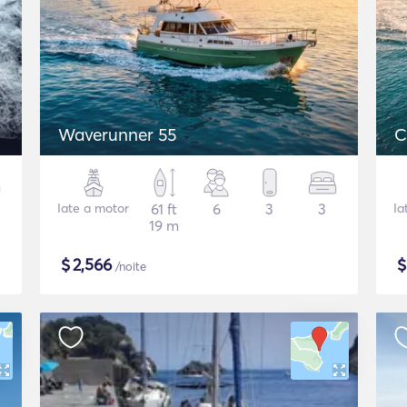
Waverunner 55
C
Iate a motor
61 ft
6
3
3
Ia
19 m
$
2,566
/noite