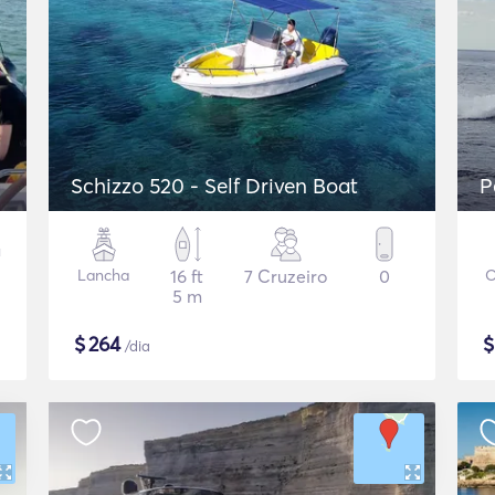
Schizzo 520 - Self Driven Boat
P
Lancha
16 ft
7 Cruzeiro
0
O
5 m
$
264
/dia