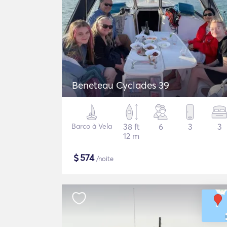
Beneteau Cyclades 39
Barco à Vela
38 ft
6
3
3
12 m
$
574
/noite