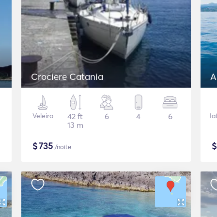
Crociere Catania
A
Veleiro
42 ft
6
4
6
Ia
13 m
$
735
/noite