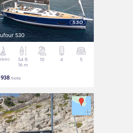
ufour 530
eleiro
54 ft
10
4
5
16 m
$
938
/noite