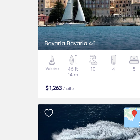
Bavaria Bavaria 46
Veleiro
46 ft
10
4
5
14 m
$
1,263
/noite