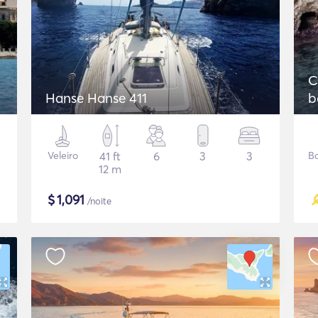
C
Hanse Hanse 411
b
Veleiro
41 ft
6
3
3
Ba
12 m
$
1,091
/noite