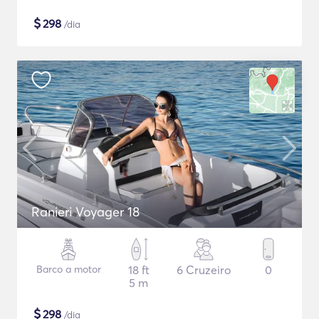
$
298
/dia
Ranieri Voyager 18
Barco a motor
18 ft
6 Cruzeiro
0
5 m
$
298
/dia