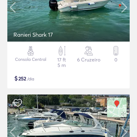
Ranieri Shark 17
Consola Central
17 ft
6 Cruzeiro
0
5 m
$
252
/dia