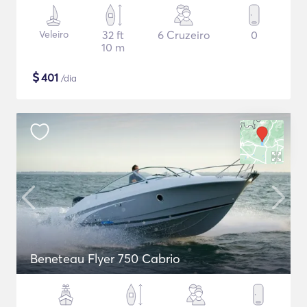
Veleiro
32 ft
6 Cruzeiro
0
10 m
$
401
/dia
Beneteau Flyer 750 Cabrio