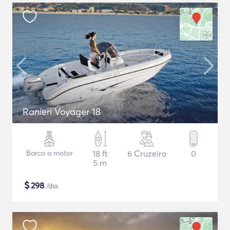
Ranieri Voyager 18
Barco a motor
18 ft
6 Cruzeiro
0
5 m
$
298
/dia