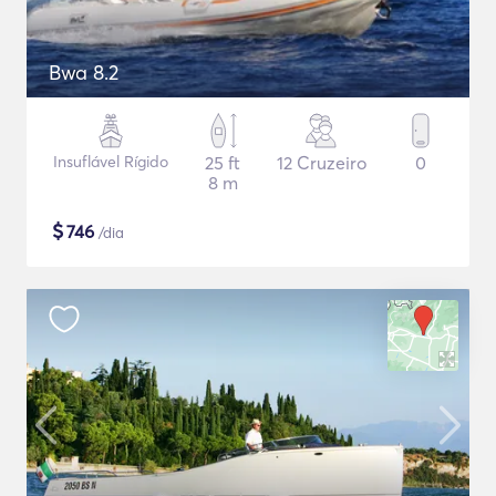
Bwa 8.2
Insuflável Rígido
25 ft
12 Cruzeiro
0
8 m
$
746
/dia