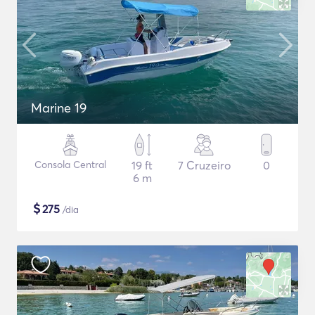
Marine 19
Consola Central
19 ft
7 Cruzeiro
0
6 m
$
275
/dia