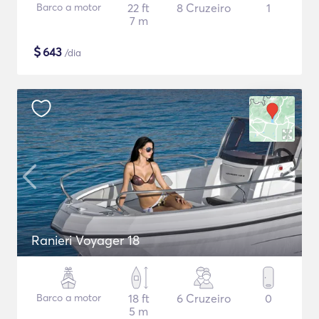
Barco a motor
22 ft
8 Cruzeiro
1
7 m
$
643
/dia
Ranieri Voyager 18
Barco a motor
18 ft
6 Cruzeiro
0
5 m