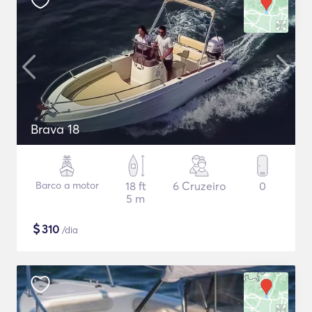
Brava 18
Barco a motor
18 ft
6 Cruzeiro
0
5 m
$
310
/dia