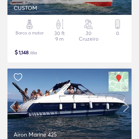
CUSTOM
Barco a motor
30 ft
30
0
9 m
Cruzeiro
$
1,148
/dia
Airon Marine 425