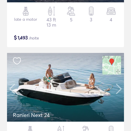
Iate a motor
43 ft
5
3
4
13 m
$
1,493
/noite
Ranieri Next 24