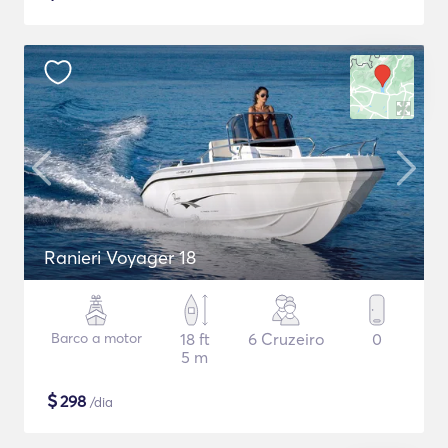
Ranieri Voyager 18
Barco a motor
18 ft
6 Cruzeiro
0
5 m
$
298
/dia