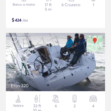
Barco a motor
17 ft
6 Cruzeiro
1
5 m
$
424
/dia
Elan 320
Veleiro
32 ft
6
2
4
10 m