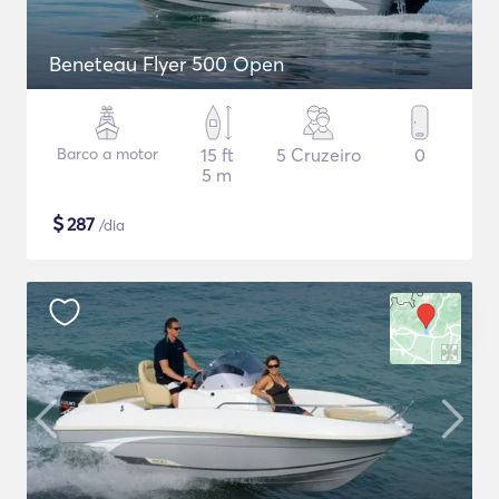
Beneteau Flyer 500 Open
Barco a motor
15 ft
5 Cruzeiro
0
5 m
$
287
/dia