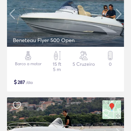
Beneteau Flyer 500 Open
Barco a motor
15 ft
5 Cruzeiro
0
5 m
$
287
/dia