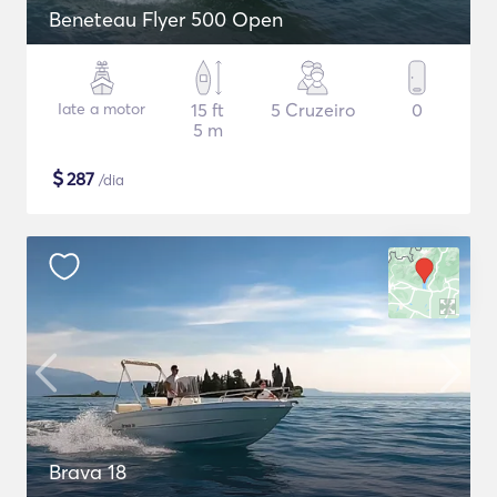
Beneteau Flyer 500 Open
Iate a motor
15 ft
5 Cruzeiro
0
5 m
$
287
/dia
Brava 18