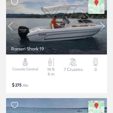
Ranieri Shark 19
Consola Central
19 ft
7 Cruzeiro
0
6 m
$
275
/dia