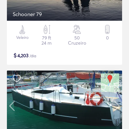
Schooner 79
Veleiro
79 ft
50
0
24 m
Cruzeiro
$
4,203
/dia