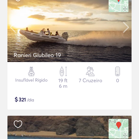
Ranieri Giubileo 19
Insuflável Rígido
19 ft
7 Cruzeiro
0
6 m
$
321
/dia