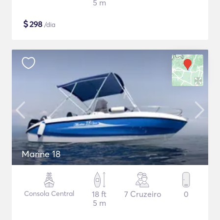
5 m
$
298
/dia
Marine 18
Consola Central
18 ft
7 Cruzeiro
0
5 m