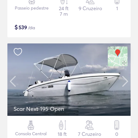
Passeio pedestre
24 ft
9 Cruzeiro
1
7 m
$
539
/dia
Scar Next 195 Open
Consola Central
18 ft
7 Cruzeiro
0