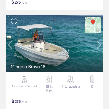
$
275
/dia
Mingola Brava 18
Consola Central
18 ft
7 Cruzeiro
0
5 m
$
275
/dia