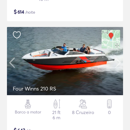
$
614
/noite
Four Winns 210 RS
Barco a motor
21 ft
8 Cruzeiro
0
6 m