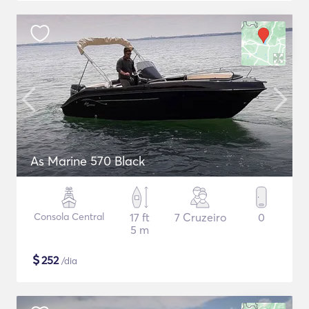
As Marine 570 Black
Consola Central
17 ft
7 Cruzeiro
0
5 m
$
252
/dia