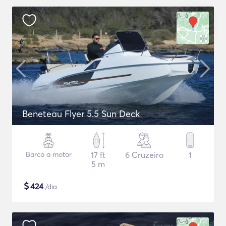
Beneteau Flyer 5.5 Sun Deck
Barco a motor
17 ft
6 Cruzeiro
1
5 m
$
424
/dia