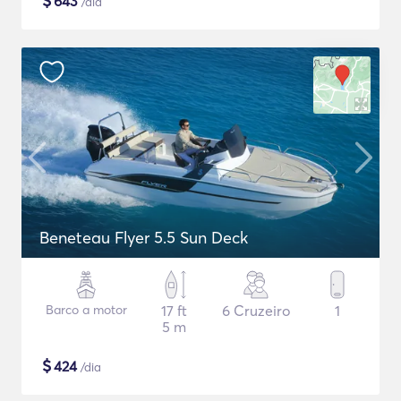
$
643
/dia
Beneteau Flyer 5.5 Sun Deck
Barco a motor
17 ft
6 Cruzeiro
1
5 m
$
424
/dia