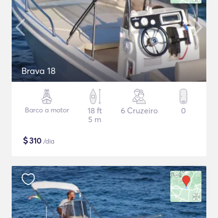
Brava 18
Barco a motor
18 ft
6 Cruzeiro
0
5 m
$
310
/dia