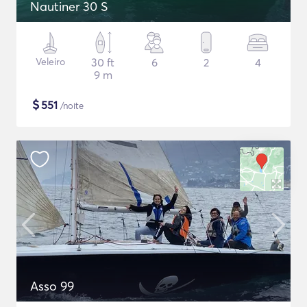
Nautiner 30 S
Veleiro
30 ft
6
2
4
9 m
$
551
/noite
Asso 99