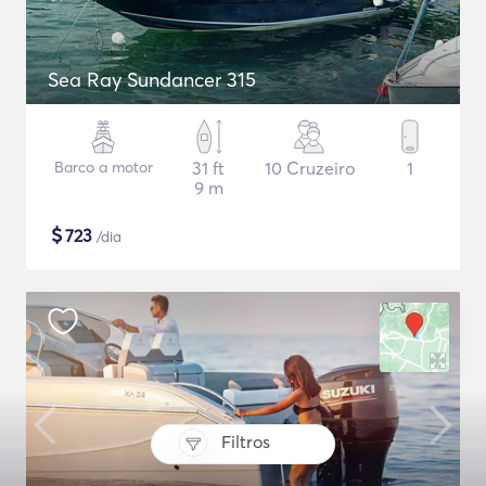
Sea Ray Sundancer 315
Barco a motor
31 ft
10 Cruzeiro
1
9 m
$
723
/dia
Filtros