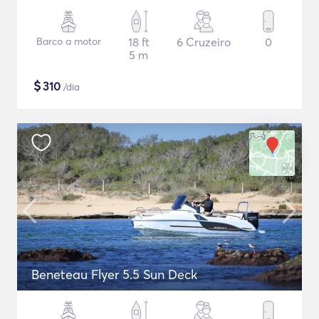
Barco a motor
18 ft
6 Cruzeiro
0
5 m
$
310
/dia
Beneteau Flyer 5.5 Sun Deck