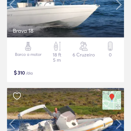
Brava 18
Barco a motor
18 ft
6 Cruzeiro
0
5 m
$
310
/dia