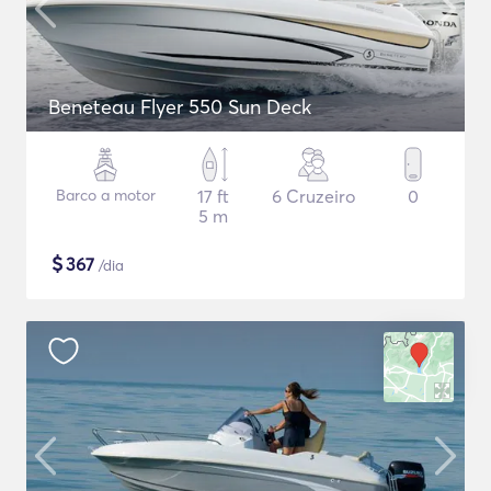
Beneteau Flyer 550 Sun Deck
Barco a motor
17 ft
6 Cruzeiro
0
5 m
$
367
/dia