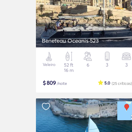
Beneteau Oceanis 523
Veleiro
52 ft
6
3
3
16 m
$
809
5.0
/noite
(25
críticas
)