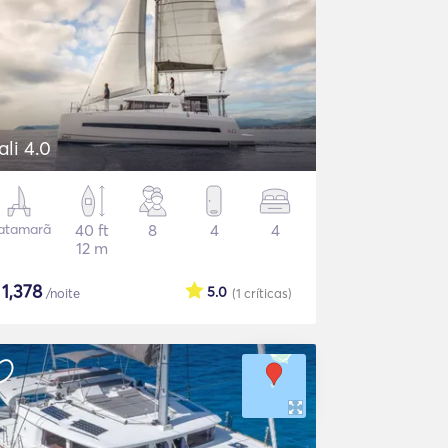
ali 4.0
atamarã
40 ft
8
4
4
12 m
$
1,378
5.0
/noite
(1
críticas
)