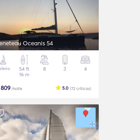
eneteau Oceanis 54
eleiro
54 ft
8
3
4
16 m
$
809
5.0
/noite
(72
críticas
)