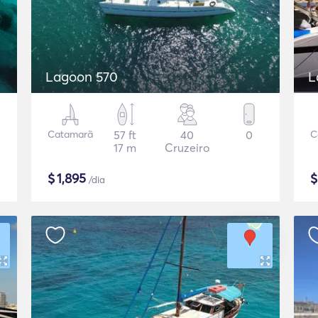
Lagoon 570
L
Catamarã
57 ft
40
0
C
17 m
Cruzeiro
$
1,895
/dia