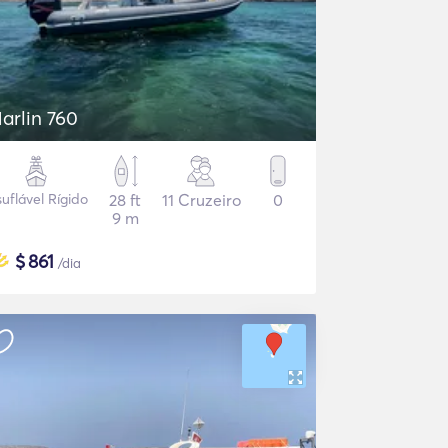
arlin 760
suflável Rígido
28 ft
11 Cruzeiro
0
9 m
$
861
/dia