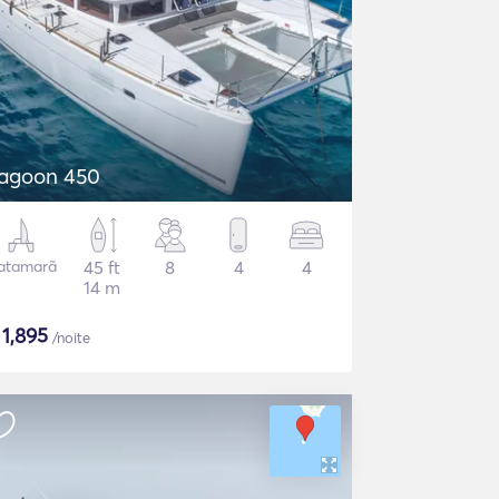
agoon 450
atamarã
45 ft
8
4
4
14 m
$
1,895
/noite