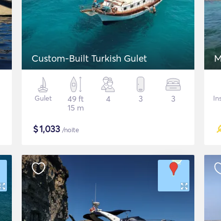
Custom-Built Turkish Gulet
M
Gulet
49 ft
4
3
3
In
15 m
$
1,033
/noite