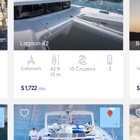
Lagoon 42
B
Catamarã
42 ft
15 Cruzeiro
3
V
13 m
$
1,722
/dia