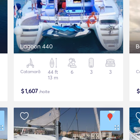
Lagoon 440
B
Catamarã
44 ft
6
3
3
C
13 m
$
1,607
/noite