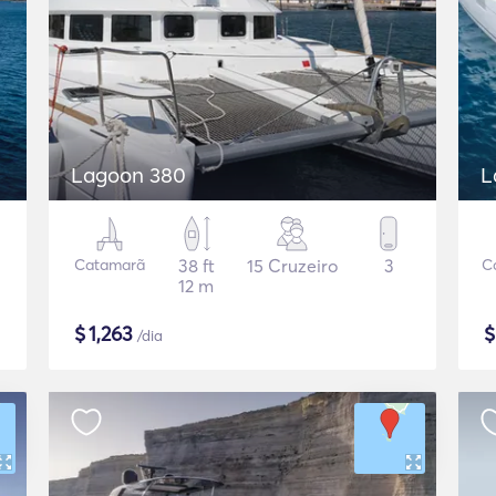
Lagoon 380
L
Catamarã
38 ft
15 Cruzeiro
3
C
12 m
$
1,263
/dia