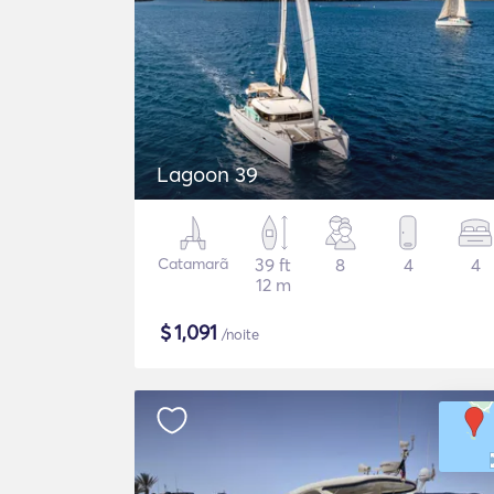
Lagoon 39
Catamarã
39 ft
8
4
4
12 m
$
1,091
/noite