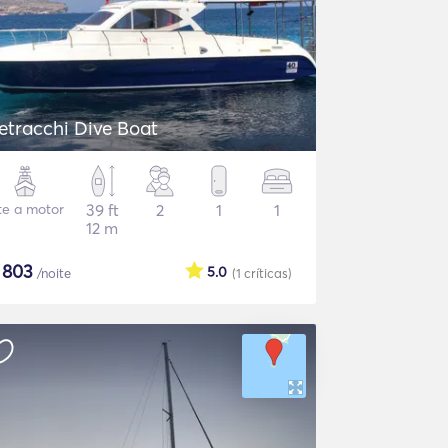
etracchi Dive Boat
te a motor
39 ft
2
1
1
12 m
$
803
5.0
/noite
(1
críticas
)