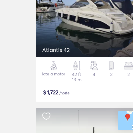
Atlantis 42
Iate a motor
42 ft
4
2
2
13 m
$
1,722
/noite