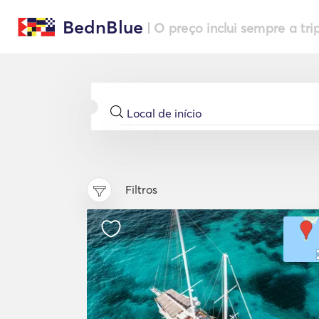
BednBlue
| O preço inclui sempre a tri
Filtros