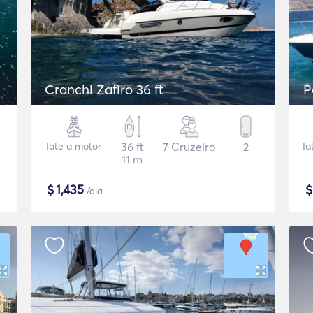
Cranchi Zafiro 36 ft
P
Iate a motor
36 ft
7 Cruzeiro
2
Ia
11 m
$
1,435
/dia