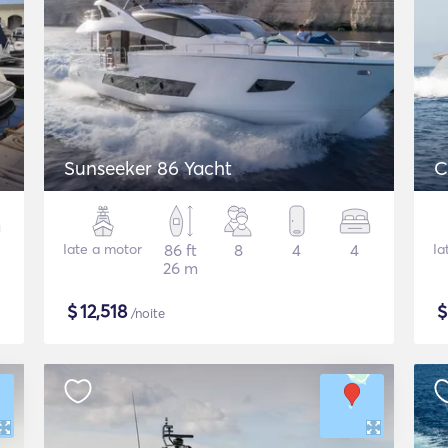
Sunseeker 86 Yacht
C
Iate a motor
86 ft
8
4
4
Ia
26 m
$
12,518
/noite