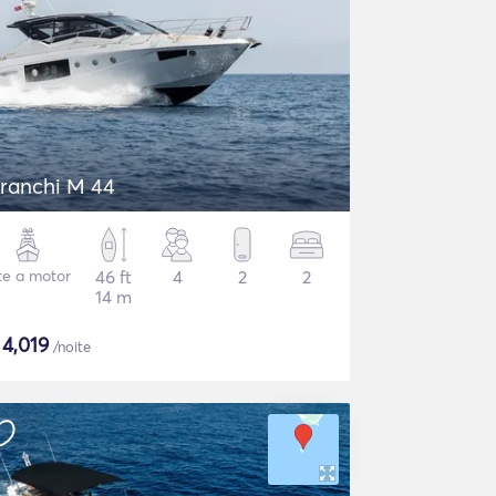
ranchi M 44
te a motor
46 ft
4
2
2
14 m
$
4,019
/noite