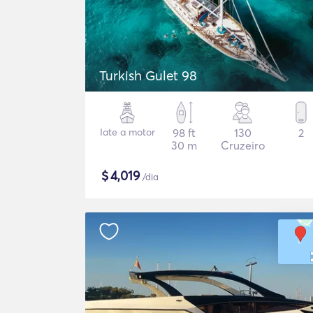
Turkish Gulet 98
Iate a motor
98 ft
130
2
30 m
Cruzeiro
$
4,019
/dia