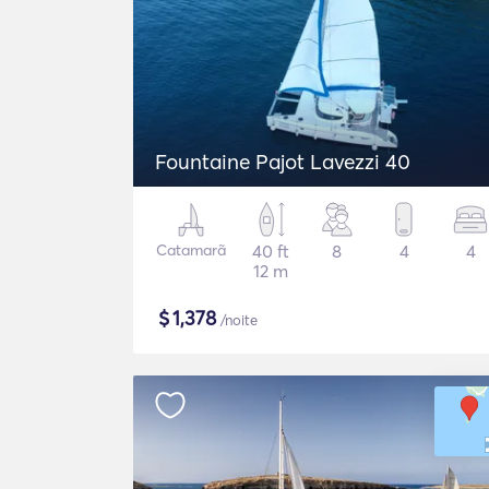
Fountaine Pajot Lavezzi 40
Catamarã
40 ft
8
4
4
12 m
$
1,378
/noite