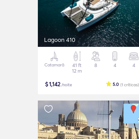
Lagoon 410
Catamarã
41 ft
8
4
4
12 m
$
1,142
5.0
/noite
(1
críticas
)