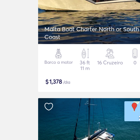
Malta Boat Charter North or South
Coast
Barco a motor
36 ft
16 Cruzeiro
0
11 m
$
1,378
/dia