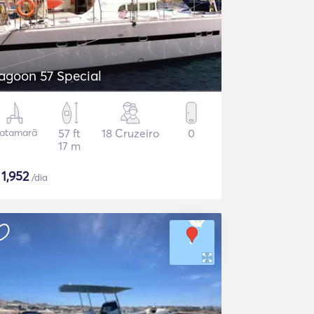
agoon 57 Special
atamarã
57 ft
18 Cruzeiro
0
17 m
$
1,952
/dia