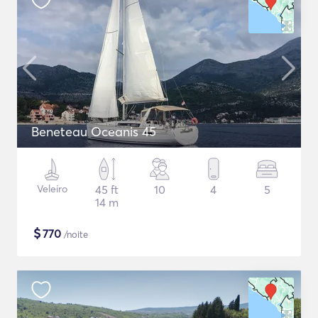
Beneteau Oceanis 45
Veleiro
45 ft
10
4
5
14 m
$
770
/noite