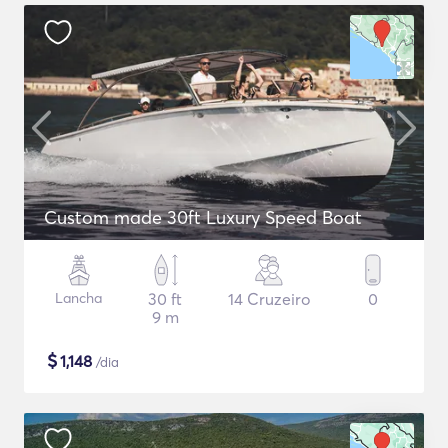
Custom made 30ft Luxury Speed Boat
Lancha
30 ft
14 Cruzeiro
0
9 m
$
1,148
/dia