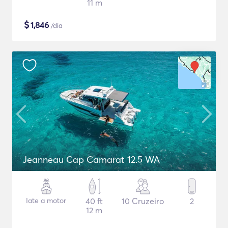
11 m
$
1,846
/dia
Jeanneau Cap Camarat 12.5 WA
Iate a motor
40 ft
10 Cruzeiro
2
12 m