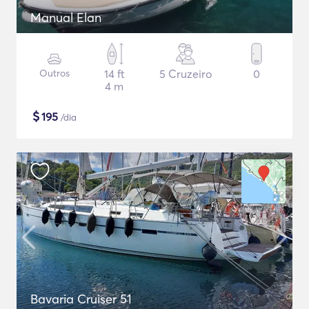
Manual Elan
Outros
14 ft
5 Cruzeiro
0
4 m
$
195
/dia
Bavaria Cruiser 51