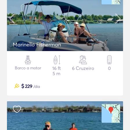
Marinello Fisherman
Barco a motor
16 ft
6 Cruzeiro
0
5 m
$
229
/dia