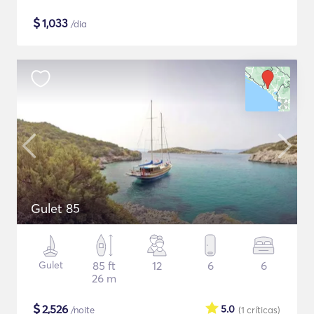
$
1,033
/dia
Gulet 85
Gulet
85 ft
12
6
6
26 m
$
2,526
5.0
/noite
(1
críticas
)