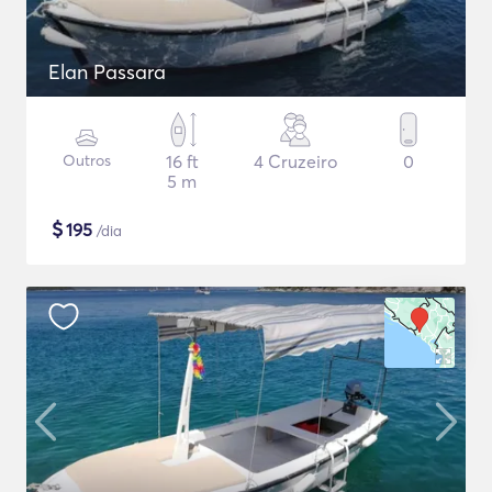
Elan Passara
Outros
16 ft
4 Cruzeiro
0
5 m
$
195
/dia