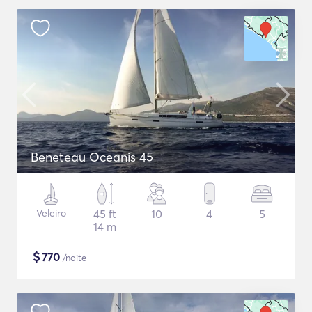
Beneteau Oceanis 45
Veleiro
45 ft
10
4
5
14 m
$
770
/noite