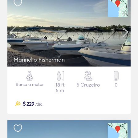
Marinello Fisherman
Barco a motor
18 ft
6 Cruzeiro
0
5 m
$
229
/dia