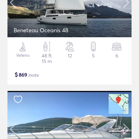
Beneteau Oceanis 48
Veleiro
48 ft
12
5
6
15 m
$
869
/noite