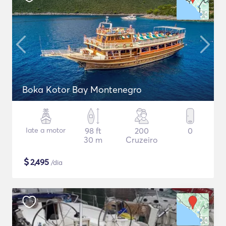
Boka Kotor Bay Montenegro
Iate a motor
98 ft
200
0
30 m
Cruzeiro
$
2,495
/dia