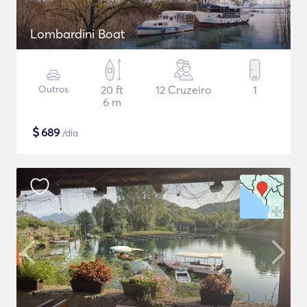
Lombardini Boat
Outros
20 ft
12 Cruzeiro
1
6 m
$
689
/dia