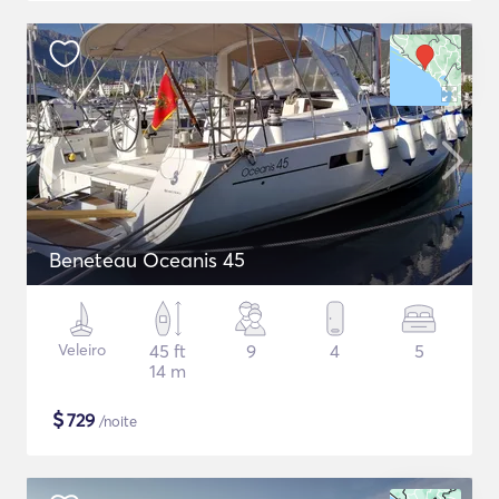
Beneteau Oceanis 45
Veleiro
45 ft
9
4
5
14 m
$
729
/noite