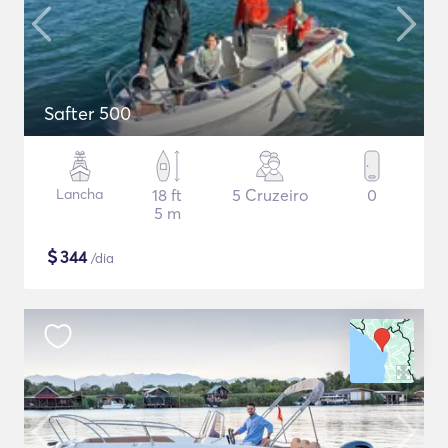
Safter 500
Lancha
18 ft
5 Cruzeiro
0
5 m
$
344
/dia