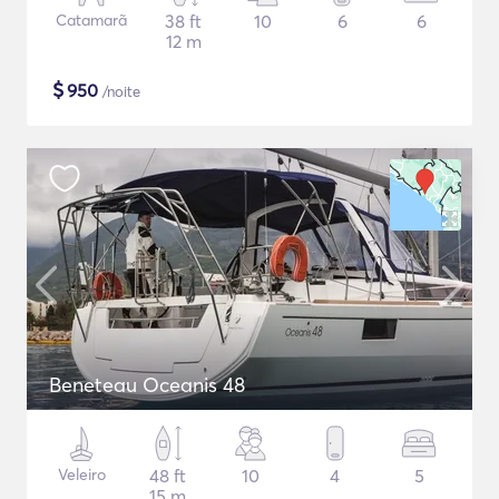
Catamarã
38 ft
10
6
6
12 m
$
950
/noite
Beneteau Oceanis 48
Veleiro
48 ft
10
4
5
15 m