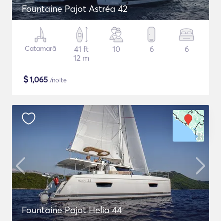
Fountaine Pajot Astréa 42
Catamarã
41 ft
10
6
6
12 m
$
1,065
/noite
Fountaine Pajot Helia 44