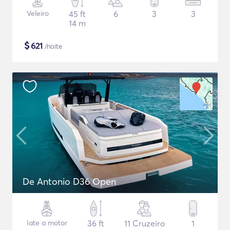
Veleiro
45 ft
6
3
3
14 m
$
621
/noite
De Antonio D36 Open
Iate a motor
36 ft
11 Cruzeiro
1