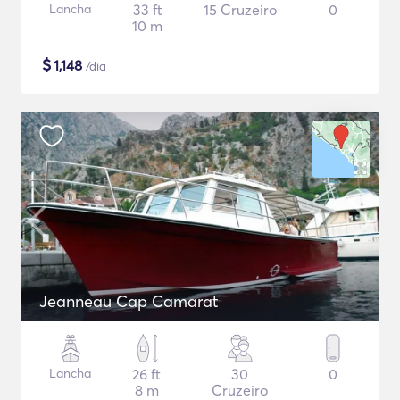
Lancha
33 ft
15 Cruzeiro
0
10 m
$
1,148
/dia
Jeanneau Cap Camarat
Lancha
26 ft
30
0
8 m
Cruzeiro