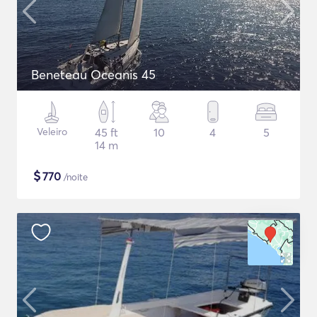
Beneteau Oceanis 45
Veleiro
45 ft
10
4
5
14 m
$
770
/noite