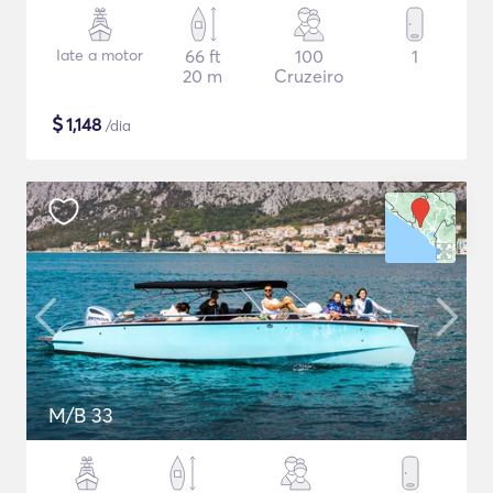
Iate a motor
66 ft
100
1
20 m
Cruzeiro
$
1,148
/dia
M/B 33