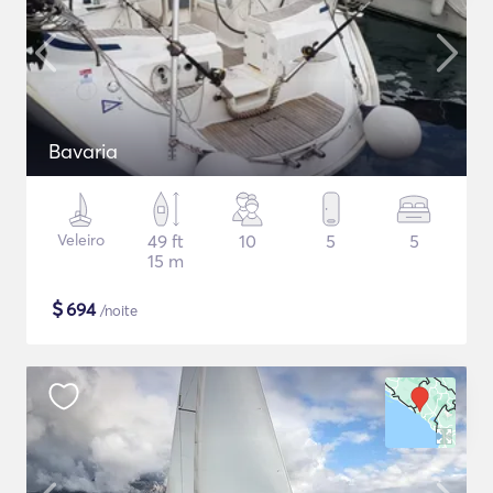
Bavaria
Veleiro
49 ft
10
5
5
15 m
$
694
/noite