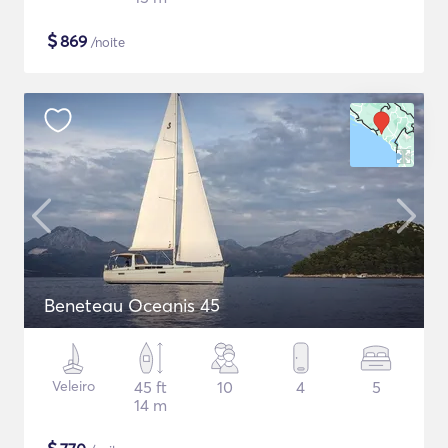
$
869
/noite
Beneteau Oceanis 45
Veleiro
45 ft
10
4
5
14 m