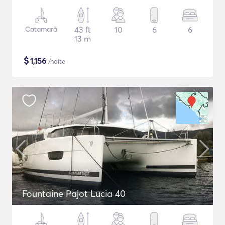
Catamarã
43 ft
10
6
6
13 m
$
1,156
/noite
Fountaine Pajot Lucia 40