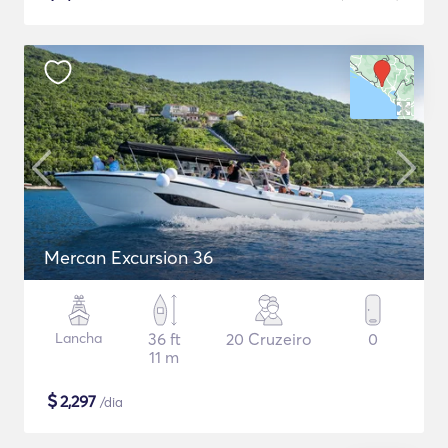
Mercan Excursion 36
Lancha
36 ft
20 Cruzeiro
0
11 m
$
2,297
/dia