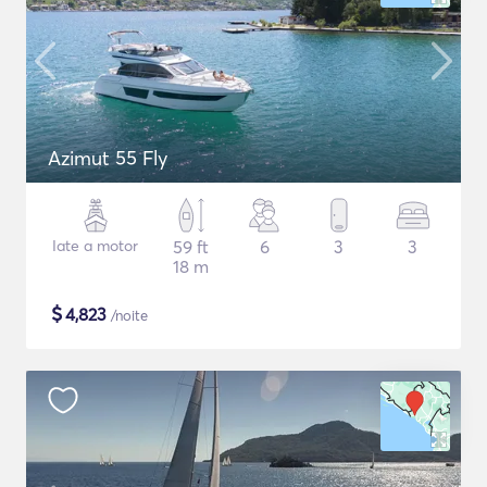
Azimut 55 Fly
Iate a motor
59 ft
6
3
3
18 m
$
4,823
/noite