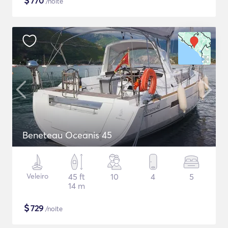
$
770
/noite
Beneteau Oceanis 45
Veleiro
45 ft
10
4
5
14 m
$
729
/noite