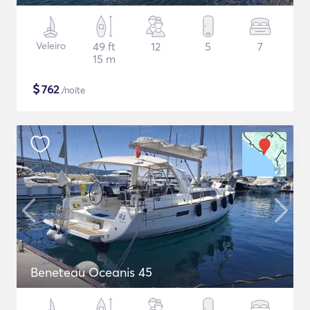
Veleiro
49 ft
12
5
7
15 m
$
762
/noite
Beneteau Oceanis 45