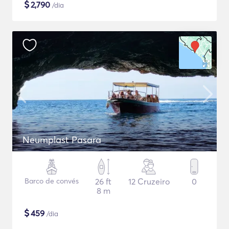
$
2,790
/dia
Neumplast Pasara
Barco de convés
26 ft
12 Cruzeiro
0
8 m
$
459
/dia