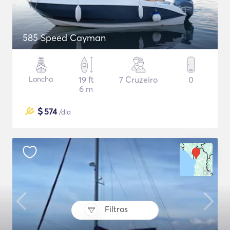
585 Speed Cayman
Lancha
19 ft
7 Cruzeiro
0
6 m
$
574
/dia
Filtros