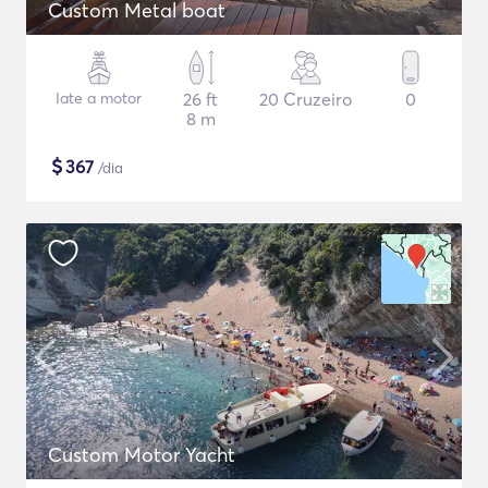
Custom Metal boat
Iate a motor
26 ft
20 Cruzeiro
0
8 m
$
367
/dia
Custom Motor Yacht