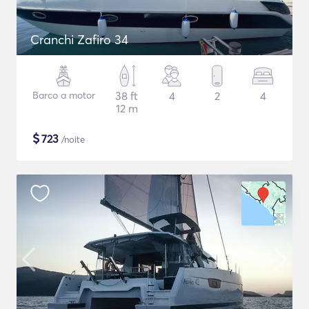
Cranchi Zafiro 34
Barco a motor
38 ft
4
2
4
12 m
$
723
/noite