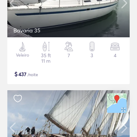
Bavaria 35
Veleiro
35 ft
7
3
4
11 m
$
437
/noite