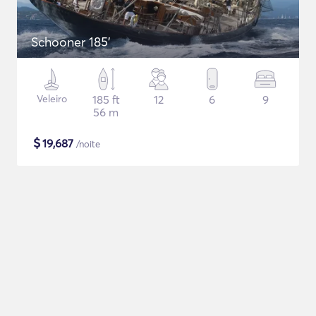
Schooner 185'
Veleiro
185 ft
12
6
9
56 m
$
19,687
/noite