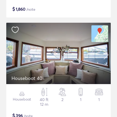
$
1,860
/noite
Houseboat 40
Houseboat
40 ft
2
1
1
12 m
$
396
/noite