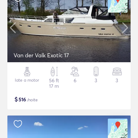
Van der Valk Exotic 17
Iate a motor
56 ft
6
3
3
17 m
$
516
/noite