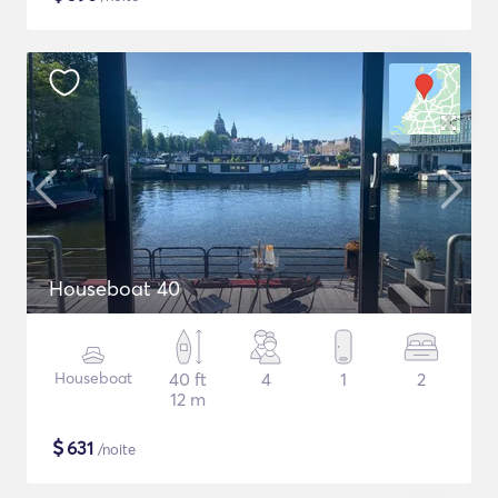
Houseboat 40
Houseboat
40 ft
4
1
2
12 m
$
631
/noite