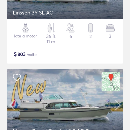
Linssen 35 SL AC
Iate a motor
35 ft
6
2
3
11 m
$
803
/noite