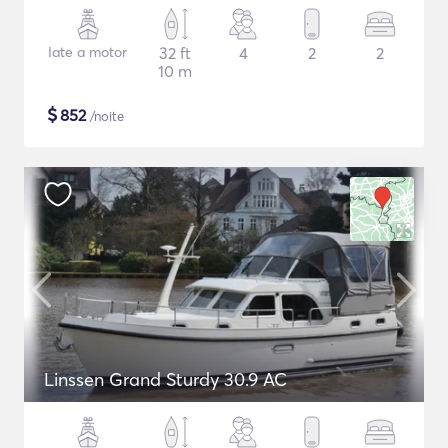
Iate a motor
32 ft
4
2
2
10 m
$
852
/noite
Linssen Grand Sturdy 30.9 AC