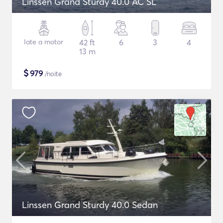
Linssen Grand Sturdy 40.0 AC SL
Iate a motor
42 ft
6
3
4
13 m
$
979
/noite
Linssen Grand Sturdy 40.0 Sedan