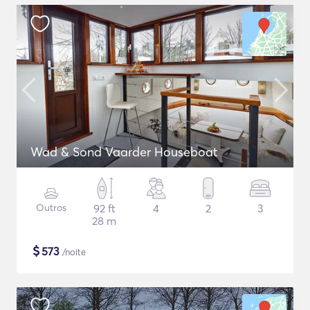
Wad & Sond Vaarder Houseboat
Outros
92 ft
4
2
3
28 m
$
573
/noite