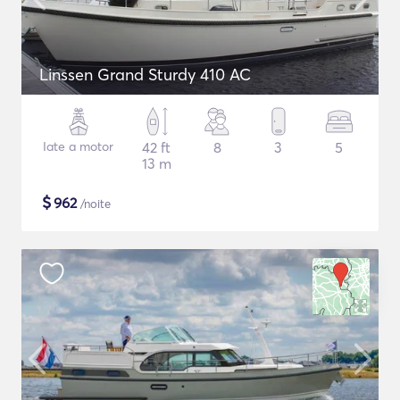
Linssen Grand Sturdy 410 AC
Iate a motor
42 ft
8
3
5
13 m
$
962
/noite