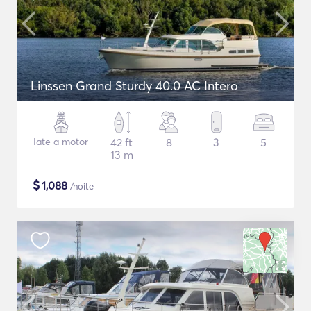
Linssen Grand Sturdy 40.0 AC Intero
Iate a motor
42 ft
8
3
5
13 m
$
1,088
/noite