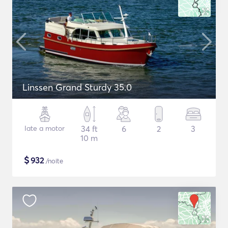
Linssen Grand Sturdy 35.0
Iate a motor
34 ft
6
2
3
10 m
$
932
/noite