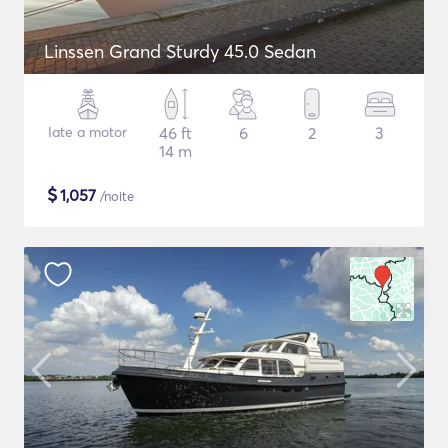
Linssen Grand Sturdy 45.0 Sedan
Iate a motor
46 ft
6
2
3
14 m
$
1,057
/noite