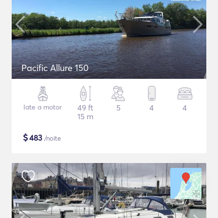
Pacific Allure 150
Iate a motor
49 ft
5
4
4
15 m
$
483
/noite