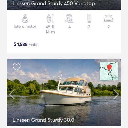
Linssen Grand Sturdy 450 Variotop
Iate a motor
45 ft
4
2
2
14 m
$
1,588
/noite
Linssen Grand Sturdy 30.0