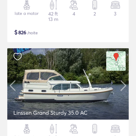
Iate a motor
42 ft
4
2
3
13 m
$
826
/noite
Linssen Grand Sturdy 35.0 AC