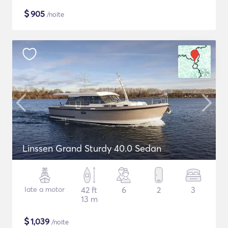
$
905
/noite
Linssen Grand Sturdy 40.0 Sedan
Iate a motor
42 ft
6
2
3
13 m
$
1,039
/noite