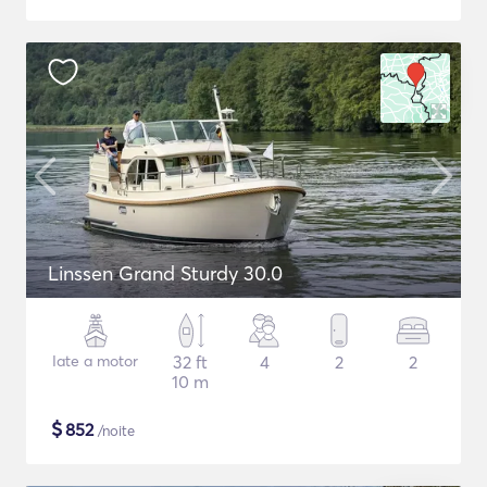
Linssen Grand Sturdy 30.0
Iate a motor
32 ft
4
2
2
10 m
$
852
/noite