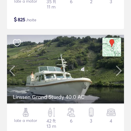
Iate a motor
35 ft
6
2
3
11 m
$
825
/noite
Linssen Grand Sturdy 40.0 AC
Iate a motor
42 ft
6
3
4
13 m