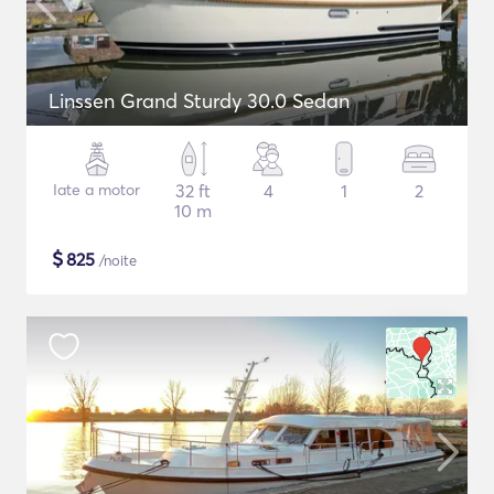
Linssen Grand Sturdy 30.0 Sedan
Iate a motor
32 ft
4
1
2
10 m
$
825
/noite