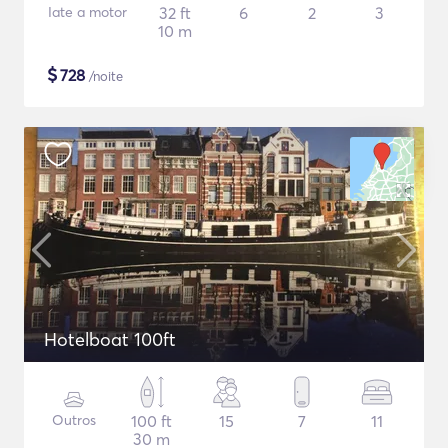
Iate a motor
32 ft
6
2
3
10 m
$
728
/noite
Hotelboat 100ft
Outros
100 ft
15
7
11
30 m