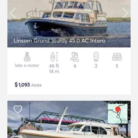
Linssen Grand Sturdy 45.0 AC Intero
Iate a motor
46 ft
6
3
5
14 m
$
1,093
/noite