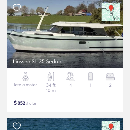
Linssen SL 35 Sedan
Iate a motor
34 ft
4
1
2
10 m
$
852
/noite