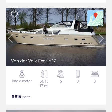
Van der Valk Exotic 17
Iate a motor
56 ft
6
3
3
17 m
$
516
/noite