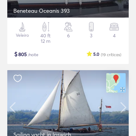
Beneteau Oceanis 393
Veleiro
40 ft
6
3
4
12 m
$
805
5.0
/noite
(19
críticas
)
Sailing yacht in Ipswich