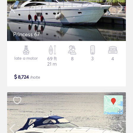
Princess 67
Iate a motor
69 ft
8
3
4
21 m
$
8,724
/noite