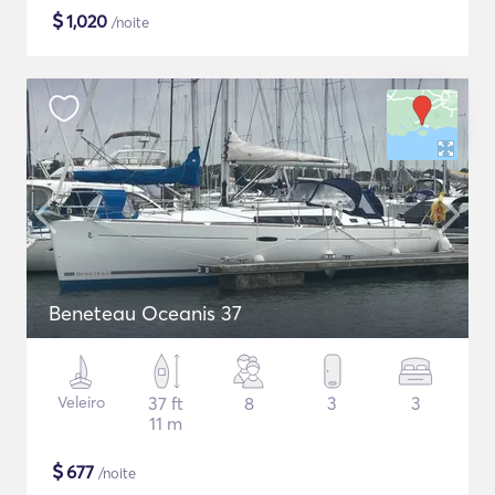
$
1,020
/noite
Beneteau Oceanis 37
Veleiro
37 ft
8
3
3
11 m
$
677
/noite