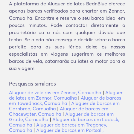
A plataforma de Aluguer de Iates BednBlue oferece
apenas barcos verificados para charter em Zennor,
Cornualha. Encontre e reserve o seu barco ideal em
poucos minutos. Pode contactar diretamente o
proprietário ou a nós com qualquer dúvida que
tenha. Se ainda não consegue decidir sobre o barco
perfeito para as suas férias, deixe os nossos
especialistas em viagens sugerirem os melhores
barcos de vela, catamarãs ou iates a motor para a
sua viagem.
Pesquisas similares
Aluguer de veleiros em Zennor, Cornualha
|
Aluguer
de iates em Zennor, Cornualha
|
Aluguer de barcos
em Towednack, Cornualha
|
Aluguer de barcos em
Carnbrea, Cornualha
|
Aluguer de barcos em
Chacewater, Cornualha
|
Aluguer de barcos em
Grade, Cornualha
|
Aluguer de barcos em Ladock,
Cornualha
|
Aluguer de barcos em Tregoney,
Cornualha
|
Aluguer de barcos em Portsall,