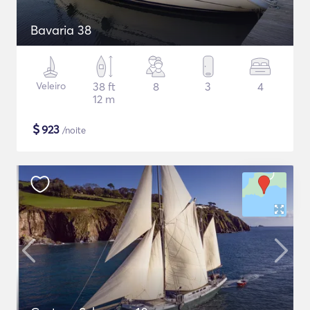
Bavaria 38
Veleiro
38 ft
8
3
4
12 m
$
923
/noite