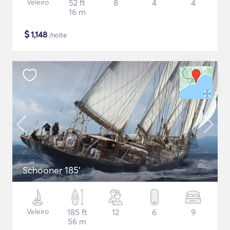
Veleiro
52 ft
8
4
4
16 m
$
1,148
/noite
Schooner 185'
Veleiro
185 ft
12
6
9
56 m