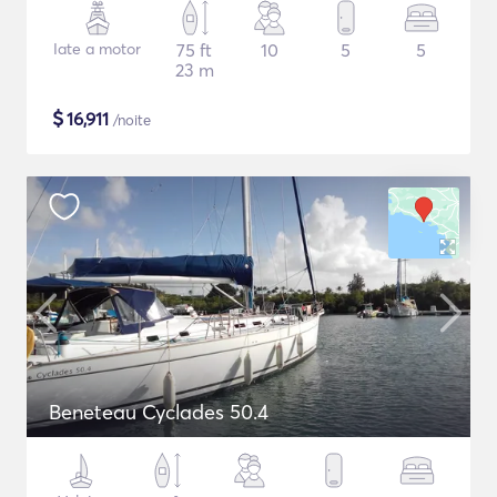
Iate a motor
75 ft
10
5
5
23 m
$
16,911
/noite
Beneteau Cyclades 50.4