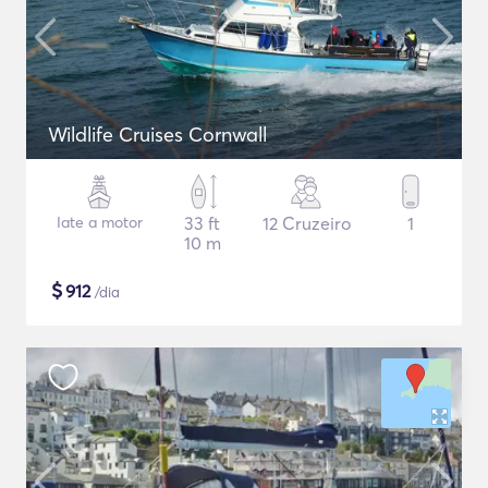
Wildlife Cruises Cornwall
Iate a motor
33 ft
12 Cruzeiro
1
10 m
$
912
/dia