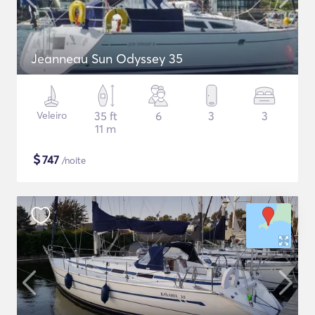
Jeanneau Sun Odyssey 35
Veleiro
35 ft
6
3
3
11 m
$
747
/noite