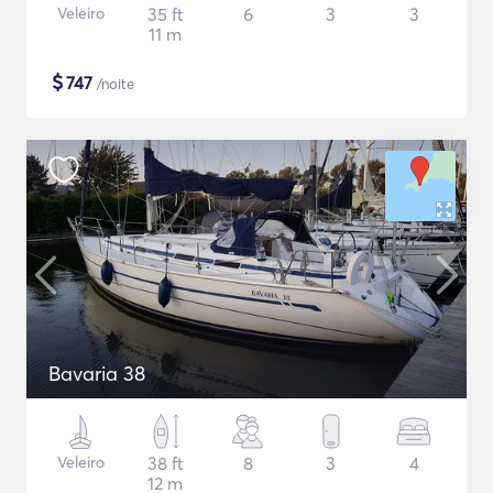
Veleiro
35 ft
6
3
3
11 m
$
747
/noite
Bavaria 38
Veleiro
38 ft
8
3
4
12 m