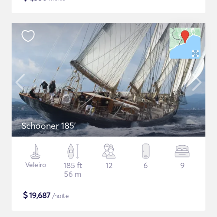
Schooner 185'
Veleiro
185 ft
12
6
9
56 m
$
19,687
/noite