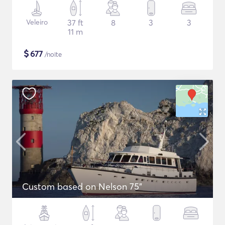
Veleiro
37 ft
8
3
3
11 m
$
677
/noite
Custom based on Nelson 75"