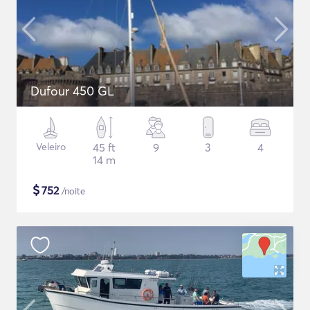
Dufour 450 GL
Veleiro
45 ft
9
3
4
14 m
$
752
/noite