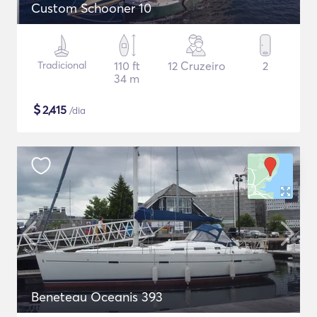
Custom Schooner 10
Tradicional
110 ft
12 Cruzeiro
2
34 m
$
2,415
/dia
Beneteau Oceanis 393