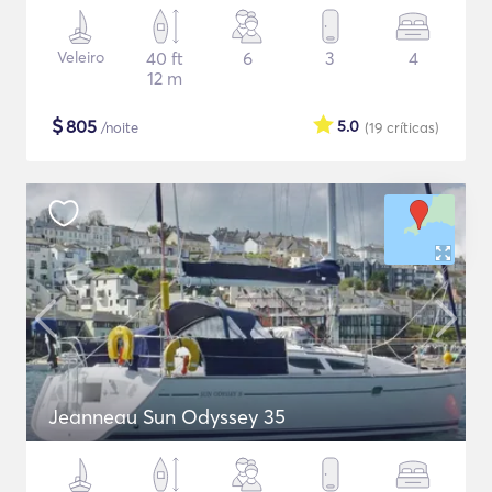
Veleiro
40 ft
6
3
4
12 m
$
805
5.0
/noite
(19
críticas
)
Jeanneau Sun Odyssey 35