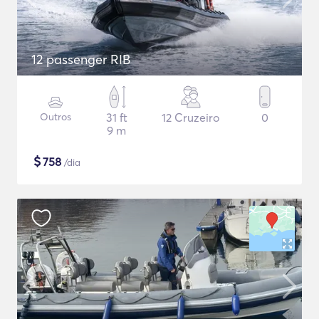
12 passenger RIB
Outros
31 ft
12 Cruzeiro
0
9 m
$
758
/dia