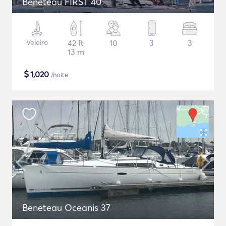
Beneteau FIRST 40
Veleiro
42 ft
10
3
3
13 m
$
1,020
/noite
Beneteau Oceanis 37