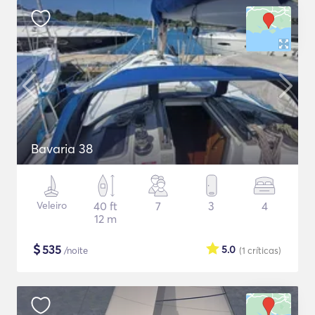
Bavaria 38
Veleiro
40 ft
7
3
4
12 m
$
535
5.0
/noite
(1
críticas
)