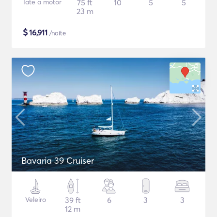
Iate a motor
75 ft
10
5
5
23 m
$
16,911
/noite
Bavaria 39 Cruiser
Veleiro
39 ft
6
3
3
12 m