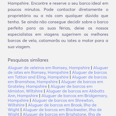
Hampshire. Encontre e reserve o seu barco ideal em
poucos minutos. Pode contactar diretamente o
proprietário ou a nós com qualquer dúvida que
tenha. Se ainda não consegue decidir sobre o barco
perfeito para as suas férias, deixe os nossos
especialistas em viagens sugerirem os melhores
barcos de vela, catamarãs ou iates a motor para a
sua viagem.
Pesquisas similares
Aluguer de veleiros em Romsey, Hampshire
|
Aluguer
de iates em Romsey, Hampshire
|
Aluguer de barcos
em Totton and Eling, Hampshire
|
Aluguer de barcos
em Bramshaw, Hampshire
|
Aluguer de barcos em
Grateley, Hampshire
|
Aluguer de barcos em
Idmiston, Wiltshire
|
Aluguer de barcos em Abbotts
Ann, Hampshire
|
Aluguer de barcos em Bridgemary,
Hampshire
|
Aluguer de barcos em Shrewton,
Wiltshire
|
Aluguer de barcos em Brook, Ilha de
Wight
|
Aluguer de barcos em Blackwater, Ilha de
Wight
|
Aluguer de barcos em Brighstone, Ilha de