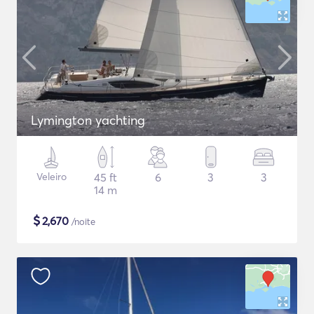
Lymington yachting
Veleiro
45 ft
6
3
3
14 m
$
2,670
/noite