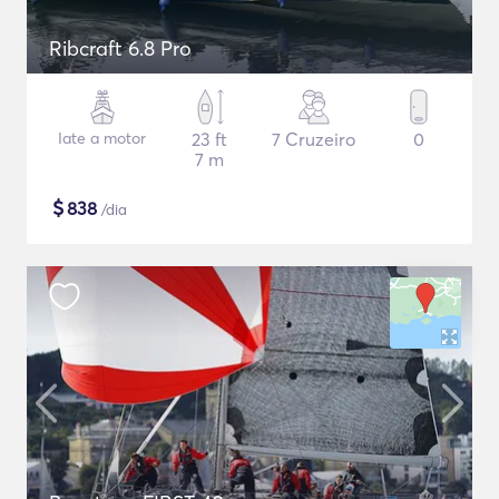
Ribcraft 6.8 Pro
Iate a motor
23 ft
7 Cruzeiro
0
7 m
$
838
/dia