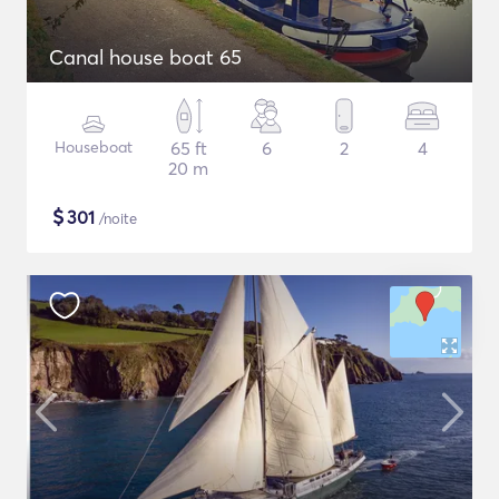
Canal house boat 65
Houseboat
65 ft
6
2
4
20 m
$
301
/noite