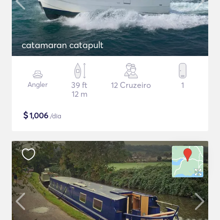
catamaran catapult
Angler
39 ft
12 Cruzeiro
1
12 m
$
1,006
/dia