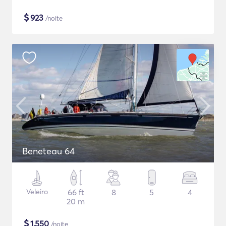
$
923
/noite
Beneteau 64
Veleiro
66 ft
8
5
4
20 m
$
1,550
/noite