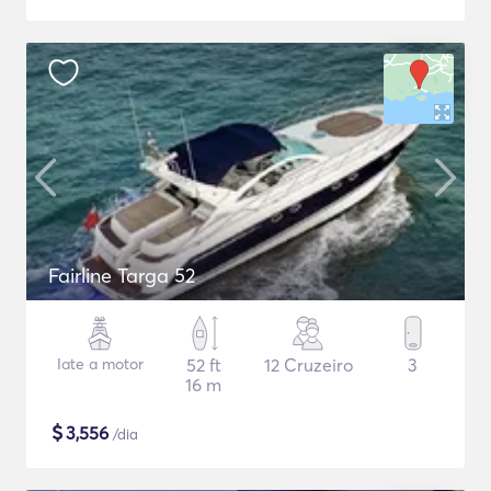
Fairline Targa 52
Iate a motor
52 ft
12 Cruzeiro
3
16 m
$
3,556
/dia