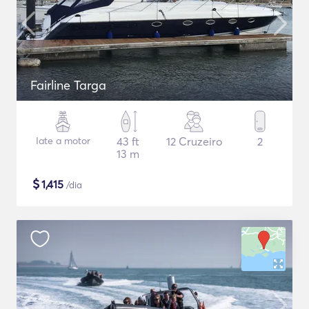
Fairline Targa
Iate a motor
43 ft
12 Cruzeiro
2
13 m
$
1,415
/dia