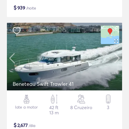
$
939
/noite
Beneteau Swift Trawler 41
Iate a motor
42 ft
8 Cruzeiro
3
13 m
$
2,677
/dia