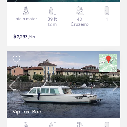
Iate a motor
39 ft
40
1
12 m
Cruzeiro
$
2,297
/dia
Vip Taxi Boat