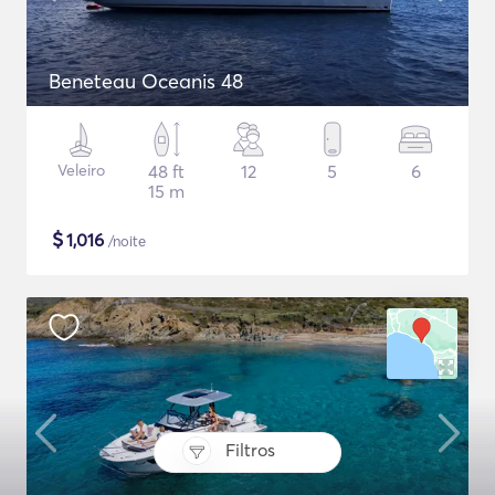
Beneteau Oceanis 48
Veleiro
48 ft
12
5
6
15 m
$
1,016
/noite
Filtros