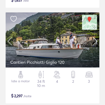
$
1,837
/dia
Cantieri Picchiotti Giglio 120
Iate a motor
34 ft
4
2
3
10 m
$
2,297
/noite