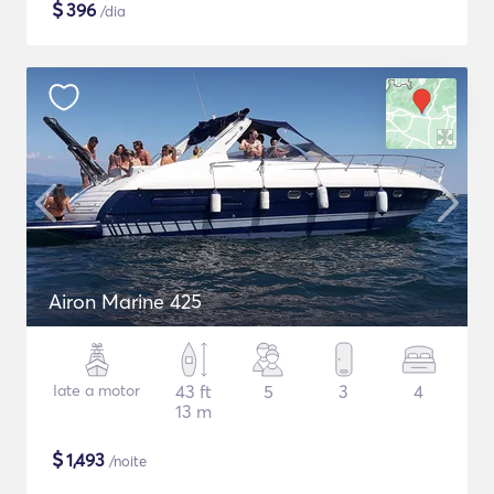
$
396
/dia
Airon Marine 425
Iate a motor
43 ft
5
3
4
13 m
$
1,493
/noite