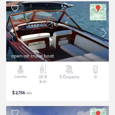
open-air cruise boat
Lancha
20 ft
5 Cruzeiro
0
6 m
$
2,756
/dia