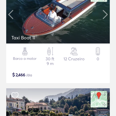
Taxi Boat II
Barco a motor
30 ft
12 Cruzeiro
0
9 m
$
2,466
/dia