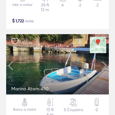
Iate a motor
39 ft
4
2
2
12 m
$
1,722
/noite
Marino Atom 450
Barco a motor
13 ft
5 Cruzeiro
0
4 m