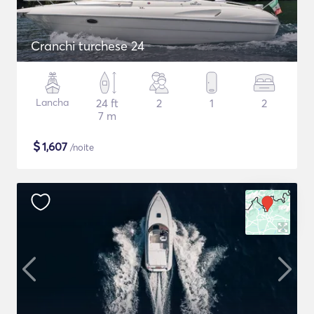
Cranchi turchese 24
Lancha
24 ft
2
1
2
7 m
$
1,607
/noite