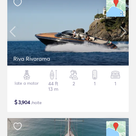
Riva Rivarama
Iate a motor
44 ft
2
1
1
13 m
$
3,904
/noite