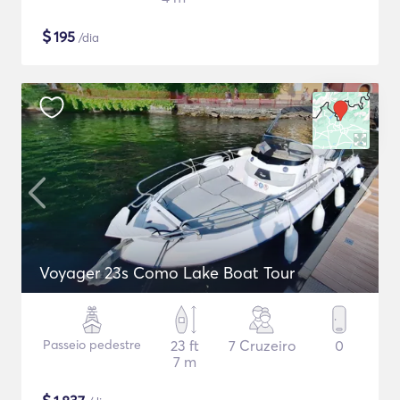
$
195
/dia
Voyager 23s Como Lake Boat Tour
Passeio pedestre
23 ft
7 Cruzeiro
0
7 m