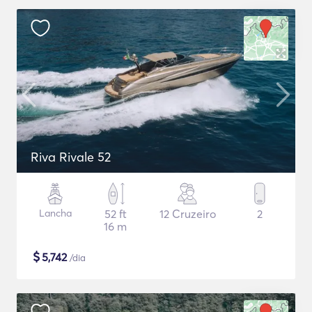
Riva Rivale 52
Lancha
52 ft
12 Cruzeiro
2
16 m
$
5,742
/dia