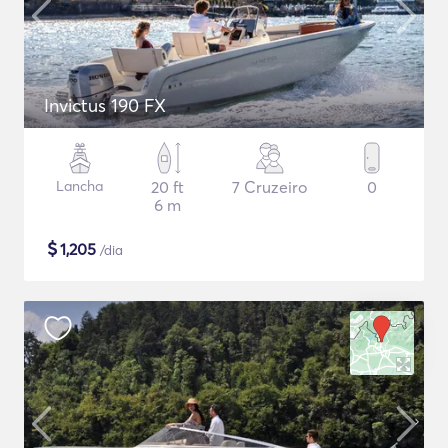
Invictus 190 FX
Lancha
20 ft
7 Cruzeiro
0
6 m
$
1,205
/dia