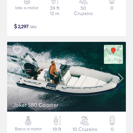
Iate a motor
39 ft
50
0
12 m
Cruzeiro
$
2,297
/dia
Joker 580 Coaster
Barco a motor
19 ft
10 Cruzeiro
0