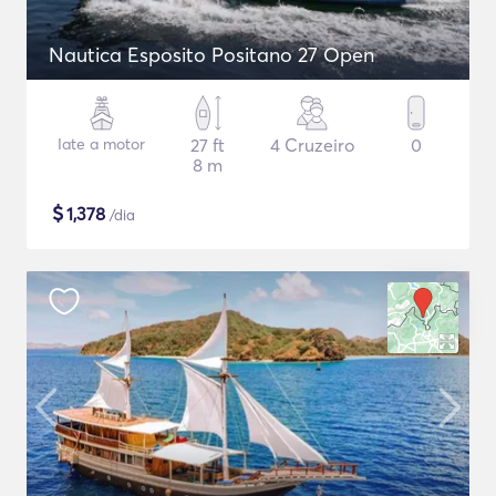
Nautica Esposito Positano 27 Open
Iate a motor
27 ft
4 Cruzeiro
0
8 m
$
1,378
/dia