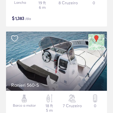
Lancha
19 ft
8 Cruzeiro
0
6 m
$
1,383
/dia
Ranieri 560-S
Barco a motor
18 ft
7 Cruzeiro
0
5 m