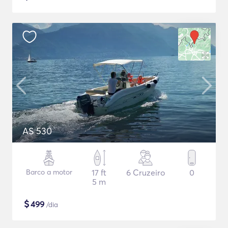
AS 530
Barco a motor
17 ft
6 Cruzeiro
0
5 m
$
499
/dia