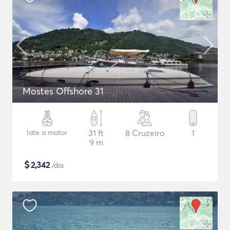
Mostes Offshore 31
Iate a motor
31 ft
8 Cruzeiro
1
9 m
$
2,342
/dia