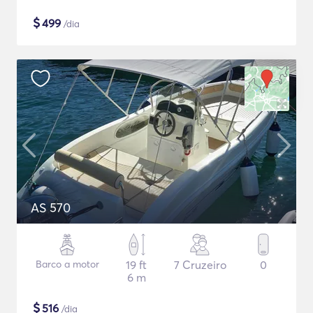
$
499
/dia
AS 570
Barco a motor
19 ft
7 Cruzeiro
0
6 m
$
516
/dia