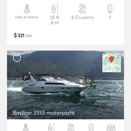
Iate a motor
25 ft
6 Cruzeiro
1
8 m
$
321
/dia
Bayliner 3555 motoryacht