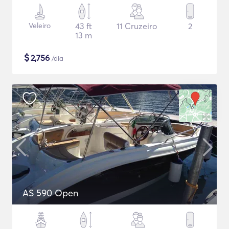
Veleiro
43 ft
11 Cruzeiro
2
13 m
$
2,756
/dia
AS 590 Open