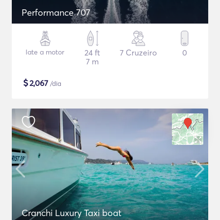
Performance 707
Iate a motor
24 ft
7 Cruzeiro
0
7 m
$
2,067
/dia
Cranchi Luxury Taxi boat