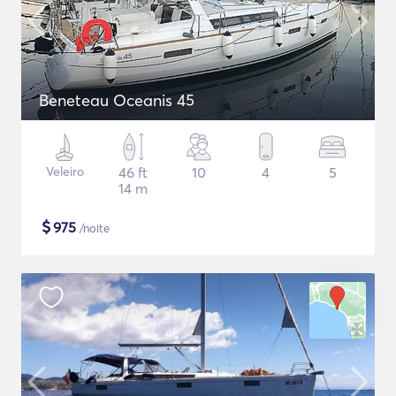
Beneteau Oceanis 45
Veleiro
46 ft
10
4
5
14 m
$
975
/noite