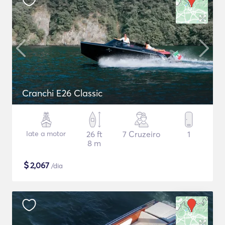
Cranchi E26 Classic
Iate a motor
26 ft
7 Cruzeiro
1
8 m
$
2,067
/dia