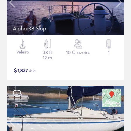
Alpha 38 Slop
Veleiro
38 ft
10 Cruzeiro
1
12 m
$
1,837
/dia