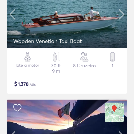
Wooden Venetian Taxi Boat
Iate a motor
30 ft
8 Cruzeiro
1
9 m
$
1,378
/dia