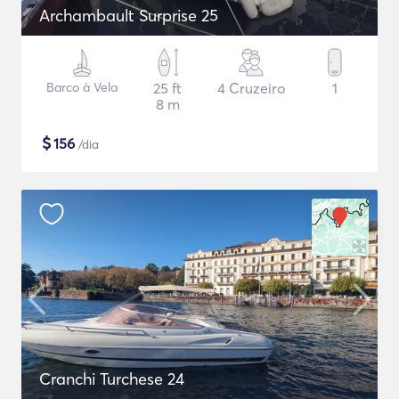
Archambault Surprise 25
Barco à Vela
25 ft
4 Cruzeiro
1
8 m
$
156
/dia
Cranchi Turchese 24