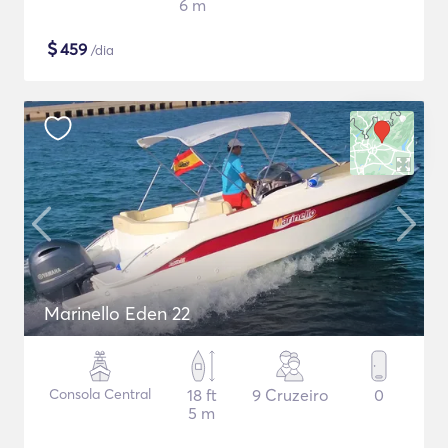
6 m
$
459
/dia
Marinello Eden 22
Consola Central
18 ft
9 Cruzeiro
0
5 m