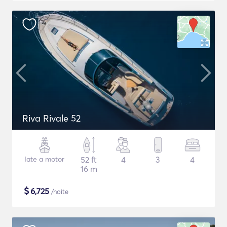
Riva Rivale 52
Iate a motor
52 ft
4
3
4
16 m
$
6,725
/noite