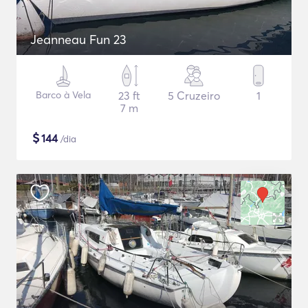
Jeanneau Fun 23
Barco à Vela
23 ft
5 Cruzeiro
1
7 m
$
144
/dia