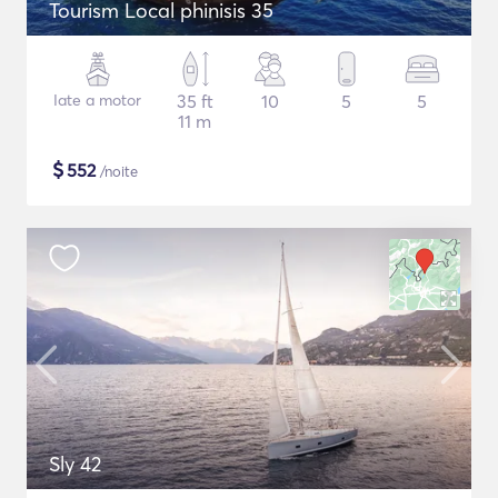
Tourism Local phinisis 35
Iate a motor
35 ft
10
5
5
11 m
$
552
/noite
Sly 42