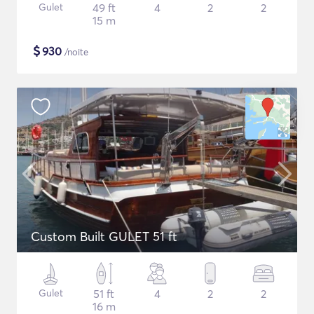
Gulet
49 ft
4
2
2
15 m
$
930
/noite
Custom Built GULET 51 ft
Gulet
51 ft
4
2
2
16 m