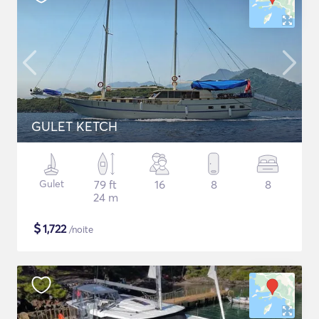
GULET KETCH
Gulet
79 ft
16
8
8
24 m
$
1,722
/noite