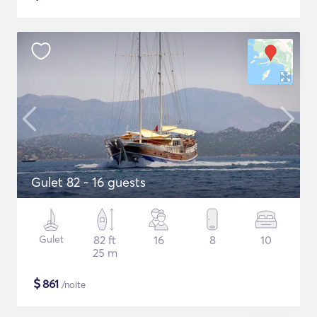
Gulet 82 - 16 guests
Gulet
82 ft
16
8
10
25 m
$
861
/noite