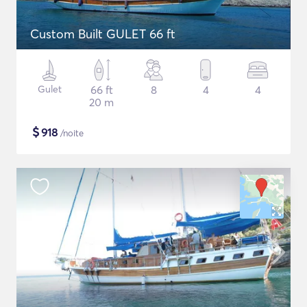
Custom Built GULET 66 ft
Gulet
66 ft
8
4
4
20 m
$
918
/noite