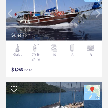
Gulet 79
Gulet
79 ft
16
8
8
24 m
$
1,263
/noite