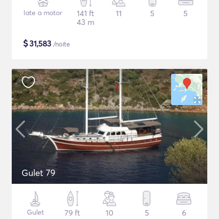
Iate a motor
141 ft
11
5
5
43 m
$
31,583
/noite
Gulet 79
Gulet
79 ft
10
5
6