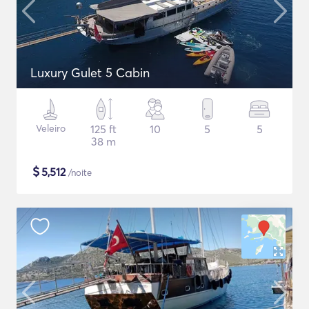
Luxury Gulet 5 Cabin
Veleiro
125 ft
10
5
5
38 m
$
5,512
/noite