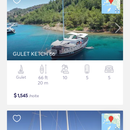
GULET KETCH 66
Gulet
66 ft
10
5
5
20 m
$
1,545
/noite