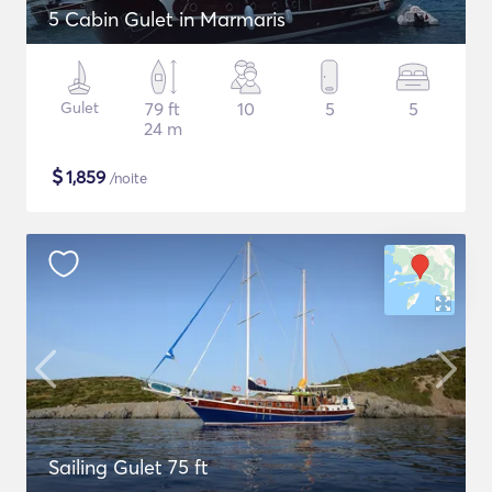
5 Cabin Gulet in Marmaris
Gulet
79 ft
10
5
5
24 m
$
1,859
/noite
Sailing Gulet 75 ft