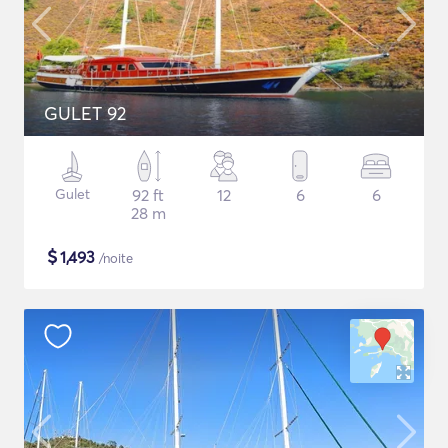
GULET 92
Gulet
92 ft
12
6
6
28 m
$
1,493
/noite