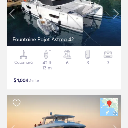
Fountaine Pajot Astrea 42
Catamarã
42 ft
6
3
3
13 m
$
1,004
/noite