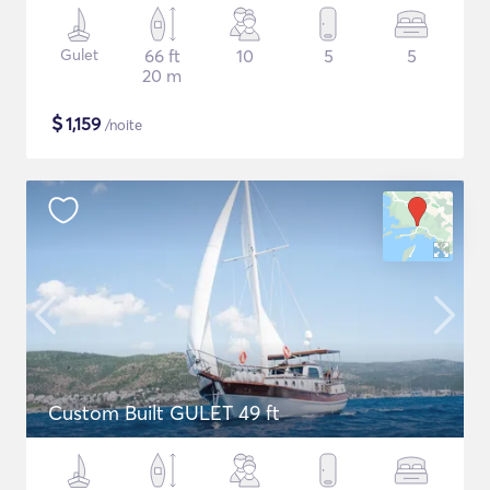
Gulet
66 ft
10
5
5
20 m
$
1,159
/noite
Custom Built GULET 49 ft