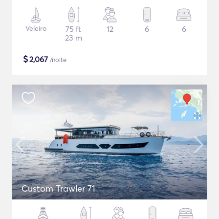
Veleiro
75 ft
12
6
6
23 m
$
2,067
/noite
Custom Trawler 71