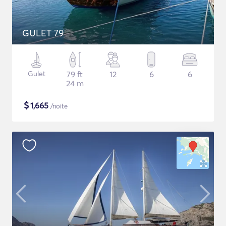
GULET 79
Gulet
79 ft
12
6
6
24 m
$
1,665
/noite