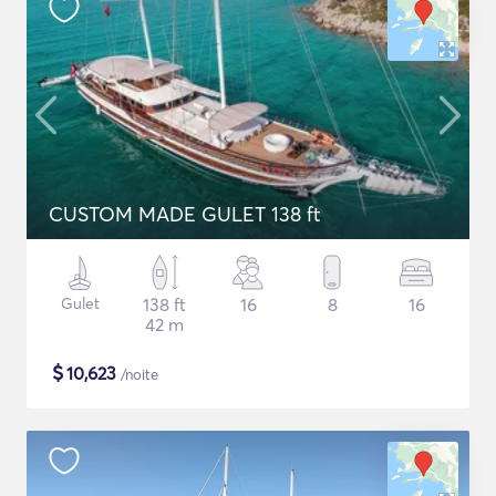
CUSTOM MADE GULET 138 ft
Gulet
138 ft
16
8
16
42 m
$
10,623
/noite