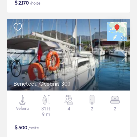
$
2,170
/noite
Beneteau Oceanis 30.1
Veleiro
31 ft
4
2
2
9 m
$
500
/noite