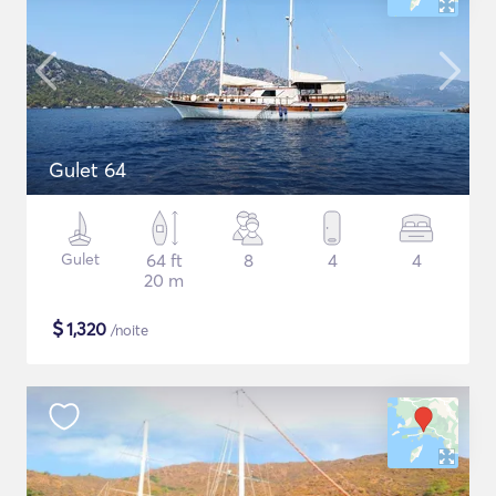
Gulet 64
Gulet
64 ft
8
4
4
20 m
$
1,320
/noite