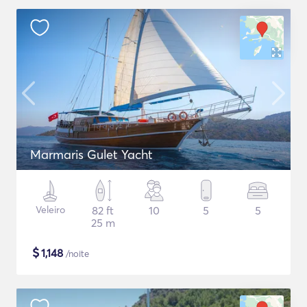
Marmaris Gulet Yacht
Veleiro
82 ft
10
5
5
25 m
$
1,148
/noite