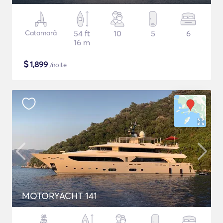
Catamarã
54 ft
10
5
6
16 m
$
1,899
/noite
MOTORYACHT 141