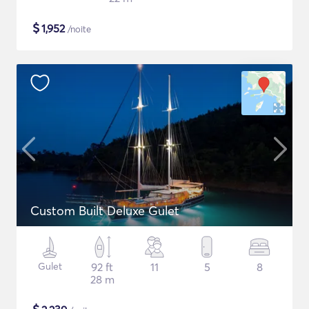
$
1,952
/noite
Custom Built Deluxe Gulet
Gulet
92 ft
11
5
8
28 m