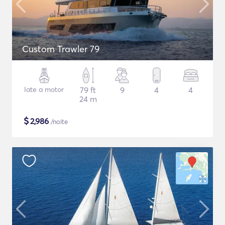
Custom Trawler 79
Iate a motor
79 ft
9
4
4
24 m
$
2,986
/noite