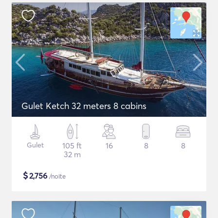
Gulet Ketch 32 meters 8 cabins
Gulet
105 ft
16
8
8
32 m
$
2,756
/noite