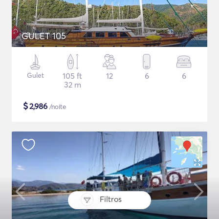
GULET 105
Gulet
105 ft
12
6
6
32 m
$
2,986
/noite
Filtros