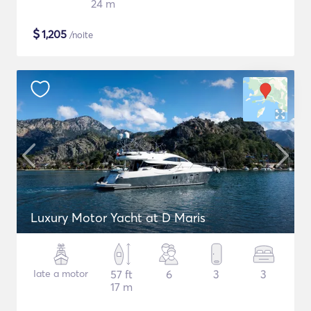
24 m
$
1,205
/noite
Luxury Motor Yacht at D Maris
Iate a motor
57 ft
6
3
3
17 m