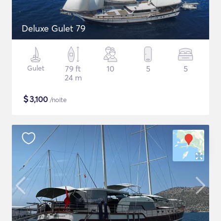
Deluxe Gulet 79
Gulet
79 ft
10
5
5
24 m
$
3,100
/noite