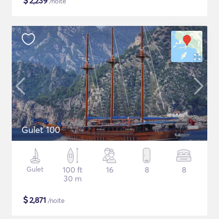
$
2,239
/noite
Gulet 100
Gulet
100 ft
16
8
8
30 m
$
2,871
/noite