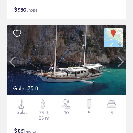
$
930
/noite
Gulet 75 ft
Gulet
75 ft
10
5
5
23 m
$
861
/noite