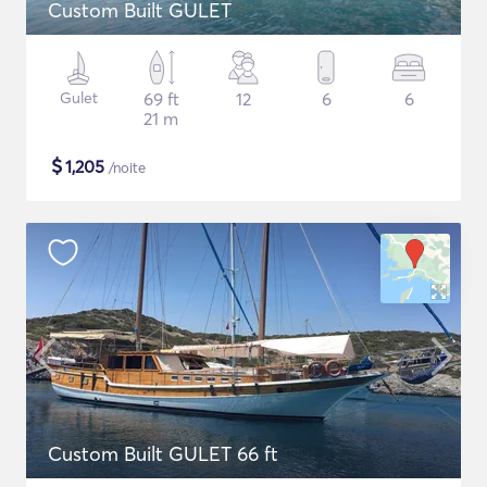
Custom Built GULET
Gulet
69 ft
12
6
6
21 m
$
1,205
/noite
Custom Built GULET 66 ft