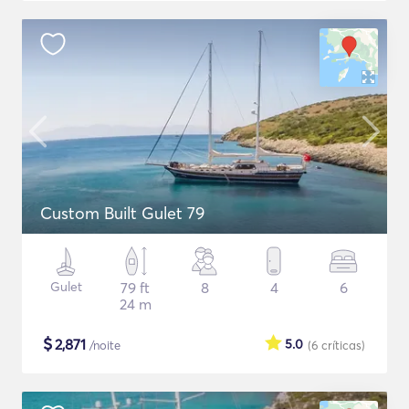
Custom Built Gulet 79
Gulet
79 ft
8
4
6
24 m
$
2,871
5.0
/noite
(6
críticas
)