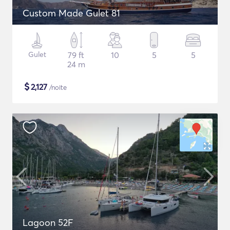
Custom Made Gulet 81
Gulet
79 ft
10
5
5
24 m
$
2,127
/noite
Lagoon 52F