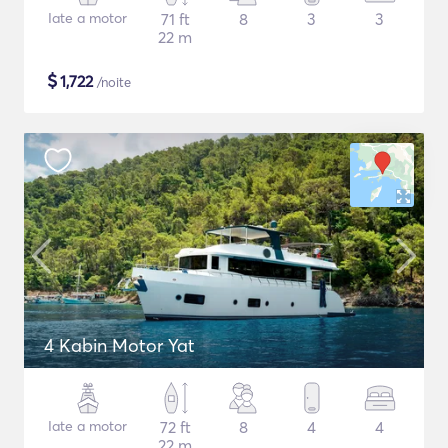
Iate a motor
71 ft
8
3
3
22 m
$
1,722
/noite
4 Kabin Motor Yat
Iate a motor
72 ft
8
4
4
22 m