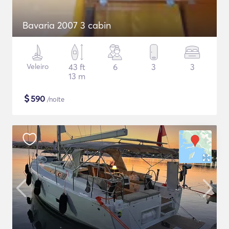
Bavaria 2007 3 cabin
Veleiro
43 ft
6
3
3
13 m
$
590
/noite