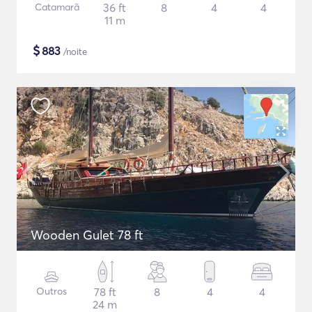
Catamarã
36 ft
8
4
4
11 m
$
883
/noite
Wooden Gulet 78 ft
Outros
78 ft
8
4
4
24 m