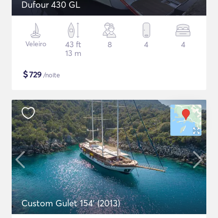
Dufour 430 GL
Veleiro
43 ft
8
4
4
13 m
$
729
/noite
Custom Gulet 154' (2013)