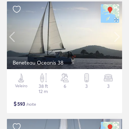
Beneteau Oceanis 38
Veleiro
38 ft
6
3
3
12 m
$
593
/noite