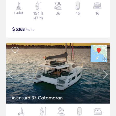
Gulet
154 ft
36
16
16
47 m
$
5,168
/noite
Aventura 37 Catamaran