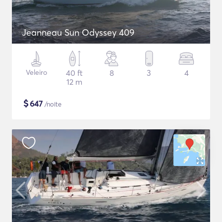
Jeanneau Sun Odyssey 409
Veleiro
40 ft
8
3
4
12 m
$
647
/noite