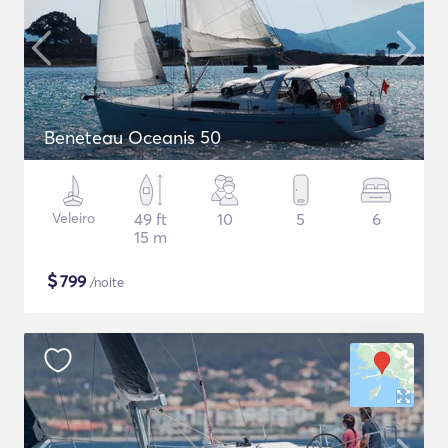
Beneteau Oceanis 50
Veleiro
49 ft
10
5
6
15 m
$
799
/noite