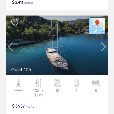
$
2,411
/noite
Gulet 105
Veleiro
105 ft
12
6
8
32 m
$
3,937
/noite