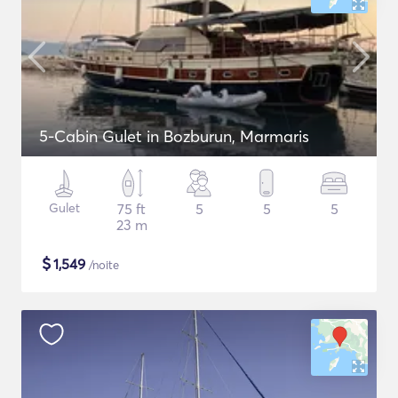
5-Cabin Gulet in Bozburun, Marmaris
Gulet
75 ft
5
5
5
23 m
$
1,549
/noite