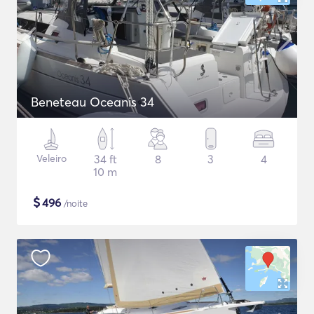
Beneteau Oceanis 34
Veleiro
34 ft
8
3
4
10 m
$
496
/noite