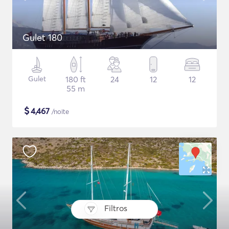
Gulet 180
Gulet
180 ft
24
12
12
55 m
$
4,467
/noite
Filtros