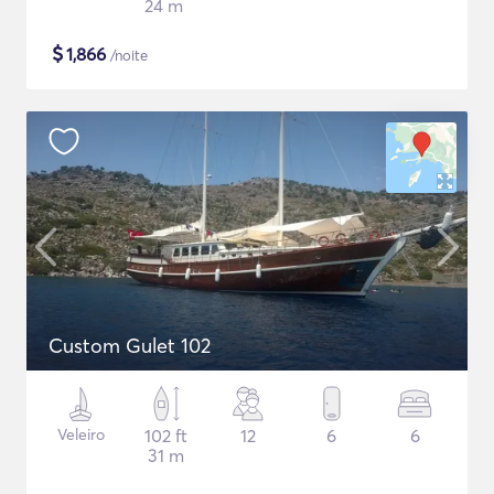
24 m
$
1,866
/noite
Custom Gulet 102
Veleiro
102 ft
12
6
6
31 m