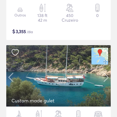
Outros
138 ft
450
0
42 m
Cruzeiro
$
3,355
/dia
Custom made gulet