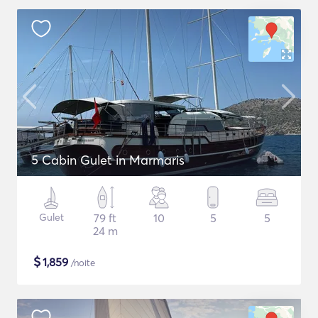
5 Cabin Gulet in Marmaris
Gulet
79 ft
10
5
5
24 m
$
1,859
/noite