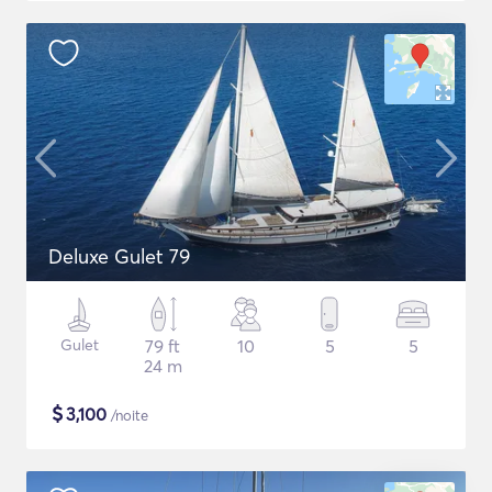
Deluxe Gulet 79
Gulet
79 ft
10
5
5
24 m
$
3,100
/noite