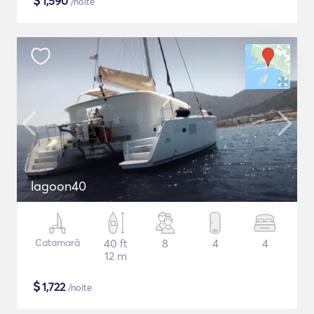
$
1,590
/noite
lagoon40
Catamarã
40 ft
8
4
4
12 m
$
1,722
/noite