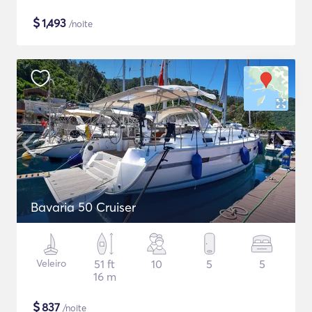
$
1,493
/noite
Bavaria 50 Cruiser
Veleiro
51 ft
10
5
5
16 m
$
837
/noite