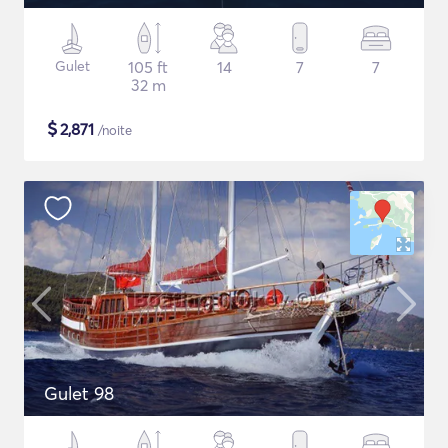
Gulet
105 ft
14
7
7
32 m
$
2,871
/noite
Gulet 98