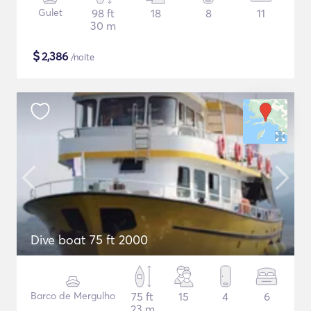
Gulet
98 ft
18
8
11
30 m
$
2,386
/noite
Dive boat 75 ft 2000
Barco de Mergulho
75 ft
15
4
6
23 m