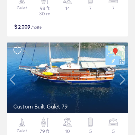
Gulet
98 ft
14
7
7
30 m
$
2,009
/noite
Custom Built Gulet 79
Gulet
79 ft
10
5
5