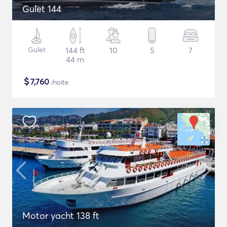
Gulet 144
Gulet
144 ft
10
5
7
44 m
$
7,760
/noite
Motor yacht 138 ft