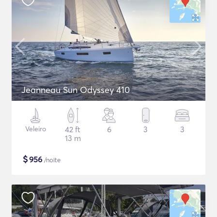
Jeanneau Sun Odyssey 410
Veleiro
42 ft
6
3
3
13 m
$
956
/noite