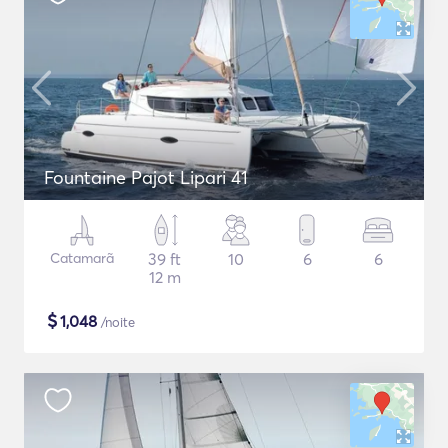
Fountaine Pajot Lipari 41
Catamarã
39 ft
10
6
6
12 m
$
1,048
/noite