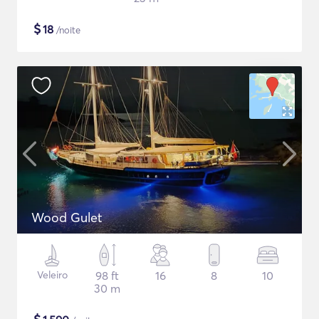
$
18
/noite
Wood Gulet
Veleiro
98 ft
16
8
10
30 m