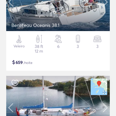
Beneteau Oceanis 38.1
Veleiro
38 ft
6
3
3
12 m
$
659
/noite