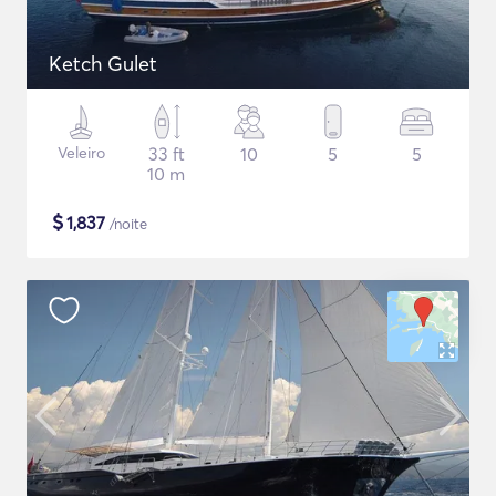
Ketch Gulet
Veleiro
33 ft
10
5
5
10 m
$
1,837
/noite