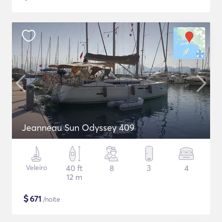
Jeanneau Sun Odyssey 409
Veleiro
40 ft
8
3
4
12 m
$
671
/noite