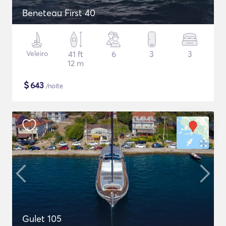
Beneteau First 40
Veleiro
41 ft
6
3
3
12 m
$
643
/noite
Gulet 105