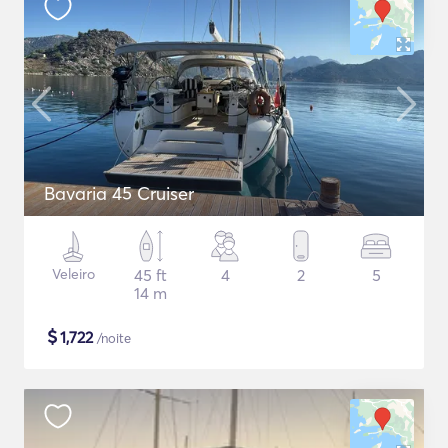
Bavaria 45 Cruiser
Veleiro
45 ft
4
2
5
14 m
$
1,722
/noite