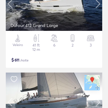
Dufour 412 Grand Large
Veleiro
41 ft
6
2
3
12 m
$
611
/noite