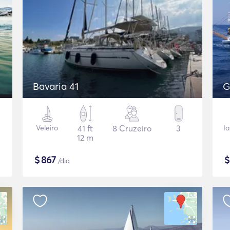
Bavaria 41
G
Veleiro
41 ft
8 Cruzeiro
3
Ia
12 m
$
867
/dia