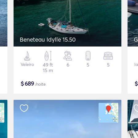
Beneteau Idylle 15.50
G
Veleiro
49 ft
6
5
5
I
15 m
$
689
/noite