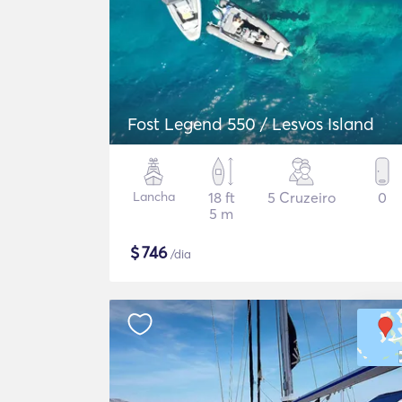
Fost Legend 550 / Lesvos Island
Lancha
18 ft
5 Cruzeiro
0
5 m
$
746
/dia