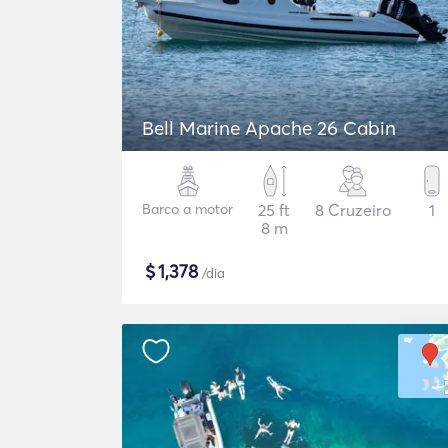
Bell Marine Apache 26 Cabin
Barco a motor
25 ft
8 Cruzeiro
1
8 m
$
1,378
/dia