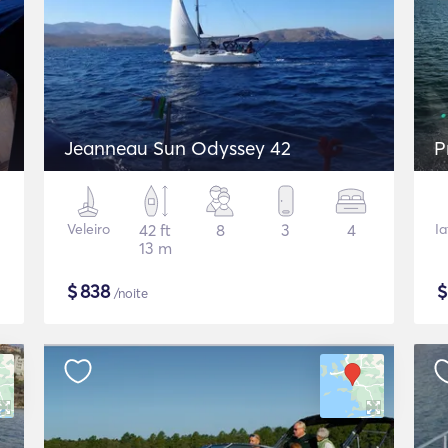
Jeanneau Sun Odyssey 42
P
Veleiro
42 ft
8
3
4
I
13 m
$
838
/noite