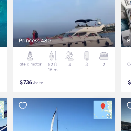
Princess 480
B
Iate a motor
52 ft
4
3
2
C
16 m
$
736
/noite