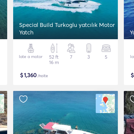
Special Build Turkoglu yatcılık Motor
Yatch
Y
Iate a motor
52 ft
7
3
5
Ia
16 m
$
1,360
/noite