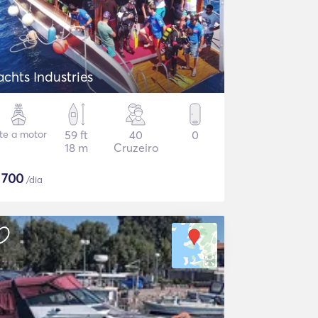
achts Industries
te a motor
59 ft
40
0
18 m
Cruzeiro
$
700
/dia