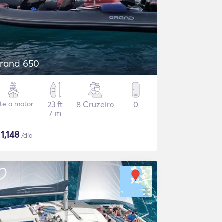
rand 650
ate a motor
23 ft
8 Cruzeiro
0
7 m
$
1,148
/dia