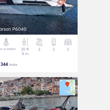
arson P6040
te a motor
25 ft
2
2
2
8 m
$
344
/noite