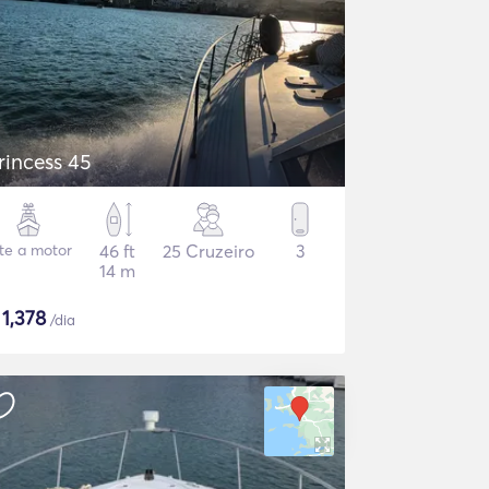
rincess 45
ate a motor
46 ft
25 Cruzeiro
3
14 m
$
1,378
/dia