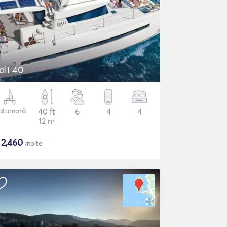
ali 40
atamarã
40 ft
6
4
4
12 m
$
2,460
/noite