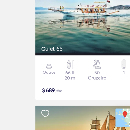
Gulet 66
Outros
66 ft
50
1
20 m
Cruzeiro
$
689
/dia