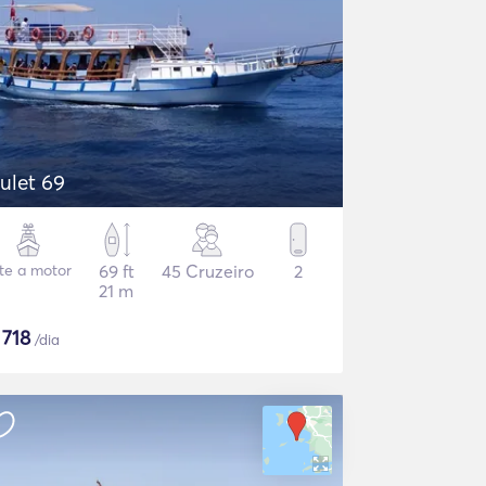
ulet 69
te a motor
69 ft
45 Cruzeiro
2
21 m
$
718
/dia