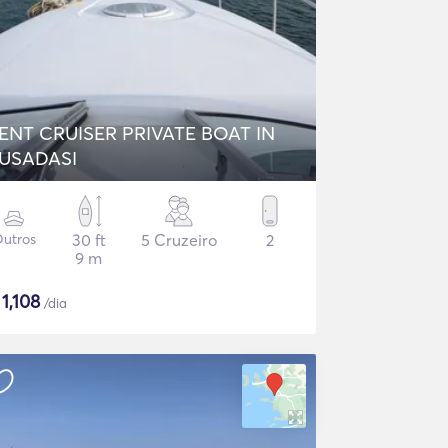
ENT CRUISER PRIVATE BOAT IN
USADASI
utros
30 ft
5 Cruzeiro
2
9 m
$
1,108
/dia