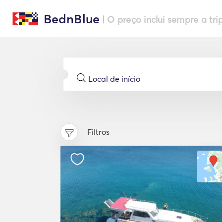
BednBlue
| O preço inclui sempre a tri
Filtros