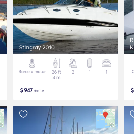
R
Stingray 2010
K
Barco a motor
26 ft
2
1
1
O
8 m
$
947
/noite