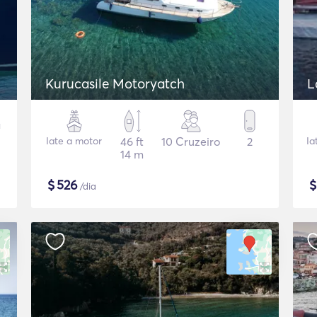
Kurucasile Motoryatch
L
Iate a motor
46 ft
10 Cruzeiro
2
Ia
14 m
$
526
/dia