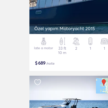
Özel yapım Motoryacht 2015
Iate a motor
33 ft
2
1
1
10 m
$
689
/noite