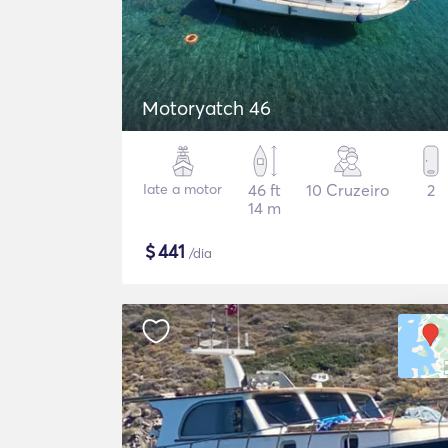
Motoryatch 46
Iate a motor
46 ft
10 Cruzeiro
2
14 m
$
441
/dia