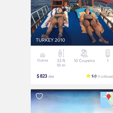
TURKEY 2010
Outros
33 ft
10 Cruzeiro
1
10 m
$
823
5.0
/dia
(1
críticas
)