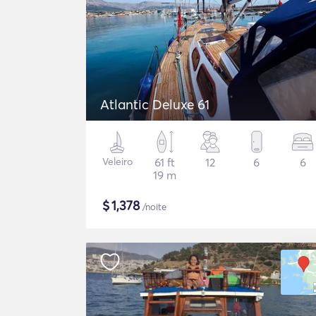
Atlantic Deluxe 61
Veleiro
61 ft
12
6
6
19 m
$
1,378
/noite