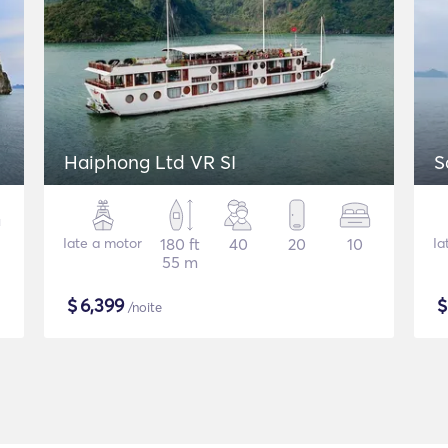
Haiphong Ltd VR SI
S
Iate a motor
180 ft
40
20
10
Ia
55 m
$
6,399
/noite