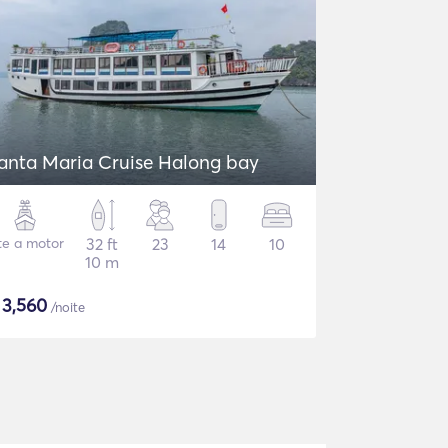
anta Maria Cruise Halong bay
te a motor
32 ft
23
14
10
10 m
$
3,560
/noite