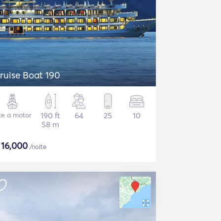
ruise Boat 190
te a motor
190 ft
64
25
10
58 m
$
16,000
/noite