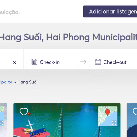
Adicionar listage
pulação.
ang Suối, Hai Phong Municipali
pality
Hang Suối