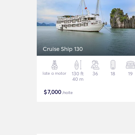
Cruise Ship 130
Iate a motor
130 ft
36
18
19
40 m
$
7,000
/noite