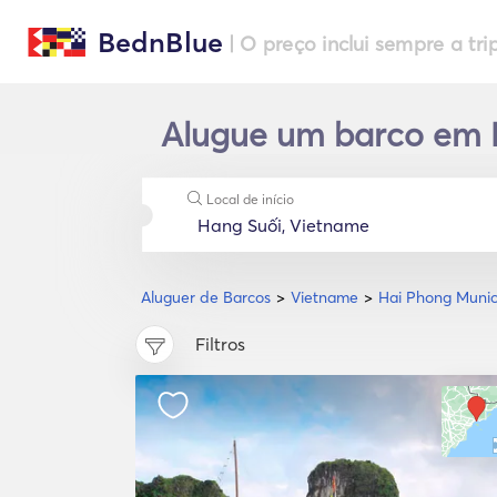
BednBlue
| O preço inclui sempre a tri
Alugue um barco em H
Local de início
Aluguer de Barcos
Vietname
Hai Phong Munici
Filtros