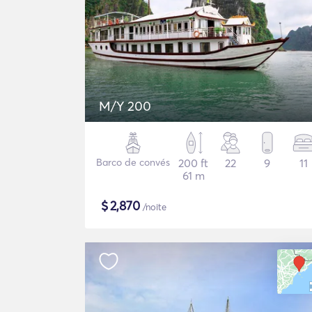
M/Y 200
Barco de convés
200 ft
22
9
11
61 m
$
2,870
/noite