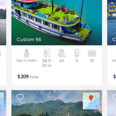
Custom 98
C
Iate a motor
98 ft
40
0
10
Ia
30 m
$
209
/noite