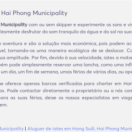
 Hai Phong Municipality
Municipality
com ou sem skipper e experimente os sons e v
plesmente desfrutar do som tranquilo da água e do sol na sua
de aventura e são a solução mais económica, pois podem 
el, tornando-os uma maneira ecológica de se deslocar. 
 sua amplitude. Por fim, devido à sua velocidade, iates a mot
bém pode simplesmente reservar uma lancha, como uma inflá
 um dia, um fim de semana, umas férias de vários dias, ou a
e oferece apenas barcos verificados para charter em Hang
os. Pode contactar diretamente o proprietário ou a nós c
ara as suas férias, deixe os nossos especialistas em via
gem.
unicipality
|
Aluguer de iates em Hang Suối, Hai Phong Munic