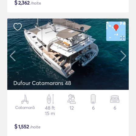
$
2,362
/noite
Dufour Catamarans 48
Catamarã
48 ft
12
6
6
15 m
$
1,552
/noite