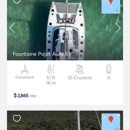
Fountaine Pajot Aura 51
Catamarã
51 ft
25 Cruzeiro
0
16 m
$
2,865
/dia