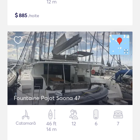
12 m
$
885
/noite
Fountaine Pajot Saona 47
Catamarã
46 ft
12
6
7
14 m