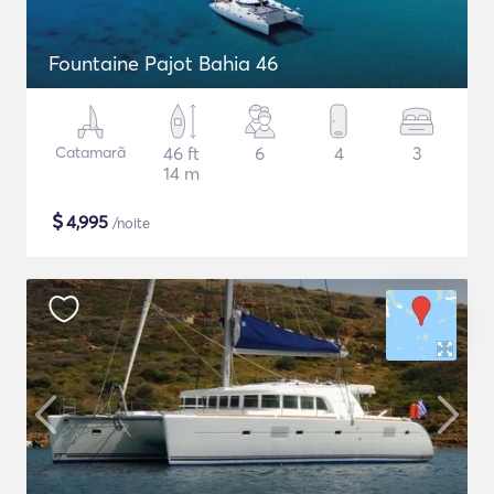
Fountaine Pajot Bahia 46
Catamarã
46 ft
6
4
3
14 m
$
4,995
/noite