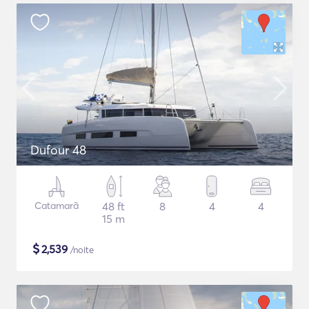
Dufour 48
Catamarã
48 ft
8
4
4
15 m
$
2,539
/noite