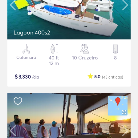
Lagoon 400s2
Catamarã
40 ft
10 Cruzeiro
8
12 m
$
3,330
5.0
/dia
(43
críticas
)