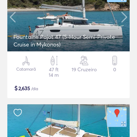
Fountaine Pajot 47 (5-Hour Semi-Private
Cruise in Mykonos)
Catamarã
47 ft
19 Cruzeiro
0
14 m
$
2,635
/dia