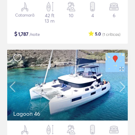
Catamarã
42 ft
10
4
6
13 m
$
1,787
5.0
/noite
(1
críticas
)
Lagoon 46