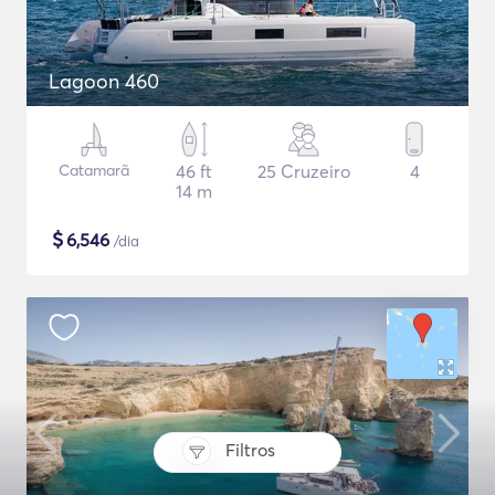
Lagoon 460
Catamarã
46 ft
25 Cruzeiro
4
14 m
$
6,546
/dia
Filtros