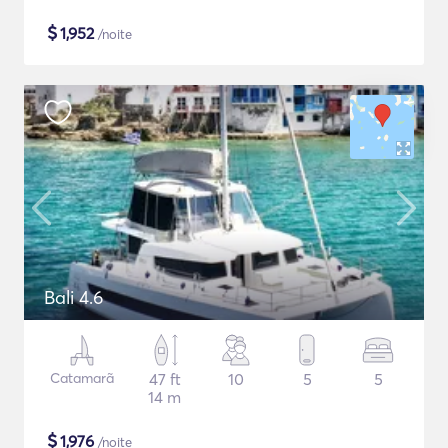
$
1,952
/noite
Bali 4.6
Catamarã
47 ft
10
5
5
14 m
$
1,976
/noite