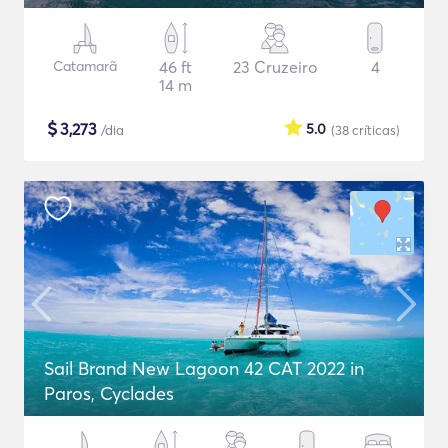
Catamarã
46 ft
23 Cruzeiro
4
14 m
$
3,273
5.0
/dia
(38
críticas
)
Sail Brand New Lagoon 42 CAT 2022 in
Paros, Cyclades