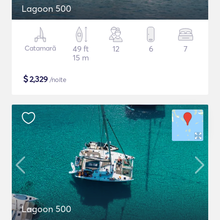
Lagoon 500
Catamarã
49 ft
12
6
7
15 m
$
2,329
/noite
Lagoon 500