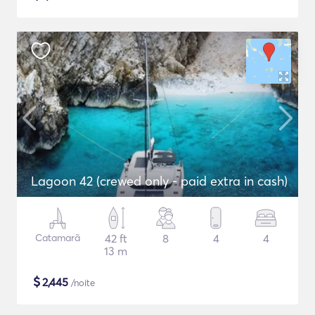
Lagoon 42 (crewed only - paid extra in cash)
Catamarã
42 ft
8
4
4
13 m
$
2,445
/noite