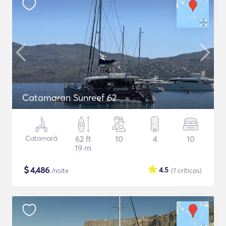
Catamaran Sunreef 62
Catamarã
62 ft
10
4
10
19 m
$
4,486
4.5
/noite
(7
críticas
)