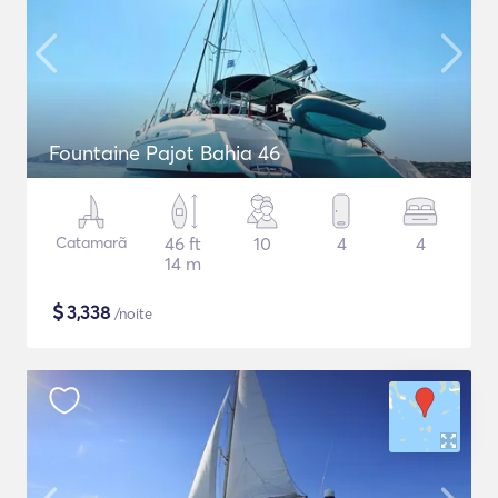
Fountaine Pajot Bahia 46
Catamarã
46 ft
10
4
4
14 m
$
3,338
/noite