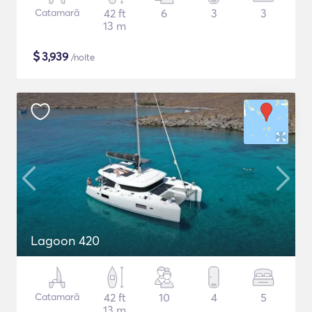
Catamarã
42 ft
6
3
3
13 m
$
3,939
/noite
Lagoon 420
Catamarã
42 ft
10
4
5
13 m