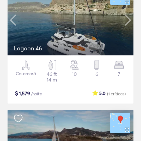
Lagoon 46
Catamarã
46 ft
10
6
7
14 m
$
1,579
5.0
/noite
(1
críticas
)