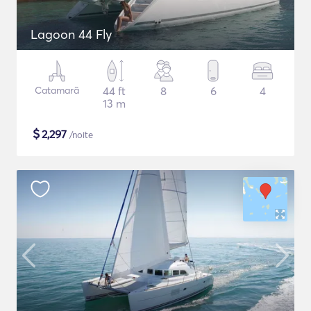
Lagoon 44 Fly
Catamarã
44 ft
8
6
4
13 m
$
2,297
/noite