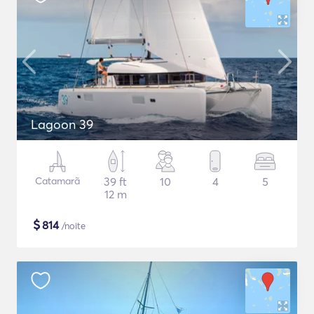
Lagoon 39
Catamarã
39 ft
10
4
5
12 m
$
814
/noite