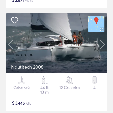
$
2,871
/noite
Nautitech 2008
Catamarã
44 ft
12 Cruzeiro
4
13 m
$
3,445
/dia