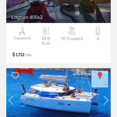
Lagoon 400s2
Catamarã
39 ft
10 Cruzeiro
4
12 m
$
1,722
/dia