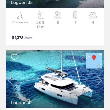
Lagoon 38
Catamarã
38 ft
8
6
4
12 m
$
1,378
/noite
Lagoon 42