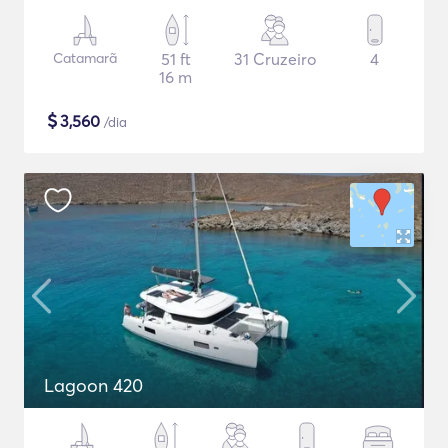
Catamarã
51 ft
31 Cruzeiro
4
16 m
$
3,560
/dia
Lagoon 420