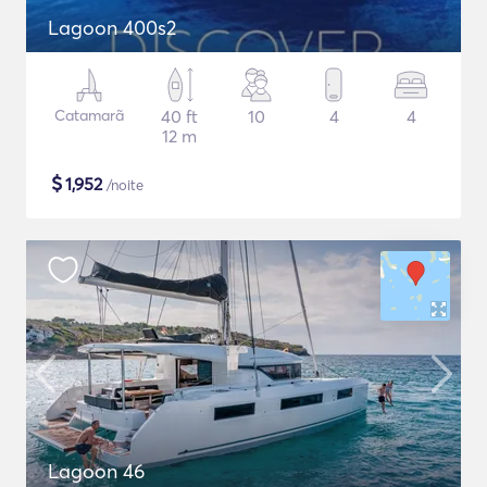
Lagoon 400s2
Catamarã
40 ft
10
4
4
12 m
$
1,952
/noite
Lagoon 46