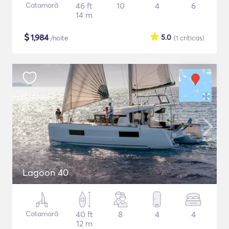
Catamarã
46 ft
10
4
6
14 m
$
1,984
5.0
/noite
(1
críticas
)
Lagoon 40
Catamarã
40 ft
8
4
4
12 m