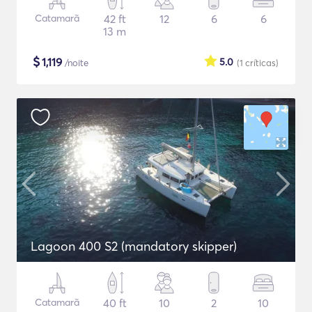
Catamarã
42 ft
12
6
6
13 m
$
1,119
5.0
/noite
(1
críticas
)
Lagoon 400 S2 (mandatory skipper)
Catamarã
40 ft
10
2
10