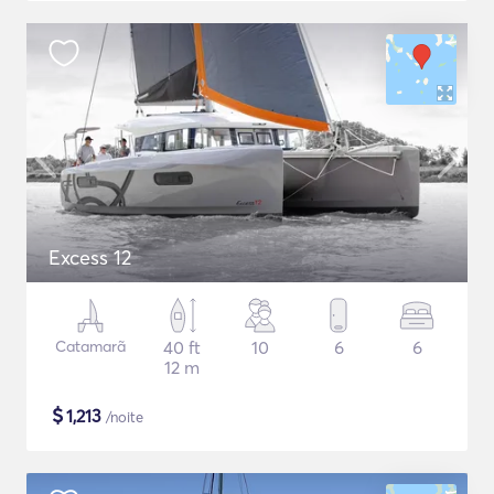
Excess 12
Catamarã
40 ft
10
6
6
12 m
$
1,213
/noite