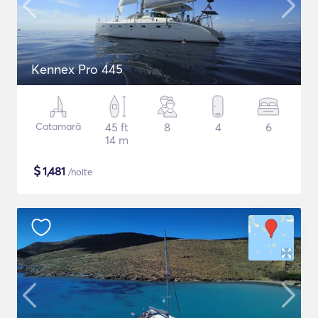
Kennex Pro 445
Catamarã
45 ft
8
4
6
14 m
$
1,481
/noite