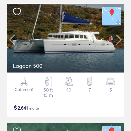
Lagoon 500
Catamarã
50 ft
10
7
5
15 m
$
2,641
/noite