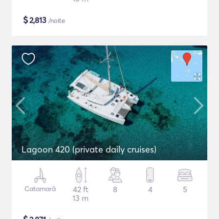
$
2,813
/noite
Lagoon 420 (private daily cruises)
Catamarã
42 ft
8
4
5
13 m