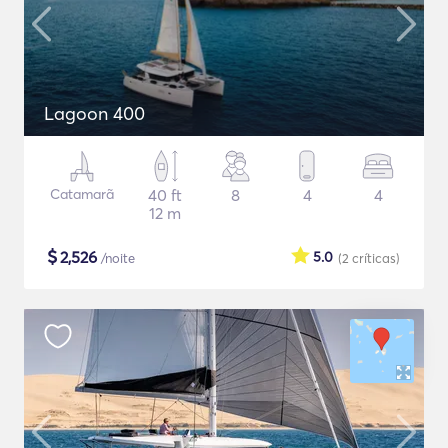
Lagoon 400
Catamarã
40 ft
8
4
4
12 m
$
2,526
5.0
/noite
(2
críticas
)