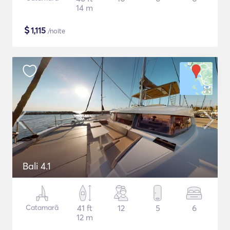
14 m
$
1,115
/noite
Bali 4.1
Catamarã
41 ft
12
5
6
12 m