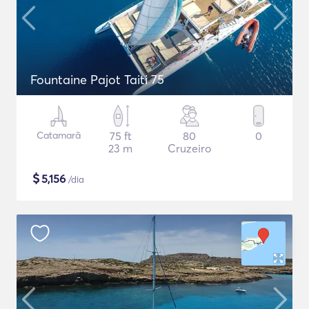
Fountaine Pajot Taiti 75
Catamarã
75 ft
80
0
23 m
Cruzeiro
$
5,156
/dia