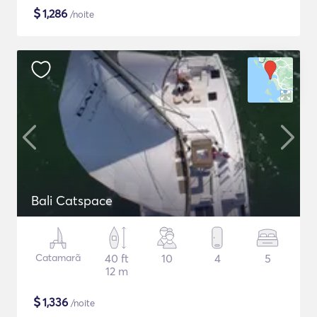
$
1,286
/noite
Bali Catspace
Catamarã
40 ft
10
4
5
12 m
$
1,336
/noite