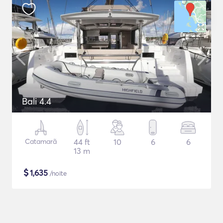
Bali 4.4
Catamarã
44 ft
10
6
6
13 m
$
1,635
/noite