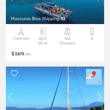
Masouras Bros Shipping 82
Catamarã
82 ft
100
0
25 m
Cruzeiro
$
3,675
/dia