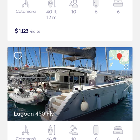
Catamarã
40 ft
10
6
6
12 m
$
1,123
/noite
Lagoon 450 Fly
Catamarã
46 ft
10
6
6