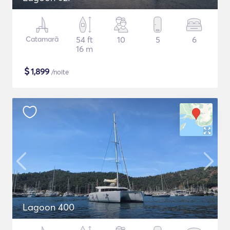
Catamarã
54 ft
10
5
6
16 m
$
1,899
/noite
Lagoon 400