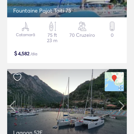
Fountaine Pajot Taiti 75
Catamarã
75 ft
70 Cruzeiro
0
23 m
$
4,582
/dia
Lagoon 52F