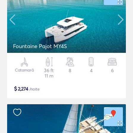
Fountaine Pajot MY4S
Catamarã
36 ft
8
4
6
11 m
$
2,274
/noite