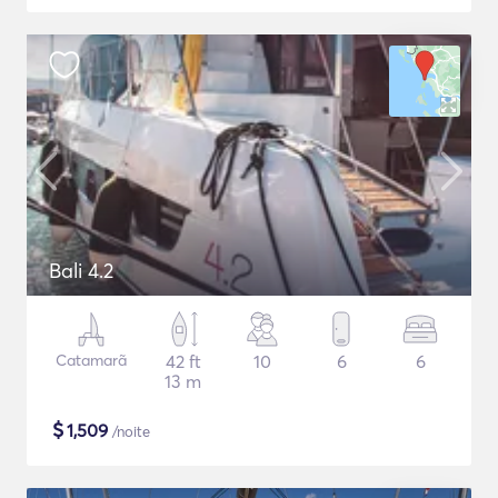
Bali 4.2
Catamarã
42 ft
10
6
6
13 m
$
1,509
/noite