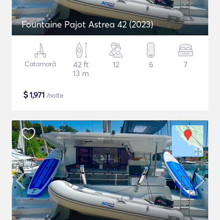
Fountaine Pajot Astrea 42 (2023)
Catamarã
42 ft
12
6
7
13 m
$
1,971
/noite