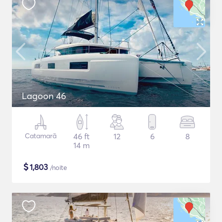
Lagoon 46
Catamarã
46 ft
12
6
8
14 m
$
1,803
/noite