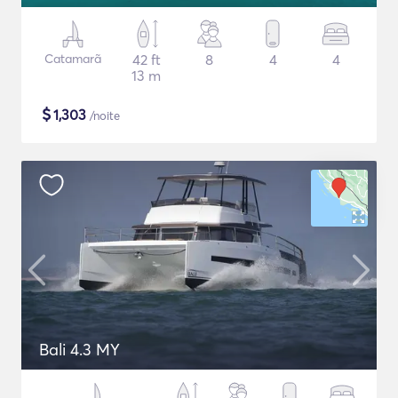
Catamarã
42 ft
8
4
4
13 m
$
1,303
/noite
Bali 4.3 MY