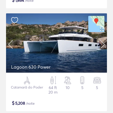
$
1,464
/noite
Lagoon 630 Power
Catamarã do Poder
64 ft
10
5
5
20 m
$
5,208
/noite