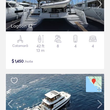
Lagoon 42
Catamarã
42 ft
8
4
4
13 m
$
1,450
/noite