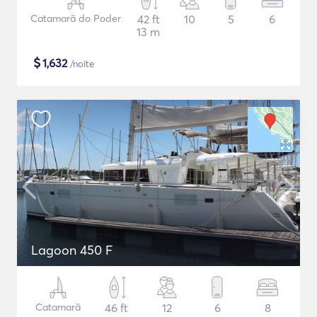
Catamarã do Poder
42 ft
10
5
6
13 m
$
1,632
/noite
Lagoon 450 F
Catamarã
46 ft
12
6
8