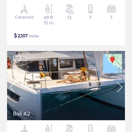
Catamarã
49 ft
13
7
7
15 m
$
2,107
/noite
Bali 4.2