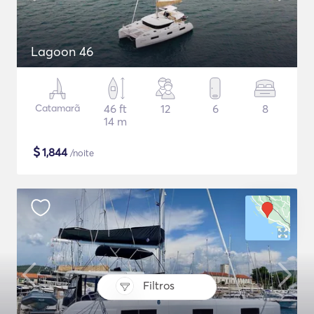
Lagoon 46
Catamarã
46 ft
12
6
8
14 m
$
1,844
/noite
Filtros