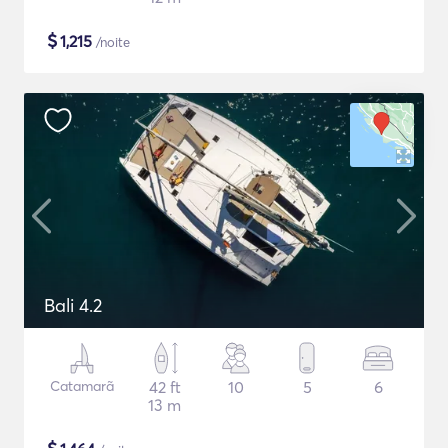
$
1,215
/noite
Bali 4.2
Catamarã
42 ft
10
5
6
13 m