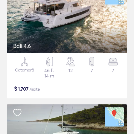
Bali 4.6
Catamarã
46 ft
12
7
7
14 m
$
1,707
/noite