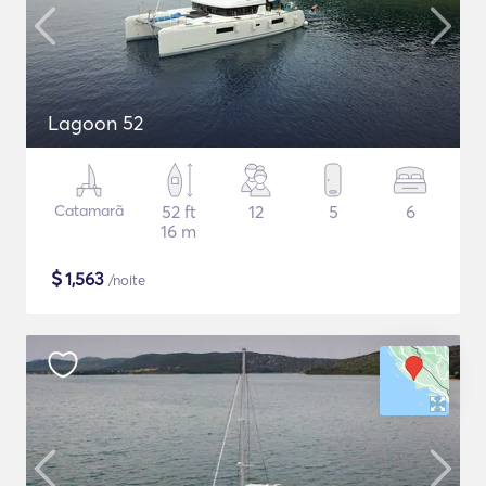
Lagoon 52
Catamarã
52 ft
12
5
6
16 m
$
1,563
/noite