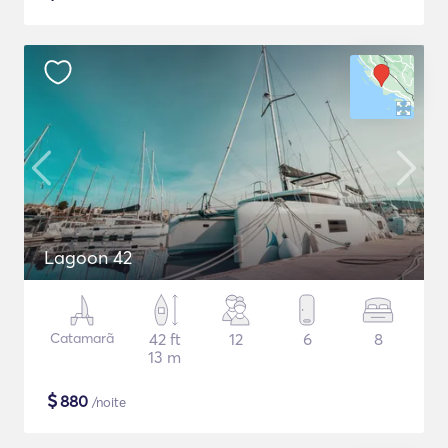
Lagoon 42
Catamarã
42 ft
12
6
8
13 m
$
880
/noite