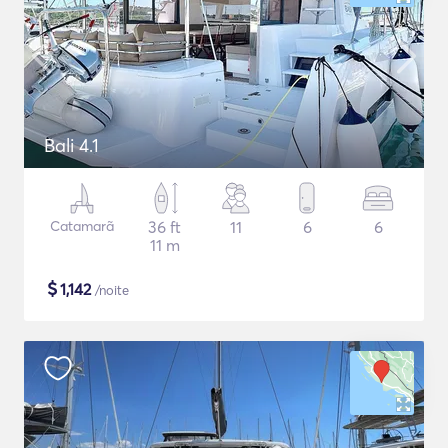
Bali 4.1
Catamarã
36 ft
11
6
6
11 m
$
1,142
/noite