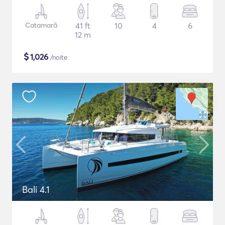
Catamarã
41 ft
10
4
6
12 m
$
1,026
/noite
Bali 4.1