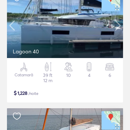
Lagoon 40
Catamarã
39 ft
10
4
6
12 m
$
1,228
/noite