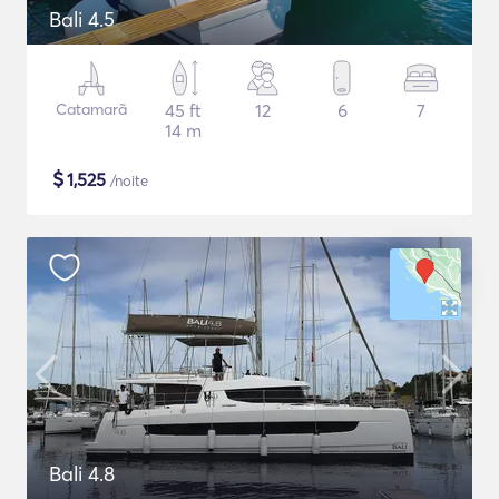
Bali 4.5
Catamarã
45 ft
12
6
7
14 m
$
1,525
/noite
Bali 4.8