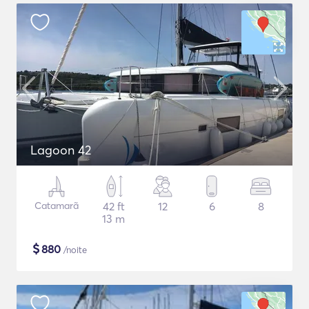
Lagoon 42
Catamarã
42 ft
12
6
8
13 m
$
880
/noite