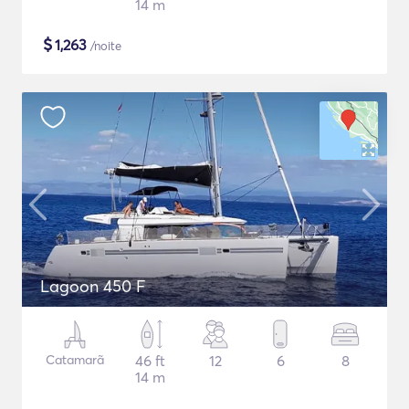
14 m
$
1,263
/noite
Lagoon 450 F
Catamarã
46 ft
12
6
8
14 m