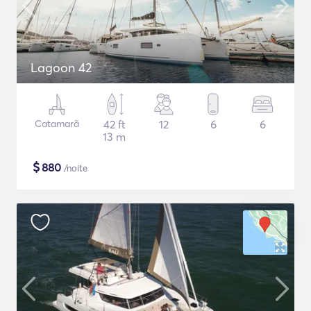
Lagoon 42
Catamarã
42 ft
12
6
6
13 m
$
880
/noite