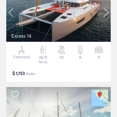
Excess 14
Catamarã
46 ft
10
6
5
14 m
$
1,753
/noite