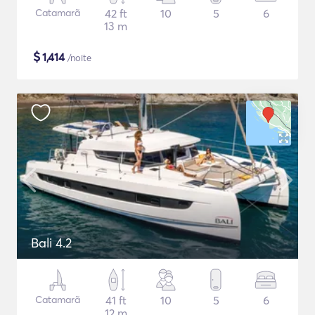
Catamarã
42 ft
10
5
6
13 m
$
1,414
/noite
Bali 4.2
Catamarã
41 ft
10
5
6
12 m