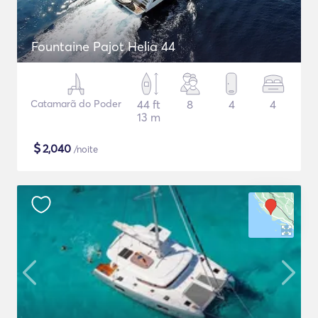
Fountaine Pajot Helia 44
Catamarã do Poder
44 ft
8
4
4
13 m
$
2,040
/noite