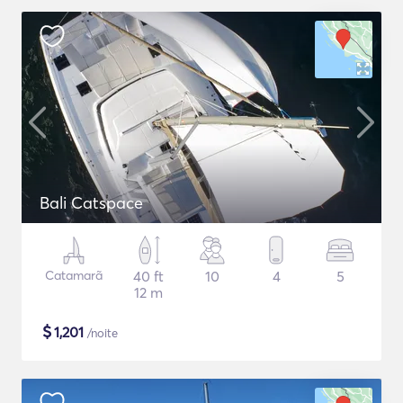
Bali Catspace
Catamarã
40 ft
10
4
5
12 m
$
1,201
/noite