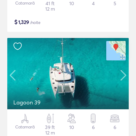
Catamarã
41 ft
10
4
5
12 m
$
1,329
/noite
Lagoon 39
Catamarã
39 ft
10
6
6
12 m