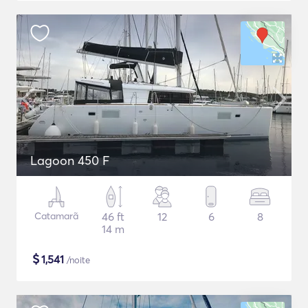
Lagoon 450 F
Catamarã
46 ft
12
6
8
14 m
$
1,541
/noite