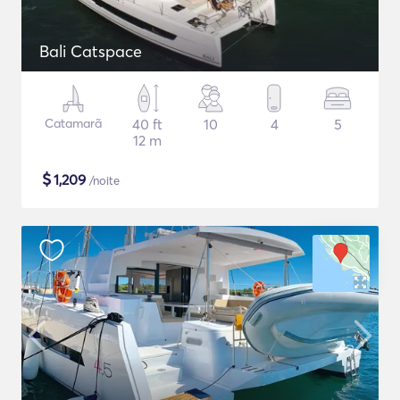
Bali Catspace
Catamarã
40 ft
10
4
5
12 m
$
1,209
/noite