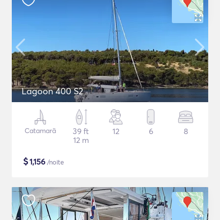
Lagoon 400 S2
Catamarã
39 ft
12
6
8
12 m
$
1,156
/noite