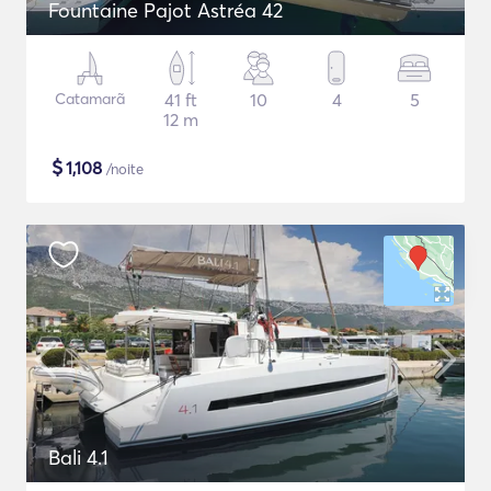
Fountaine Pajot Astréa 42
Catamarã
41 ft
10
4
5
12 m
$
1,108
/noite
Bali 4.1