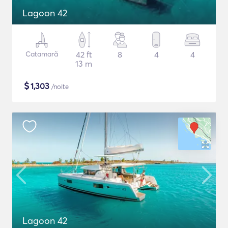
Lagoon 42
Catamarã
42 ft
8
4
4
13 m
$
1,303
/noite
Lagoon 42