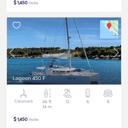
$
1,450
/noite
Lagoon 450 F
Catamarã
46 ft
12
6
8
14 m
$
1,450
/noite