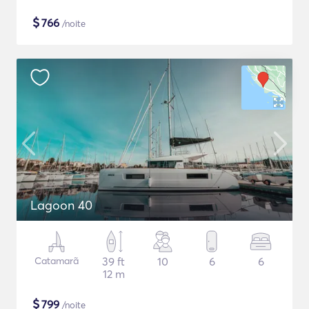
$
766
/noite
Lagoon 40
Catamarã
39 ft
10
6
6
12 m
$
799
/noite