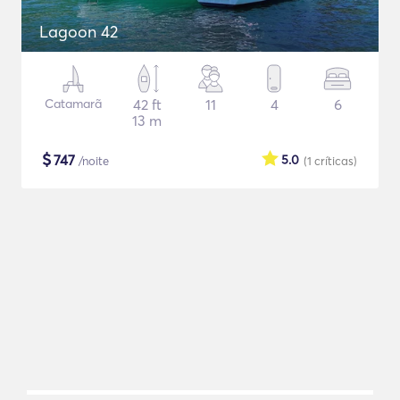
Lagoon 42
Catamarã
42 ft
11
4
6
13 m
$
747
5.0
/noite
(1
críticas
)