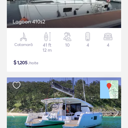
Lagoon 410s2
Catamarã
41 ft
10
4
4
12 m
$
1,205
/noite