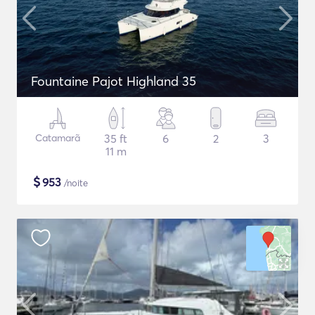
Fountaine Pajot Highland 35
Catamarã
35 ft
6
2
3
11 m
$
953
/noite