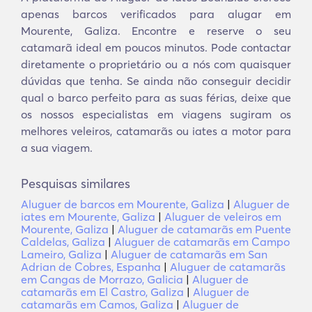
apenas barcos verificados para alugar em
Mourente, Galiza. Encontre e reserve o seu
catamarã ideal em poucos minutos. Pode contactar
diretamente o proprietário ou a nós com quaisquer
dúvidas que tenha. Se ainda não conseguir decidir
qual o barco perfeito para as suas férias, deixe que
os nossos especialistas em viagens sugiram os
melhores veleiros, catamarãs ou iates a motor para
a sua viagem.
Pesquisas similares
Aluguer de barcos em Mourente, Galiza
|
Aluguer de
iates em Mourente, Galiza
|
Aluguer de veleiros em
Mourente, Galiza
|
Aluguer de catamarãs em Puente
Caldelas, Galiza
|
Aluguer de catamarãs em Campo
Lameiro, Galiza
|
Aluguer de catamarãs em San
Adrian de Cobres, Espanha
|
Aluguer de catamarãs
em Cangas de Morrazo, Galicia
|
Aluguer de
catamarãs em El Castro, Galiza
|
Aluguer de
catamarãs em Camos, Galiza
|
Aluguer de