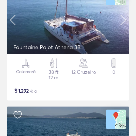
Fountaine Pajot Athena 38
Catamarã
38 ft
12 Cruzeiro
0
12 m
$
1,292
/dia