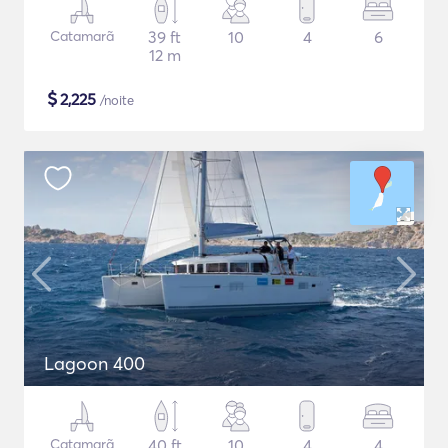
Catamarã
39 ft
10
4
6
12 m
$
2,225
/noite
Lagoon 400
Catamarã
40 ft
10
4
4