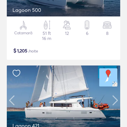
Lagoon 500
Catamarã
51 ft
12
6
8
16 m
$
1,205
/noite
Lagoon 421