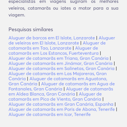
especialistas em viagens sugiram os melhores
veleiros, catamarãs ou iates a motor para a sua
viagem.
Pesquisas similares
Aluguer de barcos em El Islote, Lanzarote
|
Aluguer
de veleiros em El Islote, Lanzarote
|
Aluguer de
catamarãs em Tao, Lanzarote
|
Aluguer de
catamarãs em Los Estancos, Fuerteventura
|
Aluguer de catamarãs em Triana, Gran Canária
|
Aluguer de catamarãs em Jinámar, Gran Canária
|
Aluguer de catamarãs em Salinetas, Gran Canária
|
Aluguer de catamarãs em Las Majoreras, Gran
Canária
|
Aluguer de catamarãs em Aguatona,
Gran Canária
|
Aluguer de catamarãs em Agua de
Fontanales, Gran Canária
|
Aluguer de catamarãs
em Aldea Blanca, Gran Canária
|
Aluguer de
catamarãs em Pico de Viento, Gran Canária
|
Aluguer de catamarãs em Gran Canária, Espanha
|
Aluguer de catamarãs em Poris de Abona, Tenerife
|
Aluguer de catamarãs em Icor, Tenerife