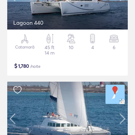
Lagoon 440
Catamarã
45 ft
10
4
6
14 m
$
1,780
/noite