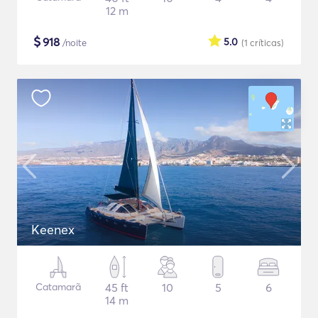
12 m
$
918
5.0
/noite
(1
críticas
)
Keenex
Catamarã
45 ft
10
5
6
14 m