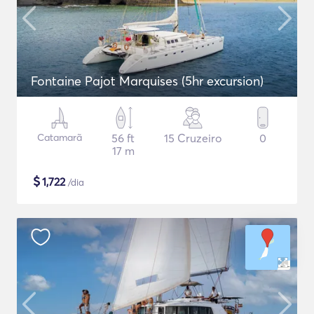
Fontaine Pajot Marquises (5hr excursion)
Catamarã
56 ft
15 Cruzeiro
0
17 m
$
1,722
/dia