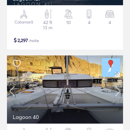
Catamarã
42 ft
10
4
4
13 m
$
2,297
/noite
Lagoon 40