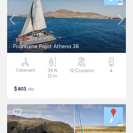
Fountaine Pajot Athena 38
Catamarã
39 ft
12 Cruzeiro
4
12 m
$
803
/dia