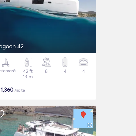
agoon 42
atamarã
42 ft
8
4
4
13 m
$
1,360
/noite