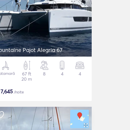
ountaine Pajot Alegria 67
atamarã
67 ft
8
4
4
20 m
$
7,645
/noite