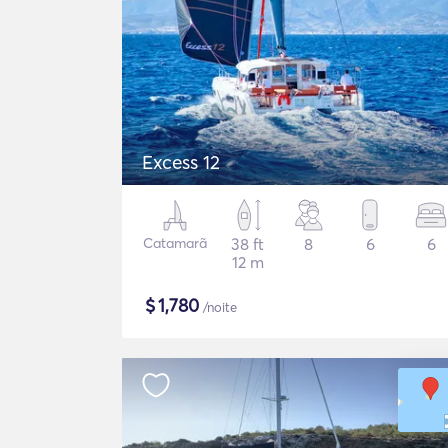
Excess 12
Catamarã
38 ft
8
6
6
12 m
$
1,780
/noite