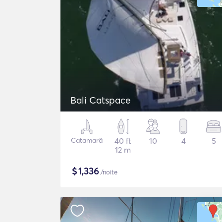
Bali Catspace
Catamarã
40 ft
10
4
5
12 m
$
1,336
/noite