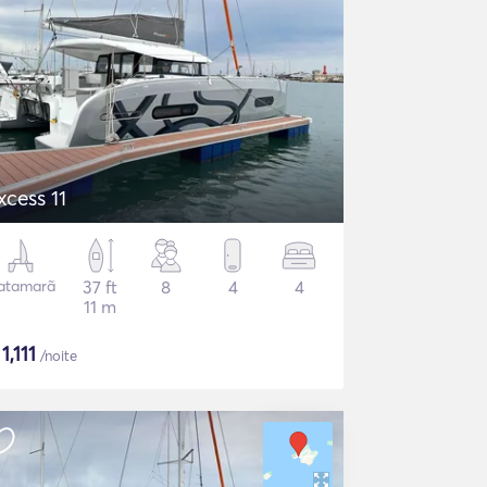
xcess 11
atamarã
37 ft
8
4
4
11 m
$
1,111
/noite