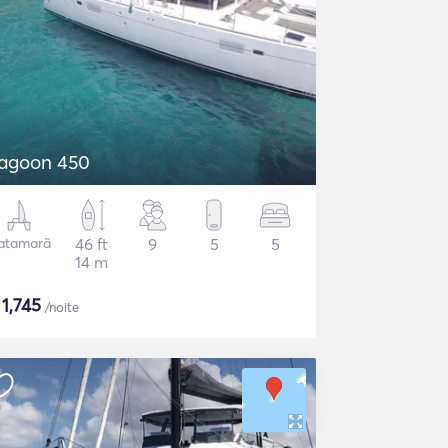
agoon 450
atamarã
46 ft
9
5
5
14 m
$
1,745
/noite