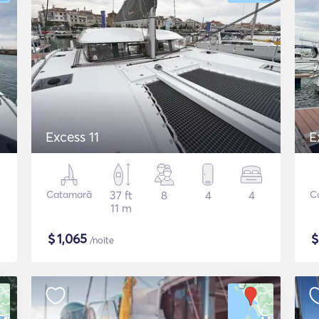
Excess 11
E
Catamarã
37 ft
8
4
4
C
11 m
$
1,065
/noite