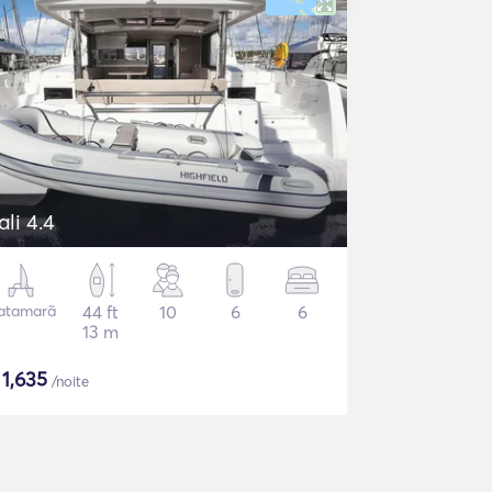
ali 4.4
atamarã
44 ft
10
6
6
13 m
$
1,635
/noite