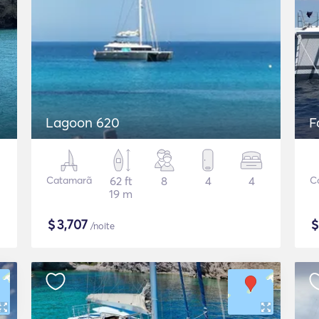
Lagoon 620
F
Catamarã
62 ft
8
4
4
C
19 m
$
3,707
/noite